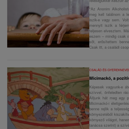
feleségükkel készült az 
"Az Anonim Alkoholist
meg kell találnom a le
iszik-e vagy sem. Volt
mennyit iszik a férje
teljesen elvesztem. Má
eszem – mindig csak rá
sőt, erősítettem benn
Csak itt, a családi cso
CSALÁD ÉS GYEREKNEVE
Micimackó, a pozití
Képesek vagyunk-e áté
szívvel, önfeledten rá
Álljunk hát meg egy p
Micimackó-i életigenlé
benne rejlik a teljes
környezetéből kiszakít
környező világot, hane
tanácsa szerint) a szívé