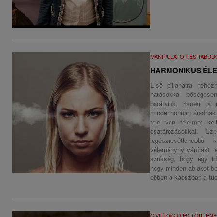
MANIPULÁTOR ÉS TABU
HARMONIKUS ÉLE
Első pillanatra nehéz
hatásokkal bőségese
barátaink, hanem a 
mindenhonnan áradnak fe
tele van félelmet kelt
csatározásokkal. E
legészrevétlenebbül
véleménynyilvánítást 
szükség, hogy egy idi
hogy minden ablakot be
ebben a káoszban a tu
CIVILIZÁCIÓ ÉS TÖRTÉN