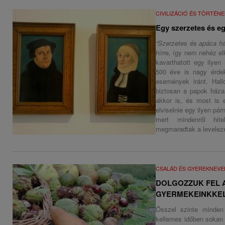
CIVILIZÁCIÓ ÉS TÖRTÉN
Egy szerzetes és e
“Szerzetes és apáca há
hírre
,
így nem nehéz elk
kavarthatott egy ilye
500 éve is nagy érdek
események iránt. Hall
biztosan a papok háza
akkor is, és most is 
elviselnie egy ilyen pá
mert mindenről hite
megmaradtak a levelezé
CSALÁD ÉS GYEREKNEVE
DOLGOZZUK FEL A
GYERMEKEINKKEL
Ősszel szinte minde
kellemes időben sokan s