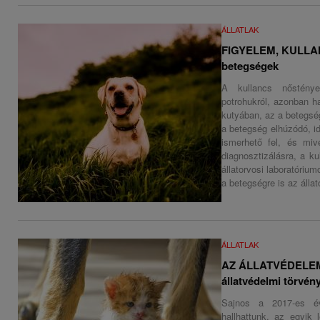
ÁLLATLAK
FIGYELEM, KULLANC
betegségek
A kullancs nősténye
potrohukról, azonban h
kutyában, az a betegsé
a betegség elhúzódó, id
ismerhető fel, és miv
diagnosztizálásra, a ku
állatorvosi laboratórium
a betegségre is az állat
ÁLLATLAK
AZ ÁLLATVÉDELEM 
állatvédelmi törvény
Sajnos a 2017-es év 
hallhattunk, az egyik