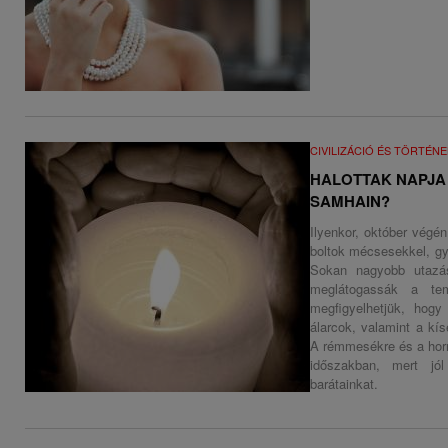
CIVILIZÁCIÓ ÉS TÖRTÉN
HALOTTAK NAPJA
SAMHAIN?
Ilyenkor, október végé
boltok mécsesekkel, gy
Sokan nagyobb utazás
meglátogassák a te
megfigyelhetjük, hog
álarcok, valamint a kí
A rémmesékre és a horr
időszakban, mert jól
barátainkat.