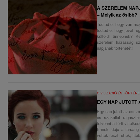
A SZERELEM NAP
– Melyik az ősibb?
Tudtad-e, hogy van mag
tudtad-e, hogy jóval r
külföldi ünnepnek? K
szerelem, házasság, sz
napjának történetét!
CIVILIZÁCIÓ ÉS TÖRTÉN
EGY NAP JUTOTT
Egy nap jutott az asszo
és szakállat ragaszth
felvenni a férfi viselk
Ennek ideje a farsang
vettek részt, ettek, itt