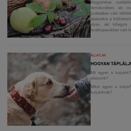
Kisgyerekes családo
természetben, aki cs
szabadban való időtölt
lépéseikre a különböző
olyan, aki kihagyta 
levélkupacokban való
ÁLLATLAK
HOGYAN TÁPLÁLJ
Mit egyen a kutyánk?
etessünk?
Mikor egyen a kutya?
kutyánknak?