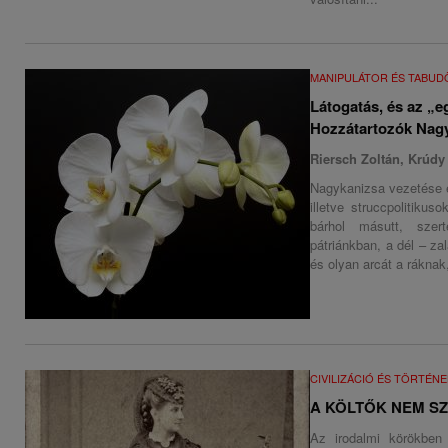
MANIPULÁTOR ÉS TABU
Látogatás, és az „
Hozzátartozók Nagy
Riersch Zoltán, Krúdy 
Nagykanizsa vezetése é
illetve struccpolitiku
bárhol másutt, sze
pátriánkban, a dél – za
és olyan arcát a rákna
CIVILIZÁCIÓ ÉS TÖRTÉN
A KÖLTŐK NEM SZ
Az irodalmi körökben