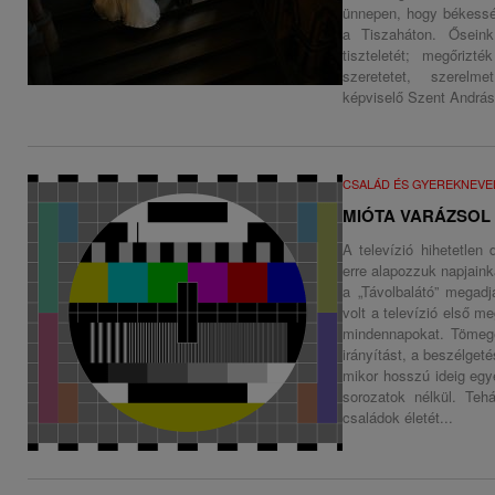
ünnepen, hogy békessé
a Tiszaháton. Ősein
tiszteletét; megőriz
szeretetet, szerelm
képviselő Szent András
CSALÁD ÉS GYEREKNEVE
MIÓTA VARÁZSOL
A televízió hihetetlen 
erre alapozzuk napjain
a „Távolbalátó” megadj
volt a televízió első m
mindennapokat. Tömege
irányítást, a beszélget
mikor hosszú ideig egy
sorozatok nélkül. Tehá
családok életét...