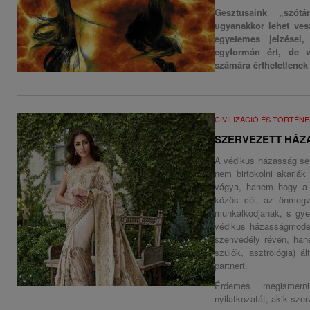
Gesztusaink „szótár
ugyanakkor lehet ves
egyetemes jelzései
egyformán ért, de 
számára érthetetlenek
CIVILIZÁCIÓ ÉS TÖRTÉN
SZERVEZETT HÁZ
A védikus házasság sem 
nem birtokolni akarjá
vágya, hanem hogy a h
közös cél, az önmegv
munkálkodjanak, s gye
védikus házasságmodel
szenvedély révén, hane
szülők, asztrológia) á
partnert.
Érdemes megismern
nyilatkozatát, akik sze