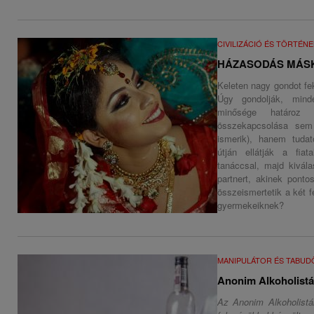
CIVILIZÁCIÓ ÉS TÖRTÉN
HÁZASODÁS MÁS
Keleten nagy gondot fe
Úgy gondolják, mind
minősége határoz
összekapcsolása sem
ismerik), hanem tudat
útján ellátják a fia
tanáccsal, majd kivál
partnert, akinek ponto
összeismertetik a két f
gyermekeiknek?
MANIPULÁTOR ÉS TABU
Anonim Alkoholist
Az Anonim Alkoholistá