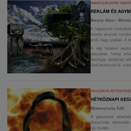
MANIPULÁTOR ÉS TABU
REKLÁM ÉS AGY
Bányay Géza – Mikola
A fogyasztói civilizác
robotot akarnak csinál
arról, hogy szabad. A h
A régi hatalom eszkö
látszottak: fizikai e
ideológia, amelyhez elé
tűnő eszközzel él, mely
CIVILIZÁCIÓ ÉS TÖRTÉN
HÉTKÖZNAPI GESZT
Mladonyiczky Edit
A gesztusok lehetne
elutasítóak, üdvözlőek
így tovább.