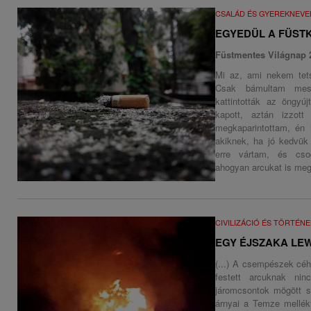
CSALÁD ÉS GYEREKNEVE
EGYEDÜL A FÜST
Füstmentes Világnap 
Mi az, ami nekem tets
Csak bámultam messz
kattintották az öngyú
kapott, aztán izzott
megkaparintottam, én 
akiknek, ha jó kedvük v
erre vártam, és cso
ahogyan arcukat is megv
CIVILIZÁCIÓ ÉS TÖRTÉN
EGY ÉJSZAKA LE
(...) A csempészek céh
festett arcuknak ni
járomcsontok mögött s
árnyai a Temze mellékfo