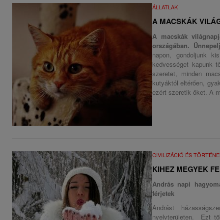
ÁLLATLAK
A MACSKÁK VILÁ
A macskák világnapj
országában. Ünnepel
napon, gondoljunk kis
kedvességet kapunk től
szeretet, minden mac
kutyáktól eltérően, gya
ezért szeretik őket. A 
CIVILIZÁCIÓ ÉS TÖRTÉN
KIHEZ MEGYEK FEL
András napi hagyomá
férjetek
Andrást házasságsz
nyelvterületen. Ezt tö