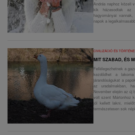
András naphoz közeli v
kik házasodtak az 
hagyományai vannak, 
napok a legalkalmasabba
CIVILIZÁCIÓ ÉS TÖRTÉN
MIT SZABAD, ÉS 
Fellélegezhetnek a ga
kezdődhet a lakoma
járandóságukat a papok
az uradalmakban, h
November elején az új 
volt szent Mártonhoz k
jól kellett lakni, mie
természetesen sok népi