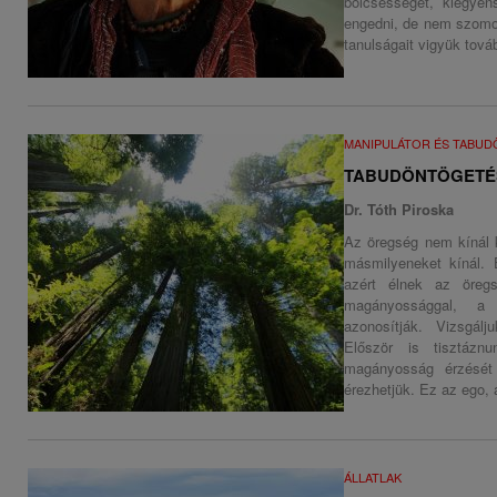
bölcsességet, kiegyens
engedni, de nem szomor
tanulságait vigyük továb
MANIPULÁTOR ÉS TABU
TABUDÖNTÖGETÉ
Dr. Tóth Piroska
Az öregség nem kínál k
másmilyeneket kínál.
azért élnek az öregs
magányossággal, a 
azonosítják. Vizsgá
Először is tisztáz
magányosság érzését 
érezhetjük. Ez az ego, 
ÁLLATLAK