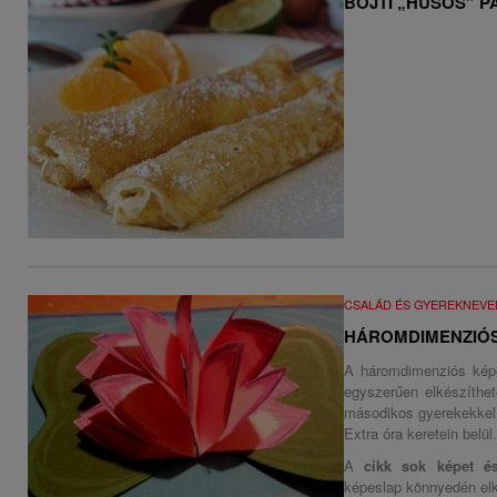
BÖJTI „HÚSOS” P
CSALÁD ÉS GYEREKNEVE
HÁROMDIMENZIÓS
A háromdimenziós képe
egyszerűen elkészíthe
másodikos gyerekekkel 
Extra óra keretein belü
A
cikk sok képet és
képeslap könnyedén elk