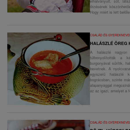
elhalványult, sőt, lá
őrzésének köszönhetően
Hogy miért is lett belő
CSALÁD ÉS GYEREKNEVE
HALÁSZLÉ ÖREG 
A halászlé nagyon
túlbonyolították a k
burgonyával sűrítik, h
bevetnek. A nyolcvana
egyszerű halászlé 
bográcsban, szinte más
alapanyaggal megcsiná
az az igazi, amelyet a f
CSALÁD ÉS GYEREKNEVE