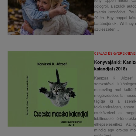
fény. Éppen mielőtt Ca
dologról, a szülők autó
nyarán kezdődött. Paul
29-én. Egy nappal ké
barátnőjének, Whitney
szülészeten...
CSALÁD ÉS GYEREKNEVE
Könyvajánló: Kaniz
kalandjai (2018)
Kanizsa K. József
sorozatával különleges
mesevilág mai kultúr
megőrzésébe. E meseso
tágítja ki a szemlé
földkerekségen, ahova 
eszközeivel ez megol
lebilincselő történetekk
elképzeléseihez. Az i
mindig egy örökös mot
valósítani...