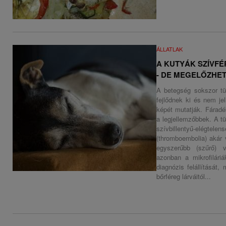
ÁLLATLAK
A KUTYÁK SZÍVF
- DE MEGELŐZHE
A betegség sokszor tün
fejlődnek ki és nem je
képét mutatják. Fárad
a legjellemzőbbek. A tü
szívbillentyű-elégte
(thromboembolia) akár 
egyszerűbb (szűrő) vé
azonban a mikrofilár
diagnózis felállítását
bőrféreg lárváitól...