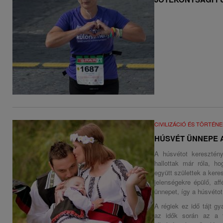
CIVILIZÁCIÓ ÉS TÖRTÉN
HÚSVÉT ÜNNEPE 
A húsvétot keresztén
hallottak már róla, 
együtt születtek a kere
jelenségekre épülő, af
ünnepet, így a húsvétot 
A régiek ez idő tájt g
az idők során az a t