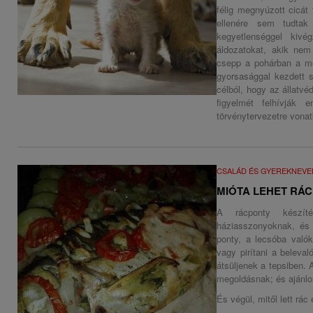
félig megnyúzott cicát 
ellenére sem tudtak
kegyetlenséggel kivé
áldozatokat, akik nem
csepp a pohárban a me
gyorsasággal kezdett 
célból, hogy az állatvé
figyelmét felhívják 
törvénytervezetre vonat
CSALÁD ÉS GYEREKNEVE
MIÓTA LEHET RÁC
A rácponty készít
háziasszonyoknak, és t
ponty, a lecsóba való
vagy pirítani a beleva
átsüljenek a tepsiben. 
megoldásnak; és ajánlom
És végül, mitől lett rác