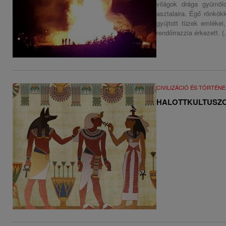
világok drága gyümöl
asztalaira. Égő rönkök
gyújtott tüzek emlékei,
rendőrrazzia érkezett. (.
CIVILIZÁCIÓ ÉS TÖRTÉN
HALOTTKULTUSZOK