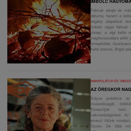
IMBOLC HAGYOMÁ
Február elseje és má
dátuma, hanem a kelta 
pogány alapokkal ren
Imbolc napja február 
ünnep; a régi kelta 
meghonosodása előtti j
ünnepkörbe. Gyertyasze
kelta istennő, Brigid ala
MANIPULÁTOR ÉS TABU
AZ ÖREGKOR NA
Súlyos probléma az
mulandóságát, örökké
Elveszítjük testi
vakmerőségünket. Az 
elveszi tőlünk mindaz
Cicero. De több min