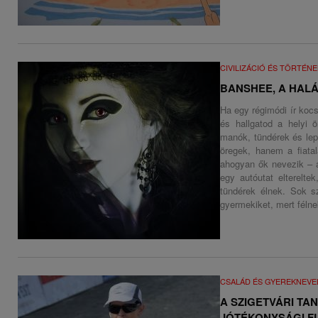
CIVILIZÁCIÓ ÉS TÖRTÉN
BANSHEE, A HAL
Ha egy régimódi ír koc
és hallgatod a helyi 
manók, tündérek és le
öregek, hanem a fiatal
ahogyan ők nevezik –
egy autóutat elterelte
tündérek élnek. Sok s
gyermekiket, mert félnek
CSALÁD ÉS GYEREKNEVE
A SZIGETVÁRI TA
JÓTÉKONYSÁGI FU