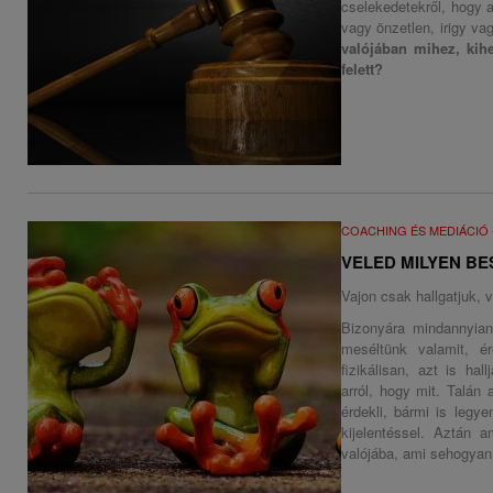
cselekedetekről, hogy 
vagy önzetlen, irigy va
valójában mihez, kih
felett?
COACHING ÉS MEDIÁCIÓ
VELED MILYEN BE
Vajon csak hallgatjuk, 
Bizonyára mindannyian
meséltünk valamit, é
fizikálisan, azt is ha
arról, hogy mit. Talán
érdekli, bármi is legy
kijelentéssel. Aztán a
valójába, ami sehogyan