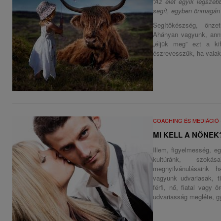
“Az élet egyik legsze
segít, egyben önmagán 
Segítőkészség, önzet
Ahányan vagyunk, anny
„éljük meg” ezt a ki
észrevesszük, ha valak
COACHING ÉS MEDIÁCIÓ
MI KELL A NŐNEK
Illem, figyelmesség, eg
kultúránk, szokás
megnyilvánulásaink 
vagyunk udvariasak, t
férfi, nő, fiatal vagy
udvariasság megléte, gy