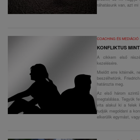
ráhatásunk van, azt mi 
COACHING ÉS MEDIÁCIÓ
KONFLIKTUS MINT
A cikkem első részé
kezelésére.
Mielőtt erre kitérnék, 
beszélhetünk. Friedrich
határozta meg.
Az első három szintű
megtalálása. Tegyük fel
vita alakul ki a felek
tudják megoldani a konf
elkerülik egymást, vagy