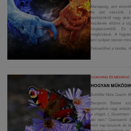
Manapság, ami elromli
és újat veszünk. Le
eszközökről vagy akár
kezdenek eltűnni a ci
kisgépszerelők. Ez
megbízásuk. A fogyaszt
ami szépen lassan min
Felmerülhet a kérdés, d
COACHING ÉS MEDIÁCIÓ
HOGYAN MŰKÖDIK
Schöffer Nóra Coach- M
Benjamin Barber sz
gyengékre vagy erősökr
a világot. (..)Szerintem
aki nem.” Csecsemő- 
mint nap tanulunk és f
birtokába kerültünk és