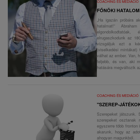
COACHING ÉS MEDIÁCIÓ
FŐNÖKI HATALOM 
„Ha igazán próbára ak
hatalmat!” Abrah
elgondolkodtatóak
elrugaszkodunk az 180
vizsgáljuk ezt a kér
(viselkedési mintákat)
válhat az ember. Van, h
feljebb, és van, aki 
hatására megváltozik a
COACHING ÉS MEDIÁCIÓ
"SZEREP-JÁTÉKO
Szerepeket játszunk. 
szerepeket osztanak r
egyszerre több fronton i
akarunk, hogy az adot
ahogyan magunkból.