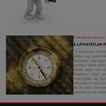
COACHING ÉS MEDIÁCIÓ
A LÁTHATATLAN IR
A hétköznapi életünk 
amikor egy szerettün
helyzethez, vagy egysz
konfliktus adódik ebből
nekünk pedig miért jó
dolgokban? Miért nem
munkavállaló, aki opc
másokban fel sem merül
lép át valaki könnye
befolyásol annak lefoly