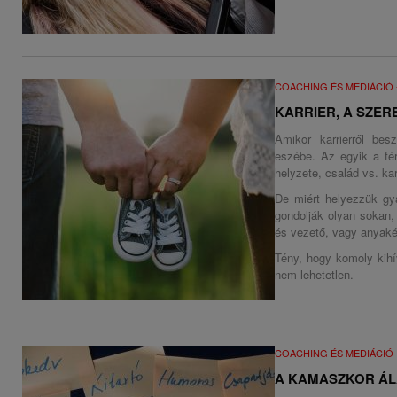
COACHING ÉS MEDIÁCIÓ
KARRIER, A SZE
Amikor karrierről bes
eszébe. Az egyik a fér
helyzete, család vs. kar
De miért helyezzük gya
gondolják olyan sokan
és vezető, vagy anyakén
Tény, hogy komoly kihí
nem lehetetlen.
COACHING ÉS MEDIÁCIÓ
A KAMASZKOR Á