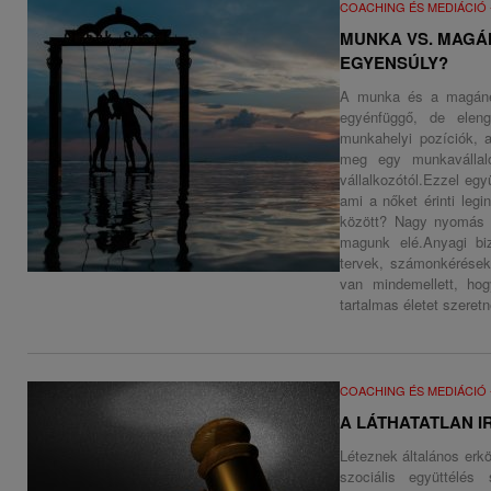
COACHING ÉS MEDIÁCIÓ
MUNKA VS. MAGÁN
EGYENSÚLY?
A munka és a magánél
egyénfüggő, de eleng
munkahelyi pozíciók, 
meg egy munkavállaló
vállalkozótól.Ezzel egy
ami a nőket érinti legi
között? Nagy nyomás n
magunk elé.Anyagi biz
tervek, számonkérések,
van mindemellett, hog
tartalmas életet szeretn
COACHING ÉS MEDIÁCIÓ
A LÁTHATATLAN I
Léteznek általános erkö
szociális együttélés