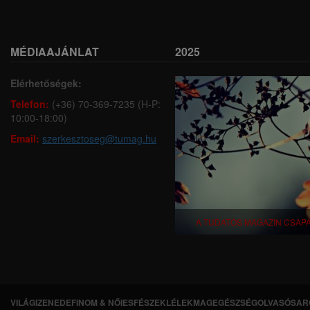
MÉDIAAJÁNLAT
2025
Elérhetőségek:
Telefon:
(+36) 70-369-7235 (H-P:
10:00-18:00)
Email:
szerkesztoseg@tumag.hu
A TUDATOS MAGAZIN CSAP
VILÁGI
ZENEDE
FINOM & NŐIES
FÉSZEK
LÉLEKMAG
EGÉSZSÉG
OLVASÓSAR