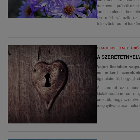
makacsul próbálkozun
járni, szaladni, beszél
De mért változik ez
felnövünk, és mi leszün
COACHING ÉS MEDIÁCIÓ
A SZERETETNYEL
Vajon tisztában vagyu
és miként szeretü
ügyfeleimtől, hogy: „T
A szeretet az ember 
kialakításában és me
érezzük, hogy szeretve
megnyilvánulása melen