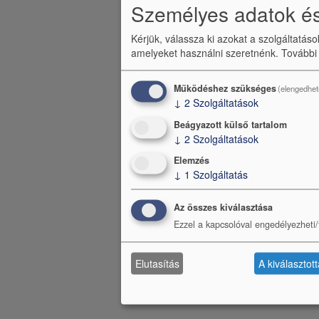
Személyes adatok és
Kérjük, válassza ki azokat a szolgáltatás
amelyeket használni szeretnénk.
További
Működéshez szükséges
(elengedhet
↓
2
Szolgáltatások
Beágyazott külső tartalom
↓
2
Szolgáltatások
Elemzés
↓
1
Szolgáltatás
Az összes kiválasztása
Ezzel a kapcsolóval engedélyezheti/t
Elutasítás
A kiválasztot