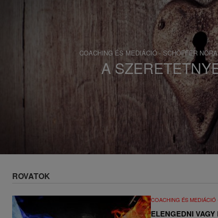
s
a
COACHING ÉS MEDIÁCIÓ - SCHÖFFER NÓRA
A SZERETETNY
ROVATOK
COACHING ÉS MEDIÁCIÓ
ELENGEDNI VAGY