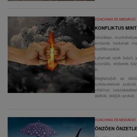
COACHING ÉS MEDIÁCIÓ
KONFLIKTUS MIN
Iskolában, munkahelyen
emberek fordulnak me
konfliktusokat.
Lehetnek ezek belső, sz
szociális, emberek köz
ki.
Megtanuljuk az isko
szikleveleinek számá
vitákhoz, veszekedés
átéltük, átéljük azokat.
COACHING ÉS MEDIÁCIÓ
ÖNZŐEN ÖNZETL