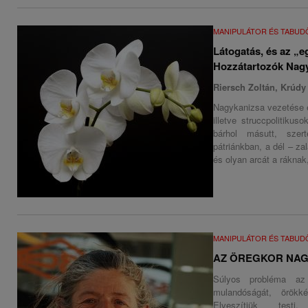
MANIPULÁTOR ÉS TABU
Látogatás, és az „
Hozzátartozók Nagy
Riersch Zoltán, Krúdy 
Nagykanizsa vezetése é
illetve struccpolitiku
bárhol másutt, sze
pátriánkban, a dél – za
és olyan arcát a rákna
MANIPULÁTOR ÉS TABU
AZ ÖREGKOR NA
Súlyos probléma az
mulandóságát, örökké
Elveszítjük testi