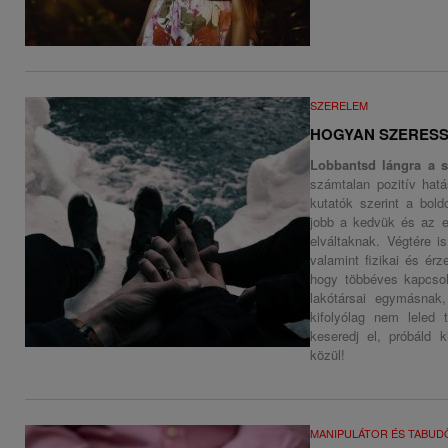
SZERELEM
HOGYAN SZERESS
Lobbantsd lángra a s
számtalan pozitív hat
kutatók szerint a bol
jobb a kedvük és az e
elváltaknak. Végtére i
valamint fizikai és ér
hogy többéves kapcso
lakótársai egymásnak,
kifolyólag nem leled
keseredj el, próbáld 
közül!
MANIPULÁTOR ÉS TABU