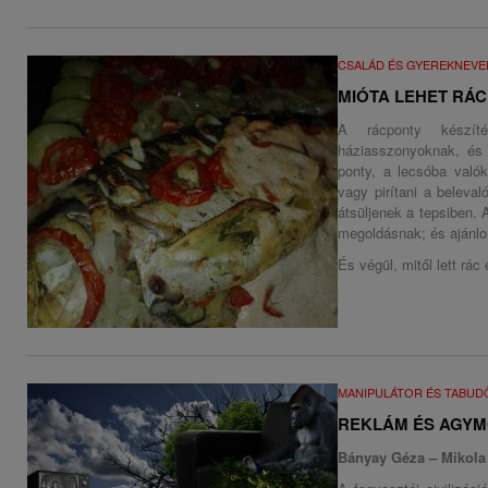
CSALÁD ÉS GYEREKNEVE
MIÓTA LEHET RÁC
A rácponty készít
háziasszonyoknak, és t
ponty, a lecsóba való
vagy pirítani a beleva
átsüljenek a tepsiben. 
megoldásnak; és ajánlom
És végül, mitől lett rác
MANIPULÁTOR ÉS TABU
REKLÁM ÉS AGY
Bányay Géza – Mikola