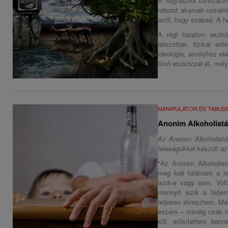
A fogyasztói civilizác
robotot akarnak csinál
arról, hogy szabad. A h
A régi hatalom eszkö
látszottak: fizikai e
ideológia, amelyhez elé
tűnő eszközzel él, mely
MANIPULÁTOR ÉS TABU
Anonim Alkoholist
Az Anonim Alkoholistá
feleségükkel készült az 
"Az Anonim Alkoholist
meg kell találnom a le
iszik-e vagy sem. Volt
mennyit iszik a férje
teljesen elvesztem. Má
eszem – mindig csak rá
sőt, erősítettem benn