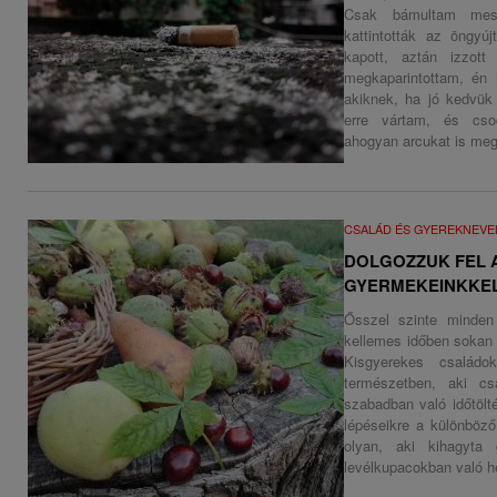
Csak bámultam messz
kattintották az öngyú
kapott, aztán izzott
megkaparintottam, én 
akiknek, ha jó kedvük v
erre vártam, és cso
ahogyan arcukat is megv
CSALÁD ÉS GYEREKNEVE
DOLGOZZUK FEL A
GYERMEKEINKKEL
Ősszel szinte minde
kellemes időben sokan s
Kisgyerekes családo
természetben, aki cs
szabadban való időtölt
lépéseikre a különböző
olyan, aki kihagyta 
levélkupacokban való