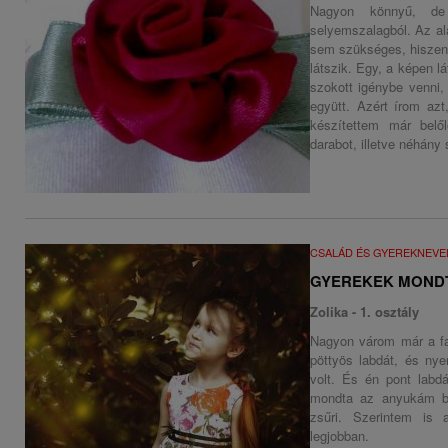
Nagyon könnyű, de 
selyemszalagból. Az al
sem szükséges, hiszen a
látszik. Egy, a képen l
szokott igénybe venni,
együtt. Azért írom azt
készítettem már belő
darabot, illetve néhány
CSALÁD ÉS GYEREKNEVE
GYEREKEK MOND
Zolika - 1. osztály
Nagyon várom már a fa
pöttyös labdát, és ny
volt. És én pont lab
mondta az anyukám bi
zsűri. Szerintem is
legjobban.