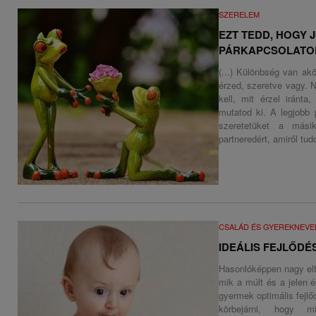
SZERELEM
EZT TEDD, HOGY 
PÁRKAPCSOLATOD! 
(...) Különbség van ak
érzed, szeretve vagy. 
kell, mit érzel irán
mutatod ki. A legjobb 
szeretetüket a mási
partneredért, amiről tud
CSALÁD ÉS GYEREKNEVE
IDEÁLIS FEJLŐDÉ
Hasonlóképpen nagy el
mik a múlt és a jelen 
gyermek optimális fejl
körbejárni, hogy m