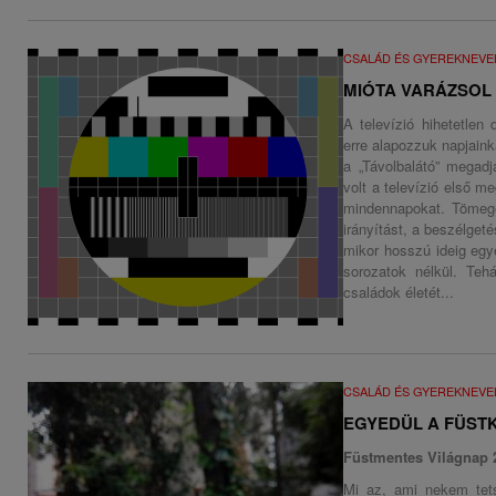
CSALÁD ÉS GYEREKNEVE
MIÓTA VARÁZSOL
A televízió hihetetlen 
erre alapozzuk napjain
a „Távolbalátó” megadj
volt a televízió első m
mindennapokat. Tömege
irányítást, a beszélget
mikor hosszú ideig egy
sorozatok nélkül. Tehá
családok életét...
CSALÁD ÉS GYEREKNEVE
EGYEDÜL A FÜST
Füstmentes Világnap 
Mi az, ami nekem tets