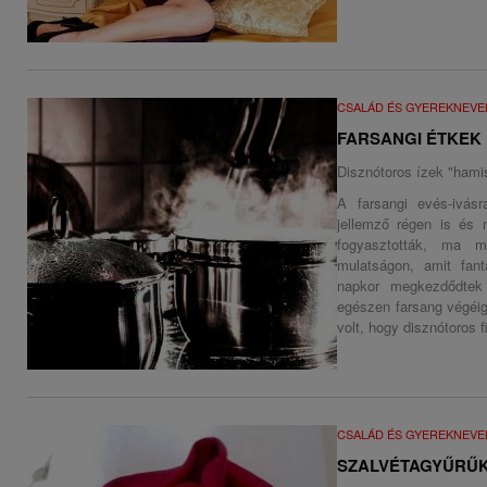
CSALÁD ÉS GYEREKNEVE
FARSANGI ÉTKEK
Disznótoros ízek "hamis
A farsangi evés-ivás
jellemző régen is és 
fogyasztották, ma m
mulatságon, amit fan
napkor megkezdődtek
egészen farsang végéig 
volt, hogy disznótoros 
CSALÁD ÉS GYEREKNEVE
SZALVÉTAGYŰRŰK