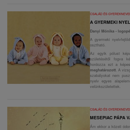
CSALÁD ÉS GYEREKNEVE
A GYERMEKI NYE
Danyi Mónika - logop
A gyermeki nyelvfejlő
osztható.
Az egyik pólust kép
születésétől fogva 
hordozza ezt a képes
meghatározott
. A vizs
szabályokat nem puszt
nyelv egyes alapele
velünkszületettek.
CSALÁD ÉS GYEREKNEVE
MESEPIAC PÁPA 
Ám ekkor a közeli ódon