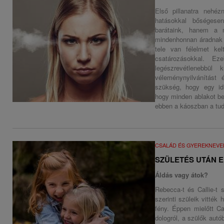
Első pillanatra nehéz
hatásokkal bőségese
barátaink, hanem a 
mindenhonnan áradnak fe
tele van félelmet kelt
csatározásokkal. E
legészrevétlenebbül
véleménynyilvánítást 
szükség, hogy egy idi
hogy minden ablakot be
ebben a káoszban a tu
CSALÁD ÉS GYEREKNEVE
SZÜLETÉS UTÁN 
Áldás vagy átok?
Rebecca-t és Callie-t 
szerinti szüleik vitték
fény. Éppen mielőtt Ca
dologról, a szülők autó