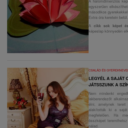
A háromdimenziós képe
egyszerűen elkészíthe
másodikos gyerekekkel 
Extra óra keretein belü
A
cikk sok képet és
képeslap könnyedén elk
CSALÁD ÉS GYEREKNEVE
LEGYÉL A SAJÁT
JÁTSSZUNK A SZÍ
Nem mindenki engedh
lakberendezőt alkalma
élni, amelynek terei
alakították ki a sajá
megfelelően. Ha me
összképet teremthetsz
nálad.