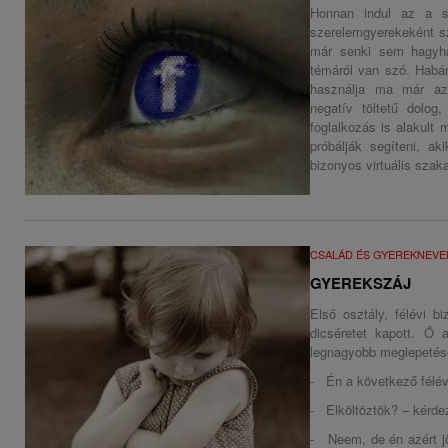
Honnan indul az a s
szerelemgyerekeként s
már senki sem hagyhat
témáról van szó. Habár
használja ma már az
negatív töltetű dolog
foglalkozás is alakult
próbálják segíteni, a
bizonyos virtuális szak
CSALÁD ÉS GYEREKNEVE
GYEREKSZÁJ
Első osztály, félévi b
dicséretet kapott. Ő a
legnagyobb meglepetés
- Én a következő félév
- Elköltöztök? – kérde
- Neem, de én azért jö