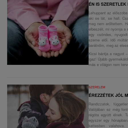
ÉN IS SZERETLEK PE
Lehuppant az előszoba
aki se lát, se hall. C
meg nem erőltettem. Ha
elbeszéli, mi nyomja a 
egy csöndes, nyugodt
szeme elől. Idő múltá
barátnőm, meg az eles
Kicsi bántja a nagyot 
igaz! Újabb gyermekáldá
más e világon nem terve
SZERELEM
ÉREZZÉTEK JÓL 
Randizzatok, függetl
Valójában ez még fon
régóta együtt élnek. T
egyszer egy hónapban.
kettesben valahova