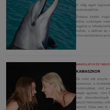
A világ egyik legcsod
nyelvelsajátítás.
Érdekes kérdés megvi
ehhez szükséges veles
tagjánál is felfedezhe
méhek, a delfinek és 
információtartalma azo
MANIPULÁTOR ÉS TABU
KAMASZKOR
De miért vált ennyire 
szerencse, a kivétel
mutánsabbak, mint any
alapja ugyanaz, mint 
való ellenvélemények
ijesztő felismerése, mi
semmi! Soha nem is vo