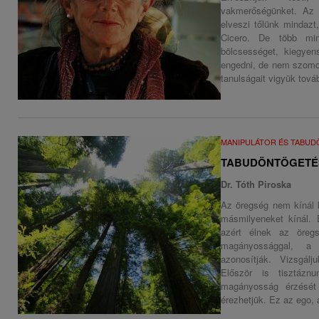
vakmerőségünket. Az 
elveszi tőlünk mindaz
Cicero. De több min
bölcsességet, kiegyens
engedni, de nem szomor
tanulságait vigyük továb
MANIPULÁTOR ÉS TABU
TABUDÖNTÖGETÉ
Dr. Tóth Piroska
Az öregség nem kínál k
másmilyeneket kínál.
azért élnek az öregs
magányossággal, a 
azonosítják. Vizsgá
Először is tisztáz
magányosság érzését 
érezhetjük. Ez az ego, 