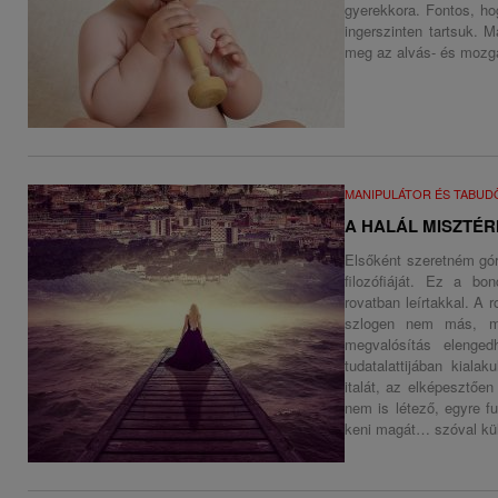
gyerekkora. Fontos, ho
ingerszinten tartsuk. M
meg az alvás- és mozgás
MANIPULÁTOR ÉS TABU
A HALÁL MISZTÉRI
Elsőként szeretném górc
filozófiáját. Ez a bo
rovatban leírtakkal. A
szlogen nem más, mi
megvalósítás elenged
tudatalattijában kial
italát, az elképesztőe
nem is létező, egyre f
keni magát… szóval kü