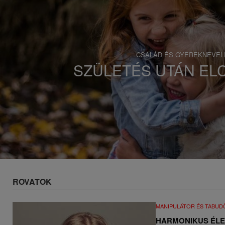
s
a
CSALÁD ÉS GYEREKNEVEL
CSALÁD ÉS GYEREKNEVEL
Könyvajánló: Kanizsai K. J
SZÜLETÉS UTÁN EL
macska kalandjai 
ROVATOK
MANIPULÁTOR ÉS TABU
HARMONIKUS ÉLE