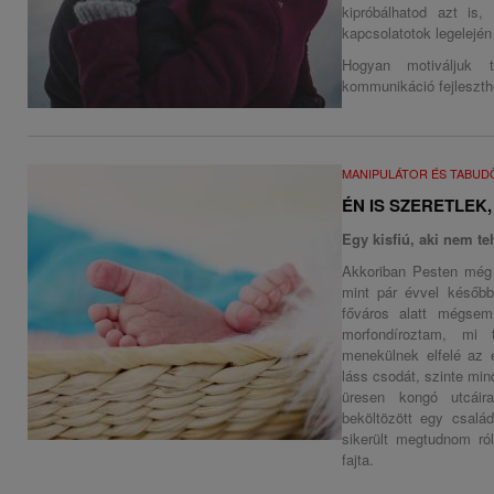
kipróbálhatod azt is
kapcsolatotok legelején
Hogyan motiváljuk 
kommunikáció fejleszthe
MANIPULÁTOR ÉS TABU
ÉN IS SZERETLEK,
Egy kisfiú, aki nem t
Akkoriban Pesten még 
mint pár évvel később.
főváros alatt mégse
morfondíroztam, mi 
menekülnek elfelé az 
láss csodát, szinte mi
üresen kongó utcáir
beköltözött egy csalá
sikerült megtudnom r
fajta.