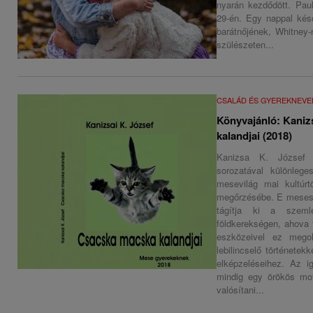
nyarán kezdődött. Paul
29-én. Egy nappal ké
barátnőjének, Whitney
szülészeten...
CSALÁD ÉS GYEREKNEVE
Könyvajánló: Kaniz
kalandjai (2018)
Kanizsa K. József
sorozatával különleges
mesevilág mai kultúr
megőrzésébe. E meseso
tágítja ki a szemlé
földkerekségen, ahova 
eszközeivel ez megol
lebilincselő történetekk
elképzeléseihez. Az i
mindig egy örökös mot
valósítani...