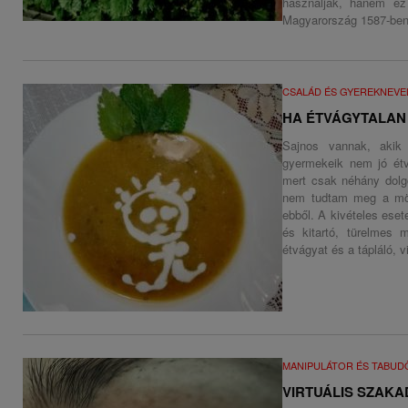
használják, hanem ez
Magyarország 1587-ben 
CSALÁD ÉS GYEREKNEVE
HA ÉTVÁGYTALAN
Sajnos vannak, akik
gyermekeik nem jó étv
mert csak néhány dolgo
nem tudtam meg a mög
ebből. A kivételes esete
és kitartó, türelmes 
étvágyat és a tápláló, 
MANIPULÁTOR ÉS TABU
VIRTUÁLIS SZAK