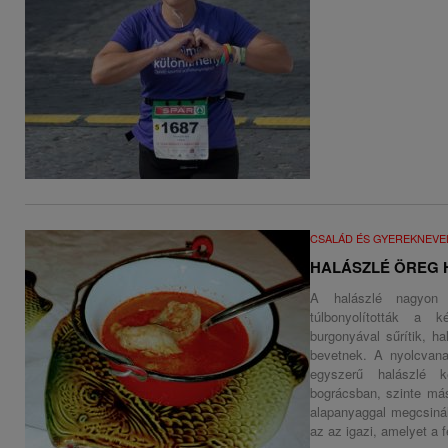
CSALÁD ÉS GYEREKNEVE
HALÁSZLÉ ÖREG 
A halászlé nagyon
túlbonyolították a k
burgonyával sűrítik, h
bevetnek. A nyolcvana
egyszerű halászlé 
bográcsban, szinte más
alapanyaggal megcsiná
az az igazi, amelyet a f