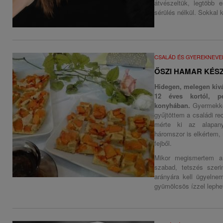
átvészeltük, legtöbb 
sérülés nélkül. Sokkal 
CSALÁD ÉS GYEREKNEVE
ŐSZI HAMAR KÉS
Hidegen, melegen kivá
12 éves kortól, p
konyhában.
Gyermekko
gyűjtöttem a családi re
mérte ki az alapany
háromszor is elkértem
fejből.
Mikor megismertem a 
szabad, tetszés szer
arányára kell ügyelne
gyümölcsös ízzel lephe