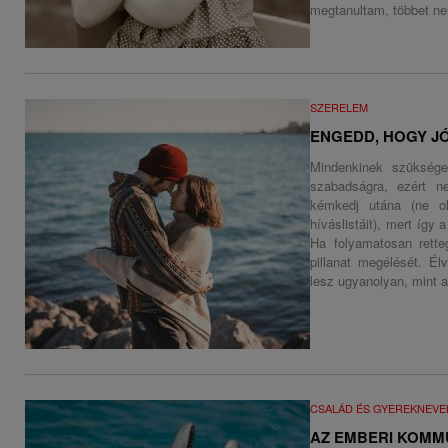
megtanultam, többet ne
SZERELEM
ENGEDD, HOGY J
Mindenkinek szüksége
szabadságra, ezért n
kémkedj utána (ne o
híváslistáit), mert így 
Ha folyamatosan rette
pillanat megélését. É
lesz ugyanolyan, mint a
CSALÁD ÉS GYEREKNEVE
AZ EMBERI KOMMU