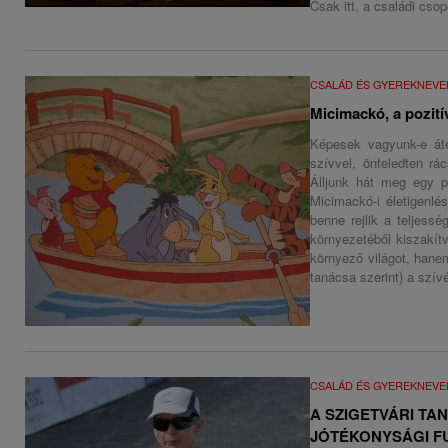
Csak itt, a családi cso
CSALÁD ÉS GYEREKNEVE
Micimackó, a pozití
Képesek vagyunk-e áté
szívvel, önfeledten rá
Álljunk hát meg egy p
Micimackó-i életigenlé
benne rejlik a teljes
környezetéből kiszakít
környező világot, hane
tanácsa szerint) a szívé
CSALÁD ÉS GYEREKNEVE
A SZIGETVÁRI TA
JÓTÉKONYSÁGI FU