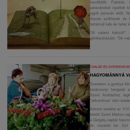
kezdődött. Fiatalok, 
paravánokat cipeltek k
egyik paraván előtt. 
díszes szőttesek és k
tartalmát kék és fehér k
"Itt valami készül!"
gördeszkázást. "De vaj
CSALÁD ÉS GYEREKNEVE
HAGYOMÁNNYÁ V
Szeretem a gyertya fé
karácsonyi hangulat 
Szent Andráshoz leg
"adventinus" latin erede
Advent eredete az V-VI
tartott Szent Márton na
a Gergely-naptár haszná
én vezetett be. Ezt