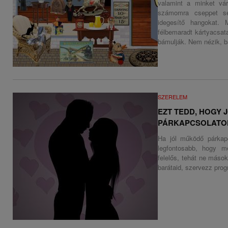
valamint a minket vá
számomra cseppet se
idegesítő hangokat.
félbemaradt kártyacsat
bámulják. Nem nézik, b
SZERELEM
EZT TEDD, HOGY 
PÁRKAPCSOLATO
Ha jól működő párkapc
legfontosabb, hogy m
felelős, tehát ne máso
barátaid, szervezz progr