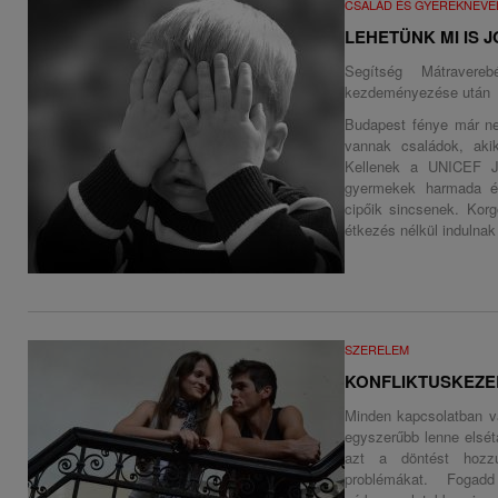
CSALÁD ÉS GYEREKNEVE
LEHETÜNK MI IS 
Segítség Mátravereb
kezdeményezése után
Budapest fénye már nem
vannak családok, aki
Kellenek a UNICEF Jó
gyermekek harmada éhe
cipőik sincsenek. Korg
étkezés nélkül indulnak 
SZERELEM
KONFLIKTUSKEZE
Minden kapcsolatban v
egyszerűbb lenne elsé
azt a döntést hozz
problémákat. Fogad