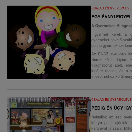
CSALÁD ÉS GYEREKNEVE
EGY ÉVNYI FIGYE
A Gyermekek Világnap
Figyelmet kérek a g
gyermeket nevelő szülőn
benne gyermeknek lenni.
Az ENSZ 1946-ban lét
Nemzetközi Gyermek
világháborút átélt, é
kinőtte magát, és a v
éhező, nehéz körülmény
CSALÁD ÉS GYEREKNEVE
PEDIG ÉN ÚGY IG
Nekiállok az esti tee
kártya partit ajánlok
kártyával játszani. Mi