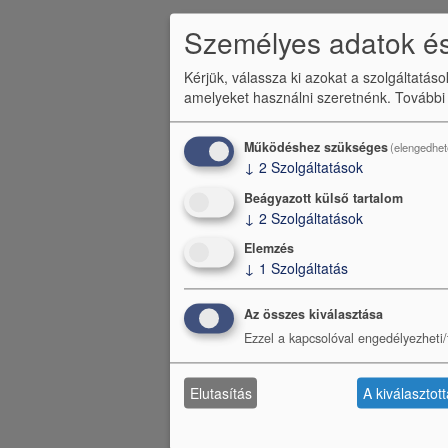
e
n
Személyes adatok és
ü
Kérjük, válassza ki azokat a szolgáltatás
amelyeket használni szeretnénk.
További
Működéshez szükséges
(elengedhet
↓
2
Szolgáltatások
Beágyazott külső tartalom
↓
2
Szolgáltatások
Elemzés
↓
1
Szolgáltatás
Az összes kiválasztása
Ezzel a kapcsolóval engedélyezheti/t
Elutasítás
A kiválasztot