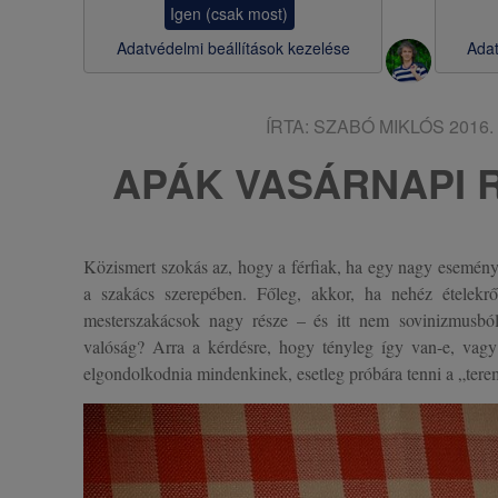
Igen (csak most)
s
Adatvédelmi beállítások kezelése
Adat
a
ÍRTA:
SZABÓ MIKLÓS
2016. 
APÁK VASÁRNAPI 
Közismert szokás az, hogy a férfiak, ha egy nagy esemény
a szakács szerepében. Főleg, akkor, ha nehéz ételekr
mesterszakácsok nagy része – és itt nem sovinizmusból
valóság? Arra a kérdésre, hogy tényleg így van-e, vagy 
elgondolkodnia mindenkinek, esetleg próbára tenni a „tere