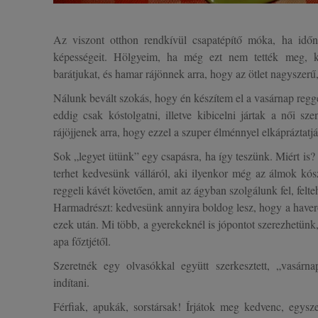
Az viszont otthon rendkívül csapatépítő móka, ha időnk
képességeit.
Hölgyeim, ha még ezt nem tették meg, kér
barátjukat, és hamar rájönnek arra, hogy az ötlet nagyszerű,
Nálunk bevált szokás, hogy én készítem el a vasárnap reggel
eddig csak kóstolgatni, illetve kibicelni jártak a női s
rájöjjenek arra, hogy ezzel a szuper élménnyel elkápráztat
Sok „legyet ütünk” egy csapásra, ha így teszünk. Miért is?
terhet kedvesünk válláról, aki ilyenkor még az álmok kós
reggeli kávét követően, amit az ágyban szolgálunk fel, felte
Harmadrészt: kedvesünk annyira boldog lesz, hogy a haveros
ezek után. Mi több, a gyerekeknél is jópontot szerezhetünk
apa
főztjét
ől.
Szeretnék egy olvasókkal együtt szerkesztett, „vasárna
indítani.
F
érfiak, apukák, sorstársak
! Írjátok meg kedvenc, egyszer