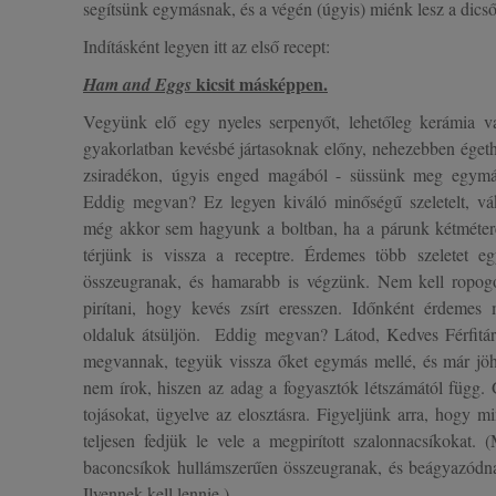
segítsünk egymásnak, és a végén
(
úgyis
)
miénk lesz a dics
Indításként legyen itt az első recept:
kicsit másképpen.
Ham and
Eggs
Vegyünk elő egy nyeles serpenyőt, lehetőleg kerámia v
gyakorlatban kevésbé jártasoknak előny, nehezebben égeth
zsiradékon
, úgyis enged magából -
süssünk
meg egymás m
Eddig megvan? Ez legyen kiváló minőségű szeletelt,
vá
még akkor sem hagyunk a boltban, ha a párunk kétmétere
térjünk is vissza a receptre. Érdemes több szeletet eg
összeugranak, és hamarabb is végzünk. Nem kell ropogós
pirítani, hogy kevés zsírt eresszen. Időnként érdemes
oldaluk átsüljön. Eddig megvan? Látod, Kedves Férfitá
megvannak, tegyük vissza őket egymás mellé, és már jöh
nem írok, hiszen az adag a fogyasztók létszámától függ.
tojásokat, ügyelve az elosztásra. Figyeljünk arra, hogy m
teljesen fedjük le vele a
megpirított szalonnacsíkokat.
baconcsíkok hullámszerűen összeugranak, és beágyazódnak 
Ilyennek kell lennie.)