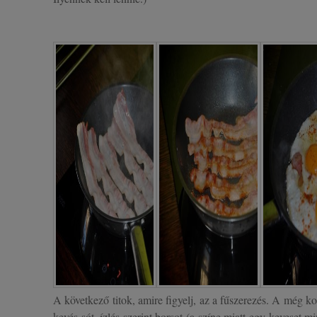
A következő titok, amire figyelj, az a fűszerezés. A még k
kevés sót, ízlés szerint borsot (a színe miatt egy keveset 