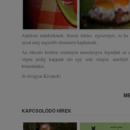
Ajánlom mindenkinek, hiszen ízletes, egészséges, és ha
azzal még nagyobb elismerést kaphatunk.
Az étkezés közben szerényen mosolyogva fogadjuk az el
végén pedig kapjunk elő egy szál virágot, amellyel 
hőstettünkre.
Jó étvágyat Kívánok!
ME
KAPCSOLÓDÓ HÍREK