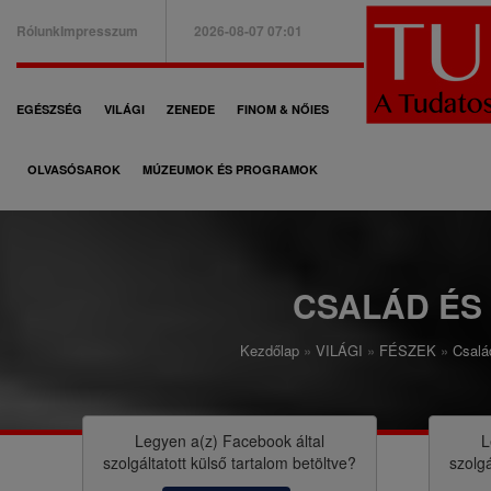
Ugrás
Rólunk
Impresszum
2026-08-07 07:01
a
B
tartalomra
a
F
EGÉSZSÉG
VILÁGI
ZENEDE
FINOM & NŐIES
l
ő
f
OLVASÓSAROK
MÚZEUMOK ÉS PROGRAMOK
n
e
a
l
v
s
i
CSALÁD ÉS
ő
g
m
Kezdőlap
VILÁGI
FÉSZEK
Csalá
á
M
e
c
o
n
i
r
Legyen a(z)
Facebook
által
L
ü
szolgáltatott külső tartalom betöltve?
szolgá
ó
z