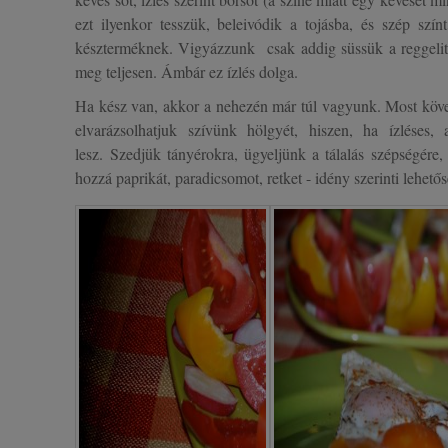
ezt ilyenkor tesszük, beleivódik
a tojásba, és szép színt
készterméknek. Vigyázzunk
csak addig süssük a reggeli
meg teljesen. Ámbár ez ízlés dolga.
Ha kész van, akkor a nehezén már túl vagyunk. Most követ
elvarázsolhatjuk szívünk hölgyét, hiszen, ha ízléses,
lesz. Szedjük tányérokra, ügyeljünk a tálalás szépségére, 
hozzá paprikát, paradicsomot, retket - idény szerinti lehe