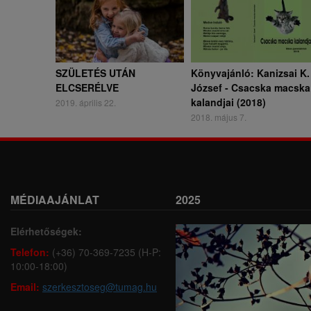
SZÜLETÉS UTÁN
Könyvajánló: Kanizsai K.
ELCSERÉLVE
József - Csacska macska
kalandjai (2018)
2019. április 22.
2018. május 7.
MÉDIAAJÁNLAT
2025
Elérhetőségek:
Telefon:
(+36) 70-369-7235 (H-P:
10:00-18:00)
Email:
szerkesztoseg@tumag.hu