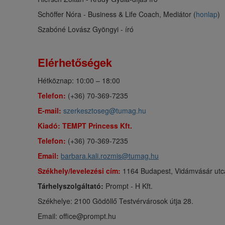
Schöffer Nóra - Business & Life Coach, Mediátor (
honlap
)
Szabóné Lovász Gyöngyi - író
Elérhetőségek
Hétköznap: 10:00 – 18:00
Telefon:
(+36) 70-369-7235
E-mail:
szerkesztoseg@tumag.hu
Kiadó:
TEMPT Princess Kft.
Telefon:
(+36) 70-369-7235
Email:
barbara.kali.rozmis@tumag.hu
Székhely/levelezési cím:
1164 Budapest, Vidámvásár utc
Tárhelyszolgáltató:
Prompt - H Kft.
Székhelye: 2100 Gödöllő Testvérvárosok útja 28.
Email: office@prompt.hu