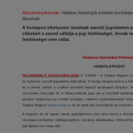
Köszönetnyilvánítás:
Hálásan köszönjük a békás borítókép
Alexának.
A honlapon elhelyezett tartalmak szerzői jogvédelem ala
cikkekért a szerző vállalja a jogi felelősséget. Annak 
felelősséget nem vállal.
Általános Szerződési Feltétel
JOGNYILATKOZAT
(
w
FELHASZNÁLÓ HOZZÁJÁRULÁSAI:
A TUMAG – A Tudatos Magazin
és tartalmak szerzői jogvédelem alatt állnak. A honlap böngészésével a fe
és a cikkek íróinak a szellemi termékét képező tartalmakat böngészi, é
szerzésére használja fel. A felhasználónak joga van a közzétett tartal
portálon megosztani az eredeti formában, valamint szakirodalomként fel
Tudatos Magazin (
www.tumag.hu
) és az adott írás szerzőjének és címének 
A magazin és az egyes írások jogtulajdonosa nem járul hozzá a közzétet
részleges közléséhez (átdolgozásához, nyilvános előadásához, többszörözé
jogi eljárást von maga után.