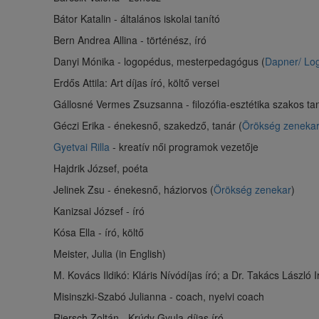
Bátor Katalin - általános iskolai tanító
Bern Andrea Allina - történész, író
Danyi Mónika - logopédus, mesterpedagógus (
Dapner/ Lo
Erdős Attila: Art díjas író, költő versei
Gállosné Vermes Zsuzsanna - filozófia-esztétika szakos ta
Géczi Erika - énekesnő, szakedző, tanár (
Örökség zeneka
Gyetvai Rilla
- kreatív női programok vezetője
Hajdrik József, poéta
Jelinek Zsu - énekesnő, háziorvos (
Örökség zenekar
)
Kanizsai József - író
Kósa Ella - író, költő
Meister, Julia (in English)
M. Kovács Ildikó: Kláris Nívódíjas író; a Dr. Takács László 
Misinszki-Szabó Julianna - coach, nyelvi coach
Riersch Zoltán - Krúdy Gyula-díjas író