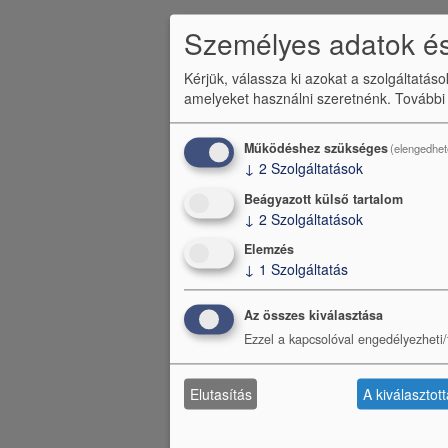
é
Személyes adatok és
c
Kérjük, válassza ki azokat a szolgáltatás
m
amelyeket használni szeretnénk.
További
e
n
Működéshez szükséges
(elengedhet
↓
2
Szolgáltatások
ü
Beágyazott külső tartalom
↓
2
Szolgáltatások
Elemzés
↓
1
Szolgáltatás
Az összes kiválasztása
Ezzel a kapcsolóval engedélyezheti/t
Elutasítás
A kiválasztot