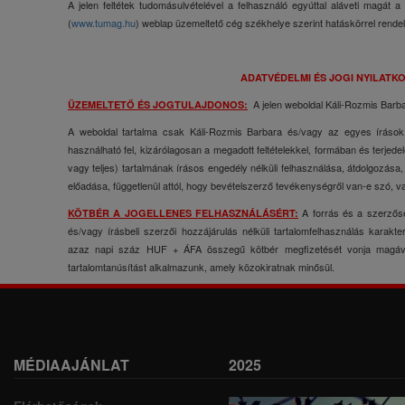
A jelen feltétek tudomásulvételével a felhasználó egyúttal aláveti magát
(
www.tumag.hu
) weblap üzemeltető cég székhelye szerint hatáskörrel rende
ADATVÉDELMI ÉS JOGI NYILATK
A jelen weboldal Káli-Rozmis Barba
ÜZEMELTETŐ ÉS JOGTULAJDONOS:
A weboldal tartalma csak Káli-Rozmis Barbara és/vagy az egyes írások
használható fel, kizárólagosan a megadott feltételekkel, formában és terj
vagy teljes) tartalmának írásos engedély nélküli felhasználása, átdolgozása
előadása, függetlenül attól, hogy bevételszerző tevékenységről van-e szó, va
A forrás és a szerzősé
KÖTBÉR A JOGELLENES FELHASZNÁLÁSÉRT:
és/vagy írásbeli szerzői hozzájárulás nélküli tartalomfelhasználás karak
azaz napi száz HUF + ÁFA összegű kötbér megfizetését vonja magával
tartalomtanúsítást alkalmazunk, amely közokiratnak minősül.
MÉDIAAJÁNLAT
2025