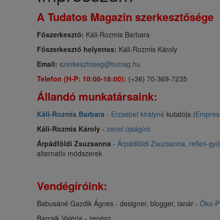
s
A Tudatos Magazin szerkesztősége
a
Főszerkesztő:
Káli-Rozmis Barbara
Főszerkesztő helyettes:
Káli-Rozmis Károly
Email:
szerkesztoseg@tumag.hu
Telefon (H-P: 10:00-18:00):
(+36) 70-369-7235
Állandó munkatársaink:
Káli-Rozmis Barbara
-
Erzsébet királyné
kutatója (
Empress
Káli-Rozmis Károly
-
zenei újságíró
Árpádföldi Zsuzsanna
-
Árpádföldi Zsuzsanna, reflex-g
alternatív módszerek
Vendégíróink:
Babusáné Gazdik Ágnes - designer, blogger, tanár -
Öko-P
Barcsik Valéria - zenész