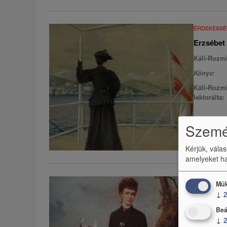
ÉRDEKESSÉ
Erzsébet 
Káli-Rozmi
Könyv:
Káli-Rozm
lektorálta:
Személ
Kérjük, vála
amelyeket ha
ÉRDEKESSÉ
Műk
↓
Hogyan vá
Beá
Káli-Rozm
↓
Erzsébet g