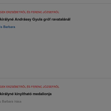
GEK ERZSÉBETRŐL ÉS FERENC JÓZSEFRŐL
királyné Andrássy Gyula gróf ravatalánál
is Barbara
GEK ERZSÉBETRŐL ÉS FERENC JÓZSEFRŐL
királyné kinyitható medalionja
s Barbara írása