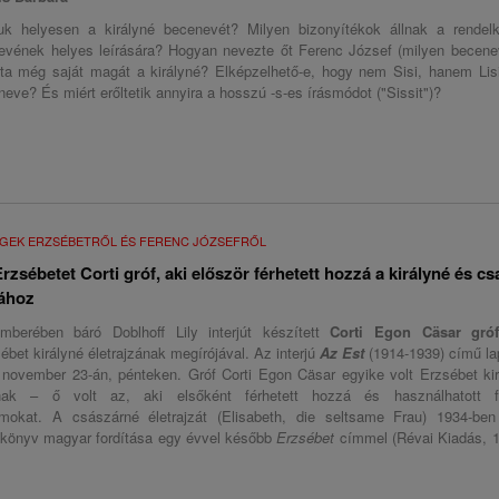
uk helyesen a királyné becenevét? Milyen bizonyítékok állnak a rendel
evének helyes leírására? Hogyan nevezte őt Ferenc József (milyen becene
ta még saját magát a királyné? Elképzelhető-e, hogy nem Sisi, hanem Lisi
neve? És miért erőltetik annyira a hosszú -s-es írásmódot ("Sissit")?
GEK ERZSÉBETRŐL ÉS FERENC JÓZSEFRŐL
 Erzsébetet Corti gróf, aki először férhetett hozzá a királyné és cs
ához
berében báró Doblhoff Lily interjút készített
Corti Egon Cäsar gróf
ébet királyné életrajzának megírójával. Az interjú
Az Est
(1914-1939) című la
november 23-án, pénteken. Gróf Corti Egon Cäsar egyike volt Erzsébet kir
róinak – ő volt az, aki elsőként férhetett hozzá és használhatott f
okat. A császárné életrajzát (Elisabeth, die seltsame Frau) 1934-ben 
 könyv magyar fordítása egy évvel később
Erzsébet
címmel (Révai Kiadás, 19