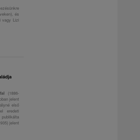
kezésünkre
veken), és
 vagy Lizi
aládja
fal
(1886-
pban jelent
ályné első
el eredeti
publikálta
35) jelent