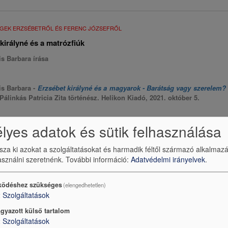
GEK ERZSÉBETRŐL ÉS FERENC JÓZSEFRŐL
királyné és a matrózfiúk
s Barbara írása
is Barbara -
Erzsébet királyné és a magyarok - Barátság vagy szerelem?
 Pálinkás Patricia Zita történész. Helikon Kiadó, 2021. október 5.
yes adatok és sütik felhasználása
ssza ki azokat a szolgáltatásokat és harmadik féltől származó alkalmaz
sználni szeretnénk.
További információ:
Adatvédelmi irányelvek
.
GEK ERZSÉBETRŐL ÉS FERENC JÓZSEFRŐL
ödéshez szükséges
(elengedhetetlen)
2
Szolgáltatások
lt Erzsébet királyné a monarchia egyik legjobb lovasává?
gyazott külső tartalom
is Barbara
2
Szolgáltatások
yermekkorától kezdve szenvedélyes és vakmerő lovas volt, minél nehez