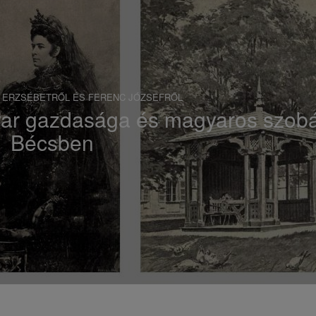
a
v
i
g
ERZSÉBETRŐL ÉS FERENC JÓZSEFRŐL
á
yar gazdasága és magyaros szobá
c
Bécsben
i
ó