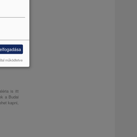
eltölteni.
sebbek és
őt a lovas
gratásokat
 elfogadása
által működtetve
éria is itt
nk a Budai
het kapni,