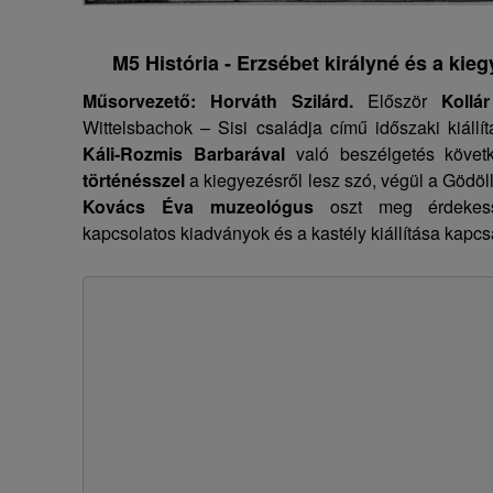
M5 História - Erzsébet királyné és a kieg
Műsorvezető: Horváth Szilárd.
Először
Kollár
Wittelsbachok – Sisi családja című időszaki kiállí
Káli-Rozmis Barbarával
való beszélgetés követ
történésszel
a kiegyezésről lesz szó, végül a Gödöll
Kovács Éva muzeológus
oszt meg érdekessé
kapcsolatos kiadványok és a kastély kiállítása kapcs