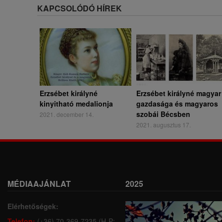
KAPCSOLÓDÓ HÍREK
Erzsébet királyné
Erzsébet királyné magyar
kinyitható medalionja
gazdasága és magyaros
szobái Bécsben
2021. december 14.
2021. augusztus 17.
MÉDIAAJÁNLAT
2025
Elérhetőségek:
Telefon:
(+36) 70-369-7235 (H-P: