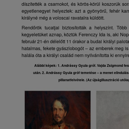
díszítették a csarnokot, és körös-körül koszorúk so
egyetlenegyet helyeztek: azt a gyönyörű, fehér kam
királyné még a voloscai ravatalra küldött.
Rendőrök tucatjai biztosították a helyszínt. Több
kegyeletüket aznap, köztük Ferenczy Ida is, aki Nop
február 21-én délelőtt 11 órakor a budai királyi palo
hatalmas, fekete gyászlobogót – az emberek meg is
halála óta a királyi család nem nyilvánította ki ennyir
Alábbi képek: 1. Andrássy Gyula gróf. Vajda Zsigmond f
után. 2. Andrássy Gyula gróf temetése – a menet elindulás
pillanatfelvétele. (Az újságillusztráció utóla