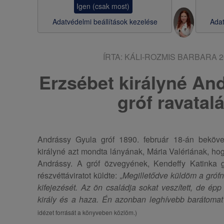
Igen (csak most)
s
Adatvédelmi beállítások kezelése
Adat
a
ÍRTA:
KÁLI-ROZMIS BARBARA
2
Erzsébet királyné An
gróf ravatal
Andrássy Gyula gróf 1890. február 18-án bekövet
királyné azt mondta lányának, Mária Valériának, hogy
Andrássy. A gróf özvegyének, Kendeffy Katinka 
részvéttáviratot küldte:
„Megilletődve küldöm a gró
kifejezését. Az ön családja sokat veszített, de épp
király és a haza. Én azonban leghívebb barátomat 
idézet forrását a könyveben közlöm.)