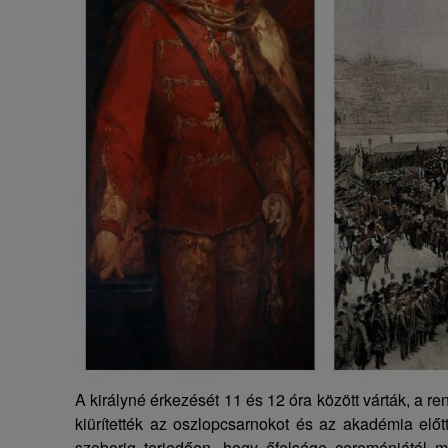
A királyné érkezését 11 és 12 óra között várták, a r
kiürítették az oszlopcsarnokot és az akadémia előt
szoborig terjedően, hogy őfelsége ceremóniától 