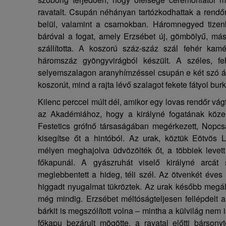
ravatalt. Csupán néhányan tartózkodhattak a rendőr
belül, valamint a csarnokban. Háromnegyed tizen
báróval a fogat, amely Erzsébet új, gömbölyű, más
szállította. A koszorú száz-száz szál fehér kamé
háromszáz gyöngyvirágból készült. A széles, fe
selyemszalagon aranyhímzéssel csupán e két szó állt
koszorút, mind a rajta lévő szalagot fekete fátyol burk
Kilenc perccel múlt dél, amikor egy lovas rendőr vágta
az Akadémiához, hogy a királyné fogatának közel
Festetics grófnő társaságában megérkezett, Nopcs
kisegítse őt a hintóból. Az urak, köztük Eötvös
mélyen meghajolva üdvözölték őt, a többiek levett
főkapunál. A gyászruhát viselő királyné arcát s
meglebbentett a hideg, téli szél. Az ötvenkét éves
higgadt nyugalmat tükröztek. Az urak később megálla
még mindig. Erzsébet méltóságteljesen fellépdelt 
bárkit is megszólított volna – mintha a külvilág nem
főkapu bezárult mögötte, a ravatal előtti bársonyt