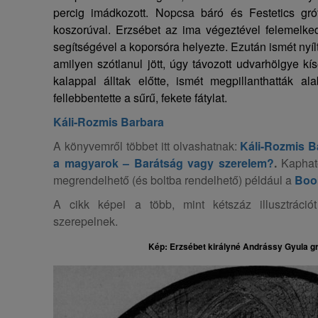
percig imádkozott. Nopcsa báró és Festetics gr
koszorúval. Erzsébet az ima végeztével felemelke
segítségével a koporsóra helyezte. Ezután ismét nyílt
amilyen szótlanul jött, úgy távozott udvarhölgye kís
kalappal álltak előtte, ismét megpillanthatták al
fellebbentette a sűrű, fekete fátylat.
Káli-Rozmis Barbara
A könyvemről többet itt olvashatnak:
Káli-Rozmis B
a magyarok – Barátság vagy szerelem?
.
Kaphat
megrendelhető (és boltba rendelhető) például a
Boo
A cikk képei a több, mint kétszáz illusztráció
szerepelnek.
Kép: Erzsébet királyné Andrássy Gyula gr