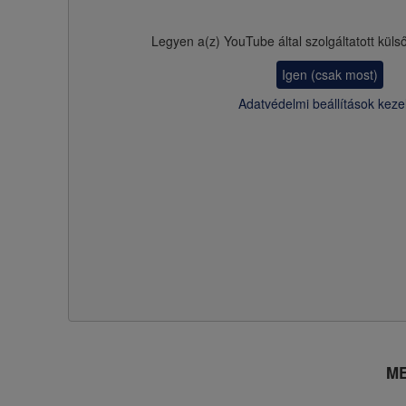
Legyen a(z)
YouTube
által szolgáltatott küls
Igen (csak most)
Adatvédelmi beállítások keze
ME