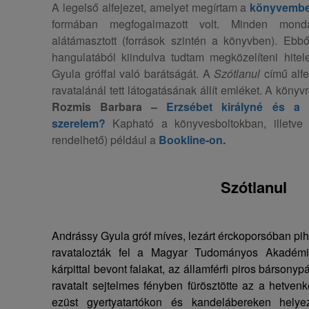
A legelső alfejezet, amelyet megírtam a
könyvemb
formában megfogalmazott volt. Minden mondat
alátámasztott (források szintén a könyvben). Ebbő
hangulatából kiindulva tudtam megközelíteni hite
Gyula gróffal való barátságát. A
Szótlanul
című alfe
ravatalánál tett látogatásának állít emléket. A könyvr
Rozmis Barbara –
Erzsébet királyné és a
szerelem?
Kapható a könyvesboltokban, illetve
rendelhető) például a
Bookline-on
.
Szótlanul
Andrássy Gyula gróf míves, lezárt érckoporsóban pih
ravatalozták fel a Magyar Tudományos Akadémi
kárpittal bevont falakat, az államférfi piros bársonypá
ravatalt sejtelmes fényben fürösztötte az a hetvenk
ezüst gyertyatartókon és kandelábereken helye