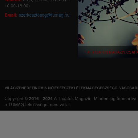
10:00-18:00)
Email:
szerkesztoseg@tumag.hu
A TUDATOS MAGAZIN CSAP
VILÁGI
ZENEDE
FINOM & NŐIES
FÉSZEK
LÉLEKMAG
EGÉSZSÉG
OLVASÓSAR
L
Copyright ©
2016
-
2024
A Tudatos Magazin. Minden jog fenntartva. A 
á
a TUMAG felelősséget nem vállal.
b
l
é