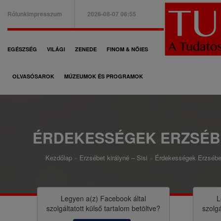
Ugrás
Rólunk
Impresszum
2026-08-07 06:55
a
B
tartalomra
a
F
EGÉSZSÉG
VILÁGI
ZENEDE
FINOM & NŐIES
l
ő
f
OLVASÓSAROK
MÚZEUMOK ÉS PROGRAMOK
n
e
a
l
v
s
i
ÉRDEKESSÉGEK ERZSÉB
ő
g
m
Kezdőlap
Erzsébet királyné – Sisi
Érdekességek Erzsébet
á
M
e
c
o
n
i
r
Legyen a(z)
Facebook
által
L
ü
szolgáltatott külső tartalom betöltve?
szolgá
ó
z