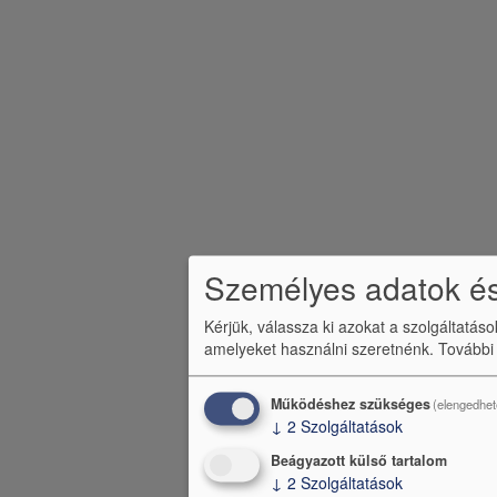
c
m
e
n
ü
Személyes adatok és
Kérjük, válassza ki azokat a szolgáltatás
amelyeket használni szeretnénk.
További
Működéshez szükséges
(elengedhet
↓
2
Szolgáltatások
Beágyazott külső tartalom
↓
2
Szolgáltatások