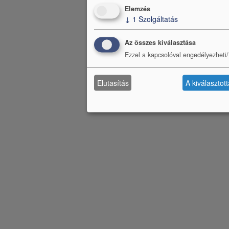
Elemzés
↓
1
Szolgáltatás
Az összes kiválasztása
Ezzel a kapcsolóval engedélyezheti/t
Elutasítás
A kiválasztot