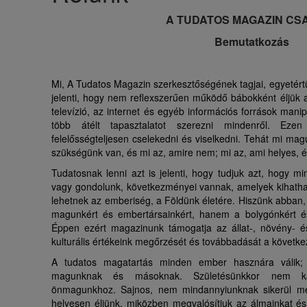
s
A TUDATOS MAGAZIN CS
a
Bemutatkozás
Mi, A Tudatos Magazin szerkesztőségének tagjai, egyetért
jelenti, hogy nem reflexszerűen működő bábokként éljük a
televízió, az internet és egyéb információs források man
több átélt tapasztalatot szerezni mindenről. Ezen
felelősségteljesen cselekedni és viselkedni. Tehát mi mag
szükségünk van, és mi az, amire nem; mi az, ami helyes, 
Tudatosnak lenni azt is jelenti, hogy tudjuk azt, hogy 
vagy gondolunk, következményei vannak, amelyek kihatha
lehetnek az emberiség, a Földünk életére. Hiszünk abban
magunkért és embertársainkért, hanem a bolygónkért é
Éppen ezért magazinunk támogatja az állat-, növény- é
kulturális értékeink megőrzését és továbbadását a követk
A tudatos magatartás minden ember hasznára válik; 
magunknak és másoknak. Születésünkkor nem kap
önmagunkhoz. Sajnos, nem mindannyiunknak sikerül me
helyesen éljünk, miközben megvalósítjuk az álmainkat és 