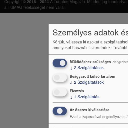
Copyright ©
2016
-
2024
A Tudatos Magazin. Minden jog fenntartva. A 
á
a TUMAG felelősséget nem vállal.
b
l
Személyes adatok és
é
Kérjük, válassza ki azokat a szolgáltatás
c
amelyeket használni szeretnénk.
További
m
e
Működéshez szükséges
(elengedhet
↓
2
Szolgáltatások
n
Beágyazott külső tartalom
ü
↓
2
Szolgáltatások
Elemzés
↓
1
Szolgáltatás
Az összes kiválasztása
Ezzel a kapcsolóval engedélyezheti/t