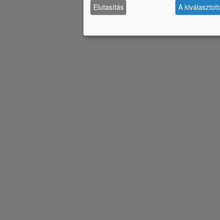
Elutasítás
A kiválasztot