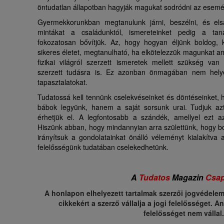
öntudatlan állapotban hagyják magukat sodródni az esemé
Gyermekkorunkban megtanulunk járni, beszélni, és elsaj
mintákat a családunktól, ismereteinket pedig a taná
fokozatosan bővítjük. Az, hogy hogyan éljünk boldog, 
sikeres életet, megtanulható, ha elkötelezzük magunkat ame
fizikai világról szerzett ismeretek mellett szükség van
szerzett tudásra is. Ez azonban önmagában nem helyet
tapasztalatokat.
Tudatossá kell tennünk cselekvéseinket és döntéseinket, 
bábok legyünk, hanem a saját sorsunk urai. Tudjuk az
érhetjük el. A legfontosabb a szándék, amellyel ezt az
Hiszünk abban, hogy mindannyian arra születtünk, hogy b
irányítsuk a gondolatainkat önálló véleményt kialakítva a
felelősségünk tudatában cselekedhetünk.
A
Tudatos
Magazin
Csap
A honlapon elhelyezett tartalmak szerzői jogvédelem a
cikkekért a szerző vállalja a jogi felelősséget.
felelősséget nem vállal.