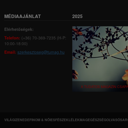
MÉDIAAJÁNLAT
2025
Elérhetőségek:
Telefon:
(+36) 70-369-7235 (H-P:
10:00-18:00)
Email:
szerkesztoseg@tumag.hu
A TUDATOS MAGAZIN CSAP
VILÁGI
ZENEDE
FINOM & NŐIES
FÉSZEK
LÉLEKMAG
EGÉSZSÉG
OLVASÓSAR
L