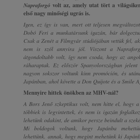
volt az, amely utat tört a világsiker
Napraforgó
első nagy minőségi ugrás is.
Igen, ez így is van, mert ott teljesen megváltozo
Dobó Feri a munkatársunk igazán, bár dolgoztu
Csak a Zenét a Filmgyár stúdiójában vettük fel, a
nem is szól annyira jól. Viszont a Napraforgó
átgondoltabb volt, így nem csoda, hogy az angol
ráharaptak. Ez először Spanyolországban jelent
nagyon sokszor voltunk kinn promóción, és utá
Japánban, ahol követte a Don Quijote és a Smile A
Mennyire hittek önökben az MHV-nál?
A Bors Jenő szkeptikus volt, nem hitte el, hogy a
többiek is legyintettek, és nem is igazán foglalko
lehetünk odakint, de amikor persze beindult a szek
Mi boldogok voltunk, hogy Japánba mehettün
lehettünk. annak, hogy megint mehetünk ki Japán