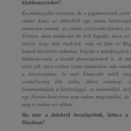
klubkoncerteket?
Én mindegyiket szeretem, de a gigakoncertek azért
ember kinéz az öltözőből egy aréna közönségre
mennyien vannak, az valami szívszorító látvány és 
Úristen, most mindenkit be kell fogadni, mert a
érezze, hogy neki énekelek, még ott fönt is! Ré
kaptak hisztériás rohamot, hogyha a másikra picit 
klubkoncertek, a kisebb sportcsarnokok is, de mé
azért jók, mert ezeken szinte mindenkire oda tudok 
a közönségben, és már könnyebb nekik éne
személyesség jött szóba, akkor valahogy s
kommunikáljak a közönséggel, az emberekkel, beszé
egy Neoton-koncerten nem tudom megcsinálni, de 
meg is tudom ezt oldani.
Ha már a dalokról beszélgetünk, látta-e a 
Házában?