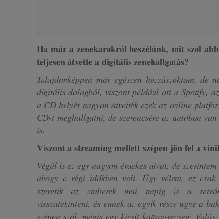
Ha már a zenekarokról beszélünk, mit szól ahh
teljesen átvette a digitális zenehallgatás?
Tulajdonképpen már egészen hozzászoktam, de n
digitális dologból, viszont például ott a Spotify, 
a CD helyét nagyon átvették ezek az online platfo
CD-t meghallgatni, de szerencsére az autóban van
is.
Viszont a streaming mellett szépen jön fel a vinil
Végül is ez egy nagyon érdekes divat, de szerintem 
ahogy a régi időkben volt. Úgy vélem, ez csak
szeretik az emberek mai napig is a retrót
visszatekinteni, és ennek az egyik része ugye a bak
szépen szól, mégis egy kicsit kattog-recseg. Valós