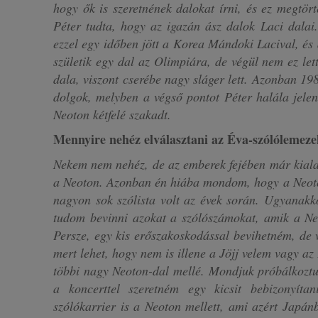
hogy ők is szeretnének dalokat írni, és ez megtör
Péter tudta, hogy az igazán ász dalok Laci dalai.
ezzel egy időben jött a Korea Mándoki Lacival, és 
születik egy dal az Olimpiára, de végül nem ez let
dala, viszont cserébe nagy sláger lett. Azonban 198
dolgok, melyben a végső pontot Péter halála jelen
Neoton kétfelé szakadt.
Mennyire nehéz elválasztani az Éva-szólólemeze
Nekem nem nehéz, de az emberek fejében már kiala
a Neoton. Azonban én hiába mondom, hogy a Neoto
nagyon sok szólista volt az évek során. Ugyanak
tudom bevinni azokat a szólószámokat, amik a Neot
Persze, egy kis erőszakoskodással bevihetném, de 
mert lehet, hogy nem is illene a Jöjj velem vagy az
többi nagy Neoton-dal mellé. Mondjuk próbálkoztun
a koncerttel szeretném egy kicsit bebizonyíta
szólókarrier is a Neoton mellett, ami azért Japán