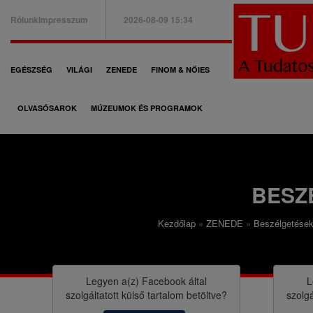
Ugrás
Rólunk
Impresszum
2026-08-09 15:34
a
B
tartalomra
a
F
EGÉSZSÉG
VILÁGI
ZENEDE
FINOM & NŐIES
l
ő
f
OLVASÓSAROK
MÚZEUMOK ÉS PROGRAMOK
n
e
a
l
v
s
i
BESZ
ő
g
m
Kezdőlap
ZENEDE
Beszélgetése
á
M
e
c
o
n
i
r
Legyen a(z)
Facebook
által
L
ü
szolgáltatott külső tartalom betöltve?
szolgá
ó
z