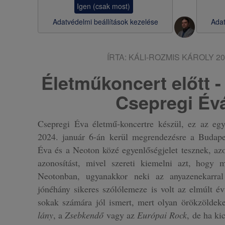
Igen (csak most)
s
Adatvédelmi beállítások kezelése
Adat
a
ÍRTA:
KÁLI-ROZMIS KÁROLY
20
Életműkoncert előtt -
Csepregi Év
Csepregi Éva életmű-koncertre készül, ez az egy
2024. január 6-án kerül megrendezésre a Budap
Éva és a Neoton közé egyenlőségjelet tesznek, az
azonosítást, mivel szereti kiemelni azt, hogy 
Neotonban, ugyanakkor neki az anyazenekarral k
jónéhány sikeres szólólemeze is volt az elmúlt é
sokak számára jól ismert, mert olyan örökzöldeke
lány
, a
Zsebkendő
vagy az
Európai Rock
, de ha ki