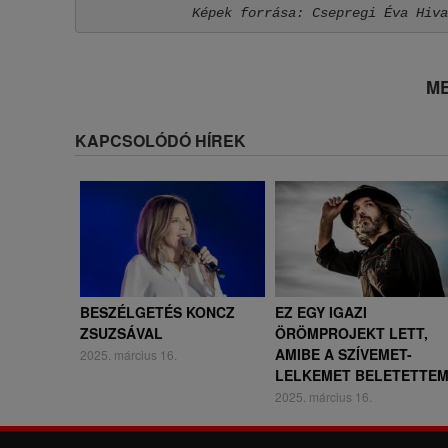
Képek forrása: Csepregi Éva Hiva
ME
KAPCSOLÓDÓ HÍREK
BESZÉLGETÉS KONCZ
EZ EGY IGAZI
ZSUZSÁVAL
ÖRÖMPROJEKT LETT,
AMIBE A SZÍVEMET-
2025. március 16.
LELKEMET BELETETTE
2025. március 16.