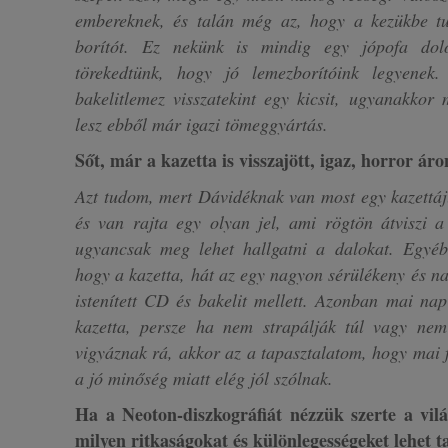
embereknek, és talán még az, hogy a kezükbe tu
borítót. Ez nekünk is mindig egy jópofa dol
törekedtünk, hogy jó lemezborítóink legyene
bakelitlemez visszatekint egy kicsit, ugyanakko
lesz ebből már igazi tömeggyártás.
Sőt, már a kazetta is visszajött, igaz, horror áro
Azt tudom, mert Dávidéknak van most egy kazettáju
és van rajta egy olyan jel, ami rögtön átviszi a 
ugyancsak meg lehet hallgatni a dalokat. Egyé
hogy a kazetta, hát az egy nagyon sérülékeny és n
istenített CD és bakelit mellett. Azonban mai nap
kazetta, persze ha nem strapálják túl vagy ne
vigyáznak rá, akkor az a tapasztalatom, hogy mai fü
a jó minőség miatt elég jól szólnak.
Ha a Neoton-diszkográfiát nézzük szerte a vi
milyen ritkaságokat és különlegességeket lehet ta