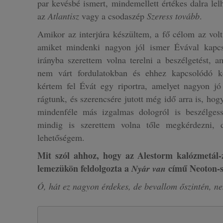
par kevésbé ismert, mindemellett értékes dalra le
az
Atlantisz
vagy a csodaszép
Szeress tovább
.
Amikor az interjúra készültem, a fő célom az volt
amiket mindenki nagyon jól ismer Évával kapcs
irányba szerettem volna terelni a beszélgetést, a
nem várt fordulatokban és ehhez kapcsolódó 
kértem fel Évát egy riportra, amelyet nagyon jó
rágtunk, és szerencsére jutott még idő arra is, hog
mindenféle más izgalmas dologról is beszélges
mindig is szerettem volna tőle megkérdezni,
lehetőségem.
Mit szól ahhoz, hogy az Alestorm kalózmetál-
lemezükön feldolgozta a
című Neoton-s
Nyár van
Ó, hát ez nagyon érdekes, de bevallom őszintén, n