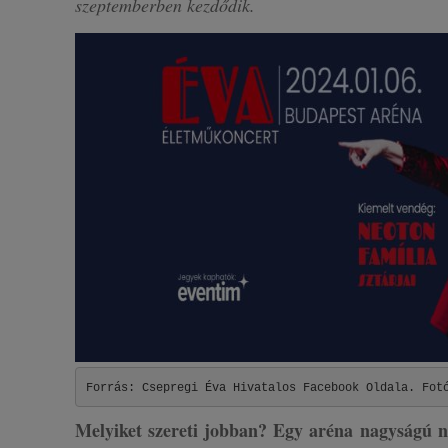
szeptemberben kezdődik.
Forrás: Csepregi Éva Hivatalos Facebook Oldala. Fot
Melyiket szereti jobban? Egy aréna nagyságú n