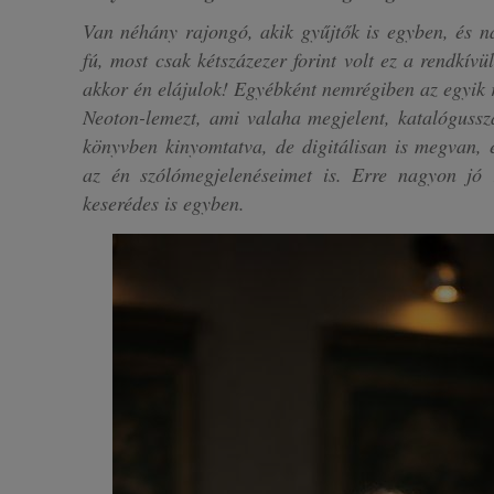
Van néhány rajongó, akik gyűjtők is egyben, és 
fú, most csak kétszázezer forint volt ez a rendkívü
akkor én elájulok! Egyébként nemrégiben az egyik 
Neoton-lemezt, ami valaha megjelent, katalógus
könyvben kinyomtatva, de digitálisan is megvan, 
az én szólómegjelenéseimet is. Erre nagyon jó 
keserédes is egyben.