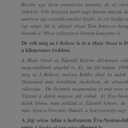
Bécsbe egy ilyen promóciós turnéra, de ez ol
érdekelt. Volt összesen kettő vagy három interjú, d
amelyen egy esztrád-zenekar kísért, és ezt leadta a
egy néger fiú is, akinek olyan Tom Jones-os hang
hívtunk a ’89-es szilveszteri Neoton koncertre is.
De volt még az
is és a
is D
I Believe
Main Street
a kilencvenes években.
A Main Street az Édentől Keletre dél-koreai vált
megcsináltunk angolul is. Ez, ha jól tudom, 1991
meg az I Believe, melyen Bobby által írt dalok 
Neotonnal már korábban énekeltem, de olyano
változata. De őszintén megmondva ez már nem vol
Viszont a dalok nagyon jók voltak. Az Éva-Neot
dalok bőven, mint például az Édentől keletre, de 
más, ilyen a Visszatér Dániel, a Százszorszép vagy 
A
talán a kedvencem Éva-Neoton-dal
Jöjj velem
egész
albumot is.
A kocka el van vetve