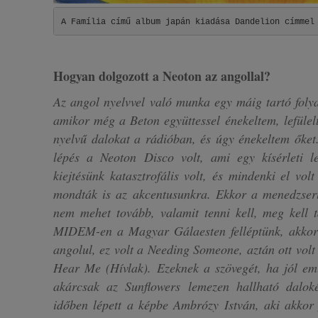
A Família című album japán kiadása Dandelion címmel
Hogyan dolgozott a Neoton az angollal?
Az angol nyelvvel való munka egy máig tartó foly
amikor még a Beton együttessel énekeltem, lefülel
nyelvű dalokat a rádióban, és úgy énekeltem őket
lépés a Neoton Disco volt, ami egy kísérleti l
kiejtésünk katasztrofális volt, és mindenki el vol
mondták is az akcentusunkra. Ekkor a menedzserü
nem mehet tovább, valamit tenni kell, meg kell 
MIDEM-en a Magyar Gálaesten felléptünk, akkor
angolul, ez volt a Needing Someone, aztán ott vol
Hear Me (Hívlak). Ezeknek a szövegét, ha jól em
akárcsak az Sunflowers lemezen hallható dalok
időben lépett a képbe Ambrózy István, aki akkor 