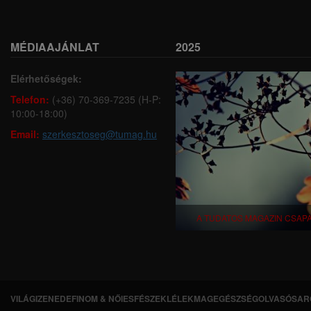
MÉDIAAJÁNLAT
2025
Elérhetőségek:
Telefon:
(+36) 70-369-7235 (H-P:
10:00-18:00)
Email:
szerkesztoseg@tumag.hu
A TUDATOS MAGAZIN CSAP
VILÁGI
ZENEDE
FINOM & NŐIES
FÉSZEK
LÉLEKMAG
EGÉSZSÉG
OLVASÓSAR