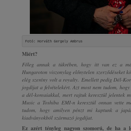
Fotó: Horváth Gergely Ambrus
Miért?
Főleg annak a tükrében, hogy itt van ez a mé
Hungaroton viszonylag előnytelen szerződéseket kö
elég szerény volt a royalty. Emellett pedig Dél-Ko
jogdíjat a felvételekért. Azt most nem tudom, hog
a dél-koreaiakkal, mert rajtuk keresztül jelentek
Music a Toshiba EMI-n keresztül onnan vette m
tudom, hogy amilyen pénzt mi kaptunk a japáno
kiadványokból származó jogdíjat.
Ez azért tényleg nagyon szomorú, de ha a l