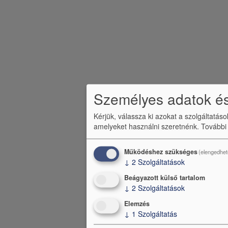
Személyes adatok és
Kérjük, válassza ki azokat a szolgáltatás
amelyeket használni szeretnénk.
További
Működéshez szükséges
(elengedhet
↓
2
Szolgáltatások
Beágyazott külső tartalom
↓
2
Szolgáltatások
Elemzés
↓
1
Szolgáltatás