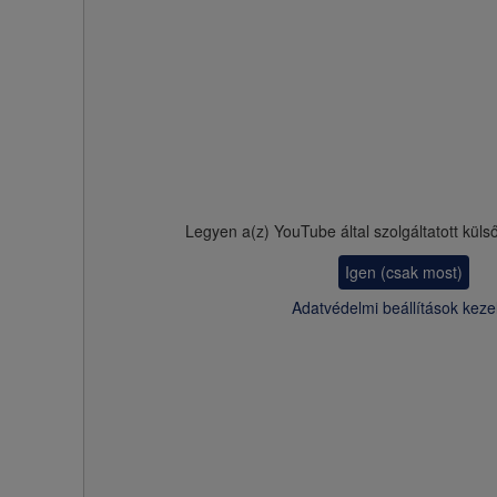
Legyen a(z)
YouTube
által szolgáltatott küls
Igen (csak most)
Adatvédelmi beállítások keze