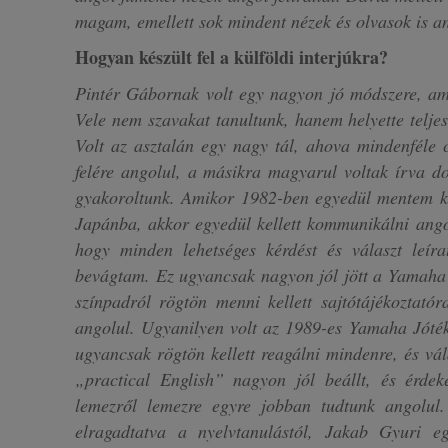
magam, emellett sok mindent nézek és olvasok is a
Hogyan készült fel a külföldi interjúkra?
Pintér Gábornak volt egy nagyon jó módszere, ami
Vele nem szavakat tanultunk, hanem helyette teljes
Volt az asztalán egy nagy tál, ahova mindenféle c
felére angolul, a másikra magyarul voltak írva do
gyakoroltunk. Amikor 1982-ben egyedül mentem ki
Japánba, akkor egyedül kellett kommunikálni angolu
hogy minden lehetséges kérdést és választ leíra
bevágtam. Ez ugyancsak nagyon jól jött a Yamaha 
színpadról rögtön menni kellett sajtótájékoztatóra
angolul. Ugyanilyen volt az 1989-es Yamaha Jóté
ugyancsak rögtön kellett reagálni mindenre, és vál
„practical English” nagyon jól beállt, és érdek
lemezről lemezre egyre jobban tudtunk angolul
elragadtatva a nyelvtanulástól, Jakab Gyuri 