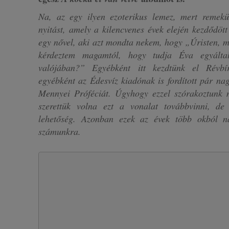
Na, az egy ilyen ezoterikus lemez, mert remekül
nyitást, amely a kilencvenes évek elején kezdődöt
egy nővel, aki azt mondta nekem, hogy „Úristen, m
kérdeztem magamtól, hogy tudja Éva egyálta
valójában?” Egyébként itt kezdtünk el Révbí
egyébként az Édesvíz kiadónak is fordított pár nag
Mennyei Próféciát. Úgyhogy ezzel szórakoztunk 
szerettük volna ezt a vonalat továbbvinni, d
lehetőség. Azonban ezek az évek több okból n
számunkra.