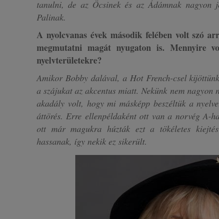
tanulni, de az Öcsinek és az Ádámnak nagyon jó
Palinak.
A nyolcvanas évek második felében volt szó ar
megmutatni magát nyugaton is. Mennyire vol
nyelvterületekre?
Amikor Bobby dalával, a Hot French-csel kijöttünk
a szájukat az akcentus miatt. Nekünk nem nagyon néz
akadály volt, hogy mi másképp beszéltük a nyelvet
áttörés. Erre ellenpéldaként ott van a norvég A-ha
ott már magukra húzták ezt a tökéletes kiejtés
hassanak, így nekik ez sikerült.