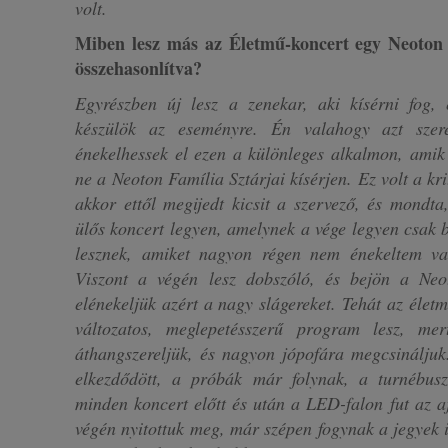
volt.
Miben lesz más az Életmű-koncert egy Neoton F
összehasonlítva?
Egyrészben új lesz a zenekar, aki kísérni fog, 
készülök az eseményre. Én valahogy azt szer
énekelhessek el ezen a különleges alkalmon, ami
ne a Neoton Família Sztárjai kísérjen. Ez volt a k
akkor ettől megijedt kicsit a szervező, és mondt
ülős koncert legyen, amelynek a vége legyen csak b
lesznek, amiket nagyon régen nem énekeltem va
Viszont a végén lesz dobszóló, és bejön a Neot
elénekeljük azért a nagy slágereket. Tehát az élet
változatos, meglepetésszerű program lesz, mer
áthangszereljük, és nagyon jópofára megcsinálju
elkezdődött, a próbák már folynak, a turnébus
minden koncert előtt és után a LED-falon fut az aj
végén nyitottuk meg, már szépen fogynak a jegyek 