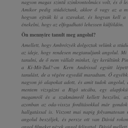
nagyon magas szintű szinkrontolmács volt, és ő le
Amikor pedig stúdióztunk, akkor ő vagy az a mu
hogyan ejtsük ki a szavakat, és hogyan kell a
énekelni, hogy az elfogadható lehessen külföldön.
Ön mennyire tanult meg angolul?
Amellett, hogy Ambrózyék dolgoztak velünk a stúdiób
az ideje, hogy rendesen megtanuljunk angolul. Mi
tanulni, de ő nem vállalt minket, így kerültünk P
a Ki-Mit-Tud?-on Kern Andrissal együtt lépet
tanulást, de a végére egyedül maradtam. Ő egyébké
nagyon jó alapokat adott, és amit tudok angolul, a
mentem vizsgázni a Rigó utcába, egy alapfok
magamról és a szakmámról kellett beszélni, a
azonban az oda-vissza fordításokkal már gondok 
hallgatással is. Viszont mai napig folyamatosan
angolul beszéljek, és persze ott van Dávid roko
angol filmeket nézek angol felirattal. Dávid mellet