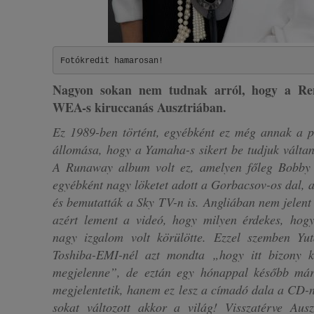
Fotókredit hamarosan!
Nagyon sokan nem tudnak arról, hogy a Rend
WEA-s kiruccanás Ausztriában.
Ez 1989-ben történt, egyébként ez még annak a p
állomása, hogy a Yamaha-s sikert be tudjuk váltan
A Runaway album volt ez, amelyen főleg Bobby 
egyébként nagy löketet adott a Gorbacsov-os dal,
és bemutatták a Sky TV-n is. Angliában nem jelent
azért lement a videó, hogy milyen érdekes, hogy
nagy izgalom volt körülötte. Ezzel szemben Yu
Toshiba-EMI-nél azt mondta „hogy itt bizony k
megjelenne”, de eztán egy hónappal később má
megjelentetik, hanem ez lesz a címadó dala a CD-
sokat változott akkor a világ! Visszatérve Aus