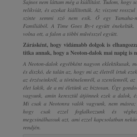
Sajnos nem láttam még a kiállítást. Tudom, hogy s
relikviát, és azokat kiállították. Az viszont rossz
szinte semmi szó nem esik. Ő egy Yamaha-n
Famíliából. A Time Goes By-t együtt énekeltük. 
volna ott, a falon a többi művésszel együtt.
Zárásként, hogy vidámabb dolgok is elhangozza
titka annak, hogy a Neoton-dalok mai napig is 
A Neoton-dalok egyébként nagyon eklektikusak, mer
és diszkó, de talán az, hogy mi az életről írtuk eze
az érzéseinkről, a történelemről, a szerelemről, az
élet lakik, de a mi életünk az biztosan. Úgy gond
vagyunk, amin keresztül átjönnek ezek a dalok, é
Mi csak a Neotonra valók vagyunk, nem másra;
hogy csak ezzel foglalkozzunk és véghez
megcsinálhassuk azt, ami ezzel kapcsolatban nekünk
rendjén.