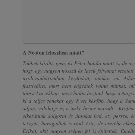
A Neoton feloszlása miatt?
Többek között, igen, és Péter halála miatt is, de az
hogy egy nagyon hosszú és lassú folyamat vezetett
nyolcvanháromban kezdődött, amikor mi Ád
fesztiválra, mert nem engedtek volna minket, mi
törést Laciékban, mert hiába hoztunk haza a Nagyd
ki a teljes zenekar egy évvel később, hogy a Yama
adjon, valahogy ez a tüske benne maradt. Közben 
elkezdtünk dolgozni és dalokat írni, ez, persze,
tetszett, haragudtak is ránk érte, de cserébe elke
Erikát, akit nagyon szépen fel is építettek. Emell