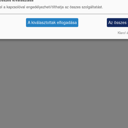
összes kiválasztása
el a kapcsolóval engedélyezheti/tilthatja az összes szolgáltatást.
A kiválasztottak elfogadása
Az összes
Klaro! 