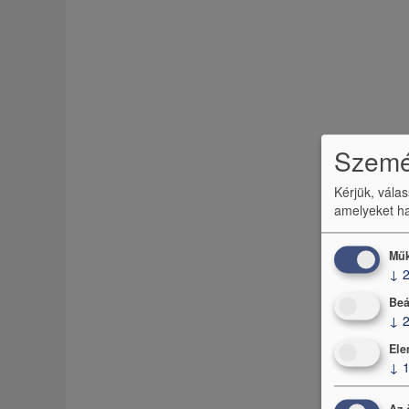
Személ
Kérjük, vála
amelyeket ha
Műk
↓
Beá
↓
Ele
↓