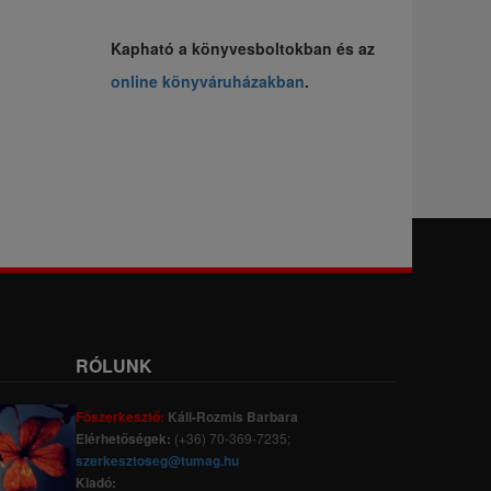
Kapható a könyvesboltokban és az
online könyváruházakban
.
RÓLUNK
Főszerkesztő:
Káli-Rozmis Barbara
Elérhetőségek:
(+36) 70-369-7235;
szerkesztoseg@tumag.hu
Kiadó: