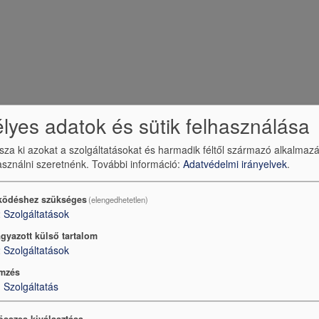
yes adatok és sütik felhasználása
ssza ki azokat a szolgáltatásokat és harmadik féltől származó alkalmaz
sználni szeretnénk.
További információ:
Adatvédelmi irányelvek
.
ödéshez szükséges
(elengedhetetlen)
2
Szolgáltatások
gyazott külső tartalom
2
Szolgáltatások
mzés
1
Szolgáltatás