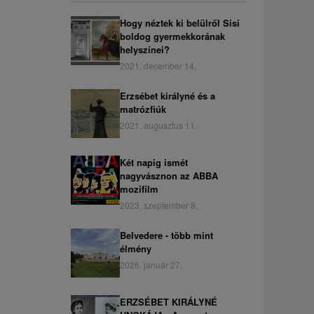
Hogy néztek ki belülről Sisi
boldog gyermekkorának
helyszínei?
2021. december 14.
Erzsébet királyné és a
matrózfiúk
2021. augusztus 11.
Két napig ismét
nagyvásznon az ABBA
mozifilm
2023. szeptember 8.
Belvedere - több mint
élmény
2026. január 27.
ERZSÉBET KIRÁLYNÉ