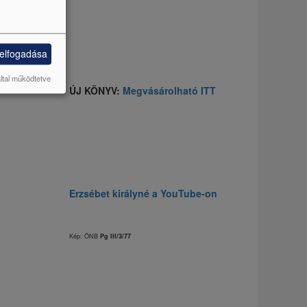
 elfogadása
által működtetve
ÚJ KÖNYV:
Megvásárolható ITT
Erzsébet királyné a YouTube-on
Kép: ÖNB
Pg III/3/77