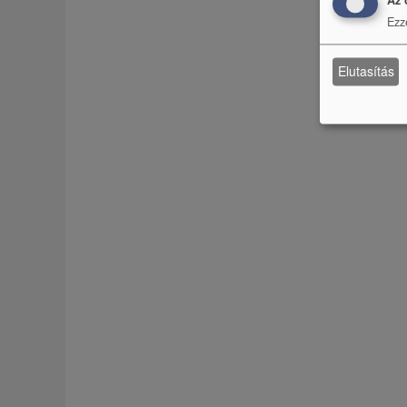
Az 
Ezz
Elutasítás