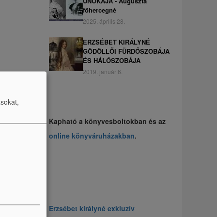
UNOKÁJA - Auguszta
főhercegné
2025. április 28.
ERZSÉBET KIRÁLYNÉ
GÖDÖLLŐI FÜRDŐSZOBÁJA
ÉS HÁLÓSZOBÁJA
2019. január 6.
ásokat,
Kapható a könyvesboltokban és az
online könyváruházakban
.
Erzsébet királyné exkluzív