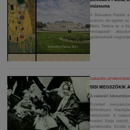
múzeuma
A Belvedere Palotát a 
számon, és egyben az 
Mária Terézia és a fia
felvilágosult abszo
gyűjteményét megnyitj
CSÁSZÁRI LÁTVÁNYOSSÁ
SISI MEGSZÖKIK 
A császári lakosztály
Erzsébet menyasszo
Schönbrunni Kastély
tartózkodott. A császá
imádott Sisije utazot
rezidenciába. Ezután 