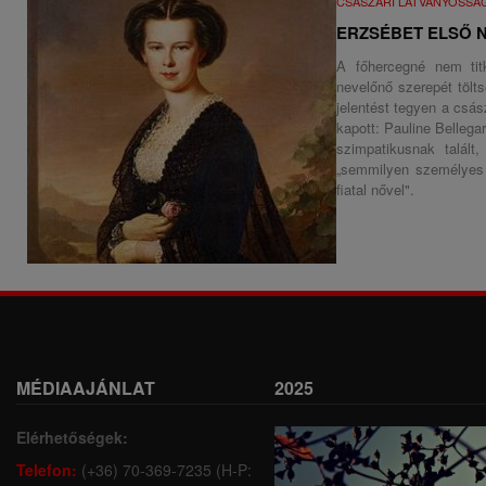
CSÁSZÁRI LÁTVÁNYOSSÁ
ERZSÉBET ELSŐ 
A főhercegné nem tit
nevelőnő szerepét tölts
jelentést tegyen a csás
kapott: Pauline Bellega
szimpatikusnak talált
„semmilyen személyes 
fiatal nővel".
MÉDIAAJÁNLAT
2025
Elérhetőségek:
Telefon:
(+36) 70-369-7235 (H-P: