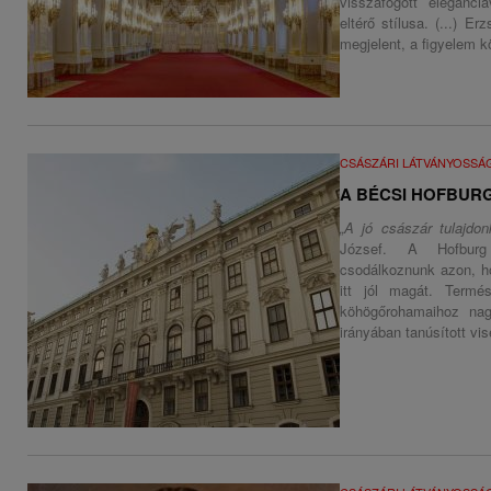
visszafogott eleganci
eltérő stílusa. (...) E
megjelent, a figyelem k
CSÁSZÁRI LÁTVÁNYOSSÁ
A BÉCSI HOFBUR
„A jó császár tulajdon
József. A Hofburg 
csodálkoznunk azon, h
itt jól magát. Termé
köhögőrohamaihoz nag
irányában tanúsított vis