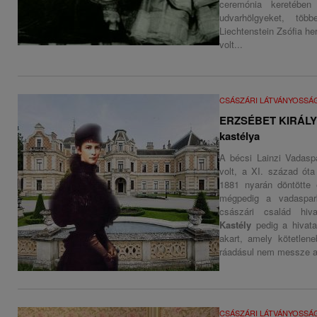
ceremónia keretébe
udvarhölgyeket, tö
Liechtenstein Zsófia h
volt...
CSÁSZÁRI LÁTVÁNYOSSÁ
ERZSÉBET KIRÁLY
kastélya
A bécsi Lainzi Vadasp
volt, a XI. század ót
1881 nyarán döntötte 
mégpedig a vadaspar
császári család hiva
Kastély
pedig a hivata
akart, amely kötetlen
ráadásul nem messze az 
CSÁSZÁRI LÁTVÁNYOSSÁ