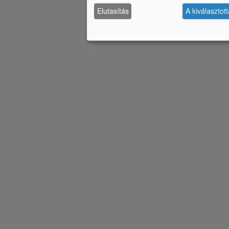
Elutasítás
A kiválasztot