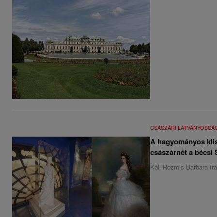
CSÁSZÁRI LÁTVÁNYOSSÁ
A hagyományos klis
császárnét a bécsi
Káli-Rozmis Barbara ír