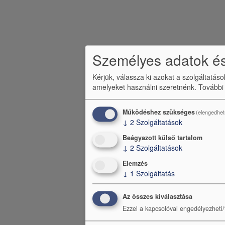
c
m
e
n
Személyes adatok és
ü
Kérjük, válassza ki azokat a szolgáltatás
amelyeket használni szeretnénk.
További
Működéshez szükséges
(elengedhet
↓
2
Szolgáltatások
Beágyazott külső tartalom
↓
2
Szolgáltatások
Elemzés
↓
1
Szolgáltatás
Az összes kiválasztása
Ezzel a kapcsolóval engedélyezheti/t