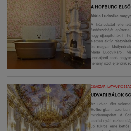
A HOFBURG ELS
Mária Ludovika magya
A köztudattal ellent
fürdőszobáját építtette
hogy újjáépítették II. 
életben aktív részvéte
és magyar királynénak
Mária Ludovikáról, M
unokájáról csak nagyo
néhány szót ejtenünk ró
CSÁSZÁRI LÁTVÁNYOSSÁ
UDVARI BÁLOK 
Az udvari élet valame
Hofburg
ban, azonban 
mindennapokat. A Sch
család nyári rezidenciáj
Jól tükrözi eme kettős