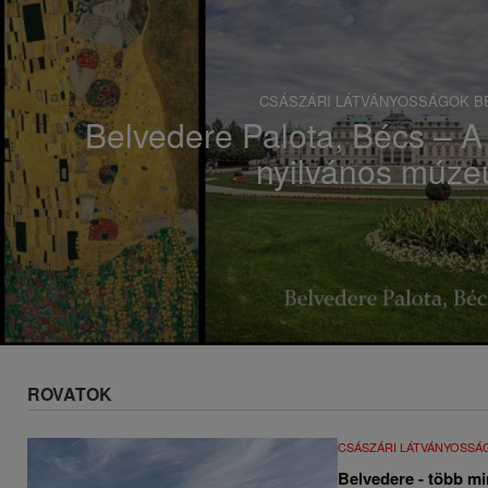
s
a
CSÁSZÁRI LÁTVÁNYOSSÁGOK B
Belvedere Palota, Bécs – A 
nyilvános múz
ROVATOK
CSÁSZÁRI LÁTVÁNYOSSÁ
Belvedere - több m