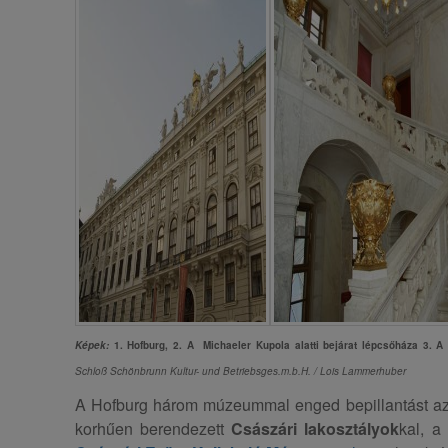
Képek:
1. Hofburg, 2. A Michaeler Kupola alatti bejárat lépcsőháza 3. 
Schloß Schönbrunn Kultur- und Betriebsges.m.b.H. / Lois Lammerhuber
A Hofburg három múzeummal enged bepillantást az
korhűen berendezett
Császári lakosztályok
kal, a