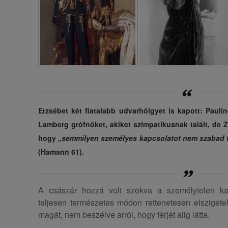
Erzsébet két fiatalabb udvarhölgyet is kapott: Pauli
Lamberg grófnőket, akiket szimpatikusnak talált, de Z
hogy
„semmilyen személyes kapcsolatot nem szabad tar
(Hamann 61).
A császár hozzá volt szokva a személytelen ka
teljesen természetes módon rettenetesen elsziget
magát, nem beszélve arról, hogy férjét alig látta.