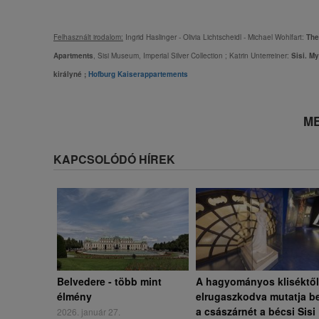
Felhasznált irodalom:
Ingrid Haslinger - Olivia Lichtscheidl - Michael Wohlfart:
The
Apartments
, Sisi Museum, Imperial Silver Collection ; Katrin Unterreiner:
Sisi. My
királyné ;
Hofburg Kaiserappartements
ME
KAPCSOLÓDÓ HÍREK
Belvedere - több mint
A hagyományos kliséktől
élmény
elrugaszkodva mutatja b
a császárnét a bécsi Sisi
2026. január 27.