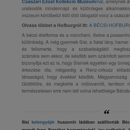
Császári Ezüst Kollekció Múzeum
mal
, amelynek á
uralkodók mindennapi és különleges alkalmakko
múzeum körülbelül 600 000 látogatót vonz a császá
Olvass többet a Hofburgról itt:
A BÉCSI HOFBUR
A bécsi életforma és a müncheni, illetve a possenhof
különbség. A még gyermek Sisi, a fiatal lány, hamar
és felismerte, hogy a szabadságától megfosz
számára sem ekkor, de később sem számított semmit
bizonyítja ezt az is, hogy Sisinek egyetlen egy ünne
érkezése óta, mégpedig a Renz-cirkusz előad
társaságot, hogy évekkel később, Magyarország k
Gödöllőre, és megkérte a műlovarnőt, tanítson n
természetesen erre nem lett volna lehetősége Bécsb
Sisi
kelengyéjét
huszonöt ládában szállították Bécs
maradt fenn Erzsébet hozományáról, így tudhatjuk,