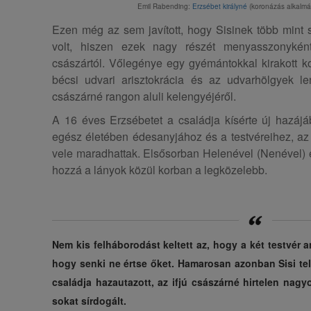
Emil Rabending:
Erzsébet királyné
(koronázás alkalmáb
Ezen még az sem javított, hogy Sisinek több mint s
volt, hiszen ezek nagy részét menyasszonyké
császártól. Vőlegénye egy gyémántokkal kirakott ko
bécsi udvari arisztokrácia és az udvarhölgyek l
császárné rangon aluli kelengyéjéről.
A 16 éves Erzsébetet a családja kísérte új hazájáb
egész életében édesanyjához és a testvéreihez, az
vele maradhattak. Elsősorban Helenével (Nenével) ér
hozzá a lányok közül korban a legközelebb.
Nem kis felháborodást keltett az, hogy a két testvér 
hogy senki ne értse őket. Hamarosan azonban Sisi te
családja hazautazott, az ifjú császárné hirtelen na
sokat sírdogált.