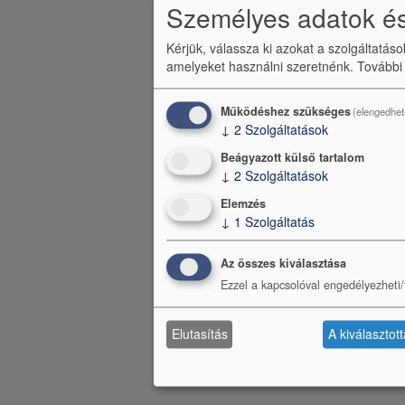
Személyes adatok és
Kérjük, válassza ki azokat a szolgáltatás
amelyeket használni szeretnénk.
További
Működéshez szükséges
(elengedhet
↓
2
Szolgáltatások
Beágyazott külső tartalom
↓
2
Szolgáltatások
Elemzés
↓
1
Szolgáltatás
Az összes kiválasztása
Ezzel a kapcsolóval engedélyezheti/t
Elutasítás
A kiválasztot