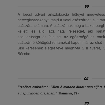
A bécsi udvari arisztokrácia hölgyei megvetéss
hercegkisasszonyt, majd a fiatal császárnét, akit ran
császára számára. A császárnak még a Laxenburgi m
kellett, és alig látta fiatal feleségét, aki bána
szomorúsága és félelmei az egészségének romlá
császárné köhögési rohamokat kapott már az első n
Sisi kérésének eleget téve meghívta Sisi fivérét, 
Bécsbe.
Erzsébet császárné:
“Mert ő minden áldott nap eljött,
a nap minden órájában.”
(Hamann, 79)