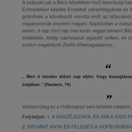
A császári pár a Bécs közelében levő laxenburgi kas
Évtizedekkel később Erzsébet udvarhölgyének és b
grófnőnek a következőt mondta erről az időszakró
magányosnak éreztem magam. Napközben a császár
velem, ő nap mint nap már korán reggel bement Bécsb
estebédre. Addig naphosszat egyedül voltam, és má
amikor megérkezik Zsófia főhercegasszony...
.. Mert ő minden áldott nap eljött, hogy kiszagláss
órájában.” (Hamann, 79)
Valószínűleg ez a Hofburgban sem lehetett másként.
Folytatjuk:
1.
A NÁSZÉJSZAKA, ÉS AMI A SISSI 
2.
SISI MINT ANYA ÉS FELESÉG A HOFBURGBA