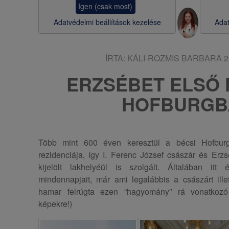
Igen (csak most)
s
Adatvédelmi beállítások kezelése
Adat
a
ÍRTA:
KÁLI-ROZMIS BARBARA
2
ERZSÉBET ELSŐ 
HOFBURGB
Több mint 600 éven keresztül a bécsi Hofburg
rezidenciája, így I. Ferenc József császár és Erz
kijelölt lakhelyéül is szolgált. Általában itt 
mindennapjait, már ami legalábbis a császárt illet
hamar felrúgta ezen “hagyomány” rá vonatkozó r
képekre!)