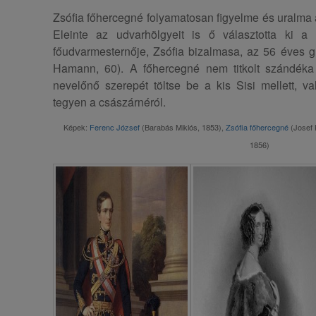
Zsófia főhercegné folyamatosan figyelme és uralma ala
Eleinte az udvarhölgyeit is ő választotta ki a
főudvarmesternője, Zsófia bizalmasa, az 56 éves gr
Hamann, 60). A főhercegné nem titkolt szándéka 
nevelőnő szerepét töltse be a kis Sisi mellett, va
tegyen a császárnéról.
Képek:
Ferenc József
(Barabás Miklós, 1853),
Zsófia főhercegné
(Josef 
1856)