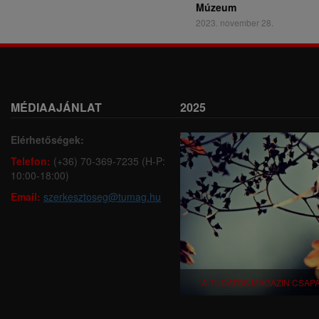
Múzeum
2023. november 28.
MÉDIAAJÁNLAT
2025
Elérhetőségek:
Telefon:
(+36) 70-369-7235 (H-P:
10:00-18:00)
Email:
szerkesztoseg@tumag.hu
A TUDATOS MAGAZIN CSAP