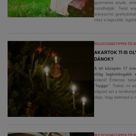
gyermekes anyák, akik
mondhatják: Teréz an
aranyszínű gyertyánka
vész a legszebb, legdr
BOLDOGSÁGTIPPEK ÉS S
AKARTOK TI IS O
DÁNOK?
A tél közepén 17 órá
világ legboldogabb 
kiderül! Érdemes tanu
“hygge”
. Tudod, mi a
végzed ezt a tevékenys
ideje, hogy beiktasd a 
BOLDOGSÁGTIPPEK ÉS S