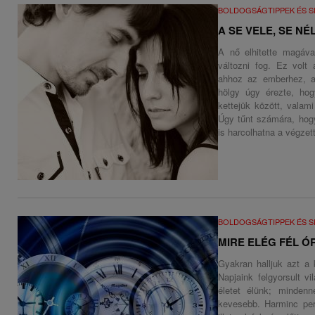
BOLDOGSÁGTIPPEK ÉS S
A SE VELE, SE N
A nő elhitette magáva
változni fog. Ez volt
ahhoz az emberhez, a
hölgy úgy érezte, hog
kettejük között, valam
Úgy tűnt számára, hog
is harcolhatna a végzet
BOLDOGSÁGTIPPEK ÉS S
MIRE ELÉG FÉL Ó
Gyakran halljuk azt a 
Napjaink felgyorsult vi
életet élünk; minde
kevesebb. Harminc perc