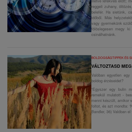
illetve lefekvés előtt;
reggeli zuhany, öltözé
belefér. Ha sietünk, c
időből. Más helyzetek
vagy gyermekünk szülői
fölöslegesen megy ki
csinálhatnánk.
BOLDOGSÁGTIPPEK ÉS S
VÁLTOZTASD MEG
Valóban egyetlen egy 
boldog érzéseidet?
“Egyszer egy bulin m
remekül mulatott - bes
menni készült, amikor va
foltot, és azt mondta: 
Bandler, 36) Valóban el