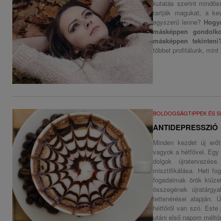
kutatás szerint mindös
tartják magukat, a ke
egyszerű lenne?
Hogya
másképpen gondolkod
másképpen tekinteni
többet profitálunk, mint
BOLDOGSÁGTIPPEK ÉS S
ANTIDEPRESSZIÓ
Minden kezdet új erőt
vagyok a hétfővel. Egy 
dolgok újratervezés
misztifikálása. Heti f
fogadalmak örök kiűze
összegének újratárgya
tettenérései alapján.
hétfőről van szó. Este
utáni első napom méltós