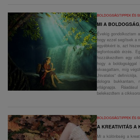
BOLDOGSÁGTIPPEK ÉS S
MI A BOLDOGSÁG,
Évekig gondolkoztam az
hogy ezzel segítsek a 
egyébként is, azt hisze
legfontosabb érzés. Eg
hozzákezdtem egy cikk
hogy a boldogsággal k
olvasgattam, míg végül
„hivatalos” definíciój
dologra bukkantam, 
világnapja. Ráadás
belekezdtem a cikksoro
BOLDOGSÁGTIPPEK ÉS S
A KREATIVITÁS A
Mi a különbség a krea