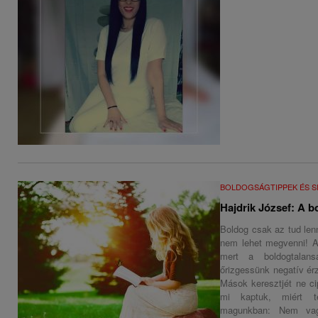
BOLDOGSÁGTIPPEK ÉS S
Hajdrik József: A 
Boldog csak az tud len
nem lehet megvenni! A
mert a boldogtalan
őrizgessünk negatív érz
Mások keresztjét ne ci
mi kaptuk, miért t
magunkban: Nem vag