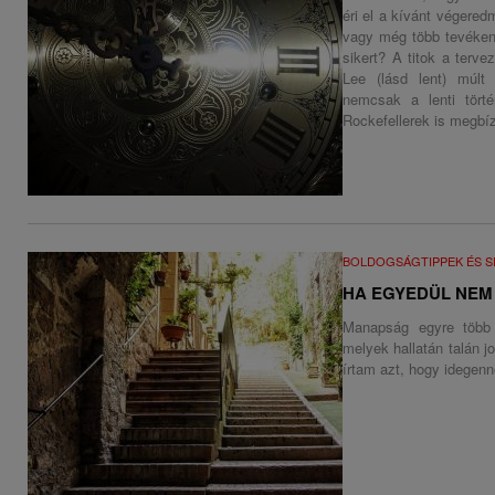
éri el a kívánt végered
vagy még több tevékeny
sikert? A titok a terve
Lee (lásd lent) múlt
nemcsak a lenti tört
Rockefellerek is megbíz
BOLDOGSÁGTIPPEK ÉS S
HA EGYEDÜL NEM
Manapság egyre több 
melyek hallatán talán j
írtam azt, hogy idegen