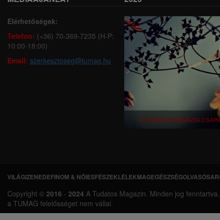
Elérhetőségek:
Telefon:
(+36) 70-369-7235 (H-P:
10:00-18:00)
Email:
szerkesztoseg@tumag.hu
A TUDATOS MAGAZIN CSAP
VILÁGI
ZENEDE
FINOM & NŐIES
FÉSZEK
LÉLEKMAG
EGÉSZSÉG
OLVASÓSAR
L
Copyright ©
2016
-
2024
A Tudatos Magazin. Minden jog fenntartva. A 
á
a TUMAG felelősséget nem vállal.