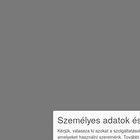
b
l
é
c
m
e
n
ü
Személyes adatok és
Kérjük, válassza ki azokat a szolgáltatás
amelyeket használni szeretnénk.
További