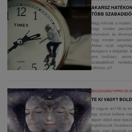
AKARSZ HATÉKON
TÖBB SZABADIDŐT 
Nagy kihívás a modern, 
hogy minden percünk
információ- és élmény
hogy minden percedet 
Abban nyújt segítsé
elvégezni a dolgaidat,
arra fordítasz, ami
szabadidővel rendel
tölthetsz el?
BOLDOGSÁGTIPPEK ÉS S
TE KI VAGY? BOL
Ki vagyok én? Mi az é
egy szóval kellene me
éppen előző este beszé
foglalkozunk hivatássz
azért, mert élvezünk c