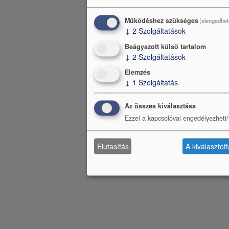
Működéshez szükséges
(elengedhet
↓
2
Szolgáltatások
Beágyazott külső tartalom
↓
2
Szolgáltatások
Elemzés
↓
1
Szolgáltatás
Az összes kiválasztása
Ezzel a kapcsolóval engedélyezheti/t
Elutasítás
A kiválasztot