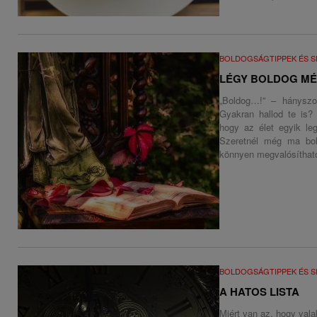
BOLDOGSÁGTIPPEK ÉS S
LÉGY BOLDOG MÉ
„Boldog…!” – hányszo
Gyakran hallod te is?
hogy az élet egyik le
Szeretnél még ma bol
könnyen megvalósítható 
BOLDOGSÁGTIPPEK ÉS S
A HATOS LISTA
Miért van az, hogy vala