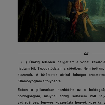
„(…) Órákig félébren hallgattam a vonat zakatolás
riadtam föl. Tapogatództam a sötétben. Nem tudtam,
kiszáradt. A fűtőtestek afrikai hőséget árasztot
Kitámolyogtam a folyosóra.
Ebben a pillanatban kezdődött az a boldogsá
boldogságom, melynél eddig sohasem volt tel
vadregényes, fenyves koszorúzta hegyek közé kanya