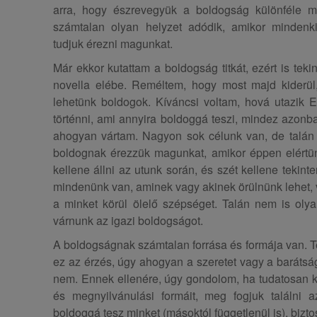
arra, hogy észrevegyük a boldogság különféle me
számtalan olyan helyzet adódik, amikor mindenki
tudjuk érezni magunkat.
Már ekkor kutattam a boldogság titkát, ezért is tek
novella elébe. Reméltem, hogy most majd kiderül
lehetünk boldogok. Kíváncsi voltam, hová utazik Es
történni, ami annyira boldoggá teszi, mindez azonb
ahogyan vártam. Nagyon sok célunk van, de talán 
boldognak érezzük magunkat, amikor éppen elértü
kellene állni az utunk során, és szét kellene tekin
mindenünk van, aminek vagy akinek örülnünk lehet,
a minket körül ölelő szépséget. Talán nem is olya
várnunk az igazi boldogságot.
A boldogságnak számtalan forrása és formája van. 
ez az érzés, úgy ahogyan a szeretet vagy a baráts
nem. Ennek ellenére, úgy gondolom, ha tudatosan k
és megnyilvánulási formáit, meg fogjuk találni a
boldoggá tesz minket (másoktól függetlenül is), biztos