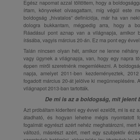
Egész napomat azzal töltöttem, hogy a boldogságga
írtam, könyveket olvasgattam, míg végül este me
boldogság „hivatalos” definíciója, már ha van nek
dologra bukkantam, mégpedig arra, hogy a bo
Ráadásul pont aznap van a világnapja, amikor 
írásába, vagyis március 20-án. Ez ma pont egy évvel e
Talán nincsen olyan hét, amikor ne lenne néhány
vagy ügynek a világnapja, van, hogy egy napra töb
éppen miről szeretnénk megemlékezni. A boldogs
napja, amelyet 2011-ben kezdeményeztek, 201
fogadott március 20-át jelölve ki megünneplésére.
világnapot 2013-ban tartották.
De mi is az a boldogság, mit jelent
Azt próbáltam kideríteni egy évvel ezelőtt, mi is ez
átadható, és hogyan lehetne mégis nyomtatott 
fogalmát egyrészt azért nehéz meghatározni, mert 
változó, másrészt azért, mert egy szubjektív érzé
szeretnénk határolni, akkor talán így írhatnánk le: 