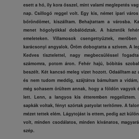
esett a hó, ily kora ősszel, mint valami meglepetés vag
nap. Csillogó reggel volt. Egy kis, német ipari váro
bőröndömet, kiszálltam. Behajtattam a városba. 
menet hógolyókkal dobálództak. A háztetők fehé
emeleteken. Villamosok csengettyűztek, merőbe
karácsonyi angyalok. Öröm dobogtatta a szívem. A le
Kedves tisztelettel, nagy megbecsüléssel fogadta
számomra, potom áron. Fehér hajú, bóbitás szoba
beszélt. Két kancsó meleg vizet hozott. Odaálltam az a
és nem tudom meddig, szájtátva bámultam a vidám, 
még sohasem örültem annak, hogy a földön vagyok és 
lett. Lenn, a langyos kis étteremben reggeliztem.
sapkák voltak, fényt szórtak patyolat terítőmre. A falon
mézet tettek elém. Lágytojást is ettem, pedig azt kü
volt, minden csodálatos, minden kívánatos, magyaráz
szép.