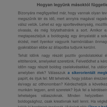
Hogyan legyünk másoktól függet
Bizonyára megfigyelted már, hogy vannak olyan t
megszűnik tér és idő, mert annyira magával ragad
válsz velük. Lehet ez egy sporttevékenység, mozifil
olvasás, és még folytathatnánk a sort. Amikor e
megtapasztaljuk a boldogság egy árnyalatát a sok
érzést, mert ilyenkor vagyunk harmóniában önmag
gyakrabban ebbe az állapotba tudjunk kerülni.
Tehát időnk nagy részét pozitív gondolatokkal é
eltöltenünk, amelyeket szeretünk. Felvetődhet a kér
időm nagy részét boldog cselekvésekkel, ha utál
amelyben élek? Válasszuk
a sikerorientált megk
papírt, és írjuk fel: Mit tehetnék, hogy jobban ér
és/vagy az otthonomban? Kérdezhetjük a következő
munkám legyen, amit szeretek? Írjuk fel a kérdései
lehetséges válaszoknak. Minden helyzetben 
boldogsághoz, csak kreatívnak kell lenni. Ha vég
kéjük ki barátaink tanácsát. (Ajánlott cikk:
Úton a bo