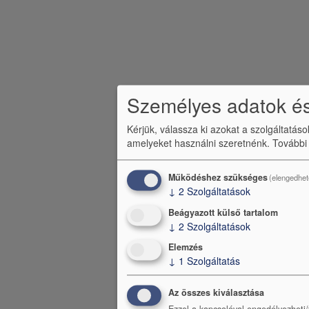
Személyes adatok és
Kérjük, válassza ki azokat a szolgáltatás
amelyeket használni szeretnénk.
További
Működéshez szükséges
(elengedhet
↓
2
Szolgáltatások
Beágyazott külső tartalom
↓
2
Szolgáltatások
Elemzés
↓
1
Szolgáltatás
Az összes kiválasztása