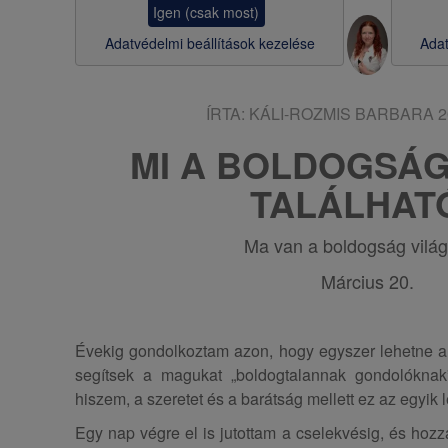
Igen (csak most)
s
Adatvédelmi beállítások kezelése
Adat
a
ÍRTA:
KÁLI-ROZMIS BARBARA
2
MI A BOLDOGSÁG
TALÁLHAT
Ma van a boldogság vilá
Március 20.
Évekig gondolkoztam azon, hogy egyszer lehetne a 
segítsek a magukat „boldogtalannak gondolóknak”
hiszem, a szeretet és a barátság mellett ez az egyik 
Egy nap végre el is jutottam a cselekvésig, és hoz