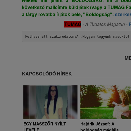
Nektek mit jelent a BOLDOGSÁG, mi a boldog
következő mailcímre küldjétek (vagy a TUMAG F
a tárgy rovatba írjátok bele, "Boldogság":
szerke
TUMAG
- A Tudatos Magazin -
Felhasznált szakirodalom:A „Hogyan legyünk másoktól
ME
KAPCSOLÓDÓ HÍREK
EGY MASSZŐR NYÍLT
Hajdrik József: A
LEVELE
boldogság mágiája