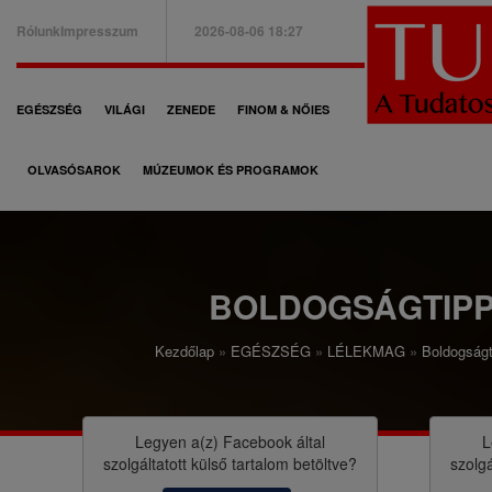
Ugrás
Rólunk
Impresszum
2026-08-06 18:27
a
B
tartalomra
a
F
EGÉSZSÉG
VILÁGI
ZENEDE
FINOM & NŐIES
l
ő
f
OLVASÓSAROK
MÚZEUMOK ÉS PROGRAMOK
n
e
a
l
v
s
i
BOLDOGSÁGTIPP
ő
g
m
Kezdőlap
EGÉSZSÉG
LÉLEKMAG
Boldogságt
á
M
e
c
o
n
i
r
Legyen a(z)
Facebook
által
L
ü
szolgáltatott külső tartalom betöltve?
szolgá
ó
z