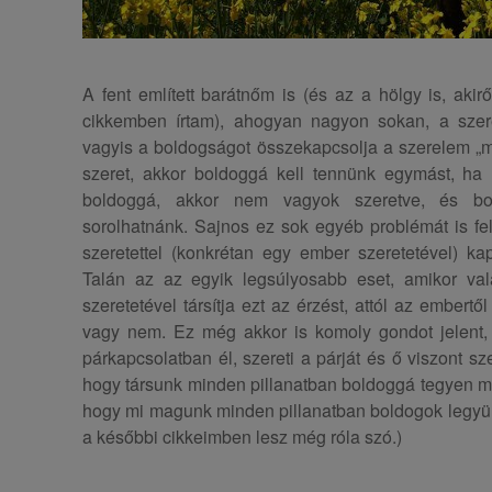
A fent említett barátnőm is (és az a hölgy is, akir
cikkemben írtam), ahogyan nagyon sokan, a szere
vagyis a boldogságot összekapcsolja a szerelem „m
szeret, akkor boldoggá kell tennünk egymást, ha
boldoggá, akkor nem vagyok szeretve, és bo
sorolhatnánk. Sajnos ez sok egyéb problémát is felv
szeretettel (konkrétan egy ember szeretetével) ka
Talán az az egyik legsúlyosabb eset, amikor va
szeretetével társítja ezt az érzést, attól az embert
vagy nem. Ez még akkor is komoly gondot jelent, h
párkapcsolatban él, szereti a párját és ő viszont sz
hogy társunk minden pillanatban boldoggá tegyen min
hogy mi magunk minden pillanatban boldogok legyünk
a későbbi cikkeimben lesz még róla szó.)