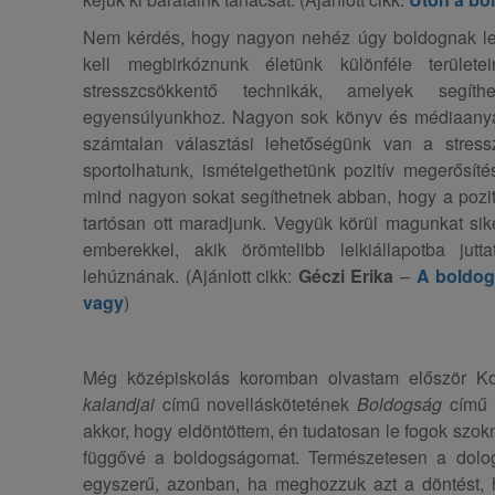
Nem kérdés, hogy nagyon nehéz úgy boldognak l
kell megbirkóznunk életünk különféle terüle
stresszcsökkentő technikák, amelyek segíth
egyensúlyunkhoz. Nagyon sok könyv és médiaanya
számtalan választási lehetőségünk van a stressz
sportolhatunk, ismételgethetünk pozitív megerősít
mind nagyon sokat segíthetnek abban, hogy a pozitív
tartósan ott maradjunk. Vegyük körül magunkat sik
emberekkel, akik örömtelibb lelkiállapotba jutt
lehúznának. (Ajánlott cikk:
Géczi Erika
–
A boldog,
vagy
)
Még középiskolás koromban olvastam először K
kalandjai
című novelláskötetének
Boldogság
című í
akkor, hogy eldöntöttem, én tudatosan le fogok szok
függővé a boldogságomat. Természetesen a dolog 
egyszerű, azonban, ha meghozzuk azt a döntést, 