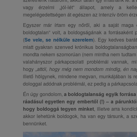
vagy érzelmi „jól-lét” állapot, amely a kell
megelégedettségen át egészen az intenzív öröm érzé
Egyszer már írtam egy nőről, aki a saját maga e
boldogtalan” volt, a boldogságának a forrásaként 
(
Se vele, se nélküle szerelem
). Egy kedves bará
miatt gyakran szenved krónikus boldogtalanságban
mondta nekem szomorúan (nem mintha nem tudtam v
valahányszor párkapcsolati problémái vannak, mi
hogy
„attól, hogy még nem mondom mindig, én nag
illető hölgynek, mindene megvan, munkájában is re
dologgal adódnak problémái, ez pedig a párkapcsola
Én úgy gondolom,
a boldogtalanság egyik forrása
ráadásul egyetlen egy embertől (!) – a párunktól
hogy boldoggá tegyen minket
, illetve arra kond
akkor lehetünk boldogok, ha van egy társunk, a sz
bennünket.