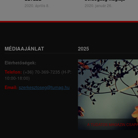
2020. április 8.
2020. január 26.
MÉDIAAJÁNLAT
2025
Elérhetőségek:
Telefon:
(+36) 70-369-7235 (H-P:
10:00-18:00)
Email:
szerkesztoseg@tumag.hu
A TUDATOS MAGAZIN CSAP