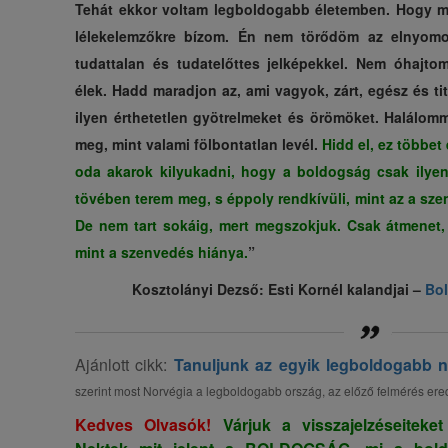
Tehát ekkor voltam legboldogabb életemben. Hogy mi
lélekelemzőkre bízom. Én nem törődöm az elnyomot
tudattalan és tudatelőttes jelképekkel. Nem óhajt
élek. Hadd maradjon az, ami vagyok, zárt, egész és t
ilyen érthetetlen gyötrelmeket és örömöket. Halálom
meg, mint valami fölbontatlan levél.
Hidd el, ez többe
oda akarok kilyukadni, hogy a boldogság csak ilyen
tövében terem meg, s éppoly rendkívüli, mint az a szen
De nem tart sokáig, mert megszokjuk. Csak átmenet, 
mint a szenvedés hiánya.
”
Kosztolányi Dezső: Esti Kornél kalandjai –
Bo
Ajánlott cikk:
Tanuljunk az egyik legboldogabb n
szerint most Norvégia a legboldogabb ország, az előző felmérés er
Kedves Olvasók!
Várjuk a visszajelzéseiteke