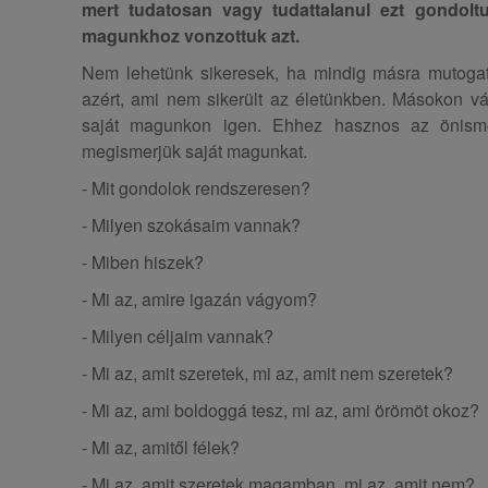
mert tudatosan vagy tudattalanul ezt gondoltu
magunkhoz vonzottuk azt.
Nem lehetünk sikeresek, ha mindig másra mutogat
azért, ami nem sikerült az életünkben. Másokon vá
saját magunkon igen. Ehhez hasznos az önismer
megismerjük saját magunkat.
- Mit gondolok rendszeresen?
- Milyen szokásaim vannak?
- Miben hiszek?
- Mi az, amire igazán vágyom?
- Milyen céljaim vannak?
- Mi az, amit szeretek, mi az, amit nem szeretek?
- Mi az, ami boldoggá tesz, mi az, ami örömöt okoz?
- Mi az, amitől félek?
- Mi az, amit szeretek magamban, mi az, amit nem?