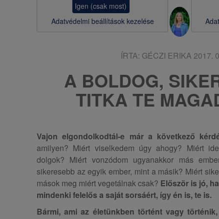
Igen (csak most)
s
Adatvédelmi beállítások kezelése
Adat
a
ÍRTA:
GÉCZI ERIKA
2017. 0
A BOLDOG, SIKE
TITKA TE MAGA
Vajon elgondolkodtál-e már a következő kérd
amilyen? Miért viselkedem úgy ahogy? Miért id
dolgok? Miért vonzódom ugyanakkor más ember
sikeresebb az egyik ember, mint a másik? Miért si
mások meg miért vegetálnak csak?
Először is jó, h
mindenki felelős a saját sorsáért, így én is, te is.
Bármi, ami az életünkben történt vagy történik, 