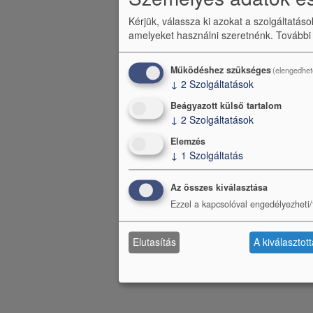
Kérjük, válassza ki azokat a szolgáltatás
amelyeket használni szeretnénk.
További
Működéshez szükséges
(elengedhet
↓
2
Szolgáltatások
Beágyazott külső tartalom
↓
2
Szolgáltatások
Elemzés
↓
1
Szolgáltatás
Az összes kiválasztása
Ezzel a kapcsolóval engedélyezheti/t
Elutasítás
A kiválasztot