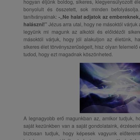
hogyan éljünk boldog, sikeres, kiegyensúlyozott é
bonyolult és összetett, sok minden befolyásolj
tanítványainak:
-„Ne halat adjatok az embereknek
halászni!”
Jézus arra utal, hogy ne másoktól várjuk
legyünk mi magunk az alkotói és előidézői sikere
másoktól várjuk, hogy jól alakuljon az életünk, 
sikeres élet törvényszerűségeit, hisz olyan felemelő 
tudod, hogy ezt magadnak köszönheted.
A legnagyobb erő magunkban az, amikor tudjuk, hog
saját kezünkben van a saját gondolataink, érzéseink
biztosan tudjuk, hogy képesek vagyunk előterem