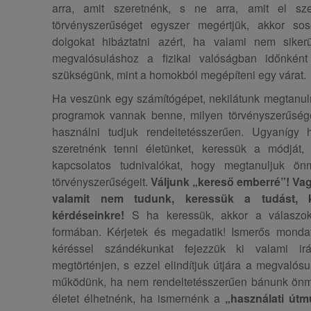
arra, amit szeretnénk, s ne arra, amit el sz
törvényszerűséget egyszer megértjük, akkor sos
dolgokat hibáztatni azért, ha valami nem sike
megvalósuláshoz a fizikai valóságban időnként
szükségünk, mint a homokból megépíteni egy várat.
Ha veszünk egy számítógépet, nekilátunk megtanuln
programok vannak benne, milyen törvényszerűsége
használni tudjuk rendeltetésszerűen. Ugyanígy
szeretnénk tenni életünket, keressük a módját
kapcsolatos tudnivalókat, hogy megtanuljuk ö
törvényszerűségeit.
Váljunk „kereső emberré”! Vag
valamit nem tudunk, keressük a tudást, 
kérdéseinkre!
S ha keressük, akkor a válaszok
formában. Kérjetek és megadatik! Ismerős mond
kéréssel szándékunkat fejezzük ki valami ir
megtörténjen, s ezzel elindítjuk útjára a megvalósu
működünk, ha nem rendeltetésszerűen bánunk önm
életet élhetnénk, ha ismernénk a
„használati út