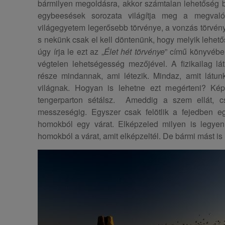
bármilyen megoldásra, akkor számtalan lehetőség buk
egybeesések sorozata világítja meg a megval
világegyetem legerősebb törvénye, a vonzás törvénye
s nekünk csak el kell döntenünk, hogy melyik lehe
úgy írja le ezt az „
Élet hét törvénye
” című könyvébe
végtelen lehetségesség mezőjével. A fizikailag lá
része mindannak, ami létezik. Mindaz, amit látunk
világnak. Hogyan is lehetne ezt megérteni? Ké
tengerparton sétálsz. Ameddig a szem ellát, c
messzeségig. Egyszer csak felötlik a fejedben e
homokból egy várat. Elképzeled milyen is legyen
homokból a várat, amit elképzeltél. De bármi mást is