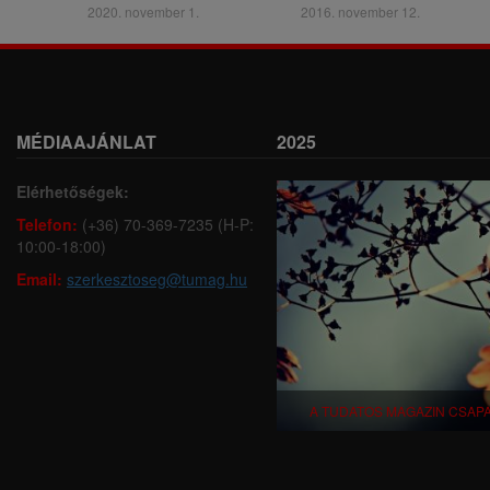
2020. november 1.
2016. november 12.
MÉDIAAJÁNLAT
2025
Elérhetőségek:
Telefon:
(+36) 70-369-7235 (H-P:
10:00-18:00)
Email:
szerkesztoseg@tumag.hu
A TUDATOS MAGAZIN CSAP