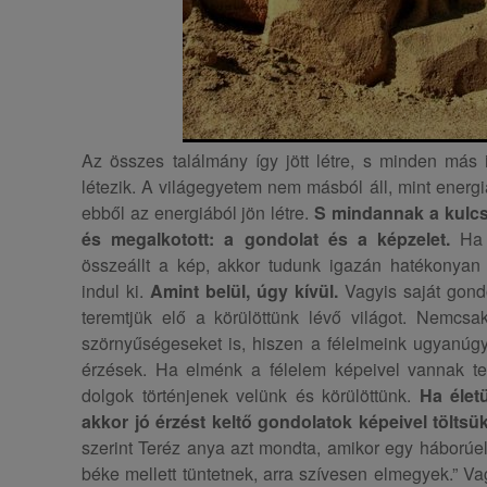
Az összes találmány így jött létre, s minden más 
létezik. A világegyetem nem másból áll, mint energ
ebből az energiából jön létre.
S mindannak a kulcsa
és megalkotott: a gondolat és a képzelet.
Ha 
összeállt a kép, akkor tudunk igazán hatékonyan
indul ki.
Amint belül, úgy kívül.
Vagyis saját gondo
teremtjük elő a körülöttünk lévő világot. Nemcs
szörnyűségeseket is, hiszen a félelmeink ugyanúgy
érzések. Ha elménk a félelem képeivel vannak te
dolgok történjenek velünk és körülöttünk.
Ha élet
akkor jó érzést keltő gondolatok képeivel töltsü
szerint Teréz anya azt mondta, amikor egy háborúell
béke mellett tüntetnek, arra szívesen elmegyek.” Va