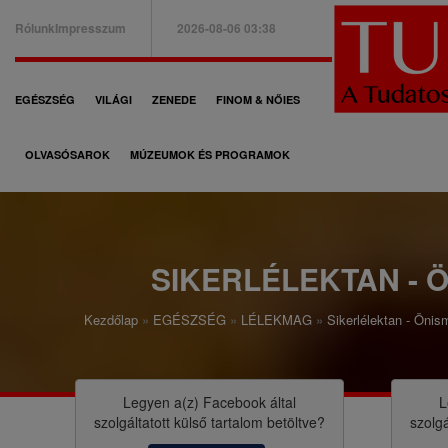
Ugrás
Rólunk
Impresszum
2026-08-06 03:38
a
B
tartalomra
a
F
EGÉSZSÉG
VILÁGI
ZENEDE
FINOM & NŐIES
l
ő
f
OLVASÓSAROK
MÚZEUMOK ÉS PROGRAMOK
n
e
a
l
v
s
i
SIKERLÉLEKTAN - Ö
ő
g
m
Kezdőlap
EGÉSZSÉG
LÉLEKMAG
Sikerlélektan - Önis
á
M
e
c
o
n
i
r
Legyen a(z)
Facebook
által
L
ü
szolgáltatott külső tartalom betöltve?
szolgá
ó
z