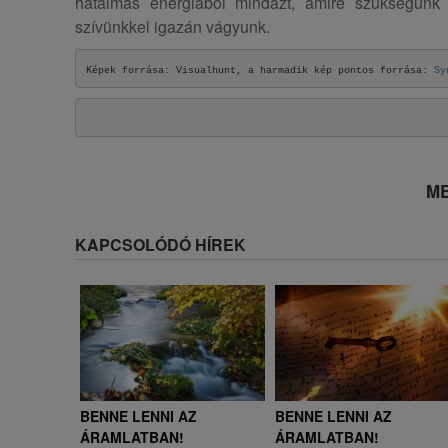
hatalmas energiából mindazt, amire szükségünk 
szívünkkel igazán vágyunk.
Képek forrása: Visualhunt, a harmadik kép pontos forrása: 
Sy
ME
KAPCSOLÓDÓ HÍREK
BENNE LENNI AZ
BENNE LENNI AZ
ÁRAMLATBAN!
ÁRAMLATBAN!