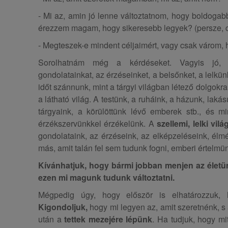
- Mi az, amin jó lenne változtatnom, hogy boldoga
érezzem magam, hogy sikeresebb legyek? (persze,
- Megteszek-e mindent céljaimért, vagy csak várom, 
Sorolhatnám még a kérdéseket. Vagyis jó,
gondolatainkat, az érzéseinket, a belsőnket, a lelk
időt szánnunk, mint a tárgyi világban létező dolgokr
a látható világ. A testünk, a ruháink, a házunk, laká
tárgyaink, a körülöttünk lévő emberek stb., és mi
érzékszervünkkel érzékelünk. A
szellemi, lelki vilá
gondolataink, az érzéseink, az elképzeléseink, él
más, amit talán fel sem tudunk fogni, emberi értelmü
Kívánhatjuk, hogy bármi jobban menjen az életü
ezen mi magunk tudunk változtatni.
Mégpedig úgy, hogy először is elhatározzuk, h
Kigondoljuk,
hogy mi legyen az, amit szeretnénk, s
után a
tettek mezejére lépünk
. Ha tudjuk, hogy mi