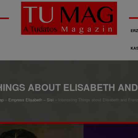
M
ERZ
á
KAS
s
o
d
l
HINGS ABOUT ELISABETH AN
a
ap
Empress Elisabeth – Sisi
Interesting Things about Elisabeth and Fran
g
o
s
n