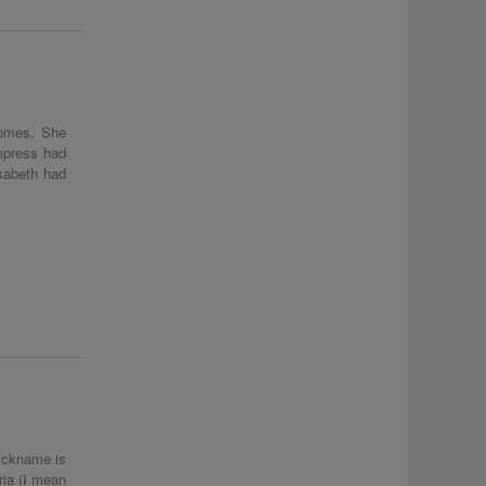
homes. She
mpress had
isabeth had
nickname is
tria (I mean