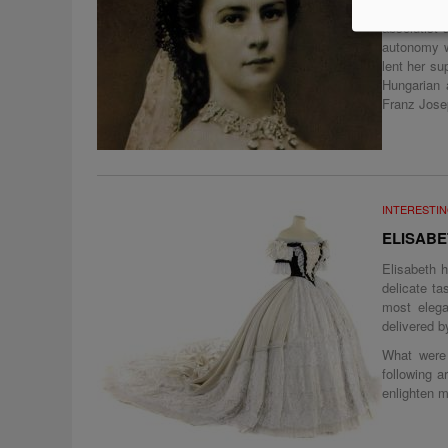
the corona
absolutist 
autonomy w
lent her su
Hungarian a
Franz Jose
INTERESTIN
ELISABET
Elisabeth 
delicate ta
most elega
delivered b
What were
following a
enlighten m