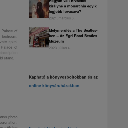
Hogyan vált Erzsébet
királyné a monarchia egyik
legjobb lovasává?
2021. március 6.
ő
Mélymerülés a The Beatles-
l Palace of
ben – Az Egri Road Beatles
r bedroom.
Múzeum
vate spiral
 Palace of
2023. július 4.
description
ld stand.
Kapható a könyvesboltokban és az
online könyváruházakban
.
ation photo
oronation.
cy with her