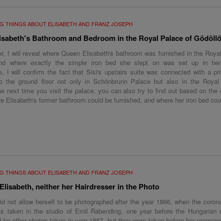
G THINGS ABOUT ELISABETH AND FRANZ JOSEPH
isabeth's Bathroom and Bedroom in the Royal Palace of Gödöll
er, I will reveal where Queen Elisabeth's bathroom was furnished in the Roya
and where exactly the simple iron bed she slept on was set up in he
, I will confirm the fact that Sisi's upstairs suite was connected with a pri
to the ground floor not only in Schönbrunn Palace but also in the Royal
e next time you visit the palace, you can also try to find out based on the 
e Elisabeth's former bathroom could be furnished, and where her iron bed cou
G THINGS ABOUT ELISABETH AND FRANZ JOSEPH
 Elisabeth, neither her Hairdresser in the Photo
id not allow herself to be photographed after the year 1866, when the coron
s taken in the studio of Emil Rabending, one year before the Hungarian c
 be other photos taken in year 1867, but they were taken before her pregnan