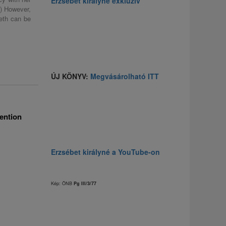
Erzsébet királyné exkluzív
 ) However,
eth can be
ÚJ KÖNYV:
Megvásárolható ITT
tention
Erzsébet királyné a YouTube-on
Kép: ÖNB
Pg III/3/77