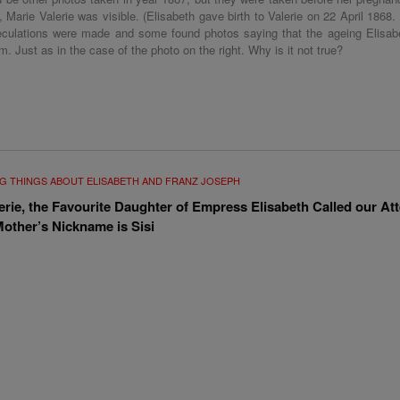
d, Marie Valerie was visible. (Elisabeth gave birth to Valerie on 22 April 1868.
eculations were made and some found photos saying that the ageing Elisab
m. Just as in the case of the photo on the right. Why is it not true?
G THINGS ABOUT ELISABETH AND FRANZ JOSEPH
erie, the Favourite Daughter of Empress Elisabeth Called our At
Mother’s Nickname is Sisi