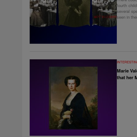
fourth chil
several sp
seen in the
INTERESTIN
Marie Val
that her 