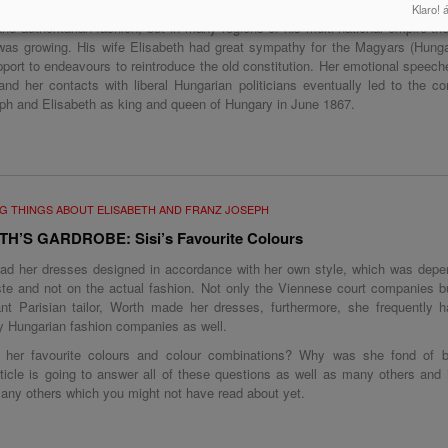
tion of Franz Joseph and Elisabeth in Budapest. The young emperor ruled
Klaro! 
and authoritarian fashion, but in many regions of his multi-national empire the
as growing. His wife Elisabeth had great sympathy for the Magyars (Hunga
pport to endeavours to reintroduce the old constitution. Her emotional speech
nd her contacts with liberal Hungarian politicians eventually led to the co
ph and Elisabeth as king and queen of Hungary in June 1867.
G THINGS ABOUT ELISABETH AND FRANZ JOSEPH
H’S GARDROBE: Sisi’s Favourite Colours
had her dresses designed in accordance with her own style, which was depe
ste and not on the actual fashion. Not only the Viennese court companies b
nt Parisian tailor, Worth made her dresses, furthermore, she frequently h
y Hungarian fashion companies as well.
 her favourite colours and colour combinations? Why was she fond of 
rticle is going to answer all of these questions as well as many others and 
any others which you might not have read about yet.