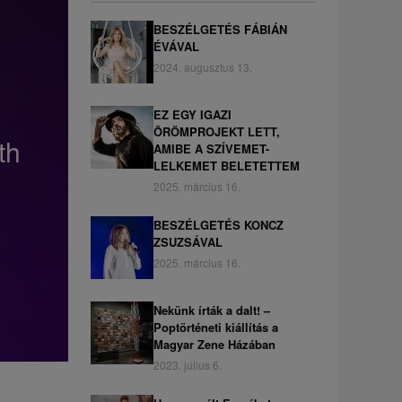
BESZÉLGETÉS FÁBIÁN
ÉVÁVAL
2024. augusztus 13.
EZ EGY IGAZI
ÖRÖMPROJEKT LETT,
th
AMIBE A SZÍVEMET-
LELKEMET BELETETTEM
2025. március 16.
BESZÉLGETÉS KONCZ
ZSUZSÁVAL
2025. március 16.
Nekünk írták a dalt! –
Poptörténeti kiállítás a
Magyar Zene Házában
2023. július 6.