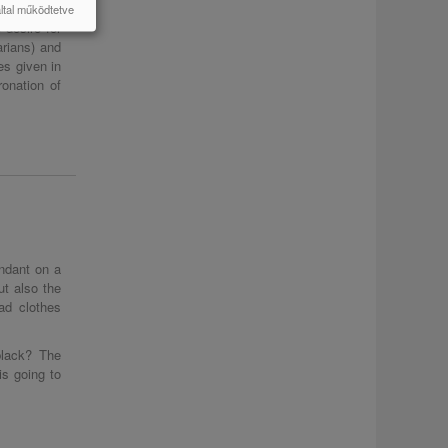
 in a neo-
által működtetve
 desire for
rians) and
es given in
ronation of
ndant on a
ut also the
ad clothes
black? The
is going to