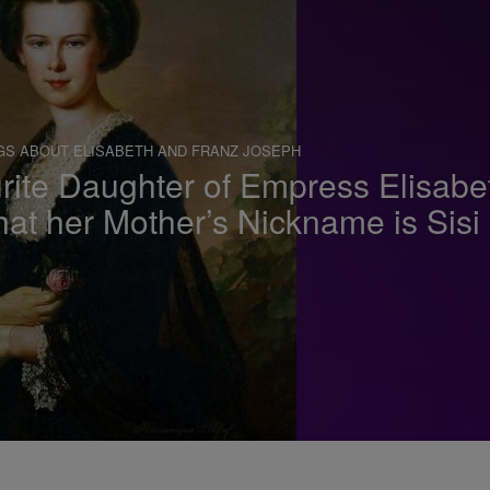
a
v
i
g
GS ABOUT ELISABETH AND FRANZ JOSEPH
á
urite Daughter of Empress Elisabe
c
that her Mother’s Nickname is Sisi
i
ó