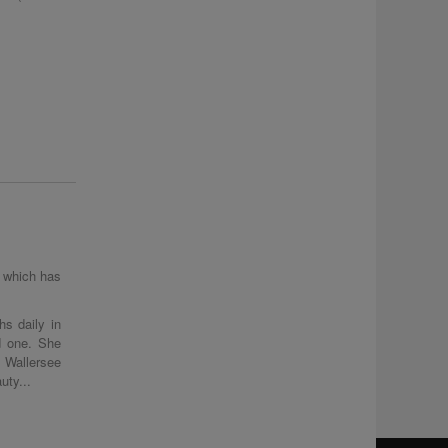
, which has
s daily in
d one. She
s Wallersee
uty...