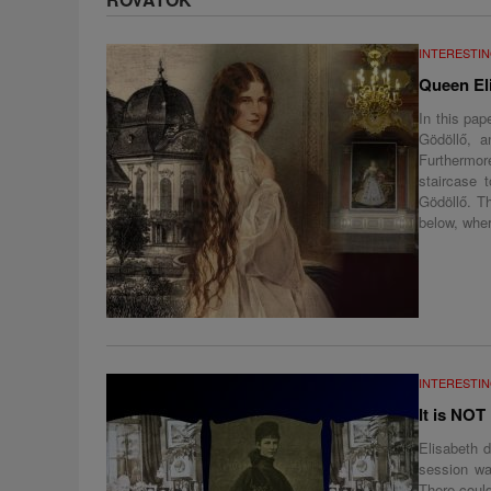
INTERESTIN
Queen El
In this pap
Gödöllő, 
Furthermore
staircase 
Gödöllő. Th
below, wher
INTERESTIN
It is NOT
Elisabeth d
session wa
There could