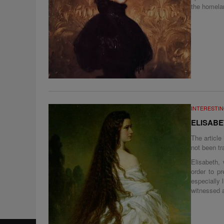
the homelan
INTERESTIN
ELISABE
The article
not been tr
Elisabeth,
order to p
especially 
witnessed a