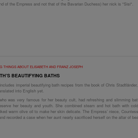
d of the Empress and not that of the Bavarian Duchess) her nick is "Sisi".
G THINGS ABOUT ELISABETH AND FRANZ JOSEPH
TH’S BEAUTIFYING BATHS
 includes imperial beautifying bath recipes from the book of Chris Stadtländer
anslated into English yet.
 who was very famous for her beauty cult, had refreshing and slimming bath
reserve her beauty and youth. She combined steam and hot bath with col
liked warm olive oil to make her skin delicate. The Empress’ niece, Countes
nd recorded a case when her aunt nearly sacrificed herself on the altar of bea