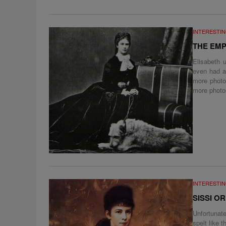
INTERESTIN
THE EM
Elisabeth 
even had a
more photos
more photos
INTERESTIN
SISSI OR
Unfortunate
spelt like t