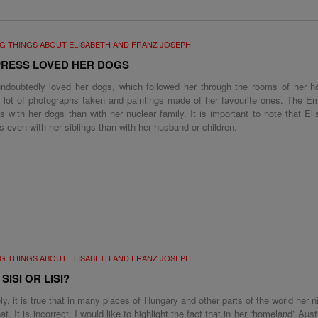
G THINGS ABOUT ELISABETH AND FRANZ JOSEPH
PRESS LOVED HER DOGS
undoubtedly loved her dogs, which followed her through the rooms of her 
 lot of photographs taken and paintings made of her favourite ones. The E
 with her dogs than with her nuclear family. It is important to note that El
 even with her siblings than with her husband or children.
G THINGS ABOUT ELISABETH AND FRANZ JOSEPH
 SISI OR LISI?
ly, it is true that in many places of Hungary and other parts of the world her 
hat. It is incorrect. I would like to highlight the fact that in her “homeland” Aus