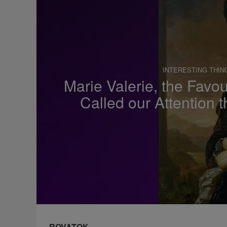
z
s
a
INTERESTING THIN
Marie Valerie, the Favo
Called our Attention 
ROVATOK