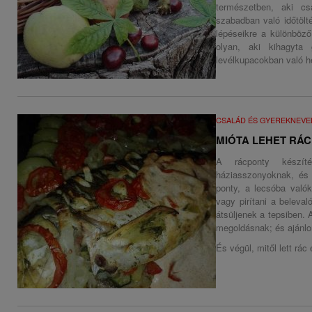
természetben, aki cs
szabadban való időtölt
lépéseikre a különböző
olyan, aki kihagyta 
levélkupacokban való
CSALÁD ÉS GYEREKNEVE
MIÓTA LEHET RÁC
A rácponty készít
háziasszonyoknak, és t
ponty, a lecsóba való
vagy pirítani a beleva
átsüljenek a tepsiben. 
megoldásnak; és ajánlom
És végül, mitől lett rác