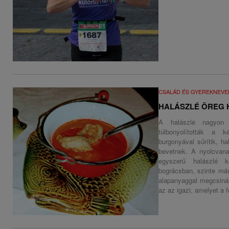
CSALÁD ÉS GYEREKNEVE
HALÁSZLÉ ÖREG 
A halászlé nagyon
túlbonyolították a k
burgonyával sűrítik, h
bevetnek. A nyolcvana
egyszerű halászlé 
bográcsban, szinte más
alapanyaggal megcsiná
az az igazi, amelyet a f