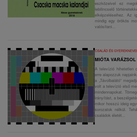
eszközeivel ez megol
lebilincselő történetekk
elképzeléseihez. Az i
mindig egy örökös mot
valósítani...
CSALÁD ÉS GYEREKNEVE
MIÓTA VARÁZSOL
A televízió hihetetlen 
erre alapozzuk napjain
a „Távolbalátó” megadj
volt a televízió első m
mindennapokat. Tömege
irányítást, a beszélget
mikor hosszú ideig egy
sorozatok nélkül. Tehá
családok életét...