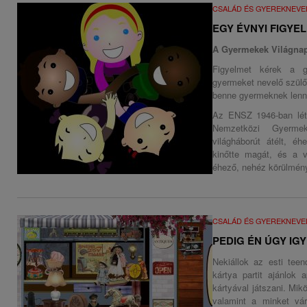
CSALÁD ÉS GYEREKNEVE
EGY ÉVNYI FIGYE
A Gyermekek Világnap
Figyelmet kérek a g
gyermeket nevelő szülőn
benne gyermeknek lenni.
Az ENSZ 1946-ban lét
Nemzetközi Gyermek
világháborút átélt, é
kinőtte magát, és a v
éhező, nehéz körülmény
CSALÁD ÉS GYEREKNEVE
PEDIG ÉN ÚGY IG
Nekiállok az esti tee
kártya partit ajánlok
kártyával játszani. Mi
valamint a minket vá