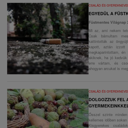
CSALÁD ÉS GYEREKNEVE
EGYEDÜL A FÜST
Füstmentes Világnap 
Mi az, ami nekem tets
Csak bámultam messz
kattintották az öngyú
kapott, aztán izzott
megkaparintottam, én 
akiknek, ha jó kedvük v
erre vártam, és cso
ahogyan arcukat is megv
CSALÁD ÉS GYEREKNEVE
DOLGOZZUK FEL A
GYERMEKEINKKEL
Ősszel szinte minde
kellemes időben sokan s
Kisgyerekes családo