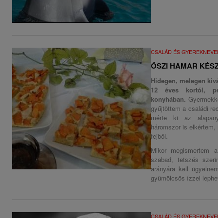
CSALÁD ÉS GYEREKNEVE
ŐSZI HAMAR KÉS
Hidegen, melegen kivá
12 éves kortól, p
konyhában.
Gyermekko
gyűjtöttem a családi re
mérte ki az alapany
háromszor is elkértem
fejből.
Mikor megismertem a 
szabad, tetszés szer
arányára kell ügyelne
gyümölcsös ízzel lephe
CSALÁD ÉS GYEREKNEVE