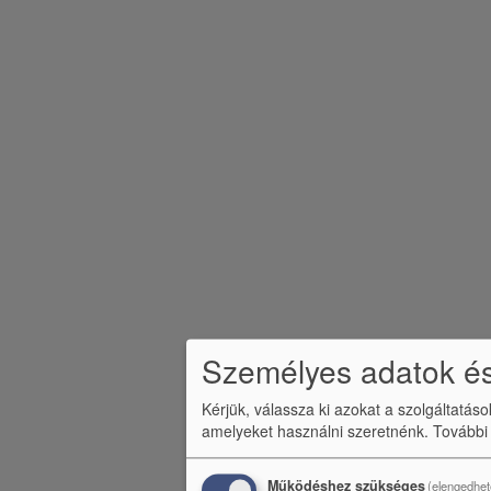
Személyes adatok és
Kérjük, válassza ki azokat a szolgáltatás
amelyeket használni szeretnénk.
További
Működéshez szükséges
(elengedhet