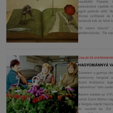
kezdődött. Fiatalok, 
paravánokat cipeltek k
egyik paraván előtt. 
díszes szőttesek és k
tartalmát kék és fehér k
"Itt valami készül!"
gördeszkázást. "De vaj
CSALÁD ÉS GYEREKNEVE
HAGYOMÁNNYÁ V
Szeretem a gyertya fé
karácsonyi hangulat 
Szent Andráshoz leg
"adventinus" latin erede
Advent eredete az V-VI
tartott Szent Márton na
a Gergely-naptár haszná
én vezetett be. Ezt