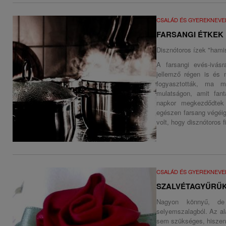
CSALÁD ÉS GYEREKNEVE
FARSANGI ÉTKEK
Disznótoros ízek "hamis
A farsangi evés-ivás
jellemző régen is és 
fogyasztották, ma m
mulatságon, amit fan
napkor megkezdődtek
egészen farsang végéig 
volt, hogy disznótoros 
CSALÁD ÉS GYEREKNEVE
SZALVÉTAGYŰRŰK
Nagyon könnyű, de 
selyemszalagból. Az al
sem szükséges, hiszen a