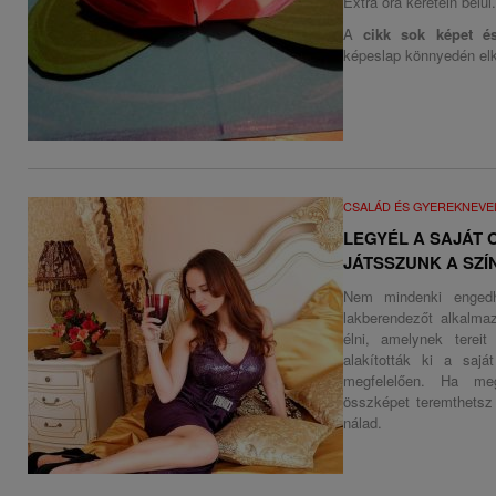
Extra óra keretein belü
A
cikk sok képet és
képeslap könnyedén elk
CSALÁD ÉS GYEREKNEVE
LEGYÉL A SAJÁT
JÁTSSZUNK A SZÍ
Nem mindenki engedh
lakberendezőt alkalma
élni, amelynek terei
alakították ki a sajá
megfelelően. Ha me
összképet teremthetsz
nálad.