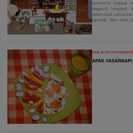
számomra cseppet se
idegesítő hangokat.
félbemaradt kártyacsat
bámulják. Nem nézik, b
CSALÁD ÉS GYEREKNEVE
APÁK VASÁRNAPI