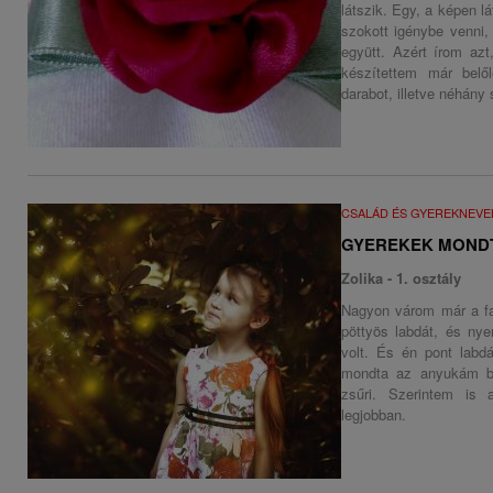
látszik. Egy, a képen l
szokott igénybe venni,
együtt. Azért írom azt
készítettem már belő
darabot, illetve néhány
CSALÁD ÉS GYEREKNEVE
GYEREKEK MOND
Zolika - 1. osztály
Nagyon várom már a fa
pöttyös labdát, és ny
volt. És én pont lab
mondta az anyukám bi
zsűri. Szerintem is
legjobban.