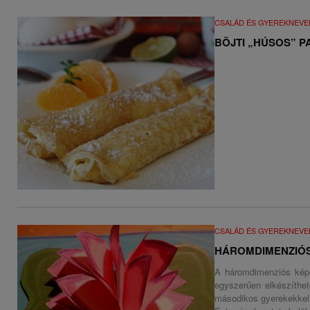
CSALÁD ÉS GYEREKNEVE
BÖJTI „HÚSOS” P
CSALÁD ÉS GYEREKNEVE
HÁROMDIMENZIÓS
A háromdimenziós képe
egyszerűen elkészíthe
másodikos gyerekekkel 