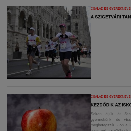
CSALÁD ÉS GYEREKNEVE
A SZIGETVÁRI TA
CSALÁD ÉS GYEREKNEVE
KEZDŐDIK AZ ISK
Sokan éljük át ős
gyermekünk, de viss
megbetegszik. Jön a l
egyszerű a szülőknek e