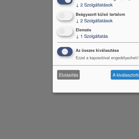
↓
2
Szolgáltatások
Beágyazott külső tartalom
↓
2
Szolgáltatások
Elemzés
↓
1
Szolgáltatás
Az összes kiválasztása
Ezzel a kapcsolóval engedélyezheti/t
Elutasítás
A kiválasztot