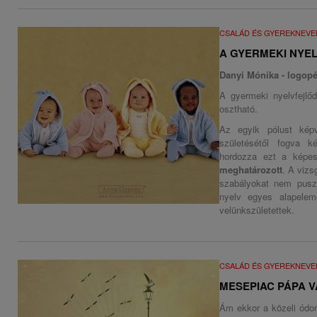
CSALÁD ÉS GYEREKNEVE
A GYERMEKI NYE
Danyi Mónika - logop
A gyermeki nyelvfejlő
osztható.
Az egyik pólust kép
születésétől fogva 
hordozza ezt a képes
meghatározott
. A vizs
szabályokat nem puszt
nyelv egyes alapele
velünkszületettek.
CSALÁD ÉS GYEREKNEVE
MESEPIAC PÁPA 
Ám ekkor a közeli ódon