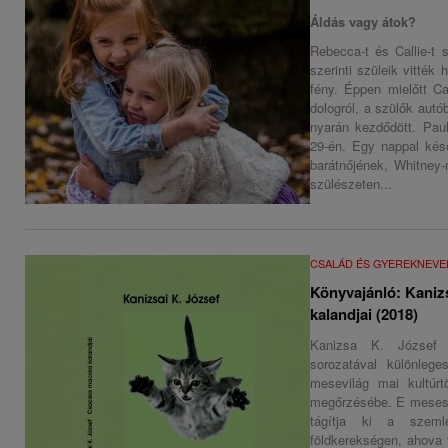
Áldás vagy átok?
Rebecca-t és Callie-t 
szerinti szüleik vitték
fény. Éppen mielőtt Ca
dologról, a szülők autó
nyarán kezdődött. Paul
29-én. Egy nappal ké
barátnőjének, Whitney
szülészeten...
CSALÁD ÉS GYEREKNEVE
Könyvajánló: Kaniz
kalandjai (2018)
Kanizsa K. József
sorozatával különleges
mesevilág mai kultúr
megőrzésébe. E meseso
tágítja ki a szemlé
földkerekségen, ahova 