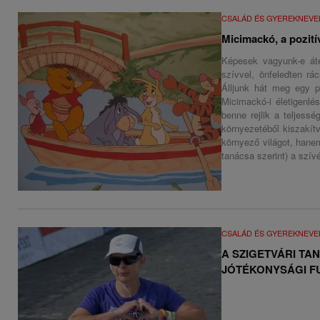
CSALÁD ÉS GYEREKNEVE
Micimackó, a pozití
Képesek vagyunk-e áté
szívvel, önfeledten rá
Álljunk hát meg egy p
Micimackó-i életigenlé
benne rejlik a teljes
környezetéből kiszakít
környező világot, hane
tanácsa szerint) a szívé
CSALÁD ÉS GYEREKNEVE
A SZIGETVÁRI TA
JÓTÉKONYSÁGI FU