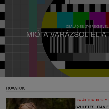
s
a
CSALÁD ÉS GYEREKNEVEL
CSALÁD ÉS GYEREKNEVEL
MIÓTA VARÁZSOL EL 
EGYEDÜL A FÜSTK
ROVATOK
CSALÁD ÉS GYEREKNEVE
SZÜLETÉS UTÁN 