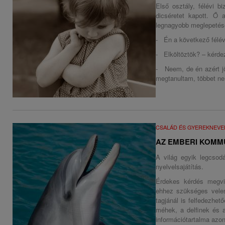
Első osztály, félévi b
dicséretet kapott. Ő a
legnagyobb meglepetés
- Én a következő félév
- Elköltöztök? – kérde
- Neem, de én azért jö
megtanultam, többet ne
CSALÁD ÉS GYEREKNEVE
AZ EMBERI KOMMU
A világ egyik legcsod
nyelvelsajátítás.
Érdekes kérdés megvi
ehhez szükséges veles
tagjánál is felfedezhe
méhek, a delfinek és 
információtartalma azo