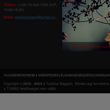
Telefon:
(+36) 70-369-7235 (H-P:
10:00-18:00)
Email:
szerkesztoseg@tumag.hu
A TUDATOS MAGAZIN CSAP
VILÁGI
ZENEDE
FINOM & NŐIES
FÉSZEK
LÉLEKMAG
EGÉSZSÉG
OLVASÓSAR
L
Copyright ©
2016
-
2024
A Tudatos Magazin. Minden jog fenntartva. A 
á
a TUMAG felelősséget nem vállal.
b
l