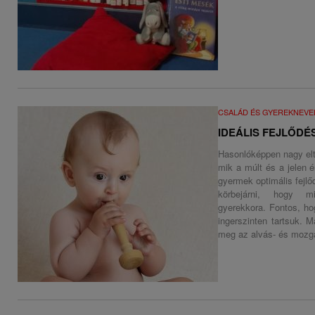
CSALÁD ÉS GYEREKNEVE
IDEÁLIS FEJLŐDÉ
Hasonlóképpen nagy el
mik a múlt és a jelen 
gyermek optimális fejl
körbejárni, hogy m
gyerekkora. Fontos, ho
ingerszinten tartsuk. M
meg az alvás- és mozgás