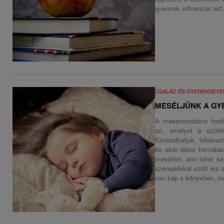
gyermek influenzás lett
CSALÁD ÉS GYEREKNEVE
MESÉLJÜNK A G
A mesemondásra fordít
az, amelyet a szület
Elmondhatjuk, felolva
és akár dalos formában
mesélést, ami lehet saj
szereplőkkel szőtt kis 
van kép a könyvben, mer