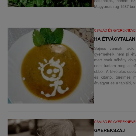
használják, hanem ez
Magyarország 1587-ben 
CSALÁD ÉS GYEREKNEVE
HA ÉTVÁGYTALAN
Sajnos vannak, akik
gyermekeik nem jó étv
mert csak néhány dolgo
nem tudtam meg a mög
ebből. A kivételes esete
és kitartó, türelmes 
étvágyat és a tápláló, 
CSALÁD ÉS GYEREKNEVE
GYEREKSZÁJ