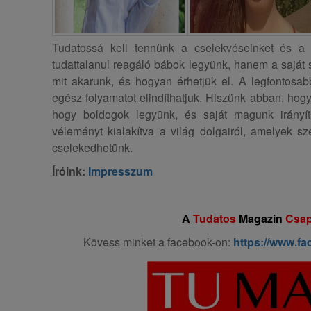
Tudatossá kell tennünk a cselekvéseinket és a
tudattalanul reagáló bábok legyünk, hanem a saját s
mit akarunk, és hogyan érhetjük el. A legfontosab
egész folyamatot elindíthatjuk. Hiszünk abban, hogy
hogy boldogok legyünk, és saját magunk irányít
véleményt kialakítva a világ dolgairól, amelyek sz
cselekedhetünk.
Íróink:
Impresszum
A
Tudatos
Magazin
Csap
Kövess minket a facebook-on:
https://www.f