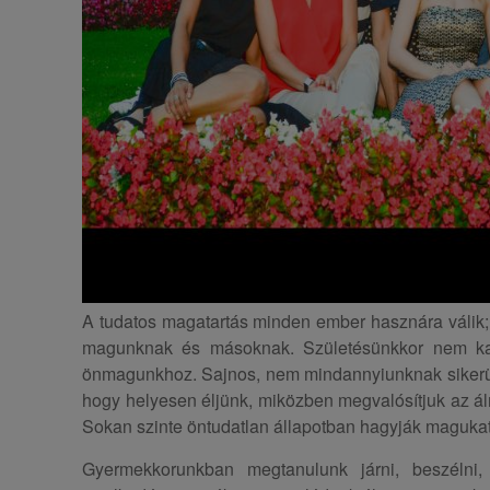
A tudatos magatartás minden ember hasznára válik; 
magunknak és másoknak. Születésünkkor nem kap
önmagunkhoz. Sajnos, nem mindannyiunknak sikerül
hogy helyesen éljünk, miközben megvalósítjuk az álm
Sokan szinte öntudatlan állapotban hagyják maguka
Gyermekkorunkban megtanulunk járni, beszélni, 