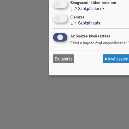
Beágyazott külső tartalom
↓
2
Szolgáltatások
Elemzés
↓
1
Szolgáltatás
Az összes kiválasztása
Ezzel a kapcsolóval engedélyezheti/t
Elutasítás
A kiválasztot