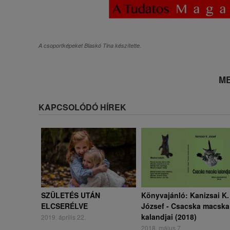
A csoportképeket Blaskó Tina készítette.
ME
KAPCSOLÓDÓ HÍREK
SZÜLETÉS UTÁN
Könyvajánló: Kanizsai K.
ELCSERÉLVE
József - Csacska macska
kalandjai (2018)
2019. április 22.
2018. május 7.