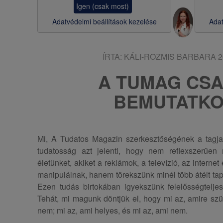
Igen (csak most)
s
Adatvédelmi beállítások kezelése
Adat
a
ÍRTA:
KÁLI-ROZMIS BARBARA
2
A TUMAG CSA
BEMUTATKO
Mi, A Tudatos Magazin szerkesztőségének a tagja
tudatosság azt jelenti, hogy nem reflexszerűe
életünket, akiket a reklámok, a televízió, az interne
manipulálnak, hanem törekszünk minél több átélt tap
Ezen tudás birtokában igyekszünk felelősségteljes
Tehát, mi magunk döntjük el, hogy mi az, amire sz
nem; mi az, ami helyes, és mi az, ami nem.