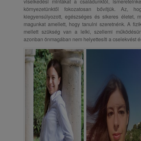
viselkedési mintákat a családunktól, ismereteink
környezetünktől fokozatosan bővítjük. Az, h
kiegyensúlyozott, egészséges és sikeres életet, m
magunkat amellett, hogy tanulni szeretnénk. A fizik
mellett szükség van a lelki, szellemi működésün
azonban önmagában nem helyettesíti a cselekvést és 