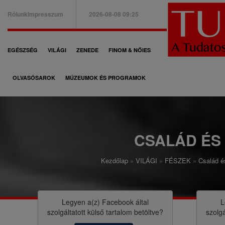
Ugrás
Rólunk
Impresszum
2026-08-08 09:25
a
B
tartalomra
a
F
EGÉSZSÉG
VILÁGI
ZENEDE
FINOM & NŐIES
l
ő
f
OLVASÓSAROK
MÚZEUMOK ÉS PROGRAMOK
n
e
a
l
v
s
i
CSALÁD ÉS
ő
g
m
Kezdőlap
VILÁGI
FÉSZEK
Család é
á
M
e
c
o
n
i
r
Legyen a(z)
Facebook
által
L
ü
szolgáltatott külső tartalom betöltve?
szolgá
ó
z