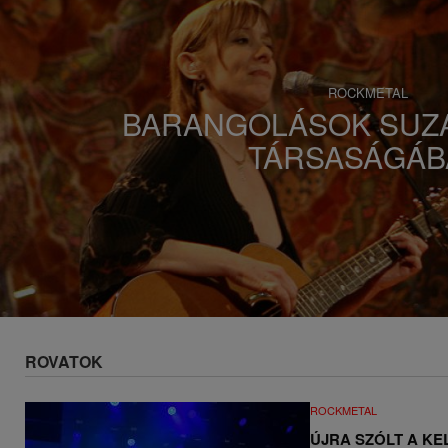
s
a
ROCKMETAL
BARANGOLÁSOK SUZ
TÁRSASÁGÁB
ROVATOK
ROCKMETAL
ÚJRA SZÓLT A KE