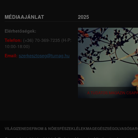
MÉDIAAJÁNLAT
2025
Elérhetőségek:
Telefon:
(+36) 70-369-7235 (H-P:
10:00-18:00)
Email:
szerkesztoseg@tumag.hu
A TUDATOS MAGAZIN CSAP
VILÁGI
ZENEDE
FINOM & NŐIES
FÉSZEK
LÉLEKMAG
EGÉSZSÉG
OLVASÓSAR
L