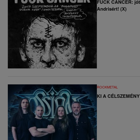
FUCK CANCER: jóté
Andrisért! (X)
ROCKMETAL
KI A CÉLSZEMÉN