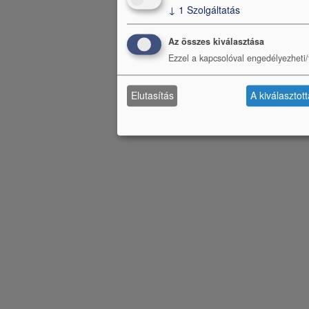
↓
1
Szolgáltatás
Az összes kiválasztása
Ezzel a kapcsolóval engedélyezheti/t
Elutasítás
A kiválasztot