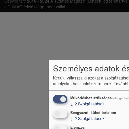
Copyright ©
2016
-
2024
A Tudatos Magazin. Minden jog fenntartva. A 
á
a TUMAG felelősséget nem vállal.
b
l
é
c
m
e
Személyes adatok és
n
Kérjük, válassza ki azokat a szolgáltatás
ü
amelyeket használni szeretnénk.
További
Működéshez szükséges
(elengedhet
↓
2
Szolgáltatások
Beágyazott külső tartalom
↓
2
Szolgáltatások
Elemzés