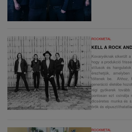
ROCKMETAL
KELL A ROCK AN
Kovaryéknak sikerült a 
hogy a produkció frisse
stílusok és hangulato
érezhetjük, amelyben
töltenek be. Ahhoz, 
generáció életébe hozot
régi gyökerek tovább
pontosan ezt csinálja 
dicséretes munka és sz
örök és elpusztíthatatla
ROCKMETAL