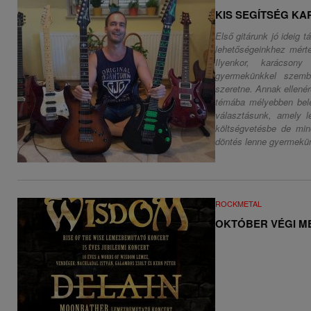
KIS SEGÍTSÉG K
Első gitárunk jó ideig 
lehetőségeinkhez mért
Ilyenkor, karácson
gyermekünkkel szemb
szeretne. Annak ellené
témába mélyebben bele
választásunk, amely l
költségvetésbe de mi
döntés lenne gyermekü
ROCKMETAL
OKTÓBER VÉGI M