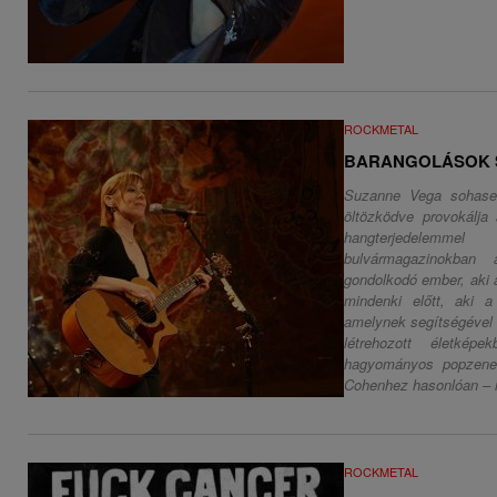
ROCKMETAL
BARANGOLÁSOK 
Suzanne Vega sohasem
öltözködve provokálja
hangterjedelemme
bulvármagazinokban
gondolkodó ember, aki 
mindenki előtt, aki a
amelynek segítségével
létrehozott életkép
hagyományos popzenei
Cohenhez hasonlóan – in
ROCKMETAL