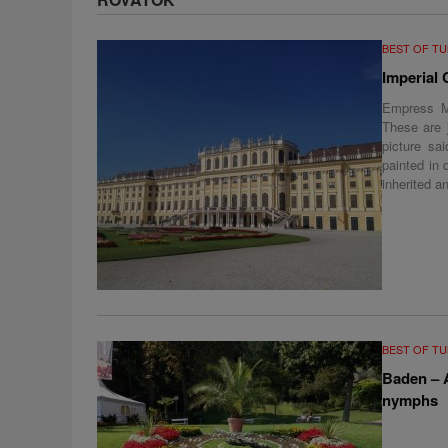
BEST OF T
Imperial 
Empress Ma
These are 
picture sa
painted in 
inherited a
BEST OF T
Baden – A
nymphs