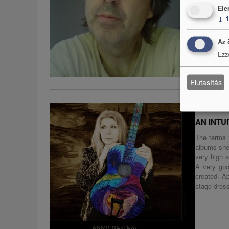
Ele
↓
Az 
Ezz
Elutasítás
BEST OF T
AN INTU
The terms ‘
albums she
very high a
A very good
created. A
stage dress