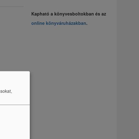
Kapható a könyvesboltokban és az
online könyváruházakban
.
ásokat,
TRES