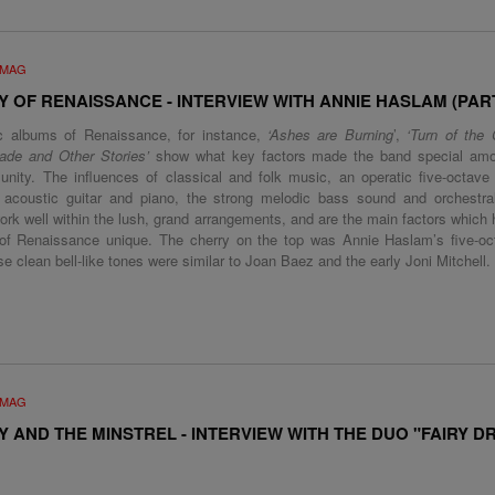
UMAG
Y OF RENAISSANCE - INTERVIEW WITH ANNIE HASLAM (PART
c albums of Renaissance, for instance,
‘Ashes are Burning
’,
‘Turn of the 
ade and Other Stories’
show what key factors made the band special amo
nity. The influences of classical and folk music, an operatic five-octave 
r acoustic guitar and piano, the strong melodic bass sound and orchestra
ork well within the lush, grand arrangements, and are the main factors whic
of Renaissance unique. The cherry on the top was Annie Haslam’s five-oc
e clean bell-like tones were similar to Joan Baez and the early Joni Mitchell.
UMAG
Y AND THE MINSTREL - INTERVIEW WITH THE DUO "FAIRY D