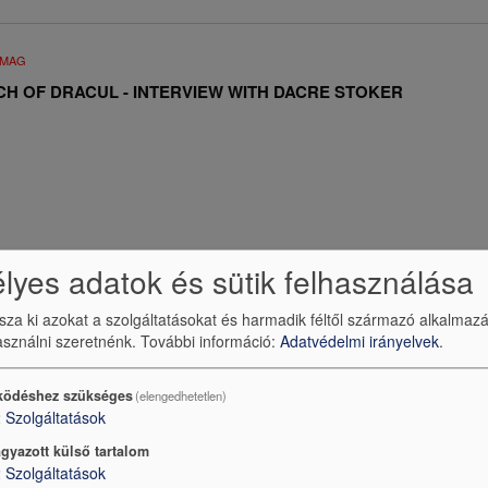
UMAG
CH OF DRACUL - INTERVIEW WITH DACRE STOKER
yes adatok és sütik felhasználása
ssza ki azokat a szolgáltatásokat és harmadik féltől származó alkalmaz
sználni szeretnénk.
További információ:
Adatvédelmi irányelvek
.
UMAG
ödéshez szükséges
(elengedhetetlen)
2
Szolgáltatások
 TO THE TOPAZ ISLANDS! - INTERVIEW WITH ANDREW LAI
gyazott külső tartalom
2
Szolgáltatások