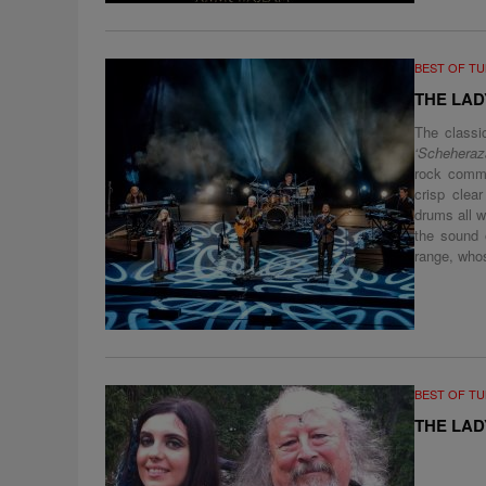
BEST OF T
THE LAD
The classi
‘Scheheraz
rock commu
crisp clea
drums all w
the sound 
range, whos
BEST OF T
THE LAD