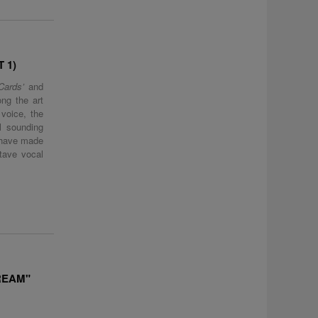
 1)
Cards’
and
ng the art
voice, the
l sounding
h have made
tave vocal
REAM"