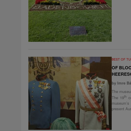
BEST OF T
OF BLOO
HEERES
by Imre Bá
The museum 
th
The 19
ce
museum’s 
present Aust