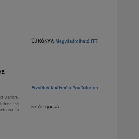
ÚJ KÖNYV:
Megvásárolható ITT
HE
Erzsébet királyné a YouTube-on
of warfare.
efined the
Kép: ÖNB
Pg III/3/77
ortance to