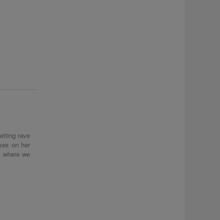
etting rave
uses on her
is where we