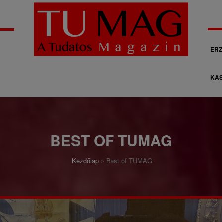
M
ERZ
á
KAS
s
o
d
l
BEST OF TUMAG
a
Kezdőlap
Best of TUMAG
g
o
s
n