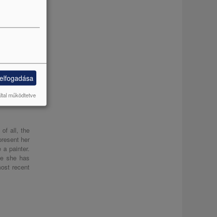
 elfogadása
által működtetve
of all, the
resent her
 a painter.
yle she has
most recent