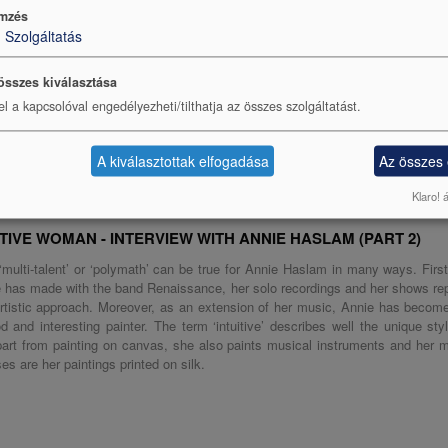
mzés
1
Szolgáltatás
összes kiválasztása
el a kapcsolóval engedélyezheti/tilthatja az összes szolgáltatást.
A kiválasztottak elfogadása
Az összes
Klaro! 
UMAG
ITIVE WOMAN - INTERVIEW WITH ANNIE HASLAM (PART 2)
multi-talent’ or ‘polymath’ can be true for Annie Haslam in many ways. First 
 has made with the band Renaissance, her solo recordings and her shows rep
rtistic approach. Moreover, as an extension of her music, Annie has become
 and interesting painter. The term ‘intuitive’ describes well the unique st
part from painting on canvas, she also paints musical instruments and her 
es are her paintings printed on silk.