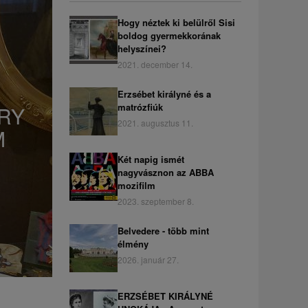
Hogy néztek ki belülről Sisi
boldog gyermekkorának
helyszínei?
2021. december 14.
Erzsébet királyné és a
matrózfiúk
ARY
2021. augusztus 11.
M
Két napig ismét
nagyvásznon az ABBA
mozifilm
2023. szeptember 8.
Belvedere - több mint
élmény
2026. január 27.
ERZSÉBET KIRÁLYNÉ