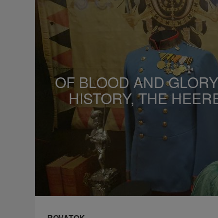
z
s
a
OF BLOOD AND GLORY:
HISTORY, THE HEE
ROVATOK