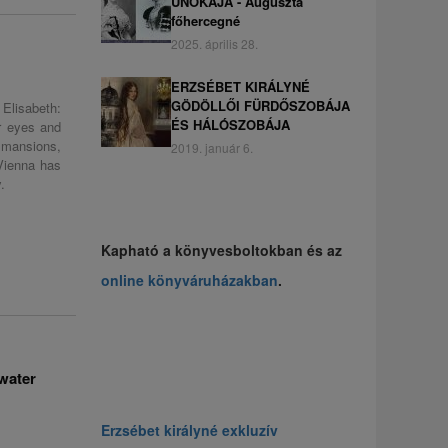
UNOKÁJA - Auguszta
főhercegné
2025. április 28.
ERZSÉBET KIRÁLYNÉ
GÖDÖLLŐI FÜRDŐSZOBÁJA
Elisabeth:
ÉS HÁLÓSZOBÁJA
r eyes and
 mansions,
2019. január 6.
 Vienna has
.
Kapható a könyvesboltokban és az
online könyváruházakban
.
 water
Erzsébet királyné exkluzív