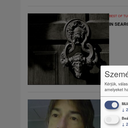
BEST OF T
IN SEAR
Személ
Kérjük, vála
amelyeket ha
BEST OF T
Műk
↓
WELCOME
Beá
↓