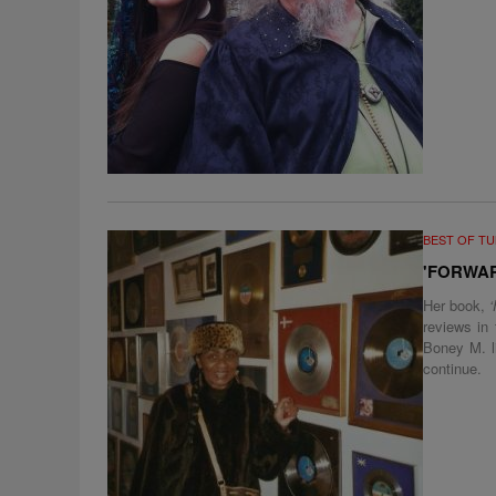
BEST OF T
'FORWAR
Her book,
reviews in 
Boney M. li
continue.