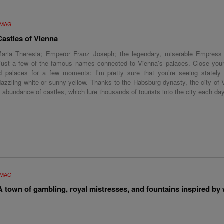
UMAG
Castles of Vienna
ria Theresia; Emperor Franz Joseph; the legendary, miserable Empress 
just a few of the famous names connected to Vienna’s palaces. Close you
id palaces for a few moments: I’m pretty sure that you’re seeing stately
dazzling white or sunny yellow. Thanks to the Habsburg dynasty, the city of
n abundance of castles, which lure thousands of tourists into the city each day
UMAG
 town of gambling, royal mistresses, and fountains inspired by