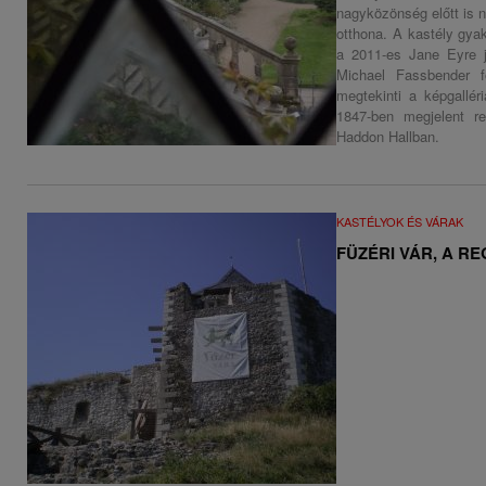
nagyközönség előtt is n
otthona. A kastély gyak
a 2011-es Jane Eyre 
Michael Fassbender f
megtekinti a képgallér
1847-ben megjelent 
Haddon Hallban.
KASTÉLYOK ÉS VÁRAK
FÜZÉRI VÁR, A R