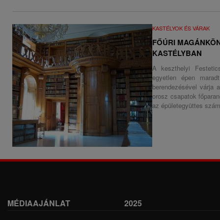
KASTÉLYOK ÉS VÁRAK
FŐÚRI MAGÁNKÖNY
KASTÉLYBAN
A keszthelyi Festeti
egyetlen épen maradt 
berendezésével várja a
orosz csapatok főpara
az épületegyüttes szám
MÉDIAAJÁNLAT
2025