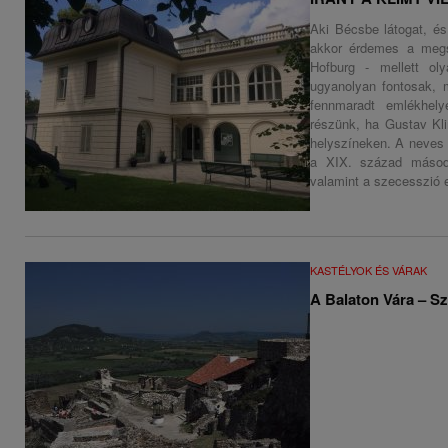
Aki Bécsbe látogat, és
akkor érdemes a megs
Hofburg - mellett ol
ugyanolyan fontosak, 
fennmaradt emlékhely
részünk, ha Gustav Kli
helyszíneken. A neves o
a XIX. század másodi
valamint a szecesszió e
KASTÉLYOK ÉS VÁRAK
A Balaton Vára – Sz