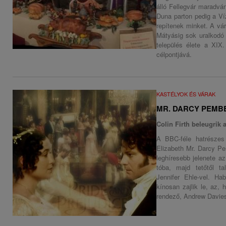
álló Fellegvár maradvá
Duna parton pedig a V
repítenek minket. A vá
Mátyásig sok uralkodó 
település élete a XIX.
célpontjává.
KASTÉLYOK ÉS VÁRAK
MR. DARCY PEMBER
Colin Firth beleugrik
A BBC-féle hatrészes 
Elizabeth Mr. Darcy Pe
leghíresebb jelenete az
tóba, majd tetőtől tal
Jennifer Ehle-vel. H
kínosan zajlik le, az, 
rendező, Andrew Davie