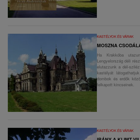
KASTÉLYOK ÉS VÁRAK
MOSZNA CSODÁLA
Ha Krakkóba utazunk
Lengyelország déli rés
elutazzunk a dél-szilé
kastélyát látogathatj
dombok és erdők közöt
felkapott kincseinek.
KASTÉLYOK ÉS VÁRAK
IRÁNY A KLIMT VI