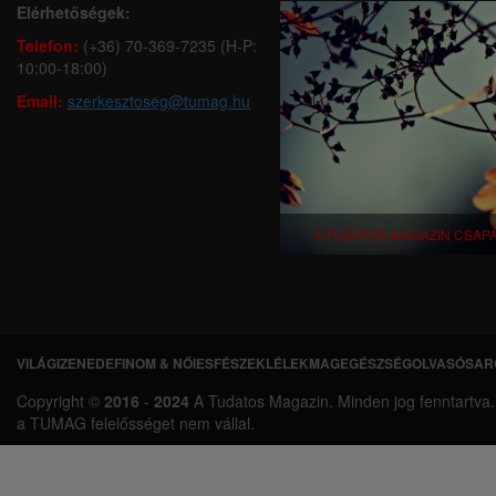
Elérhetőségek:
Telefon:
(+36) 70-369-7235 (H-P:
10:00-18:00)
Email:
szerkesztoseg@tumag.hu
A TUDATOS MAGAZIN CSAP
VILÁGI
ZENEDE
FINOM & NŐIES
FÉSZEK
LÉLEKMAG
EGÉSZSÉG
OLVASÓSAR
L
Copyright ©
2016
-
2024
A Tudatos Magazin. Minden jog fenntartva. A 
á
a TUMAG felelősséget nem vállal.
b