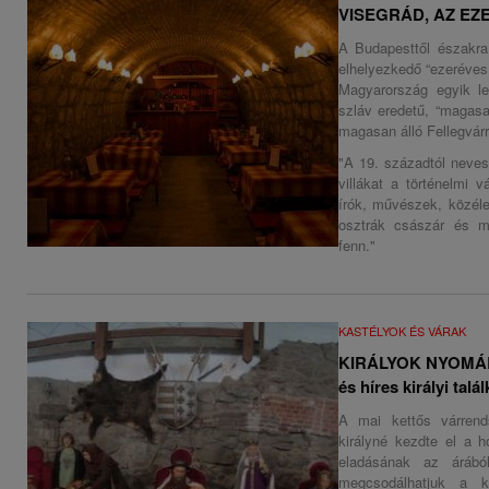
VISEGRÁD, AZ EZ
A Budapesttől északra
elhelyezkedő “ezeréves
Magyarország egyik le
szláv eredetű, “magasa
magasan álló Fellegvárr
"A 19. századtól neve
villákat a történelmi 
írók, művészek, közéle
osztrák császár és m
fenn."
KASTÉLYOK ÉS VÁRAK
KIRÁLYOK NYOMÁB
és híres királyi talá
A mai kettős várrend
királyné kezdte el a 
eladásának az árábó
megcsodálhatjuk a k