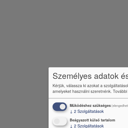
l
é
c
m
e
n
ü
Személyes adatok és
Kérjük, válassza ki azokat a szolgáltatás
amelyeket használni szeretnénk.
További
Működéshez szükséges
(elengedhet
↓
2
Szolgáltatások
Beágyazott külső tartalom
↓
2
Szolgáltatások