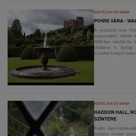
KASTÉLYOK ÉS VÁRAK
POWIS VÁRA - WA
A nyolcszáz éves Powi
megcsodálta, többek kö
1832-ben, később fia, V
utódjával, V. György k
Erzsébet királynő édesa
KASTÉLYOK ÉS VÁRAK
HADDON HALL, R
SZÍNTERE
Anglia legromantikusa
kastélya minden bizon