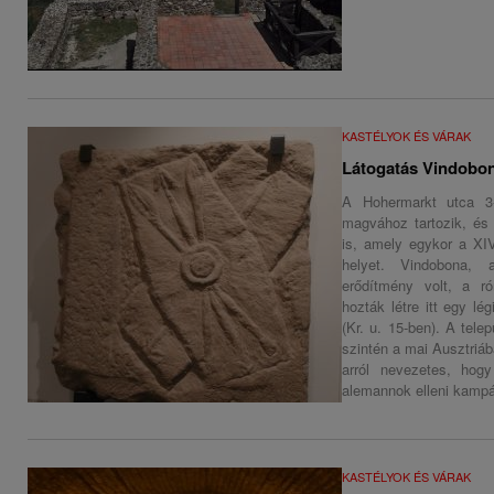
KASTÉLYOK ÉS VÁRAK
Látogatás Vindobon
A Hohermarkt utca 3
magvához tartozik, és 
is, amely egykor a XIV
helyet. Vindobona,
erődítmény volt, a r
hozták létre itt egy lég
(Kr. u. 15-ben). A tele
szintén a mai Ausztriáb
arról nevezetes, hog
alemannok elleni kamp
KASTÉLYOK ÉS VÁRAK