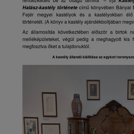
rendezkedett be az öttagú família” – írja
Kasté
Halász-kastély története
című könyvében Bányai Ba
Fejér megyei kastélyok és a kastélyokban élő ar
történetét. (A könyv a kastély ajándékboltjában megv
Az államosítás következtében először a birtok n
melléképületeket, végül pedig a meghagyott kis fö
megfosztva őket a tulajdonuktól.
A kastély állandó kiállítása az egykori toronysz