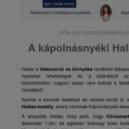
Igen (csak most)
s
Adatvédelmi beállítások kezelése
Adat
a
ÍRTA:
KÁLI-ROZMIS BARBARA
2
A kápolnásnyéki Hal
Habár a
Velencei-tó és környéke
rendkívül felkapo
nyaralási lehetőségek és a különböző szab
köszönhetően, nagyon sokan nem tudnak a térsé
csodájáról.
Ilyenek a környék kastélyai és nemesi kúriái is: 
Halász-kastély
, amely nemcsak Kápolnásnyék ékess
A település méltán híres arról, hogy
Vörösmart
december 1-jén, és egészen tizenegy éves koráig