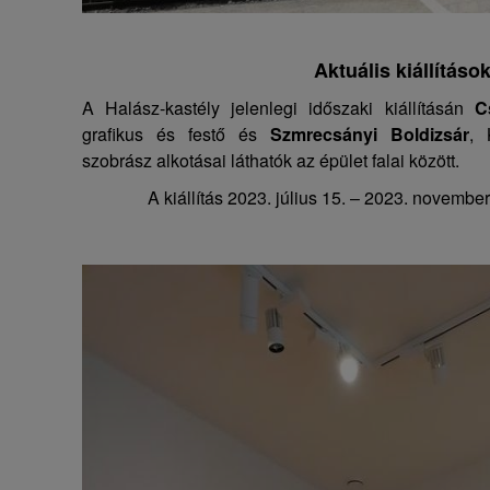
Aktuális kiállításo
A Halász-kastély jelenlegi időszaki kiállításán
C
grafikus és festő és
Szmrecsányi Boldizsár
, 
szobrász alkotásai láthatók az épület falai között.
A kiállítás 2023. július 15. – 2023. november