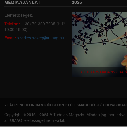
MÉDIAAJÁNLAT
2025
Elérhetőségek:
Telefon:
(+36) 70-369-7235 (H-P:
10:00-18:00)
Email:
szerkesztoseg@tumag.hu
A TUDATOS MAGAZIN CSAP
VILÁGI
ZENEDE
FINOM & NŐIES
FÉSZEK
LÉLEKMAG
EGÉSZSÉG
OLVASÓSAR
L
Copyright ©
2016
-
2024
A Tudatos Magazin. Minden jog fenntartva. A 
á
a TUMAG felelősséget nem vállal.