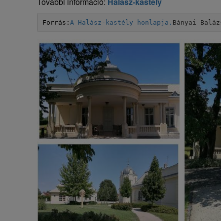
További információ:
Halász-kastély
Forrás:
A Halász-kastély honlapja.
Bányai Baláz