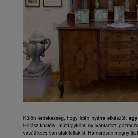
Külön érdekesség, hogy idén nyárra elkészült
egy
Halász-kastély műtárgyként nyilvántartott gőzmo
vasúti kocsiban alakítottak ki. Hamarosan megnyitja k