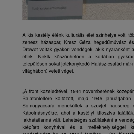
A kis kastély élénk kulturális élet színhelye volt, 
zenész házaspár, Kresz Géza hegedűművész és 
Drewet voltak gyakori vendégek, akik nyaranként 
éltek. Nekik köszönhetően a kúriában gyakra
településen sokat jótékonykodó Halász-család már-má
világháború vetett véget.
„A front közeledtével, 1944 novemberének közepé
Balatonlellére költözött, majd 1945 januárjában
Somogyacsára menekültek a szovjet hadsereg el
Kápolnásnyékre, ahol a kastélyt kifosztva találták,
lakhatatlanná vált. Lehetséges szállásként a vendé
kiépített konyhával és a mellékhelyiséggel 