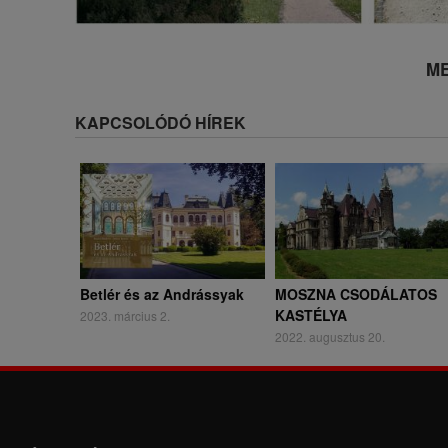
ME
KAPCSOLÓDÓ HÍREK
Betlér és az Andrássyak
MOSZNA CSODÁLATOS
KASTÉLYA
2023. március 2.
2022. augusztus 20.