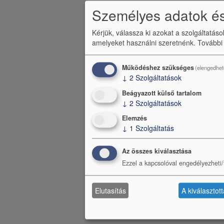
Személyes adatok és
Kérjük, válassza ki azokat a szolgáltatás
amelyeket használni szeretnénk.
További
Működéshez szükséges
(elengedhet
↓
2
Szolgáltatások
Beágyazott külső tartalom
↓
2
Szolgáltatások
Elemzés
↓
1
Szolgáltatás
Az összes kiválasztása
Ezzel a kapcsolóval engedélyezheti/t
Elutasítás
A kiválasztot