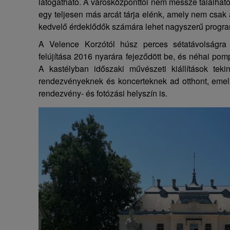
látogatható. A városközponttól nem messze található
egy teljesen más arcát tárja elénk, amely nem csak 
kedvelő érdeklődők számára lehet nagyszerű progra
A Velence Korzótól húsz perces sétatávolságra
felújítása 2016 nyarára fejeződött be, és néhai pom
A kastélyban időszaki művészeti kiállítások tek
rendezvényeknek és koncerteknek ad otthont, emell
rendezvény- és fotózási helyszín is.