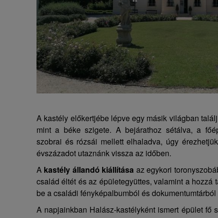
A kastély előkertjébe lépve egy másik világban talál
mint a béke szigete. A bejárathoz sétálva, a főép
szobrai és rózsái mellett elhaladva, úgy érezhetj
évszázadot utaznánk vissza az időben.
A
kastély állandó kiállítása
az egykori toronyszobáb
család éltét és az épületegyüttes, valamint a hozzá ta
be a családi fényképalbumból és dokumentumtárból 
A napjainkban Halász-kastélyként ismert épület fő 