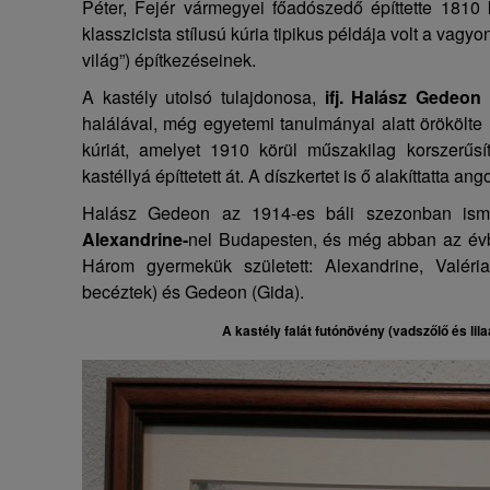
Péter, Fejér vármegyei főadószedő építtette 1810 kö
klasszicista stílusú kúria tipikus példája volt a vag
világ”) építkezéseinek.
A kastély utolsó tulajdonosa,
ifj. Halász Gedeon
halálával, még egyetemi tanulmányai alatt örökölte 
kúriát, amelyet 1910 körül műszakilag korszerűsít
kastéllyá építtetett át. A díszkertet is ő alakíttatta an
Halász Gedeon az 1914-es báli szezonban is
Alexandrine-
nel Budapesten, és még abban az évbe
Három gyermekük született: Alexandrine, Valéria
becéztek) és Gedeon (Gida).
A kastély falát futónövény (vadszőlő és lila