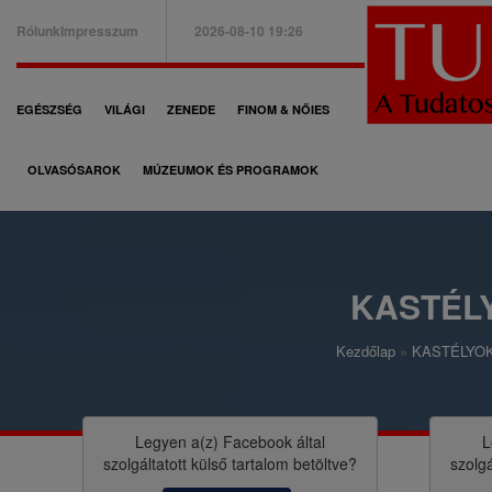
Ugrás
Rólunk
Impresszum
2026-08-10 19:26
a
B
tartalomra
a
F
EGÉSZSÉG
VILÁGI
ZENEDE
FINOM & NŐIES
l
ő
f
OLVASÓSAROK
MÚZEUMOK ÉS PROGRAMOK
n
e
a
l
v
s
i
KASTÉL
ő
g
m
Kezdőlap
KASTÉLYOK
á
M
e
c
o
n
i
r
Legyen a(z)
Facebook
által
L
ü
szolgáltatott külső tartalom betöltve?
szolgá
ó
z