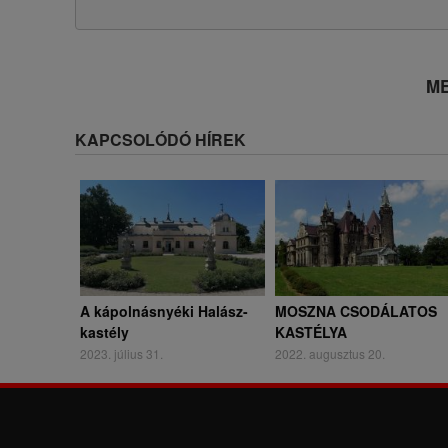
ME
KAPCSOLÓDÓ HÍREK
A kápolnásnyéki Halász-
MOSZNA CSODÁLATOS
kastély
KASTÉLYA
2023. július 31.
2022. augusztus 20.