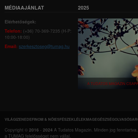
MÉDIAAJÁNLAT
2025
Elérhetőségek:
Telefon:
(+36) 70-369-7235 (H-P:
10:00-18:00)
Email:
szerkesztoseg@tumag.hu
A TUDATOS MAGAZIN CSAP
VILÁGI
ZENEDE
FINOM & NŐIES
FÉSZEK
LÉLEKMAG
EGÉSZSÉG
OLVASÓSAR
L
Copyright ©
2016
-
2024
A Tudatos Magazin. Minden jog fenntartva. A 
á
a TUMAG felelősséget nem vállal.