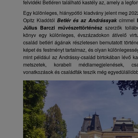
felvidéki Betléren található kastély az, amely a legf
Egy különleges, hiánypótló kiadvány jelent meg 20
Opitz Kiadótól
Betlér és az Andrássyak
címmel
Július Barczi művészettörténész
szerzők tollábó
könyv egy különleges, évszázadokon átívelő virtuá
család betléri ágának részletesen bemutatott történ
képet és festményt tartalmaz, és olyan különlegesség
mint például az Andrássy-család birtokában lévő kas
metszetek, korabeli médiamegjelenések, csa
vonatkozások és családfák teszik még egyedülállóbb