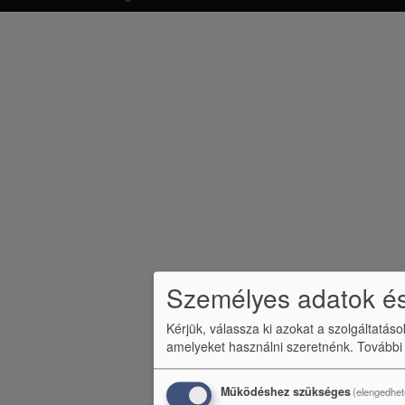
b
l
é
c
m
e
n
ü
Személyes adatok és
Kérjük, válassza ki azokat a szolgáltatás
amelyeket használni szeretnénk.
További
Működéshez szükséges
(elengedhet