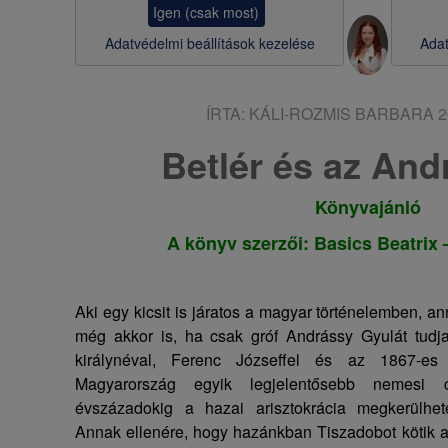
Igen (csak most)
s
Adatvédelmi beállítások kezelése
Adat
a
ÍRTA:
KÁLI-ROZMIS BARBARA
2
Betlér és az An
Könyvajánló
A könyv szerzői: Basics Beatrix 
Aki egy kicsit is járatos a magyar történelemben, a
még akkor is, ha csak gróf Andrássy Gyulát tudja
királynéval, Ferenc Józseffel és az 1867-es 
Magyarország egyik legjelentősebb nemesi c
évszázadokig a hazai arisztokrácia megkerülhete
Annak ellenére, hogy hazánkban Tiszadobot kötik a