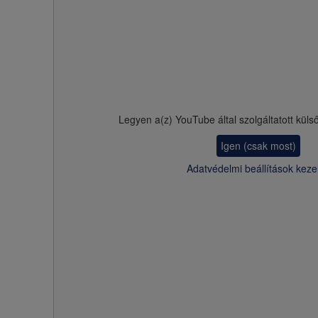
Legyen a(z)
YouTube
által szolgáltatott küls
Igen (csak most)
Adatvédelmi beállítások keze