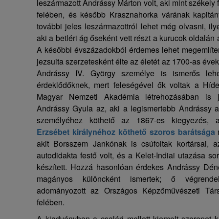
leszármazott Andrássy Márton volt, aki mint székely 
felében, és később Krasznahorka várának kapitán
további jeles leszármazottról lehet még olvasni, ily
aki a betléri ág őseként vett részt a kurucok oldal
A későbbi évszázadokból érdemes lehet megemlíteni
jezsuita szerzetesként élte az életét az 1700-as év
Andrássy IV. György személye is ismerős lehe
érdeklődőknek, mert feleségével ők voltak a Hídeg
Magyar Nemzeti Akadémia létrehozásában is jel
Andrássy Gyula az, aki a legismertebb Andrássy a
személyéhez köthető az 1867-es kiegyezés, a 
Erzsébet királynéhoz köthető szoros barátsága
m
akit Borsszem Jankónak is csúfoltak kortársai, 
autodidakta festő volt, és a Kelet-Indiai utazása s
készített. Hozzá hasonlóan érdekes Andrássy Dénes
magányos különcként ismertek; ő végrende
adományozott az Országos Képzőművészeti Tár
felében.
A kiadványban a család mellett kiemelt szerepet k