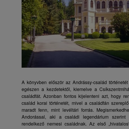
A könyvben először az Andrássy-család történetét
egészen a kezdetektől, kiemelve a Csíkszentmihá
családfát. Azonban fontos kijelenteni azt, hogy re
család korai történetét, mivel a családfán szerepl
maradt fenn, mint levéltári forrás. Megismerked
Andorással, aki a családi legendárium szerin
rendelkező nemesi családnak. Az első „hivatalos”