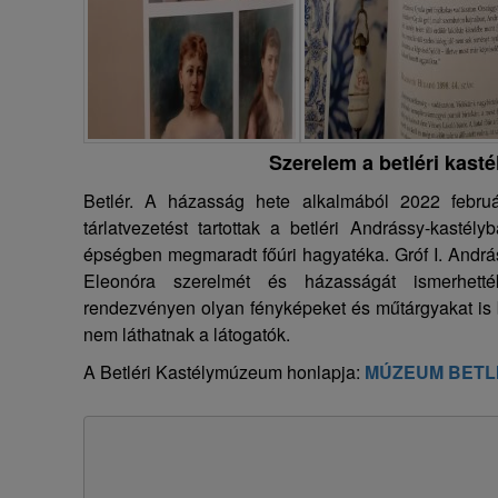
Szerelem a betléri kast
Betlér. A házasság hete alkalmából 2022 febru
tárlatvezetést tartottak a betléri Andrássy-kastél
épségben megmaradt főúri hagyatéka. Gróf I. Andrá
Eleonóra szerelmét és házasságát ismerhet
rendezvényen olyan fényképeket és műtárgyakat is 
nem láthatnak a látogatók.
A Betléri Kastélymúzeum honlapja:
MÚZEUM BETL