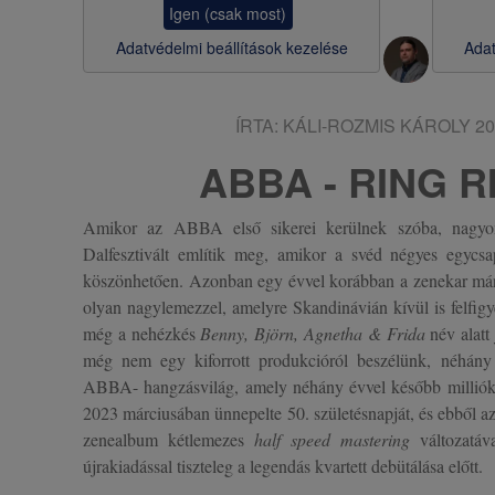
Igen (csak most)
s
Adatvédelmi beállítások kezelése
Adat
a
ÍRTA:
KÁLI-ROZMIS KÁROLY
20
ABBA - RING R
Amikor az ABBA első sikerei kerülnek szóba, nagyo
Dalfesztivált említik meg, amikor a svéd négyes egycsa
köszönhetően. Azonban egy évvel korábban a zenekar már
olyan nagylemezzel, amelyre Skandinávián kívül is felfigy
még a nehézkés
Benny, Björn, Agnetha & Frida
név alatt
még nem egy kiforrott produkcióról beszélünk, néhány
ABBA- hangzásvilág, amely néhány évvel később milliók
2023 márciusában ünnepelte 50. születésnapját, és ebből a
zenealbum kétlemezes
half speed mastering
változatáv
újrakiadással tiszteleg a legendás kvartett debütálása előtt.