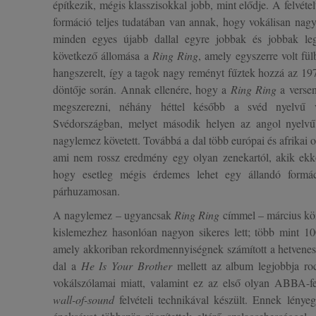
építkezik, mégis klasszisokkal jobb, mint elődje. A felvétel
formáció teljes tudatában van annak, hogy vokálisan nagy
minden egyes újabb dallal egyre jobbak és jobbak le
következő állomása a
Ring Ring
, amely egyszerre volt fü
hangszerelt, így a tagok nagy reményt fűztek hozzá az 197
döntője során. Annak ellenére, hogy a
Ring Ring
a versen
megszerezni, néhány héttel később a svéd nyelvű vál
Svédországban, melyet második helyen az angol nyelvű
nagylemez követett. Továbbá a dal több európai és afrikai o
ami nem rossz eredmény egy olyan zenekartól, akik ekk
hogy esetleg mégis érdemes lehet egy állandó formáci
párhuzamosan.
A nagylemez – ugyancsak
Ring Ring
címmel – március köz
kislemezhez hasonlóan nagyon sikeres lett; több mint 100
amely akkoriban rekordmennyiségnek számított a hetvene
dal a
He Is Your Brother
mellett az album legjobbja roc
vokálszólamai miatt, valamint ez az első olyan ABBA-fel
wall-of-sound
felvételi technikával készült. Ennek lény