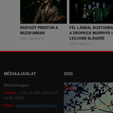
BIGFOOT PRESTON A
FÉL LÁBBAL BOSTONBA
MUZIKUMBAN
A DROPKICK MURPHYS 1
LEGJOBB SLÁGERE
2025. március 30.
2024. május 3.
MÉDIAAJÁNLAT
2025
Elérhetőségek:
Telefon:
(+36) 70-369-7235 (H-P:
10:00-18:00)
Email:
szerkesztoseg@tumag.hu