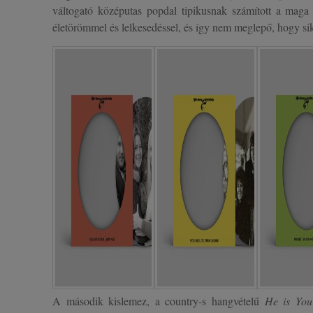
váltogató középutas popdal tipikusnak számított a maga
életörömmel és lelkesedéssel, és így nem meglepő, hogy sik
A második kislemez, a country-s hangvételű
He is You