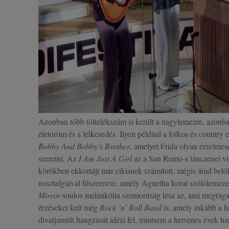
Azonban több töltelékszám is került a nagylemezre, azonba
életöröm és a lelkesedés. Ilyen például a folkos és country
Bobby And Bobby’s Brother
, amelyet Frida olyan érzelme
szeretni. Az
I Am Just A Girl
az a San Remo-s tánczenei vil
körökben ekkortájt már cikisnek számított, mégis árad belő
nosztalgiával fűszerezve, amely Agnetha korai szólólemeze
Mirror
soulos melankólia szomorúság lesz az, ami megragadj
érzéseket kelt még
Rock ’n’ Roll Band
is, amely inkább a h
divatjamúlt hangzását idézi fel, mintsem a hetvenes évek har