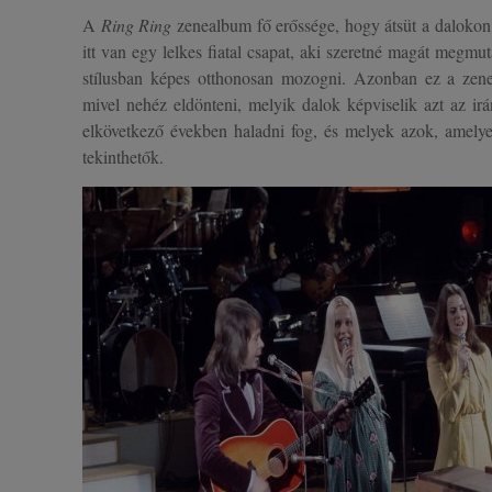
A
Ring Ring
zenealbum fő erőssége, hogy átsüt a dalokon 
itt van egy lelkes fiatal csapat, aki szeretné magát megmu
stílusban képes otthonosan mozogni. Azonban ez a zen
mivel nehéz eldönteni, melyik dalok képviselik azt az 
elkövetkező években haladni fog, és melyek azok, amelye
tekinthetők.