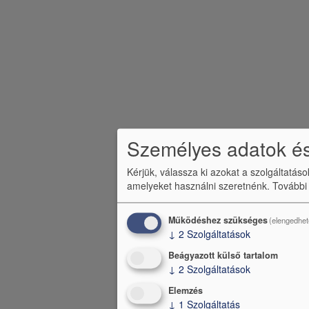
e
n
ü
Személyes adatok és
Kérjük, válassza ki azokat a szolgáltatás
amelyeket használni szeretnénk.
További
Működéshez szükséges
(elengedhet
↓
2
Szolgáltatások
Beágyazott külső tartalom
↓
2
Szolgáltatások
Elemzés
↓
1
Szolgáltatás