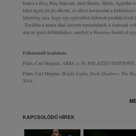
fontos a
Ring Ring
kapcsán, mert Benny, Björn, Agnetha és 
lehet úgyis jól jót alkotni, és sikert kovácsolni a különböz
lehetőség arra, hogy egy egészében kiforrott produkcióval 
Továbbá a lemez által szerzett tapasztalatok is fontosak vol
utat az igazi debütáláshoz, amelyet a
Waterloo
hozott el eg
Felhasznált irodalom:
Palm, Carl Magnus.
ABBA at 50
, PALAZZO EDITIONS LT
Palm, Carl Magnus.
Bright Lights, Dark Shadows: The Re
2014.
ME
KAPCSOLÓDÓ HÍREK