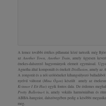
A lemez további értékes pillanatai közé tartozik még Björ
az
Another Town, Another Train
, amely ügyesen keve
énekes-dalszerző hagyományok elemeit egymással. Ugya
Agnetha által komponált és énekelt
Disillusion
, amely az
A
A zongorát és a női szólóéneket kihangsúlyozó balladából
nyelvű változat (
Mina Ögon
) készült amely az énekes
Kvinnor I Ett Hus
) egyik fontos dala. De érdemes megha
Pretty Ballerina
-t is, amely vokális harmóniáiban és ritm
ABBA-hangzást, dalszövegében pedig a későbbi megasike
meg.