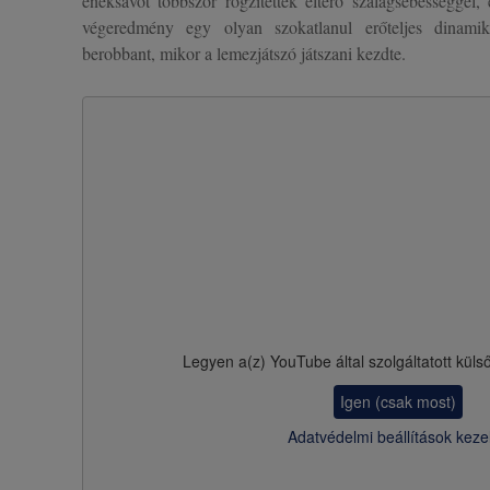
éneksávot többször rögzítettek eltérő szalagsebességgel,
végeredmény egy olyan szokatlanul erőteljes dinamik
berobbant, mikor a lemezjátszó játszani kezdte.
Legyen a(z)
YouTube
által szolgáltatott küls
Igen (csak most)
Adatvédelmi beállítások keze