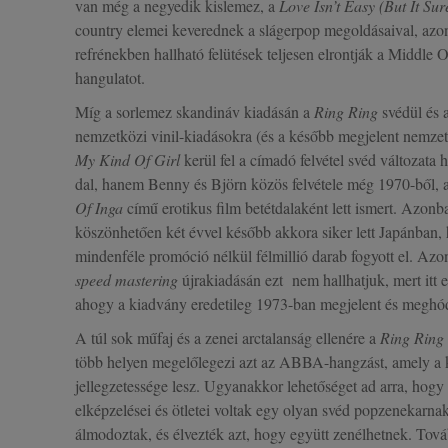
van még a negyedik kislemez, a
Love Isn’t Easy (But It Su
country elemei keverednek a slágerpop megoldásaival, azo
refrénekben hallható felütések teljesen elrontják a Middl
hangulatot.
Míg a sorlemez skandináv kiadásán a
Ring Ring
svédül és a
nemzetközi vinil-kiadásokra (és a később megjelent nemze
My Kind Of Girl
kerül fel a címadó felvétel svéd változat
dal, hanem Benny és Björn közös felvétele még 1970-ből,
Of Inga
című erotikus film betétdalaként lett ismert. Azonb
köszönhetően két évvel később akkora siker lett Japánban, 
mindenféle promóció nélkül félmillió darab fogyott el. Az
speed mastering
újrakiadásán ezt nem hallhatjuk, mert itt er
ahogy a kiadvány eredetileg 1973-ban megjelent és meghód
A túl sok műfaj és a zenei arctalanság ellenére a
Ring Ring
több helyen megelőlegezi azt az ABBA-hangzást, amely a 
jellegzetessége lesz. Ugyanakkor lehetőséget ad arra, hog
elképzelései és ötletei voltak egy olyan svéd popzenekarnak
álmodoztak, és élvezték azt, hogy együtt zenélhetnek. Tov