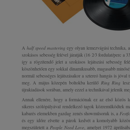
A
half speed mastering
egy olyan lemezvágási technika, a
szokásos sebesség felével járatják (16 2⁄3 fordulat/perc a 3
így a rögzítendő jelet a szokásos lejátszási sebesség fe
köszönhetően egy sokkal dinamikusabb, magasabb minőség
normál sebességes lejátszásakor a sztereó hangás is jóval t
meg. A május közepén boltokba kerülő
Ring Ring
lesz
újrakiadások sorában, amely ezzel a technikával jelenik me
Annak ellenére, hogy a formációnak ez az első közös 
sikeres szólópályával rendelkező tagok közreműködtek má
kabarés elemekben gazdag zenés showműsoruk is, a
Festf
és egy időre elvette a párok kedvét a komolyabb köz
megszületett a
People Need Love
, amelyet 1972 áprilisába