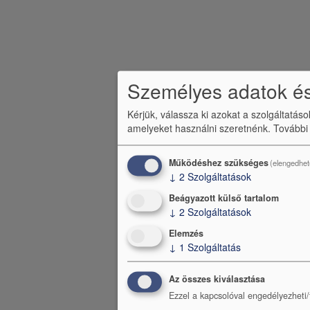
Személyes adatok és
Kérjük, válassza ki azokat a szolgáltatás
amelyeket használni szeretnénk.
További
Működéshez szükséges
(elengedhet
↓
2
Szolgáltatások
Beágyazott külső tartalom
↓
2
Szolgáltatások
Elemzés
↓
1
Szolgáltatás
Az összes kiválasztása
Ezzel a kapcsolóval engedélyezheti/t