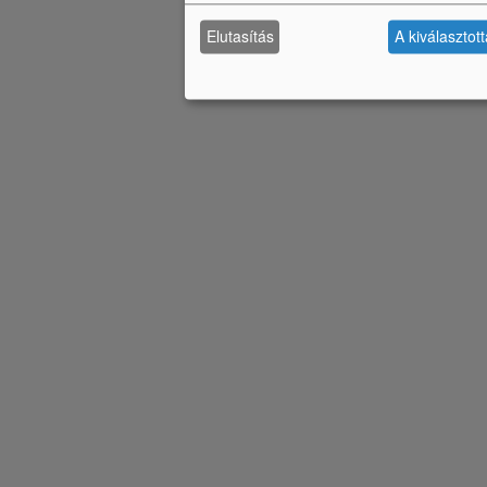
Elutasítás
A kiválasztot