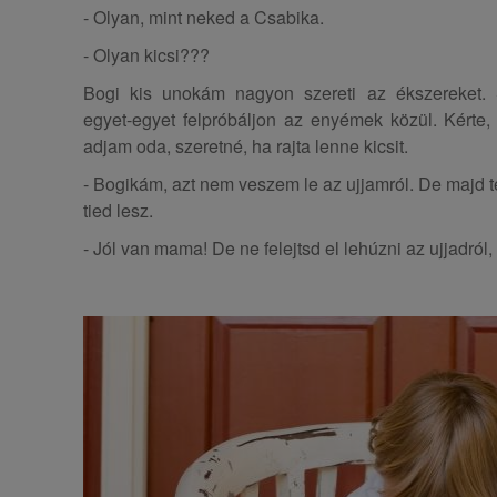
- Olyan, mint neked a Csabika.
- Olyan kicsi???
Bogi kis unokám nagyon szereti az ékszereket
egyet-egyet felpróbáljon az enyémek közül. Kérte
adjam oda, szeretné, ha rajta lenne kicsit.
- Bogikám, azt nem veszem le az ujjamról. De majd t
tied lesz.
- Jól van mama! De ne felejtsd el lehúzni az ujjadról,