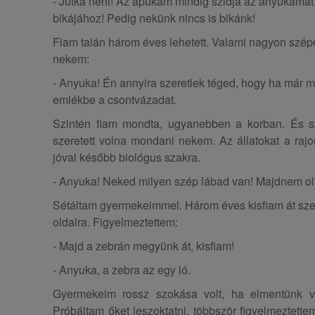
- Jutka néni! Az apukám mindig szidja az anyukáma
bikájához! Pedig nekünk nincs is bikánk!
Fiam talán három éves lehetett. Valami nagyon szép
nekem:
- Anyuka! Én annyira szeretlek téged, hogy ha már m
emlékbe a csontvázadat.
Szintén fiam mondta, ugyanebben a korban. És s
szeretett volna mondani nekem. Az állatokat a rajon
jóval később biológus szakra.
- Anyuka! Neked milyen szép lábad van! Majdnem oly
Sétáltam gyermekeimmel. Három éves kisfiam át szer
oldalra. Figyelmeztettem:
- Majd a zebrán megyünk át, kisfiam!
- Anyuka, a zebra az egy ló.
Gyermekeim rossz szokása volt, ha elmentünk va
Próbáltam őket leszoktatni, többször figyelmeztettem