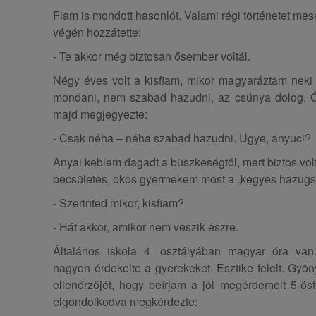
Fiam is mondott hasonlót. Valami régi történetet me
végén hozzátette:
- Te akkor még biztosan ősember voltál.
Négy éves volt a kisfiam, mikor magyaráztam neki a
mondani, nem szabad hazudni, az csúnya dolog. Ő
majd megjegyezte:
- Csak néha – néha szabad hazudni. Ugye, anyuci?
Anyai keblem dagadt a büszkeségtől, mert biztos vol
becsületes, okos gyermekem most a „kegyes hazugs
- Szerinted mikor, kisfiam?
- Hát akkor, amikor nem veszik észre.
Általános iskola 4. osztályában magyar óra van.
nagyon érdekelte a gyerekeket. Esztike felelt. Gyö
ellenőrzőjét, hogy beírjam a jól megérdemelt 5-öst.
elgondolkodva megkérdezte: