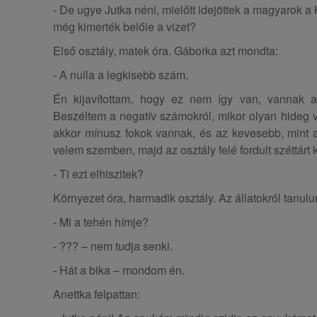
- De ugye Jutka néni, mielőtt idejöttek a magyarok a
még kimerték belőle a vizet?
Első osztály, matek óra. Gáborka azt mondta:
- A nulla a legkisebb szám.
Én kijavítottam, hogy ez nem így van, vannak a
Beszéltem a negatív számokról, mikor olyan hideg 
akkor mínusz fokok vannak, és az kevesebb, mint a n
velem szemben, majd az osztály felé fordult széttárt 
- Ti ezt elhiszitek?
Környezet óra, harmadik osztály. Az állatokról tanulu
- Mi a tehén hímje?
- ??? – nem tudja senki.
- Hát a bika – mondom én.
Anettka felpattan: