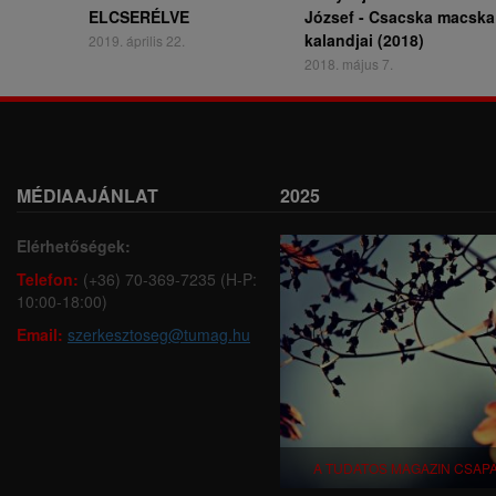
ELCSERÉLVE
József - Csacska macska
kalandjai (2018)
2019. április 22.
2018. május 7.
MÉDIAAJÁNLAT
2025
Elérhetőségek:
Telefon:
(+36) 70-369-7235 (H-P:
10:00-18:00)
Email:
szerkesztoseg@tumag.hu
A TUDATOS MAGAZIN CSAP