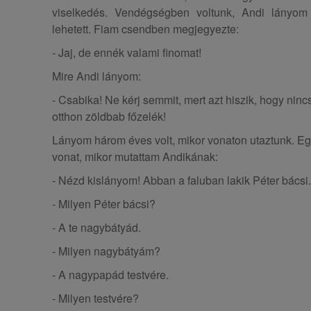
viselkedés. Vendégségben voltunk, Andi lányom
lehetett. Fiam csendben megjegyezte:
- Jaj, de ennék valami finomat!
Mire Andi lányom:
- Csabika! Ne kérj semmit, mert azt hiszik, hogy nin
otthon zöldbab főzelék!
Lányom három éves volt, mikor vonaton utaztunk. Eg
vonat, mikor mutattam Andikának:
- Nézd kislányom! Abban a faluban lakik Péter bácsi.
- Milyen Péter bácsi?
- A te nagybátyád.
- Milyen nagybátyám?
- A nagypapád testvére.
- Milyen testvére?