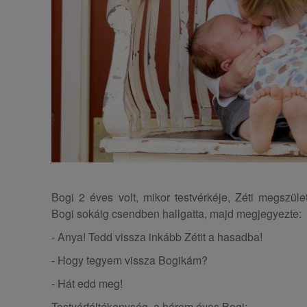
Bogi 2 éves volt, mikor testvérkéje, Zéti megszület
Bogi sokáig csendben hallgatta, majd megjegyezte:
- Anya! Tedd vissza inkább Zétit a hasadba!
- Hogy tegyem vissza Bogikám?
- Hát edd meg!
Testvérféltékenység, a három éves Bogi: