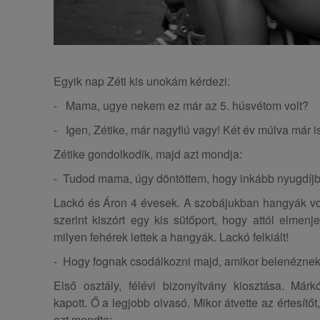
Egyik nap Zéti kis unokám kérdezi:
- Mama, ugye nekem ez már az 5. húsvétom volt?
- Igen, Zétike, már nagyfiú vagy! Két év múlva már is
Zétike gondolkodik, majd azt mondja:
- Tudod mama, úgy döntöttem, hogy inkább nyugdíj
Lackó és Áron 4 évesek. A szobájukban hangyák vol
szerint kiszórt egy kis sütőport, hogy attól elmen
milyen fehérek lettek a hangyák. Lackó felkiált!
- Hogy fognak csodálkozni majd, amikor belenéznek
Első osztály, félévi bizonyítvány kiosztása. Márk
kapott. Ő a legjobb olvasó. Mikor átvette az értesí
azt mondta: