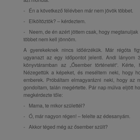
- Én a következő félévben már nem jövök többet.
- Elköltöztök? – kérdeztem.
- Neem, de én azért jöttem csak, hogy megtanuljak í
többet nem kell jönnöm.
A gyerekeknek nincs időérzékük. Már régóta fig
ugyanazt az egy időpontot jelenti. Andi lányom 3
könyvtáramban az „Ősember történetét”. Kérte,
Nézegettük a képeket, és meséltem neki, hogy ho
emberek. Próbáltam elmagyarázni neki, hogy az m
gondoltam, talán megértette. Pár nap múlva eljött
megkérdezte tőle:
- Mama, te mikor születtél?
- Ó, már nagyon régen! – felelte az édesanyám.
- Akkor téged még az ősember szült?