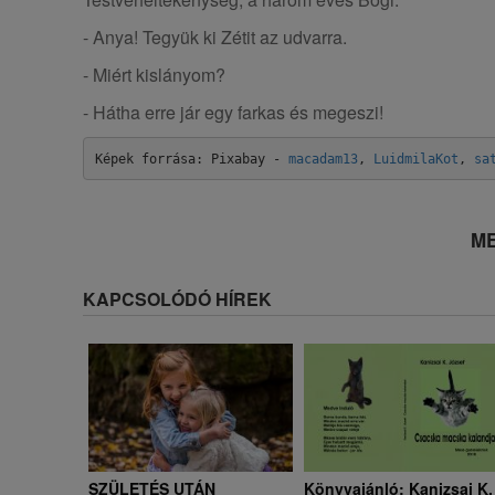
- Anya! Tegyük ki Zétit az udvarra.
- Miért kislányom?
- Hátha erre jár egy farkas és megeszi!
Képek forrása: Pixabay - 
macadam13
, 
LuidmilaKot
, 
sa
ME
KAPCSOLÓDÓ HÍREK
SZÜLETÉS UTÁN
Könyvajánló: Kanizsai K.