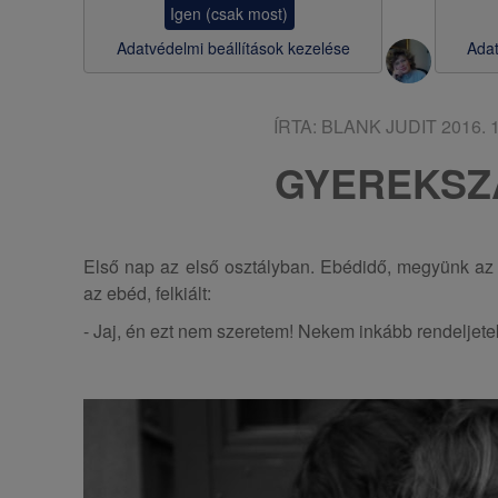
Igen (csak most)
s
Adatvédelmi beállítások kezelése
Adat
a
ÍRTA:
BLANK JUDIT
2016. 1
GYEREKSZ
Első nap az első osztályban. Ebédidő, megyünk az
az ebéd, felkiált:
- Jaj, én ezt nem szeretem! Nekem inkább rendeljetek