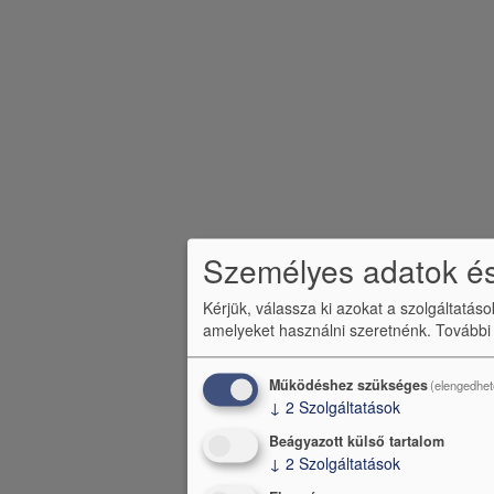
e
n
ü
Személyes adatok és
Kérjük, válassza ki azokat a szolgáltatás
amelyeket használni szeretnénk.
További
Működéshez szükséges
(elengedhet
↓
2
Szolgáltatások
Beágyazott külső tartalom
↓
2
Szolgáltatások