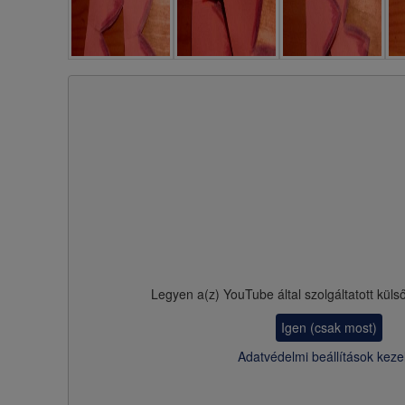
Legyen a(z)
YouTube
által szolgáltatott küls
Igen (csak most)
Adatvédelmi beállítások keze