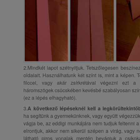
2.Mindkét lapot szétnyitjuk. Tetszőlegesen beszín
oldalait. Használhatunk két színt is, mint a képen. 
filccel, vagy akár zsírkrétával végezni ezt a
háromszögek csücskében kevésbé szabályosan szín
(ez a lépés elhagyható).
3.
A következő lépéseknél kell a legkörültekintőb
ha segítünk a gyermekünknek, vagy együtt végezzük,
vágja be, az eddigi munkájára nem tudjuk feltenni a 
elrontjuk, akkor nem sikerül szépen a virág, vagy n
látható piros vonalak mentén bevágjuk a csíkoka