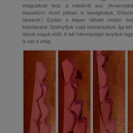
virágcsíknál felül, a másiknál alul. (Amennyi
összefűzni, kicsit jobban is bevághatjuk. Elősz
lépésnél.) Ezután a képen látható módon össz
készítenénk. Szétnyitjuk majd összecsukjuk. Így ké
látunk maguk előtt. A két háromszöget lenyitjuk le
is van a virág.