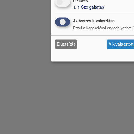
Elemzés
↓
1
Szolgáltatás
Az összes kiválasztása
Ezzel a kapcsolóval engedélyezheti/t
Elutasítás
A kiválasztot