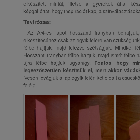
elkészített mintát, illetve a gyerekek által készí
képgallériát, hogy inspirációt kapj a színválasztásokat
Tavirózsa:
1.Az A/4-es lapot hosszanti irányban behajtjuk
elkészítéséhez csak az egyik felére van szükségünk.
félbe hajtjuk, majd felezve szétvágjuk. Mindkét fé
Hosszanti irányban félbe hajtjuk, majd ismét félbe h
újra félbe hajtjuk ugyanígy.
Fontos, hogy min
legyezőszerűen készítsük el, mert akkor vágásk
ívesen levágjuk a lap egyik felén két oldalt a csücskö
feléig.