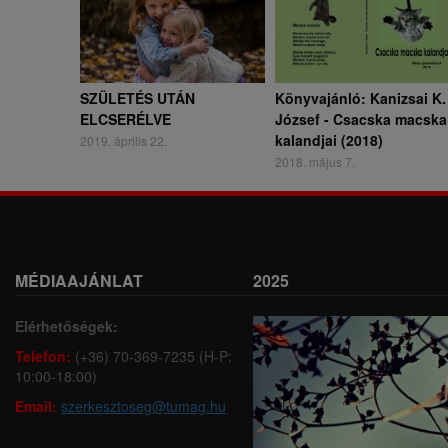
SZÜLETÉS UTÁN
Könyvajánló: Kanizsai K.
ELCSERÉLVE
József - Csacska macska
kalandjai (2018)
2019. április 22.
2018. május 7.
MÉDIAAJÁNLAT
2025
Elérhetőségek:
Telefon:
(+36) 70-369-7235 (H-P:
10:00-18:00)
Email:
szerkesztoseg@tumag.hu