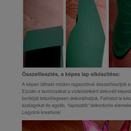
Összeillesztés, a képes lap elkészítése:
A képen látható módon ragasztóval összeillesztjük a v
Ezután a tavirózsákat a vízfelületként dekorált képe
borítóját tetszőlegesen dekorálhatjuk. Feliratot is ké
szalagokat és egyéb, “laposabb” dekorációs elemeket
Legyünk kreatívok!