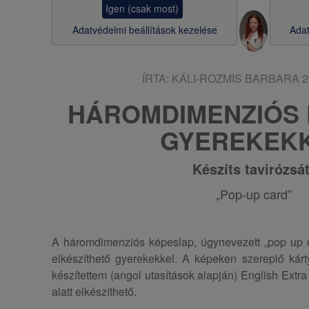
Igen (csak most)
s
Adatvédelmi beállítások kezelése
Adat
a
ÍRTA:
KÁLI-ROZMIS BARBARA
2
HÁROMDIMENZIÓS
GYEREKEK
Készíts tavirózsát
„Pop-up card”
A háromdimenziós képeslap, úgynevezett „pop up 
elkészíthető gyerekekkel. A képeken szereplő kár
készítettem (angol utasítások alapján) English Extra
alatt elkészíthető.