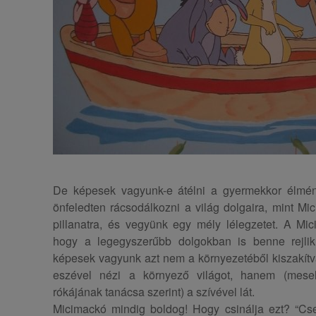
De képesek vagyunk-e átélni a gyermekkor élményé
önfeledten rácsodálkozni a világ dolgaira, mint M
pillanatra, és vegyünk egy mély lélegzetet. A Mic
hogy a legegyszerűbb dolgokban is benne rejlik
képesek vagyunk azt nem a környezetéből kiszakítv
eszével nézi a környező világot, hanem (meseh
rókájának tanácsa szerint) a szívével lát.
Micimackó mindig boldog! Hogy csinálja ezt? “Cse