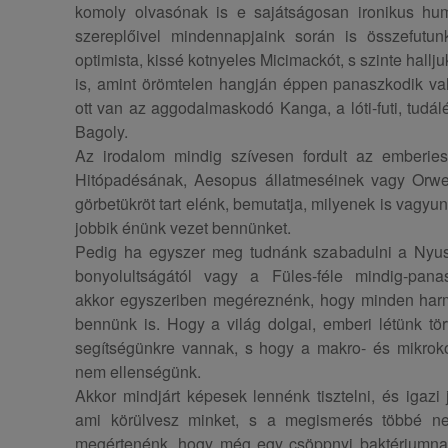
komoly olvasónak is e sajátságosan ironikus hum
szereplőivel mindennapjaink során is összefutu
optimista, kissé kotnyeles Micimackót, s szinte hall
is, amint örömtelen hangján éppen panaszkodik val
ott van az aggodalmaskodó Kanga, a lóti-futi, tud
Bagoly.
Az irodalom mindig szívesen fordult az emberiesít
Hitópadésának, Aesopus állatmeséinek vagy Orwell
görbetükröt tart elénk, bemutatja, milyenek is vagyu
jobbik énünk vezet bennünket.
Pedig ha egyszer meg tudnánk szabadulni a Nyuszi
bonyolultságától vagy a Füles-féle mindig-panas
akkor egyszeriben megéreznénk, hogy minden harm
bennünk is. Hogy a világ dolgai, emberi létünk t
segítségünkre vannak, s hogy a makro- és mikrok
nem ellenségünk.
Akkor mindjárt képesek lennénk tisztelni, és igazi 
ami körülvesz minket, s a megismerés többé nem
megértenénk, hogy még egy csöppnyi baktériumnak