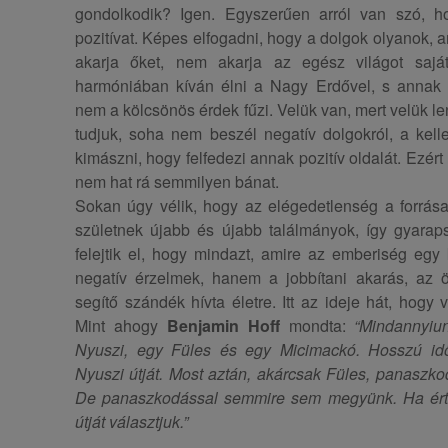
gondolkodik? Igen. Egyszerűen arról van szó, 
pozitívat. Képes elfogadni, hogy a dolgok olyanok, 
akarja őket, nem akarja az egész világot saját
harmóniában kíván élni a Nagy Erdővel, s annak 
nem a kölcsönös érdek fűzi. Velük van, mert velük l
tudjuk, soha nem beszél negatív dolgokról, a kell
kimászni, hogy felfedezi annak pozitív oldalát. Ezér
nem hat rá semmilyen bánat.
Sokan úgy vélik, hogy az elégedetlenség a forrása 
születnek újabb és újabb találmányok, így gyaraps
felejtik el, hogy mindazt, amire az emberiség egy 
negatív érzelmek, hanem a jobbítani akarás, az ö
segítő szándék hívta életre. Itt az ideje hát, hogy
Mint ahogy
Benjamin Hoff
mondta:
“Mindannyiu
Nyuszi, egy Füles és egy Micimackó. Hosszú idő
Nyuszi útját. Most aztán, akárcsak Füles, panaszk
De panaszkodással semmire sem megyünk. Ha ért
útját választjuk.”