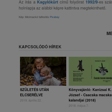
Az írás a
Kagylókürt
című folyóirat
1992/9
-es szá
holnlapja az alábbi képre kattintva megtekinthető.
Kép: Micimackó falfestés
Pixabay
ME
KAPCSOLÓDÓ HÍREK
SZÜLETÉS UTÁN
Könyvajánló: Kanizsai K.
ELCSERÉLVE
József - Csacska macska
kalandjai (2018)
2019. április 22.
2018. május 7.