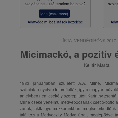
szolgáltatott külső tartalom betöltve?
szolgá
s
Igen (csak most)
a
Adatvédelmi beállítások kezelése
Adat
ÍRTA:
VENDÉGÍRÓNK
2017. 
Micimackó, a pozitív 
Kellár Márta
1882 januárjában született A.A. Milne, Mici
számtalan nyelvre lefordították, így a magyar művelő
amelyben nem csekély szerep jutott Karinthy zseniál
Milne csekélyértelmű medvebocsának csetlő-botló a
zártuk, akik gyermekkorunkban megismerkedtünk v
találkozna Medveczky Medve úrral, meglepődve tap