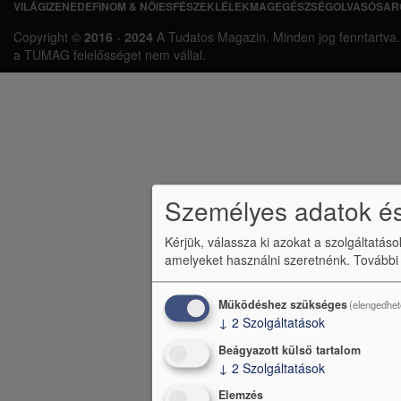
VILÁGI
ZENEDE
FINOM & NŐIES
FÉSZEK
LÉLEKMAG
EGÉSZSÉG
OLVASÓSAR
L
Copyright ©
2016
-
2024
A Tudatos Magazin. Minden jog fenntartva. A 
á
a TUMAG felelősséget nem vállal.
b
l
é
c
m
Személyes adatok és
e
Kérjük, válassza ki azokat a szolgáltatás
n
amelyeket használni szeretnénk.
További
ü
Működéshez szükséges
(elengedhet
↓
2
Szolgáltatások
Beágyazott külső tartalom
↓
2
Szolgáltatások
Elemzés