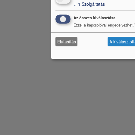
↓
1
Szolgáltatás
Az összes kiválasztása
Ezzel a kapcsolóval engedélyezheti/t
Elutasítás
A kiválasztot