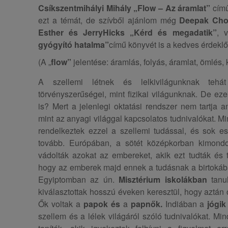
Csíkszentmihályi Mihály „Flow – Az áramlat”
című
ezt a témát, de szívből ajánlom még
Deepak Chop
Esther és JerryHicks „Kérd és megadatik”
, 
gyógyító hatalma”
című könyvét is a kedves érdekl
(A „
flow”
jelentése: áramlás, folyás, áramlat, ömlés, 
A szellemi létnek és lelkivilágunknak te
törvényszerűségei, mint fizikai világunknak. De eze
is? Mert a jelenlegi oktatási rendszer nem tartja a
mint az anyagi világgal kapcsolatos tudnivalókat. M
rendelkeztek ezzel a szellemi tudással, és sok es
tovább. Európában, a sötét középkorban kimondot
vádolták azokat az embereket, akik ezt tudták és to
hogy az emberek majd ennek a tudásnak a birtokába
Egyiptomban az ún.
Misztérium iskolákban
tanu
kiválasztottak hosszú éveken keresztül, hogy aztán 
Ők voltak a
papok és
a
papnők.
Indiában a
jógik
szellem és a lélek világáról szóló tudnivalókat. M