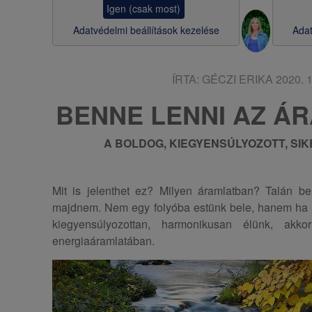
Igen (csak most)
s
Adatvédelmi beállítások kezelése
Adat
a
ÍRTA:
GÉCZI ERIKA
2020. 1
BENNE LENNI AZ Á
A BOLDOG, KIEGYENSÚLYOZOTT, SIK
Mit is jelenthet ez? Milyen áramlatban? Talán b
majdnem. Nem egy folyóba estünk bele, hanem ha 
kiegyensúlyozottan, harmonikusan élünk, ak
energiaáramlatában.