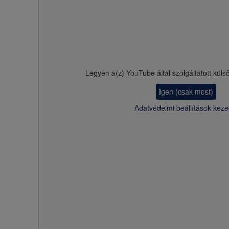
Legyen a(z)
YouTube
által szolgáltatott küls
Igen (csak most)
Adatvédelmi beállítások keze