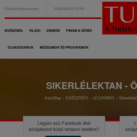
Ugrás
Rólunk
Impresszum
2026-08-07 22:45
a
B
tartalomra
a
F
EGÉSZSÉG
VILÁGI
ZENEDE
FINOM & NŐIES
l
ő
f
OLVASÓSAROK
MÚZEUMOK ÉS PROGRAMOK
n
e
a
l
v
s
i
SIKERLÉLEKTAN - Ö
ő
g
m
Kezdőlap
EGÉSZSÉG
LÉLEKMAG
Sikerlélek
á
M
e
c
o
n
i
r
Legyen a(z)
Facebook
által
L
ü
szolgáltatott külső tartalom betöltve?
szolgá
ó
z