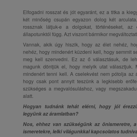
Elfogadni rosszat és jót egyaránt, ez a titka a kie
két minőség csupán egyazon dolog két arculat
rossznak látjuk-e a dolgokat, történéseket, az
állapotunktól függ. Azt viszont bármikor megváltoztat
Vannak, akik úgy hiszik, hogy az élet nehéz, h
nehéz, hogy mindenért küzdeni kell, hogy semmit 
meg kell szenvedni. Ez az ő választásuk, de le
magunk döntjük el, hogy melyik utat választjuk. 
mindenért tenni kell. A cselekvést nem pótolja a
hogy csak pont annyit teszünk a legkisebb erőfesz
szükséges a megvalósuláshoz, vagy megszakadun
alatt.
Hogyan tudnánk tehát elérni, hogy jól érez
legyünk az áramlatban?
Nos, ehhez van szükségünk az önismeretre, a s
ismeretekre, lelki világunkkal kapcsolatos tudniv