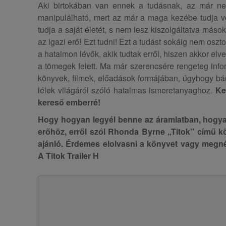
Aki birtokában van ennek a tudásnak, az már nem
manipulálható, mert az már a maga kezébe tudja venn
tudja a saját életét, s nem lesz kiszolgáltatva más
az igazi erő! Ezt tudni! Ezt a tudást sokáig nem osz
a hatalmon lévők, akik tudtak erről, hiszen akkor elve
a tömegek felett. Ma már szerencsére rengeteg info
könyvek, filmek, előadások formájában, úgyhogy bár
lélek világáról szóló hatalmas ismeretanyaghoz.
Ke
kereső emberré!
Hogy hogyan legyél benne az áramlatban, hogya
erőhöz, erről szól Rhonda Byrne „Titok” című köny
ajánló. Érdemes elolvasni a könyvet vagy megnéz
A Titok Trailer H