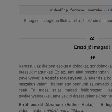
videoklip forrása: youtube - 
Éd
S hogy mi a legfőbb titok, amit a „Titok” című fil
Érezd jól magad!
Keressük az életben azokat a dolgokat, gondolatokat
érezzük magunkat! Ez az, ami által összhangban l
törvényével:
a vonzás törvényével
. A siker és a b
misztikus valami, hanem egy bennünk szunnyadó c
csak Te tudsz saját magad felébreszteni, a
tevékenységekkel, amelyek jó érzést keltenek benne
Erről beszél Ábrahám (Esther Hicks
)
– A leg
videofilmjében.
(Nézd meg a többit is)