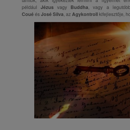
tanítók, akik igyekeztek felhívni a figyelmet er
például
Jézus
vagy
Buddha
, vagy a legutób
Coué
és
José Silva
, az
Agykontroll
kifejlesztője, 