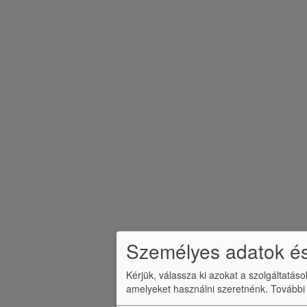
n
ü
Személyes adatok és
Kérjük, válassza ki azokat a szolgáltatás
amelyeket használni szeretnénk.
További