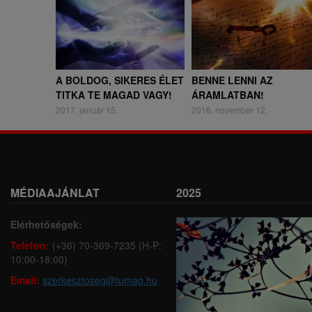
A BOLDOG, SIKERES ÉLET
BENNE LENNI AZ
TITKA TE MAGAD VAGY!
ÁRAMLATBAN!
2017. január 15.
2016. november 12.
MÉDIAAJÁNLAT
2025
Elérhetőségek:
Telefon:
(+36) 70-369-7235 (H-P:
10:00-18:00)
Email:
szerkesztoseg@tumag.hu