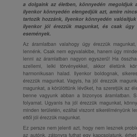
a dolgaink az életben, könnyedén megoldjuk az
ilyenkor könnyedén elengedjük azt, amire nin
tartozik hozzánk, ilyenkor könnyedén valósítjuk
ilyenkor jól érezzük magunkat, és csak úgy
események.
Az áramlatban valahogy úgy érezzük magunkat,
lennénk. Csak nem egyvalakibe, hanem úgy minde
lenni az áramlatban nagyon egyszerű! Ha összha
szellemi, lelki törvényekkel, akkor életünk k
harmonikusan halad. Ilyenkor boldognak, sikere
érezzük magunkat. Vagyis, ha jól érezzük magunk
magunkat, a körülöttünk lévőket, ha szeretjük az él
benne vagyunk abban a bizonyos áramlatban. 
folyamat. Ugyanis ha jól érezzük magunkat, könn
minden területén, ezáltal viszont sikerélményünk les
ettől jól érezzük magunkat.
Ez persze nem jelenti azt, hogy nem lesznek prob
az autónk, zátonyra futhat egy kapcsolatunk, érhe