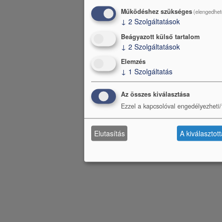
Működéshez szükséges
(elengedhet
↓
2
Szolgáltatások
Beágyazott külső tartalom
↓
2
Szolgáltatások
Elemzés
↓
1
Szolgáltatás
Az összes kiválasztása
Ezzel a kapcsolóval engedélyezheti/t
Elutasítás
A kiválasztot