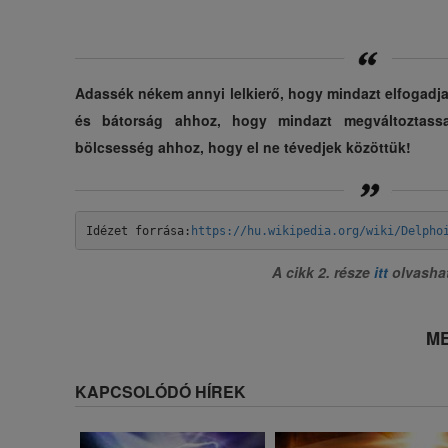
Adassék nékem annyi lelkierő, hogy mindazt elfogadja
és bátorság ahhoz, hogy mindazt megváltoztass
bölcsesség ahhoz, hogy el ne tévedjek közöttük!
Idézet forrása:
https://hu.wikipedia.org/wiki/Delpho
A cikk 2. része
itt
olvasha
ME
KAPCSOLÓDÓ HÍREK