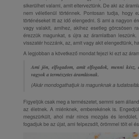
sikerülhet valami, amit elterveztünk. De aki az áram
nem véletlenül történnek. Pontosan tudja, hogy e
történéseket itt az idő elengedni. S ami a nagyon é
vagy valakit, amihez, akihez esetleg görcsösen ra
érezzük magunkat, s újra az áramlatban leszünk.
visszatér hozzánk, az, amit vagy akit elengedtünk, h
A legjobban a következő mondat fejezi ki ezt az áram
Ami jön, elfogadom, amit elfogadok, menni kész,
vagyok a természetes áramlásnak.
(Akár mondogathatjuk is magunknak a tudatosítás
Figyeljük csak meg a természetet, semmi sem állandó
az életnek. A miénknek, emberekének is. Engedjü
megszürkült, ahol már nincs mozgás és lendület
fogadjuk be az újat, ami felpezsdít, örömmel tölt el é