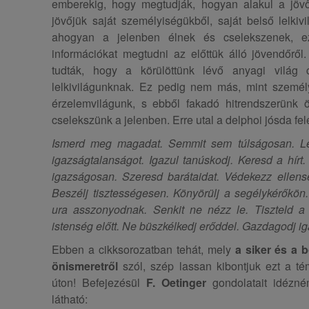
emberekig, hogy megtudják, hogyan alakul a jövő
jövőjük saját személyiségükből, saját belső lelkiv
ahogyan a jelenben élnek és cselekszenek, ezé
információkat megtudni az előttük álló jövendőről
tudták, hogy a körülöttünk lévő anyagi világ 
lelkivilágunknak. Ez pedig nem más, mint személ
érzelemvilágunk, s ebből fakadó hitrendszerünk 
cselekszünk a jelenben. Erre utal a delphoi jósda felett
Ismerd meg magadat. Semmit sem túlságosan. Lé
igazságtalanságot. Igazul tanúskodj. Keresd a hírt.
igazságosan. Szeresd barátaidat. Védekezz ellensé
Beszélj tisztességesen. Könyörülj a segélykérőkön
ura asszonyodnak. Senkit ne nézz le. Tiszteld a
istenség előtt. Ne büszkélkedj erőddel. Gazdagodj i
Ebben a cikksorozatban tehát, mely
a siker és a 
önismeretről
szól, szép lassan kibontjuk ezt a té
úton! Befejezésül
F. Oetinger
gondolatait idézné
látható: