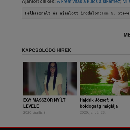
Ajánlott cikkek:
A kreativitás a kulcs a sikerhez
;
Mi 
Felhasznált és ajánlott irodalom:
Tom G. Steve
ME
KAPCSOLÓDÓ HÍREK
EGY MASSZŐR NYÍLT
Hajdrik József: A
LEVELE
boldogság mágiája
2020. április 8.
2020. január 26.