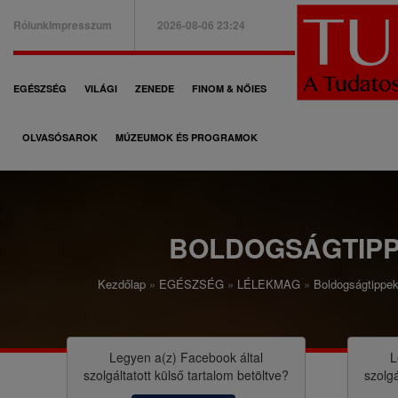
Ugrás
Rólunk
Impresszum
2026-08-06 23:24
a
B
tartalomra
a
F
EGÉSZSÉG
VILÁGI
ZENEDE
FINOM & NŐIES
l
ő
f
OLVASÓSAROK
MÚZEUMOK ÉS PROGRAMOK
n
e
a
l
v
s
i
BOLDOGSÁGTIPP
ő
g
m
Kezdőlap
EGÉSZSÉG
LÉLEKMAG
Boldogságtippek
á
M
e
c
o
n
i
r
Legyen a(z)
Facebook
által
L
ü
szolgáltatott külső tartalom betöltve?
szolgá
ó
z