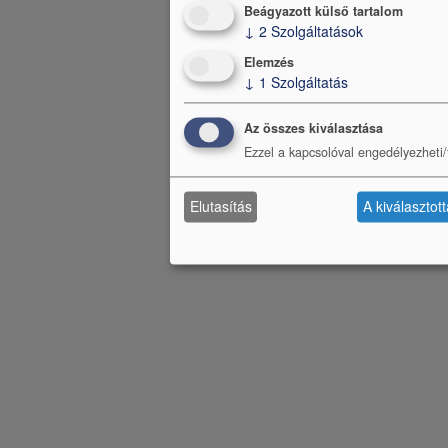
Beágyazott külső tartalom
↓
2
Szolgáltatások
Elemzés
↓
1
Szolgáltatás
Az összes kiválasztása
Ezzel a kapcsolóval engedélyezheti/t
Elutasítás
A kiválasztot