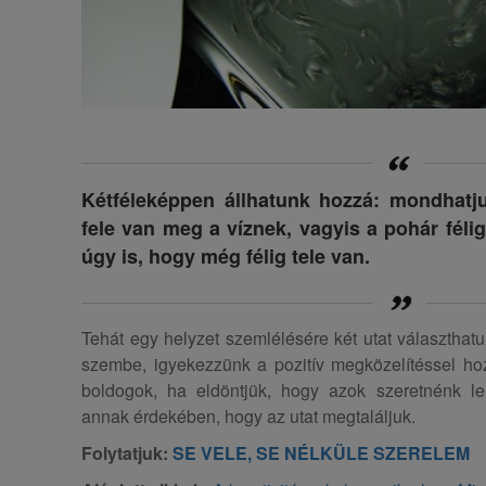
Kétféleképpen állhatunk hozzá: mondhatj
fele van meg a víznek, vagyis a pohár félig
úgy is, hogy még félig tele van.
Tehát egy helyzet szemlélésére két utat választhat
szembe, igyekezzünk a pozitív megközelítéssel hoz
boldogok, ha eldöntjük, hogy azok szeretnénk l
annak érdekében, hogy az utat megtaláljuk.
Folytatjuk:
SE VELE, SE NÉLKÜLE SZERELEM