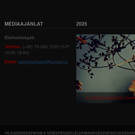
MÉDIAAJÁNLAT
2025
Elérhetőségek:
Telefon:
(+36) 70-369-7235 (H-P:
10:00-18:00)
Email:
szerkesztoseg@tumag.hu
A TUDATOS MAGAZIN CSAP
VILÁGI
ZENEDE
FINOM & NŐIES
FÉSZEK
LÉLEKMAG
EGÉSZSÉG
OLVASÓSAR