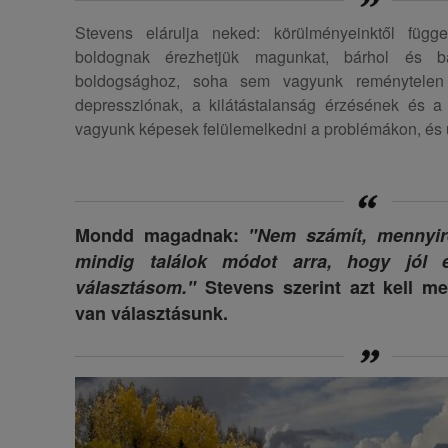
Stevens elárulja neked: körülményeinktől függe
boldognak érezhetjük magunkat, bárhol és b
boldogsághoz, soha sem vagyunk reménytelen
depressziónak, a kilátástalanság érzésének és a
vagyunk képesek felülemelkedni a problémákon, és ut
Mondd magadnak:
"Nem számít, mennyire
mindig találok módot arra, hogy jól
választásom."
Stevens szerint azt kell m
van választásunk.