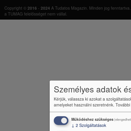
L
Copyright ©
2016
-
2024
A Tudatos Magazin. Minden jog fenntartva. A 
á
a TUMAG felelősséget nem vállal.
b
l
é
c
m
e
n
Személyes adatok és
ü
Kérjük, válassza ki azokat a szolgáltatás
amelyeket használni szeretnénk.
További
Működéshez szükséges
(elengedhet
↓
2
Szolgáltatások