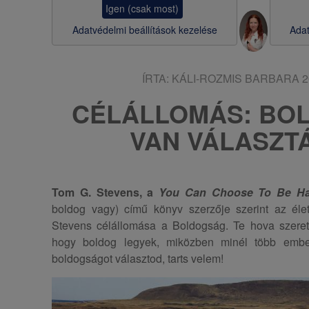
Igen (csak most)
s
Adatvédelmi beállítások kezelése
Adat
a
ÍRTA:
KÁLI-ROZMIS BARBARA
2
CÉLÁLLOMÁS: BOL
VAN VÁLASZT
Tom G. Stevens, a
You Can Choose To Be H
boldog vagy) című könyv szerzője szerint az éle
Stevens célállomása a Boldogság. Te hova szeret
hogy boldog legyek, miközben minél több embe
boldogságot választod, tarts velem!