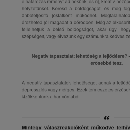
elhatározás reményt ad nekünk, és új, kreatív nézőpo
helyzetünket. Keresd a boldogságot, és meg fogo
önbeteljesítő jóslatként működhet. Megtalálha
érezheted jól magadat a bőrödben. Még az elkeserít
fellelhetjük a belső boldogságot, akár úgy, ho
szépségeit, vagy élvezünk egy számunkra kedves ze
Negatív tapasztalat: lehetőség a fejlődésre?
erősebbé tesz.
A negatív tapasztalatok lehetőséget adnak a fejlő
depressziós vagy mérges. Ezek természetes érzések, 
kizökkentünk a harmóniából.
Mintegy válaszreakcióként működve felhív