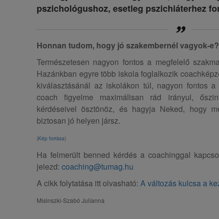
pszichológushoz, esetleg pszichiáterhez fo
Honnan tudom, hogy jó szakembernél vagyok-e?
Természetesen nagyon fontos a megfelelő szakmai
Hazánkban egyre több iskola foglalkozik coachképz
kiválasztásánál az iskolákon túl, nagyon fontos a
coach figyelme maximálisan rád irányul, őszin
kérdéseivel ösztönöz, és hagyja Neked, hogy m
biztosan jó helyen jársz.
(
Kép forrása
)
Ha felmerült benned kérdés a coachinggal kapcso
jelezd:
coaching@tumag.hu
A cikk folytatása itt olvasható:
A változás kulcsa a k
Misinszki-Szabó Julianna