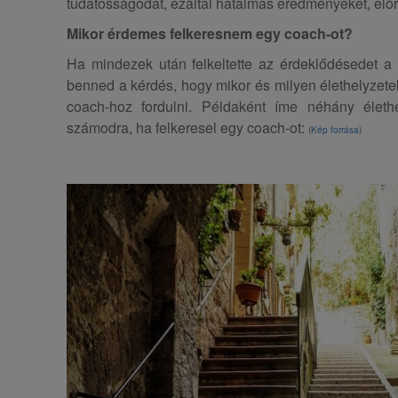
tudatosságodat, ezáltal hatalmas eredményeket, előre
Mikor érdemes felkeresnem egy coach-ot?
Ha mindezek után felkeltette az érdeklődésedet a 
benned a kérdés, hogy mikor és milyen élethelyzet
coach-hoz fordulni. Példaként íme néhány élethe
számodra, ha felkeresel egy coach-ot:
(
Kép forrása
)