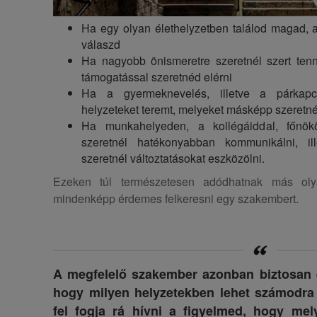
Ha egy olyan élethelyzetben találod magad, 
válaszd
Ha nagyobb önismeretre szeretnél szert tenn
támogatással szeretnéd elérni
Ha a gyermeknevelés, illetve a párkapc
helyzeteket teremt, melyeket másképp szeretné
Ha munkahelyeden, a kollégáiddal, főnökö
szeretnél hatékonyabban kommunikálni, il
szeretnél változtatásokat eszközölni.
Ezeken túl természetesen adódhatnak más olya
mindenképp érdemes felkeresni egy szakembert.
A megfelelő szakember azonban biztosan 
hogy milyen helyzetekben lehet számodra
fel fogja rá hívni a figyelmed, hogy me