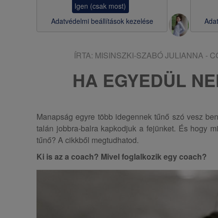
Igen (csak most)
s
Adatvédelmi beállítások kezelése
Adat
a
ÍRTA:
MISINSZKI-SZABÓ JULIANNA - 
HA EGYEDÜL N
Manapság egyre több idegennek tűnő szó vesz benn
talán jobbra-balra kapkodjuk a fejünket. És hogy mi
tűnő? A cikkből megtudhatod.
Ki is az a coach? Mivel foglalkozik egy coach?