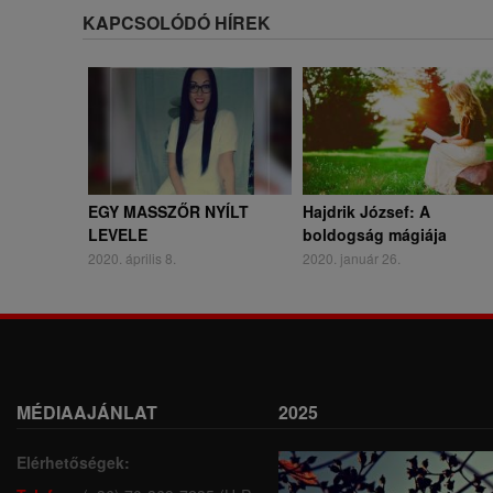
KAPCSOLÓDÓ HÍREK
EGY MASSZŐR NYÍLT
Hajdrik József: A
LEVELE
boldogság mágiája
2020. április 8.
2020. január 26.
MÉDIAAJÁNLAT
2025
Elérhetőségek: