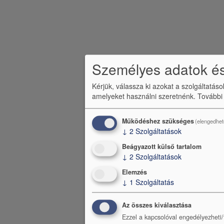
c
m
e
n
Személyes adatok és
ü
Kérjük, válassza ki azokat a szolgáltatás
amelyeket használni szeretnénk.
További
Működéshez szükséges
(elengedhet
↓
2
Szolgáltatások
Beágyazott külső tartalom
↓
2
Szolgáltatások
Elemzés
↓
1
Szolgáltatás
Az összes kiválasztása
Ezzel a kapcsolóval engedélyezheti/t