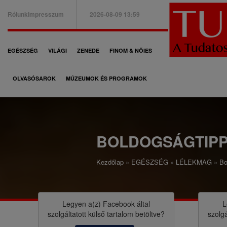
Ugrás
Rólunk
Impresszum
2026-08-09 13:59
a
B
tartalomra
a
F
EGÉSZSÉG
VILÁGI
ZENEDE
FINOM & NŐIES
l
ő
f
OLVASÓSAROK
MÚZEUMOK ÉS PROGRAMOK
n
e
a
l
v
s
i
BOLDOGSÁGTIPP
ő
g
m
Kezdőlap
EGÉSZSÉG
LÉLEKMAG
Bo
á
M
e
c
o
n
i
r
Legyen a(z)
Facebook
által
L
ü
szolgáltatott külső tartalom betöltve?
szolgá
ó
z