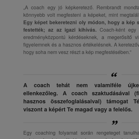
„A coach egy jó képkeretező. Rembrandt mondta
könnyebb volt megfesteni a képeket, mint megtalál
Egy képet bekeretezni oly módon, hogy a kép s
festették; az az igazi kihívás.
Coach-ként egy k
eredményközpontú kérdéseknek, a megerősítő vi
figyelemnek és a hasznos értékelésnek. A keretező
hogy soha nem vesz részt a kép megfestésében.”
A coach tehát nem valamiféle újke
ellenkezőleg. A coach szaktudásával (fi
hasznos összefoglalásaival) támogat T
viszont a képért Te magad vagy a felelős.
Egy coaching folyamat során rengeteget tanulh