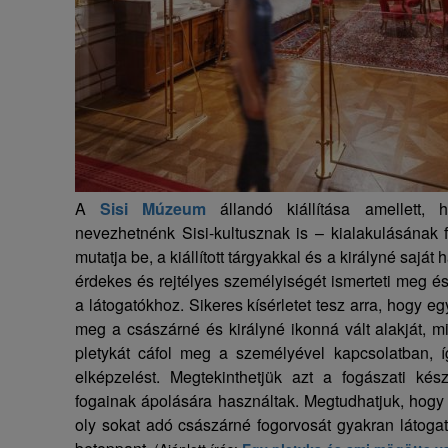
A
Sisi Múzeum
állandó kiállítása amellett,
nevezhetnénk Sisi-kultusznak is – kialakulásának fá
mutatja be, a kiállított tárgyakkal és a királyné sajá
érdekes és rejtélyes személyiségét ismerteti meg é
a látogatókhoz. Sikeres kísérletet tesz arra, hogy e
meg a császárné és királyné ikonná vált alakját, mi
pletykát cáfol meg a személyével kapcsolatban, íg
elképzelést. Megtekinthetjük azt a fogászati kés
fogainak ápolására használtak. Megtudhatjuk, hogy
oly sokat adó császárné fogorvosát gyakran látogatt