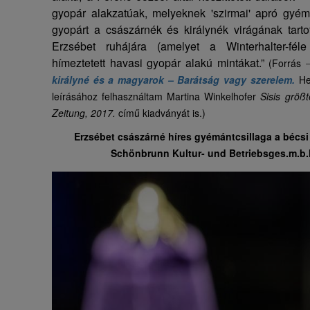
gyopár alakzatúak, melyeknek 'szirmai' apró gyémá
gyopárt a császárnék és királynék virágának tartot
Erzsébet ruhájára (amelyet a Winterhalter-féle 
hímeztetett havasi gyopár alakú mintákat.”
(Forrás
királyné és a magyarok – Barátság vagy szerelem.
Hel
leírásához felhasználtam Martina Winkelhofer
Sisis größ
Zeitung, 2017.
című kiadványát is.)
Erzsébet császárné híres gyémántcsillaga a bécs
Schönbrunn Kultur- und Betriebsges.m.b.H