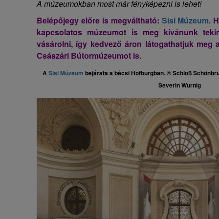
A múzeumokban most már fényképezni is lehet!
Belépőjegy előre is megváltható:
Sisi Múzeum
.
H
kapcsolatos múzeumot is meg kívánunk tekin
vásárolni, így kedvező áron látogathatjuk meg 
Császári Bútormúzeumot is.
A
Sisi Múzeum
bejárata a bécsi Hofburgban. © Schloß Schönbrun
Severin Wurnig