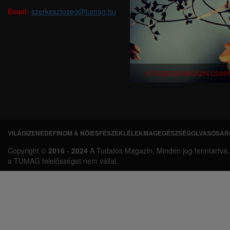
Email:
szerkesztoseg@tumag.hu
A TUDATOS MAGAZIN CSAP
VILÁGI
ZENEDE
FINOM & NŐIES
FÉSZEK
LÉLEKMAG
EGÉSZSÉG
OLVASÓSAR
L
Copyright ©
2016
-
2024
A Tudatos Magazin. Minden jog fenntartva. A 
á
a TUMAG felelősséget nem vállal.
b
l
é