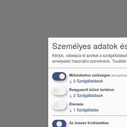
Személyes adatok és
Kérjük, válassza ki azokat a szolgáltatás
amelyeket használni szeretnénk.
További
Működéshez szükséges
(elengedhet
↓
2
Szolgáltatások
Beágyazott külső tartalom
↓
2
Szolgáltatások
Elemzés
↓
1
Szolgáltatás
Az összes kiválasztása