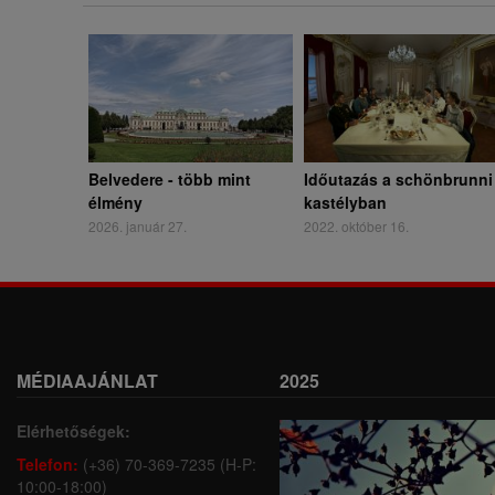
Belvedere - több mint
Időutazás a schönbrunni
élmény
kastélyban
2026. január 27.
2022. október 16.
MÉDIAAJÁNLAT
2025
Elérhetőségek:
Telefon:
(+36) 70-369-7235 (H-P:
10:00-18:00)