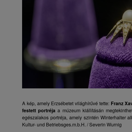
A kép, amely Erzsébetet világhírűvé tette:
Franz Xav
festett portréja
a múzeum kiállításán megtekinthet
egészalakos portréja, amely szintén Winterhalter 
Kultur- und Betriebsges.m.b.H. / Severin Wurnig