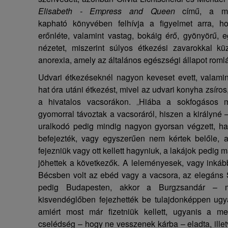
Elisabeth - Empress and Queen
című, a múz
kapható könyvében felhívja a figyelmet arra, ho
erőnléte, valamint vastag, bokáig érő, gyönyörű, 
nézetet, miszerint súlyos étkezési zavarokkal kü
anorexia, amely az általános egészségi állapot romlá
Udvari étkezéseknél nagyon keveset evett, valamint
hat óra utáni étkezést, mivel az udvari konyha zsíros,
a hivatalos vacsorákon.
„
Hiába a sokfogásos 
gyomorral távoztak a vacsoráról, hiszen a királyné –
uralkodó pedig mindig nagyon gyorsan végzett, ha
befejezték, vagy egyszerűen nem kértek belőle, az
fejezniük vagy ott kellett hagyniuk, a lakájok pedig m
jöhettek a következők. A leleményesek, vagy inkáb
Bécsben volt az ebéd vagy a vacsora, az elegáns 
pedig Budapesten, akkor a Burgzsandár – ma
kisvendéglőben fejezhették be tulajdonképpen ugy
amiért most már fizetniük kellett, ugyanis a m
cselédség – hogy ne vesszenek kárba – eladta, illetv