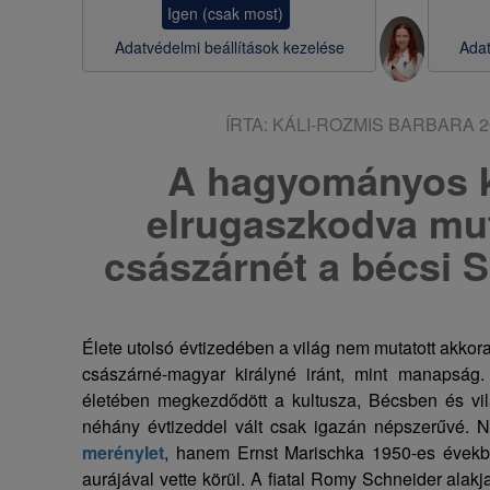
Igen (csak most)
s
Adatvédelmi beállítások kezelése
Adat
a
ÍRTA:
KÁLI-ROZMIS BARBARA
2
A hagyományos k
elrugaszkodva mut
császárnét a bécsi 
Élete utolsó évtizedében a világ nem mutatott akkor
császárné-magyar királyné iránt, mint manapsá
életében megkezdődött a kultusza, Bécsben és vilá
néhány évtizeddel vált csak igazán népszerűvé.
merénylet
, hanem Ernst Marischka 1950-es évekb
aurájával vette körül. A fiatal Romy Schneider alak