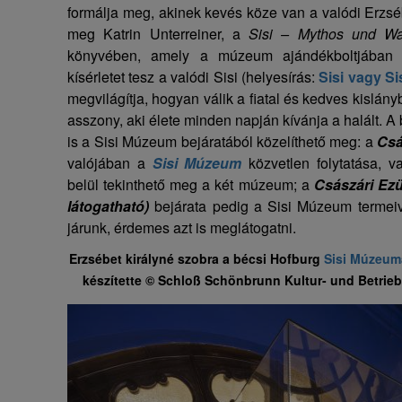
formálja meg, akinek kevés köze van a valódi Erzs
meg Katrin Unterreiner, a
Sisi – Mythos und Wa
könyvében, amely a múzeum ajándékboltjában ka
kísérletet tesz a valódi Sisi (helyesírás:
Sisi vagy Si
megvilágítja, hogyan válik a fiatal és kedves kislány
asszony, aki élete minden napján kívánja a halált. A
is a Sisi Múzeum bejáratából közelíthető meg: a
Csá
valójában a
Sisi Múzeum
közvetlen folytatása, 
belül tekinthető meg a két múzeum; a
Császári Ezü
látogatható)
bejárata pedig a Sisi Múzeum termeiv
járunk, érdemes azt is meglátogatni.
Erzsébet királyné szobra a bécsi Hofburg
Sisi Múzeu
készítette © Schloß Schönbrunn Kultur- und Betrieb