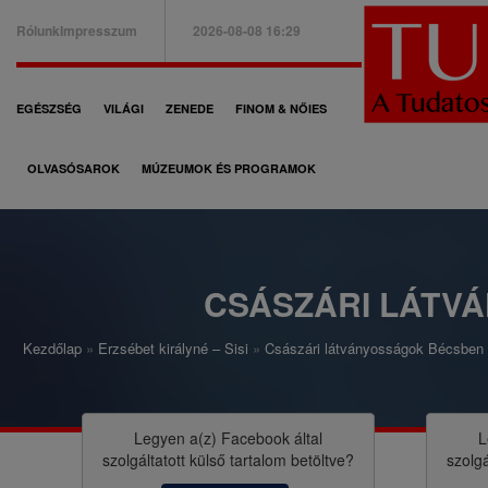
Ugrás
Rólunk
Impresszum
2026-08-08 16:29
a
B
tartalomra
a
F
EGÉSZSÉG
VILÁGI
ZENEDE
FINOM & NŐIES
l
ő
f
OLVASÓSAROK
MÚZEUMOK ÉS PROGRAMOK
n
e
a
l
v
s
i
CSÁSZÁRI LÁTV
ő
g
m
Kezdőlap
Erzsébet királyné – Sisi
Császári látványosságok Bécsben
á
M
e
c
o
n
i
r
Legyen a(z)
Facebook
által
L
ü
szolgáltatott külső tartalom betöltve?
szolgá
ó
z