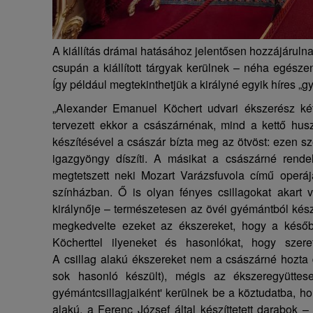
A kiállítás drámai hatásához jelentősen hozzájáruln
csupán a kiállított tárgyak kerülnek – néha egésze
Így például megtekinthetjük a királyné egyik híres „gy
„Alexander Emanuel Köchert udvari ékszerész két
tervezett ekkor a császárnénak, mind a kettő husz
készítésével a császár bízta meg az ötvöst: ezen sz
igazgyöngy díszíti. A másikat a császárné rendelt
megtetszett neki Mozart Varázsfuvola című operája
színházban. Ő is olyan fényes csillagokat akart v
királynője – természetesen az övéi gyémántból kész
megkedvelte ezeket az ékszereket, hogy a később
Köcherttel ilyeneket és hasonlókat, hogy szere
A csillag alakú ékszereket nem a császárné hozta 
sok hasonló készült), mégis az ékszeregyüttes
gyémántcsillagjaiként' kerülnek be a köztudatba, hol
alakú, a Ferenc József által készíttetett darabok