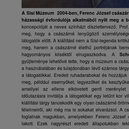
A Sisi Múzeum 2004-ben, Ferenc József császár
házassági évfordulója alkalmából nyílt meg a 
koncepcióját a neves színházi díszlettervező, Prof
meg, hogy a császárné lenyűgöző személyisége 
látogatók előtt. A kiállítást nem a Sisi-legenda krit
meg, hanem a császárné élethű portréjának bemu
hagyományos kliséktől elrugaszkodva. A
Sch
gyűjteménye lehetővé tette, hogy a múzeum a csász
a használatában és tulajdonában lévő számos tárgy
a látogatókkal. Eredeti ruhadarabokat és hozzájuk i
meg, például esernyőket, legyezőket és kesztyűket
amellyel az ellene elkövetett genfi merénylet
időutazásra invitálja a látogatókat egy letűnt kor 
kiállítási tárgy tanúskodik egy olyan császárné öröm
félelmeiről, aki még ma is sokakat elvarázsol.
A cs
foglalnak magukban, amelyekben Ferenc József c
lakott. Ezek nagyrészt eredeti állapotukban tek