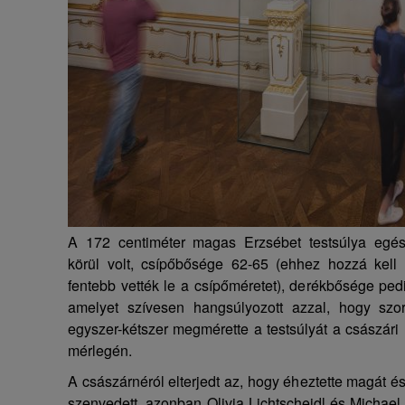
A 172 centiméter magas Erzsébet testsúlya egé
körül volt, csípőbősége 62-65 (ehhez hozzá kell
fentebb vették le a csípőméretet), derékbősége pedi
amelyet szívesen hangsúlyozott azzal, hogy szo
egyszer-kétszer megmérette a testsúlyát a császári 
mérlegén.
A császárnéról elterjedt az, hogy éheztette magát és
szenvedett, azonban Olivia Lichtscheidl és Michael