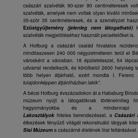
császári szalvéták 90-szer 90 centiméteresek vol
szalvéták, amelyek nem voltak olyan kiváló minősé
35-ször 35 centiméteresek, és a személyzet hasz
Ezüstgyűjtemény
(jelenleg nem látogatható)
szalvéták megjelöléséhez használt pecsételőket is.
A Hofburg a császári család hivatalos rezidenci
mindösszesen 240 000 négyzetméteren terül el Bé
városként a városban. 18 épületrésszel, 54 lépcs
udvarral rendelkezik, és körülbelül 2600 helyiség
több helyen átjárható, ezért mondta I. Feren
tulajdonképpen átjáróházban lakik”
.
A bécsi Hofburg évszázadokon át a Habsburg Biroda
múzeum
nyújt a látogatóknak történelmileg hi
hagyományokba és a mindennap
Lakosztályok
hiteles berendezéssel, a
Császári
étkezések fényűző világát rekonstruáló tárgyak kite
Sisi Múzeum
a császárné életének lírai feltárásával.