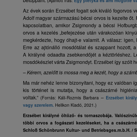
betoppant.
(Ajánlott írás:
Egy pletyka és ami mögötte v
Az évek során Erzsébet fogait sok kiváló fogorvos v
Adolf magyar származású bécsi orvos is kezelte őt. 
kapcsolatban, amikor Zsigmondy a bécsi Hofburgb
orvos a kezelés „befejezése után várakozóan kinyújt
megkérdezte, hogy óhajt-e valamit. A válasz: igen, l
Erre az ajtónálló mosdótálat és szappant hozott, a
A királyné odaadta zsebkendőjét a kéztörléshez. L
mosdókészlet várta Zsigmondyt. Erzsébet így szólt h
– Kérem, azelőtt is mossa meg a kezét, hogy a számb
Ma már nehéz lenne bizonyítani, hogy ez valóban így
kis történet is mutatja, hogy a császárné higiénia
voltak.”
–
(Forrás: Káli-Rozmis Barbara
Erzsébet kirá
vagy szerelem.
Helikon Kiadó, 2021.)
Erzsébet királyné öltöző- és tornaszobája. Valószínű
többi orvos a fogászati kezeléseket, ha a császárn
Schloß Schönbrunn Kultur- und Betriebsges.m.b.H. / 