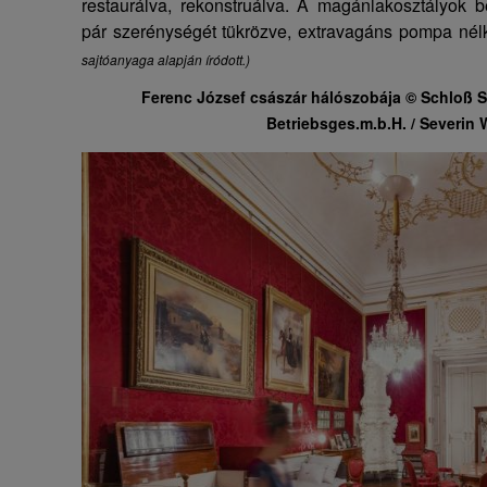
restaurálva, rekonstruálva. A magánlakosztályok 
pár szerénységét tükrözve, extravagáns pompa nél
sajtóanyaga alapján íródott.)
Ferenc József császár hálószobája © Schloß 
Betriebsges.m.b.H. / Severin 