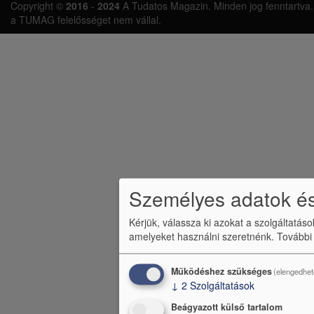
Copyright ©
2016
-
2024
A Tudatos Magazin. Minden jog fenntartva. A 
á
a TUMAG felelősséget nem vállal.
b
l
é
c
m
e
n
Személyes adatok és
ü
Kérjük, válassza ki azokat a szolgáltatás
amelyeket használni szeretnénk.
További
Működéshez szükséges
(elengedhet
↓
2
Szolgáltatások
Beágyazott külső tartalom