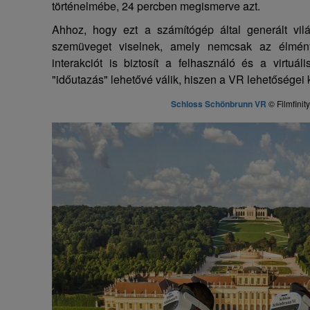
történelmébe, 24 percben megismerve azt.
Ahhoz, hogy ezt a számítógép által generált vil
szemüveget viselnek, amely nemcsak az élmény
interakciót is biztosít a felhasználó és a virtuál
"időutazás" lehetővé válik, hiszen a VR lehetőségei 
Schloss Schönbrunn VR
©
Filmfini