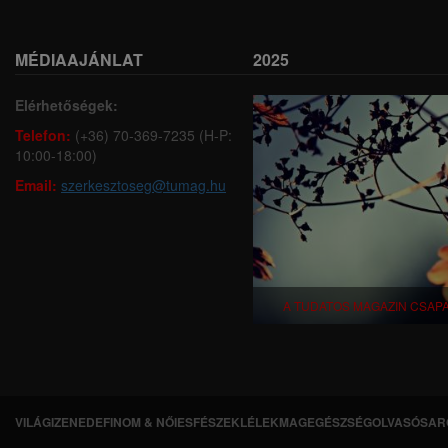
MÉDIAAJÁNLAT
2025
Elérhetőségek:
Telefon:
(+36) 70-369-7235 (H-P:
10:00-18:00)
Email:
szerkesztoseg@tumag.hu
A TUDATOS MAGAZIN CSAP
VILÁGI
ZENEDE
FINOM & NŐIES
FÉSZEK
LÉLEKMAG
EGÉSZSÉG
OLVASÓSAR
L