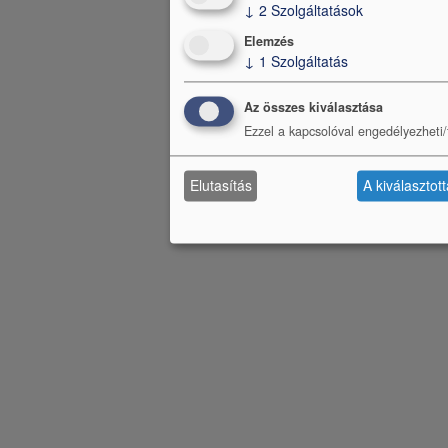
↓
2
Szolgáltatások
Elemzés
↓
1
Szolgáltatás
Az összes kiválasztása
Ezzel a kapcsolóval engedélyezheti/t
Elutasítás
A kiválasztot