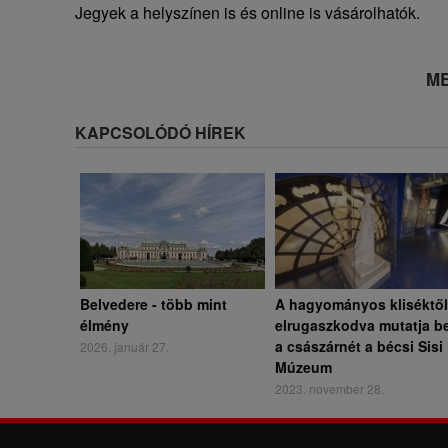
Jegyek a helyszínen is és online is vásárolhatók.
ME
KAPCSOLÓDÓ HÍREK
Belvedere - több mint
A hagyományos kliséktől
élmény
elrugaszkodva mutatja b
a császárnét a bécsi Sisi
2026. január 27.
Múzeum
2023. november 28.