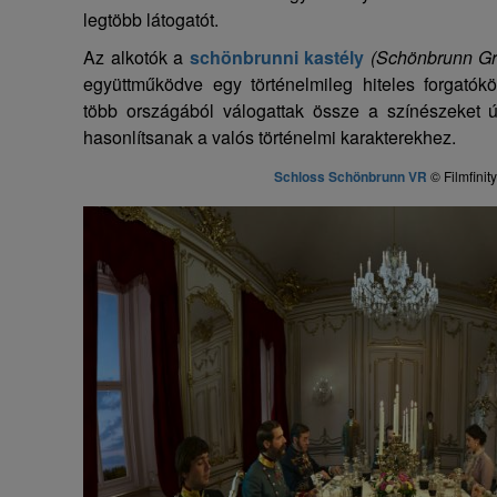
legtöbb látogatót.
Az alkotók a
schönbrunni kastély
(Schönbrunn Gr
együttműködve egy történelmileg hiteles forgatókö
több országából válogattak össze a színészeket 
hasonlítsanak a valós történelmi karakterekhez.
Schloss Schönbrunn VR
©
Filmfini