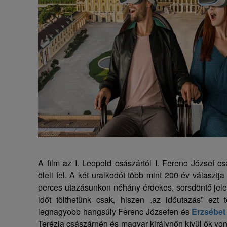
A film az I. Leopold császártól I. Ferenc József cs
öleli fel. A két uralkodót több mint 200 év választja
perces utazásunkon néhány érdekes, sorsdöntő jele
időt tölthetünk csak, hiszen „az időutazás” ezt
legnagyobb hangsúly Ferenc Józsefen és
Erzsébet
Terézia császárnén és magyar királynőn kívül ők v