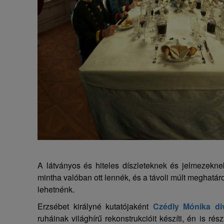
A látványos és hiteles díszleteknek és jelmezekn
mintha valóban ott lennék, és a távoli múlt meghatár
lehetnénk.
Erzsébet királyné kutatójaként
Czédly Mónika div
ruháinak világhírű rekonstrukcióit készíti, én is ré