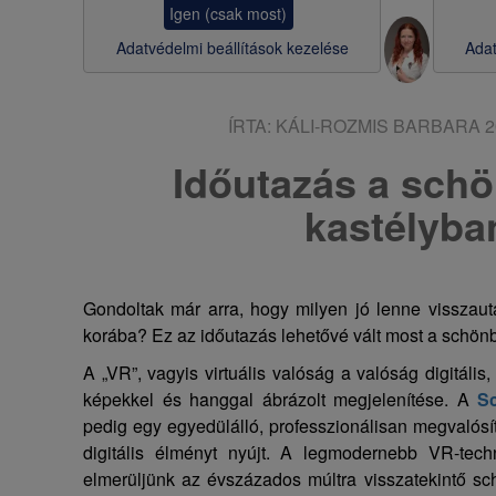
Igen (csak most)
s
Adatvédelmi beállítások kezelése
Adat
a
ÍRTA:
KÁLI-ROZMIS BARBARA
2
Időutazás a sch
kastélyba
Gondoltak már arra, hogy milyen jó lenne visszaut
korába? Ez az időutazás lehetővé vált most a schönb
A „VR”, vagyis virtuális valóság a valóság digitális
képekkel és hanggal ábrázolt megjelenítése. A
S
pedig egy egyedülálló, professzionálisan megvalósít
digitális élményt nyújt. A legmodernebb VR-tech
elmerüljünk az évszázados múltra visszatekintő sc