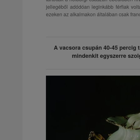
jellegéből adódóan leginkább férfiak vol
ezeken az alkalmakon általában csak franci
A vacsora csupán 40-45 percig ta
mindenkit egyszerre szolg