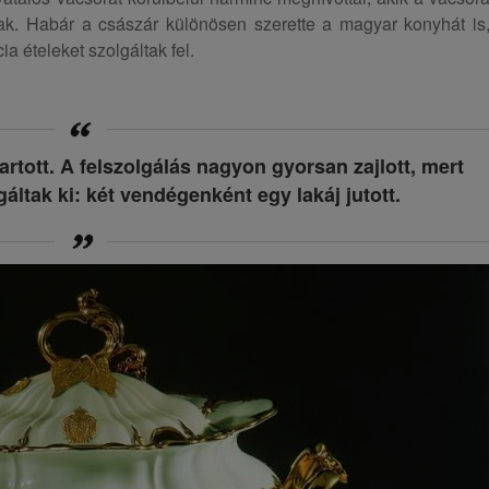
tak. Habár a császár különösen szerette a magyar konyhát is
a ételeket szolgáltak fel.
rtott. A felszolgálás nagyon gyorsan zajlott, mert
áltak ki: két vendégenként egy lakáj jutott.