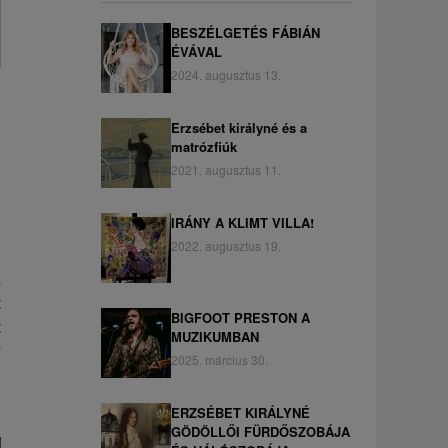
BESZÉLGETÉS FÁBIÁN
ÉVÁVAL
2024. augusztus 13.
Erzsébet királyné és a
matrózfiúk
2021. augusztus 11.
IRÁNY A KLIMT VILLA!
2022. augusztus 19.
a
t
BIGFOOT PRESTON A
t
MUZIKUMBAN
y
2025. március 30.
ERZSÉBET KIRÁLYNÉ
GÖDÖLLŐI FÜRDŐSZOBÁJA