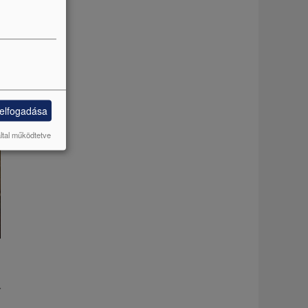
 elfogadása
által működtetve
i
r
a