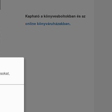
Kapható a könyvesboltokban és az
d
online könyváruházakban
.
k
t
t
5
k
ásokat,