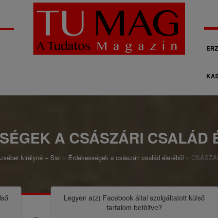
M
ERZ
á
KAS
s
o
d
l
SÉGEK A CSÁSZÁRI CSALÁD 
a
zsébet királyné – Sisi
Érdekességek a császári család életéből
CSÁSZÁ
g
o
s
lső
Legyen a(z)
Facebook
által szolgáltatott külső
tartalom betöltve?
n