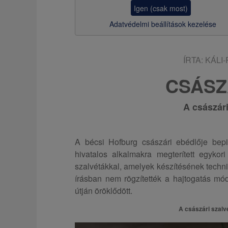
z
Igen (csak most)
s
Adatvédelmi beállítások kezelése
a
ÍRTA:
KÁLI
CSÁSZ
A császár
A bécsi Hofburg császári ebédlője bepi
hivatalos alkalmakra megterített egyko
szalvétákkal, amelyek készítésének technik
írásban nem rögzítették a hajtogatás mód
útján öröklődött.
A császári szal