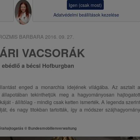
a
Igen (csak most)
v
Adatvédelmi beállítások kezelése
i
g
-ROZMIS BARBARA
2016. 09. 27.
á
ÁRI VACSORÁK
c
i ebédlő a bécsi Hofburgban
i
ó
llantást enged a monarchia idejének világába. Az asztalt 
ri állapotában tekinthetjük meg a hagyományosan hajtogatot
áját - állítólag - mindig csak ketten ismerték. A legenda szerin
ját, és nagy titokban tartották, így a módszer szájhagyomán
vétahajtogatás © Bundesmobilienverwaltung