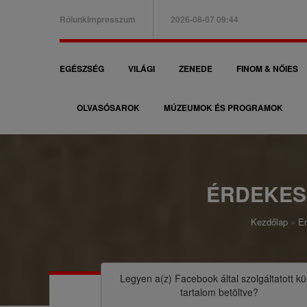
Ugrás
Rólunk
Impresszum
2026-08-07 09:44
a
B
tartalomra
a
F
EGÉSZSÉG
VILÁGI
ZENEDE
FINOM & NŐIES
l
ő
f
OLVASÓSAROK
MÚZEUMOK ÉS PROGRAMOK
n
e
a
l
v
s
i
ÉRDEKES
ő
g
m
Kezdőlap
Er
á
M
e
c
o
n
i
r
Legyen a(z)
Facebook
által szolgáltatott kü
ü
tartalom betöltve?
ó