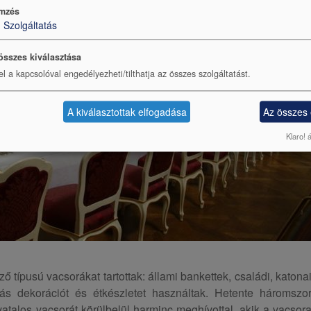
mzés
1
Szolgáltatás
összes kiválasztása
el a kapcsolóval engedélyezheti/tilthatja az összes szolgáltatást.
A kiválasztottak elfogadása
Az összes
Klaro! 
ő típusú vacsorákat tartottak: állami bankettek, családi, katona
s dekorációt és étkészletet használtak. Hetente háromszo
vatalos vacsorát körülbelül harminc meghívottal, akik a vacsor