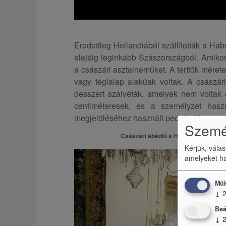
Eredetileg Hollandiából szállították a H
elejéig leginkább Szászországból. Amikor 
a császári asztalneműket. A terítők méret
vagy téglalap alakúak voltak. A császár
desszert szalvéták, amelyek nem voltak 
centiméteresek, és a személyzet haszná
megjelöléséhez használt pecsételőket is.
Személ
Császári ebédlő a
Hofburgban
© Schl
Kérjük, vála
amelyeket ha
Műk
↓
Beá
↓