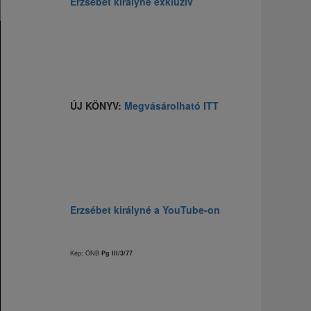
Erzsébet királyné exkluzív
ÚJ KÖNYV:
Megvásárolható ITT
Erzsébet királyné a YouTube-on
Kép: ÖNB
Pg III/3/77