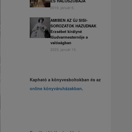
ÉS HÁLÓSZOBÁJA
2019. január 6.
AMIBEN AZ ÚJ SISI-
SOROZATOK HAZUDNAK
Erzsébet királyné
főudvarmesternője a
valóságban
2023. január 15.
Kapható a könyvesboltokban és az
online könyváruházakban
.