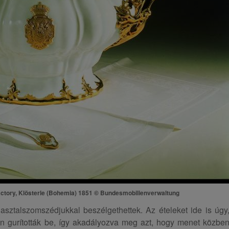
actory, Klösterle (Bohemia) 1851 © Bundesmobilienverwaltung
asztalszomszédjukkal beszélgethettek. Az ételeket ide is úgy
csin gurították be, így akadályozva meg azt, hogy menet közbe