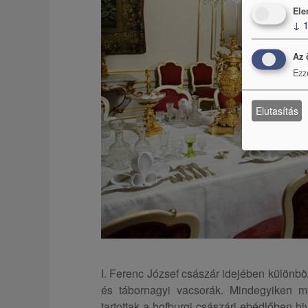
Ele
↓
Az 
Ezz
Elutasítás
I. Ferenc József császár idejében különböz
és tábornagyi vacsorák. Mindegyiken má
tartottak a hofburgi császári ebédlőben hi