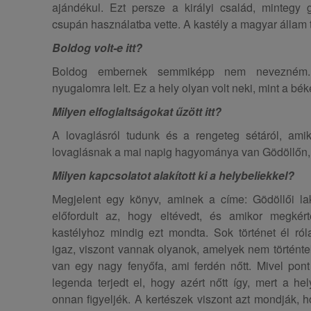
ajándékul. Ezt persze a királyi család, mintegy 
csupán használatba vette. A kastély a magyar állam
Boldog volt-e itt?
Boldog embernek semmiképp nem nevezném. N
nyugalomra lelt. Ez a hely olyan volt neki, mint a bék
Milyen elfoglaltságokat űzött itt?
A lovaglásról tudunk és a rengeteg sétáról, amik
lovaglásnak a mai napig hagyománya van Gödöllőn, n
Milyen kapcsolatot alakított ki a helybeliekkel?
Megjelent egy könyv, aminek a címe: Gödöllői l
előfordult az, hogy eltévedt, és amikor megké
kastélyhoz mindig ezt mondta. Sok történet él ró
igaz, viszont vannak olyanok, amelyek nem történtek
van egy nagy fenyőfa, ami ferdén nőtt. Mivel pont 
legenda terjedt el, hogy azért nőtt így, mert a hel
onnan figyeljék. A kertészek viszont azt mondják, 