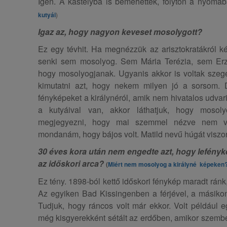
Igen. A kastélyba is bemehettek, folyton a nyomáb
kutyái
)
Igaz az, hogy nagyon keveset mosolygott?
Ez egy tévhit. Ha megnézzük az arisztokratákról kés
senki sem mosolyog. Sem Mária Terézia, sem Erzsébe
hogy mosolyogjanak. Ugyanis akkor is voltak szegé
kimutatni azt, hogy nekem milyen jó a sorsom.
fényképeket a királynéról, amik nem hivatalos udvar
a kutyáival van, akkor láthatjuk, hogy mosol
megjegyezni, hogy mai szemmel nézve nem vo
mondanám, hogy bájos volt. Matild nevű húgát viszon
30 éves kora után nem engedte azt, hogy lefényk
az időskori arca?
(
Miért nem mosolyog a királyné képeken
Ez tény. 1898-ból kettő időskori fénykép maradt ránk,
Az egyiken Bad Kissingenben a férjével, a másikon
Tudjuk, hogy ráncos volt már ekkor. Volt például 
még kisgyerekként sétált az erdőben, amikor szembe 