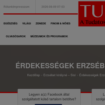
Ugrás
Rólunk
Impresszum
2026-08-09 07:53
a
B
tartalomra
a
F
EGÉSZSÉG
VILÁGI
ZENEDE
FINOM & NŐIES
l
ő
f
OLVASÓSAROK
MÚZEUMOK ÉS PROGRAMOK
n
e
a
l
v
s
i
ÉRDEKESSÉGEK ERZSÉB
ő
g
m
Kezdőlap
Erzsébet királyné – Sisi
Érdekességek Erzs
á
M
e
c
o
n
i
r
Legyen a(z)
Facebook
által
L
ü
szolgáltatott külső tartalom betöltve?
szolgá
ó
z