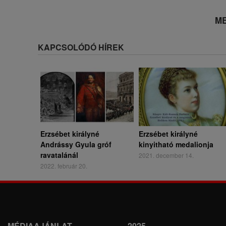
ME
KAPCSOLÓDÓ HÍREK
Erzsébet királyné
Erzsébet királyné
Andrássy Gyula gróf
kinyitható medalionja
ravatalánál
2021. december 14.
2022. február 20.
MÉDIAAJÁNLAT
2025