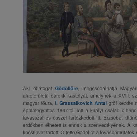
Aki ellátogat
Gödöllőre
, megcsodálhatja Magyar
alapterületű barokk kastélyát, amelynek a XVIII. s
magyar főura,
I. Grassalkovich Antal
gróf kezdte 
épületegyüttes 1867-től lett a királyi család pihen
tavasszal és ősszel tartózkodott itt. Erzsébet kitűn
erdőkben élhetett is ennek a szenvedélyének. A ka
kocsilovat tartott. Ő tette Gödöllőt a lovasbemutató