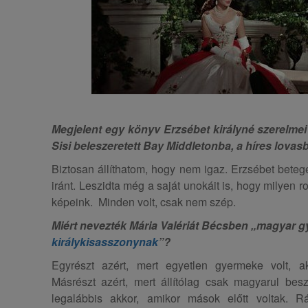
Megjelent egy könyv Erzsébet királyné szerelmei c
Sisi beleszeretett Bay Middletonba, a híres lovas
Biztosan állíthatom, hogy nem igaz. Erzsébet bete
iránt. Leszidta még a saját unokáit is, hogy milyen 
képeink. Minden volt, csak nem szép.
Miért nevezték Mária Valériát Bécsben „magyar g
királykisasszonynak
”?
Egyrészt azért, mert egyetlen gyermeke volt, ak
Másrészt azért, mert állítólag csak magyarul besz
legalábbis akkor, amikor mások előtt voltak. 