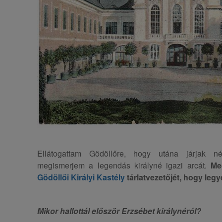
Ellátogattam Gödöllőre, hogy utána járjak 
megismerjem a legendás királyné igazi arcát.
Me
Gödöllői Királyi Kastély
tárlatvezetőjét, hogy leg
Mikor hallottál először Erzsébet királynéról?