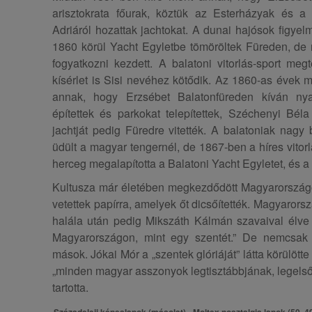
arisztokrata főurak, köztük az Esterházyak és 
Adriáról hozattak jachtokat. A dunai hajósok figyelm
1860 körül Yacht Egyletbe tömöröltek Füreden, de
fogyatkozni kezdett. A balatoni vitorlás-sport me
kísérlet is Sisi nevéhez kötődik. Az 1860-as évek m
annak, hogy Erzsébet Balatonfüreden kíván nyar
építettek és parkokat telepítettek, Széchenyi Bél
jachtját pedig Füredre vitették. A balatoniak nag
üdült a magyar tengernél, de 1867-ben a híres vito
herceg megalapította a Balatoni Yacht Egyletet, és a k
Kultusza már életében megkezdődött Magyarországon
vetettek papírra, amelyek őt dicsőítették. Magyaror
halála után pedig Mikszáth Kálmán szavaival élve „n
Magyarországon, mint egy szentét.” De nemcsak 
mások. Jókai Mór a „szentek glóriáját” látta körülöt
„minden magyar asszonyok legtisztábbjának, legels
tartotta.