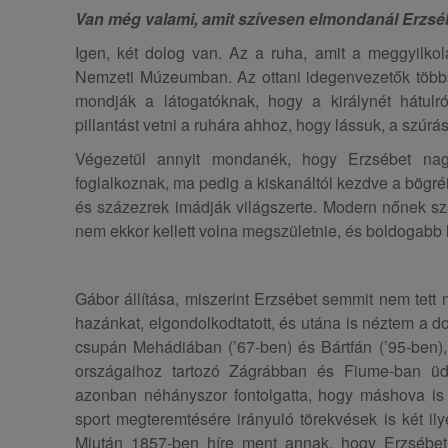
Van még valami, amit szívesen elmondanál Erzséb
Igen, két dolog van. Az a ruha, amit a meggyilkol
Nemzeti Múzeumban. Az ottani idegenvezetők többs
mondják a látogatóknak, hogy a királynét hátulr
pillantást vetni a ruhára ahhoz, hogy lássuk, a szúrá
Végezetül annyit mondanék, hogy Erzsébet na
foglalkoznak, ma pedig a kiskanáltól kezdve a bögré
és százezrek imádják világszerte. Modern nőnek szá
nem ekkor kellett volna megszületnie, és boldogabb l
Gábor állítása, miszerint Erzsébet semmit nem tett
hazánkat, elgondolkodtatott, és utána is néztem a d
csupán Mehádiában (’67-ben) és Bártfán (’95-ben),
országaihoz tartozó Zágrábban és Fiume-ban üdü
azonban néhányszor fontolgatta, hogy máshova is el
sport megteremtésére irányuló törekvések is két i
Miután 1857-ben híre ment annak, hogy Erzsébet 