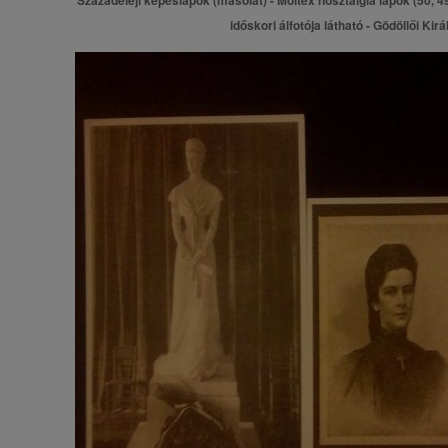
Századeleji képeslapok (másolat) - Moltex nosztalgia lapok (50, 49
időskori álfotója látható - Gödöllői Kirá