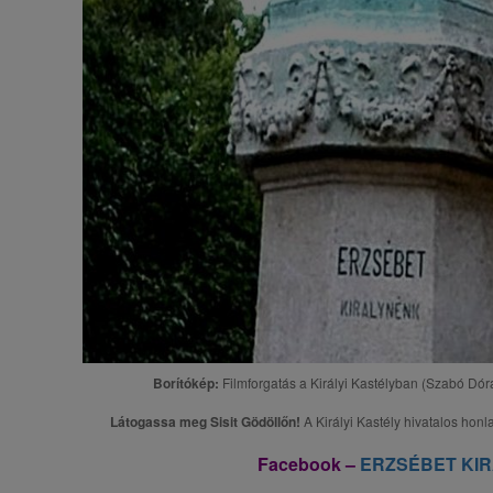
Borítókép:
Filmforgatás a Királyi Kastélyban (Szabó Dór
Látogassa meg Sisit Gödöllőn!
A Királyi Kastély hivatalos honla
Facebook –
ERZSÉBET KI