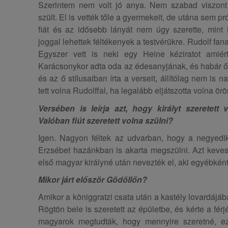
Szerintem nem volt jó anya. Nem szabad viszont el
szült. El is vették tőle a gyermekeit, de utána sem p
fiát és az idősebb lányát nem úgy szerette, mint 
joggal lehettek féltékenyek a testvérükre. Rudolf fa
Egyszer vett is neki egy Heine kéziratot amiért
Karácsonykor adta oda az édesanyjának, és habár ő 
és az ő stílusaiban írta a verseit, állítólag nem is 
tett volna Rudolffal, ha legalább eljátszotta volna ör
Versében is leírja azt, hogy királyt szeretet
Valóban fiút szeretett volna szülni?
Igen. Nagyon féltek az udvarban, hogy a negyedi
Erzsébet hazánkban is akarta megszülni. Azt kevese
első magyar királyné után nevezték el, aki egyébként 
Mikor járt először Gödöllőn?
Amikor a königgratzi csata után a kastély lovardájá
Rögtön bele is szeretett az épületbe, és kérte a fér
magyarok megtudták, hogy mennyire szeretné, ezé