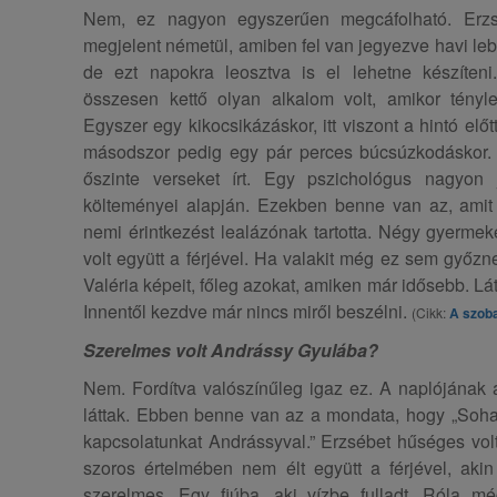
Nem, ez nagyon egyszerűen megcáfolható. Erzs
megjelent németül, amiben fel van jegyezve havi lebo
de ezt napokra leosztva is el lehetne készíteni
összesen kettő olyan alkalom volt, amikor tényl
Egyszer egy kikocsikázáskor, itt viszont a hintó elő
másodszor pedig egy pár perces búcsúzkodáskor. 
őszinte verseket írt. Egy pszichológus nagyon j
költeményei alapján. Ezekben benne van az, amit
nemi érintkezést lealázónak tartotta. Négy gyermek
volt együtt a férjével. Ha valakit még ez sem győ
Valéria képeit, főleg azokat, amiken már idősebb. Lá
Innentől kezdve már nincs miről beszélni.
(Cikk:
A szoba
Szerelmes volt Andrássy Gyulába?
Nem. Fordítva valószínűleg igaz ez. A naplójának 
láttak. Ebben benne van az a mondata, hogy „Soh
kapcsolatunkat Andrássyval.” Erzsébet hűséges volt 
szoros értelmében nem élt együtt a férjével, akin
szerelmes. Egy fiúba, aki vízbe fulladt. Róla m