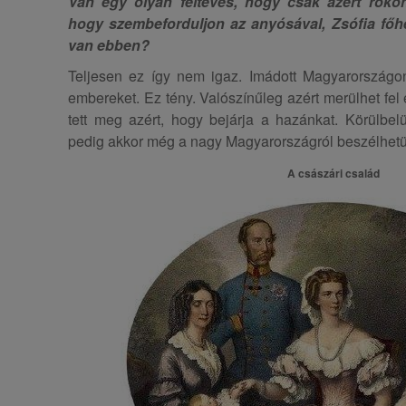
Van egy olyan feltevés, hogy csak azért roko
hogy szembeforduljon az anyósával, Zsófia főh
van ebben?
Teljesen ez így nem igaz. Imádott Magyarországo
embereket. Ez tény. Valószínűleg azért merülhet fel
tett meg azért, hogy bejárja a hazánkat. Körülbelü
pedig akkor még a nagy Magyarországról beszélhet
A császári család