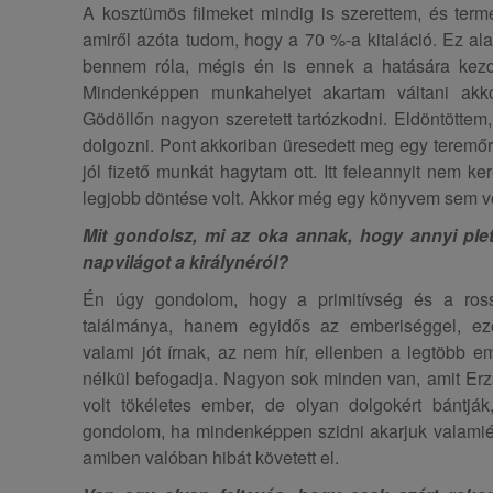
A kosztümös filmeket mindig is szerettem, és ter
amiről azóta tudom, hogy a 70 %-a kitaláció. Ez ala
bennem róla, mégis én is ennek a hatására kezd
Mindenképpen munkahelyet akartam váltani akk
Gödöllőn nagyon szeretett tartózkodni. Eldöntöttem
dolgozni. Pont akkoriban üresedett meg egy teremőri 
jól fizető munkát hagytam ott. Itt feleannyit nem k
legjobb döntése volt. Akkor még egy könyvem sem vo
Mit gondolsz, mi az oka annak, hogy annyi plet
napvilágot a királynéról?
Én úgy gondolom, hogy a primitívség és a ros
találmánya, hanem egyidős az emberiséggel, ezért
valami jót írnak, az nem hír, ellenben a legtöbb em
nélkül befogadja. Nagyon sok minden van, amit Er
volt tökéletes ember, de olyan dolgokért bántjá
gondolom, ha mindenképpen szidni akarjuk valamiért
amiben valóban hibát követett el.