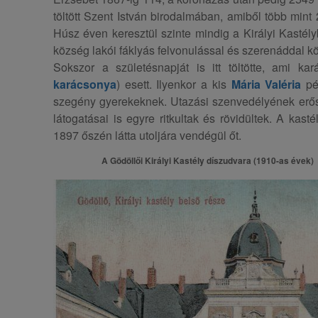
töltött Szent István birodalmában, amiből több mint
Húsz éven keresztül szinte mindig a Királyi Kastél
község lakói fáklyás felvonulással és szerenáddal k
Sokszor a születésnapját is itt töltötte, ami kar
karácsonya
)
esett. Ilyenkor a kis
Mária Valéria
pén
szegény gyerekeknek. Utazási szenvedélyének erő
látogatásai is egyre ritkultak és rövidültek. A kast
1897 őszén látta utoljára vendégül őt.
A Gödöllői Királyi Kastély díszudvara (1910-as évek)