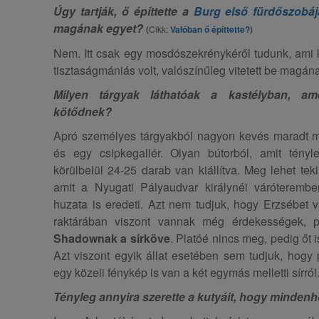
Úgy tartják, ő építtette a
Burg első fürdőszobáj
magának egyet?
(
Cikk:
Valóban ő építtette?
)
Nem. Itt csak egy mosdószekrénykéről tudunk, ami ki
tisztaságmániás volt, valószínűleg vitetett be magán
Milyen tárgyak láthatóak a kastélyban, a
kötődnek?
Apró személyes tárgyakból nagyon kevés maradt m
és egy csipkegallér. Olyan bútorból, amit tényl
körülbelül 24-25 darab van kiállítva. Meg lehet teki
amit a Nyugati Pályaudvar királynéi váróterem
huzata is eredeti. Azt nem tudjuk, hogy Erzsébet 
raktárában viszont vannak még érdekességek, p
Shadownak a sírköve
. Platóé nincs meg, pedig őt i
Azt viszont egyik állat esetében sem tudjuk, hogy
egy közeli fénykép is van a két egymás melletti sírról
Tényleg annyira szerette a kutyáit, hogy mindenh