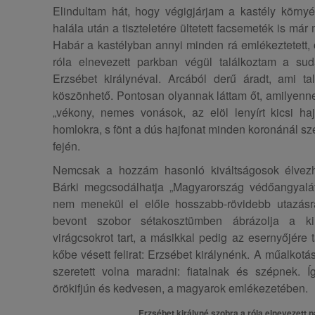
Elindultam hát, hogy végigjárjam a kastély környé
halála után a tiszteletére ültetett facsemeték is már
Habár a kastélyban annyi minden rá emlékeztetett, o
róla elnevezett parkban végül találkoztam a su
Erzsébet királynéval. Arcából derű áradt, ami t
köszönhető. Pontosan olyannak láttam őt, amilyenne
„vékony, nemes vonások, az elöl lenyírt kicsi ha
homlokra, s fönt a dús hajfonat minden koronánál s
fején.
Nemcsak a hozzám hasonló kiváltságosok élvezh
Bárki megcsodálhatja „Magyarország védőangyalát”
nem menekül el előle hosszabb-rövidebb utazásra
bevont szobor sétakosztümben ábrázolja a ki
virágcsokrot tart, a másikkal pedig az esernyőjére 
kőbe vésett felirat: Erzsébet királynénk. A műalkotá
szeretett volna maradni: fiatalnak és szépnek. 
örökifjún és kedvesen, a magyarok emlékezetében.
Erzsébet királyné szobra a róla elnevezett 