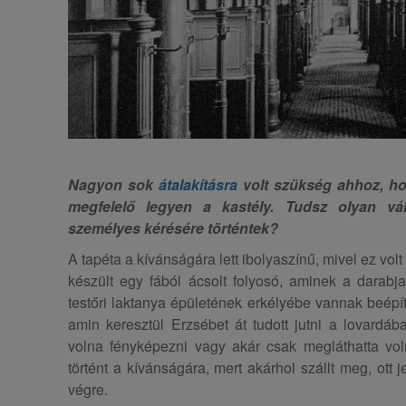
Nagyon sok
átalakításra
volt szükség ahhoz, ho
megfelelő legyen a kastély. Tudsz olyan vál
személyes kérésére történtek?
A tapéta a kívánságára lett ibolyaszínű, mivel ez vol
készült egy fából ácsolt folyosó, aminek a darabj
testőri laktanya épületének erkélyébe vannak beépít
amin keresztül Erzsébet át tudott jutni a lovardába
volna fényképezni vagy akár csak megláthatta voln
történt a kívánságára, mert akárhol szállt meg, ott je
végre.