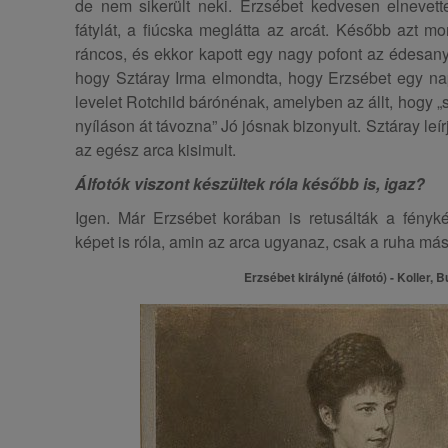
de nem sikerült neki. Erzsébet kedvesen elnevett
fátylát, a fiúcska meglátta az arcát. Később azt m
ráncos, és ekkor kapott egy nagy pofont az édesanyj
hogy Sztáray Irma elmondta, hogy Erzsébet egy napp
levelet Rotchild bárónénak, amelyben az állt, hogy „
nyíláson át távozna” Jó jósnak bizonyult. Sztáray leír
az egész arca kisimult.
Álfotók viszont készültek róla később is, igaz?
Igen. Már Erzsébet korában is retusálták a fényk
képet is róla, amin az arca ugyanaz, csak a ruha más
Erzsébet királyné (álfotó) - Koller, 