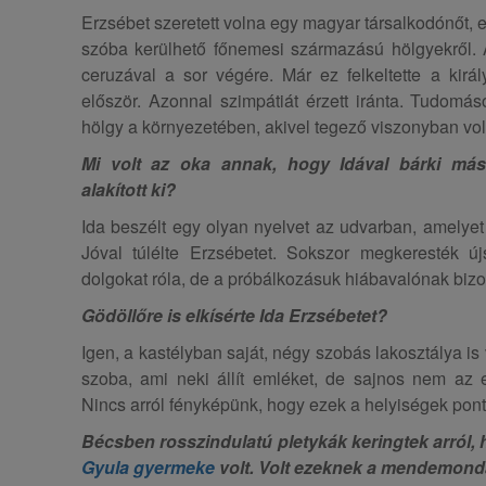
Erzsébet szeretett volna egy magyar társalkodónőt, ezé
szóba kerülhető főnemesi származású hölgyekről. A
ceruzával a sor végére. Már ez felkeltette a királ
először. Azonnal szimpátiát érzett iránta. Tudomás
hölgy a környezetében, akivel tegező viszonyban vol
Mi volt az oka annak, hogy Idával bárki más
alakított ki?
Ida beszélt egy olyan nyelvet az udvarban, amelyet s
Jóval túlélte Erzsébetet. Sokszor megkeresték ú
dolgokat róla, de a próbálkozásuk hiábavalónak bizo
Gödöllőre is elkísérte Ida Erzsébetet?
Igen, a kastélyban saját, négy szobás lakosztálya is 
szoba, ami neki állít emléket, de sajnos nem az e
Nincs arról fényképünk, hogy ezek a helyiségek pont
Bécsben rosszindulatú pletykák keringtek arról,
Gyula gyermeke
volt. Volt ezeknek a mendemond