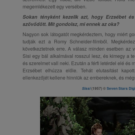
megemlékezett egy versében.
Sokan tényként kezelik azt, hogy Erzsébet é
szövődött. Mit gondolsz, mi ennek az oka?
Nagyon sok látogatót megkérdeztem, hogy miért gon
tudják ezt a Romy Schneider-filmből. Megkérdez
következtetnek erre. A válasz minden esetben az v
Sisi egy bál alkalmával rosszul lesz, és kimegy a t
és szerelmet vall neki. Ezután a férfi letérdel elé és
Erzsébet elhúzza előle. Tehát elutasítást kapo
ellenkezőjét kellene hinniük az embereknek, és mégs
(1957) ©
Seven Stars Digi
Sissi