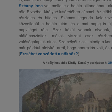
Sztáray Irma
volt mellette a halála pillanatában, ak
róla Erzsébet királyné kíséretében címmel. Az előbb
részletes és hiteles. Számos legenda keletkez
közvetlenül a halála után, és a mai napig is ú
napvilágot róla. Ezek közül vannak olyanok
alátámasztottak, mások viszont csak részb
valóságalapjuk nincs. Személyét kicsit mindig a kor 
már például pletykát arról, hogy anorexiás volt, és 
(
Erzsébet vonzódott a nőkhöz?
).
A királyi család a Királyi Kastély parkjában ©
Göd