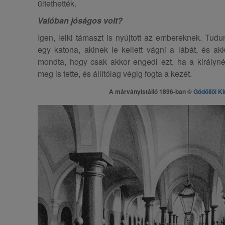
ültethették.
Valóban jóságos volt?
Igen, lelki támaszt is nyújtott az embereknek. Tudu
egy katona, akinek le kellett vágni a lábát, és ak
mondta, hogy csak akkor engedi ezt, ha a királyné o
meg is tette, és állítólag végig fogta a kezét.
A márványistálló 1896-ban ©
Gödöllői Ki