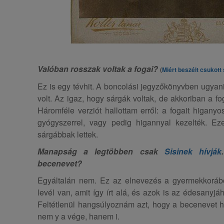
Valóban rosszak voltak a fogai?
(
Miért beszélt csukott 
Ez is egy tévhit. A boncolási jegyzőkönyvben ugyani
volt. Az igaz, hogy sárgák voltak, de akkoriban a f
Háromféle verziót hallottam erről: a fogait higanyo
gyógyszerrel, vagy pedig higannyal kezelték. Eze
sárgábbak lettek.
Manapság a legtöbben csak
Sisinek hívják
becenevet?
Egyáltalán nem. Ez az elnevezés a gyermekkoráb
levél van, amit így írt alá, és azok is az édesanyjá
Feltétlenül hangsúlyoznám azt, hogy a becenevet hel
nem y a vége, hanem i.