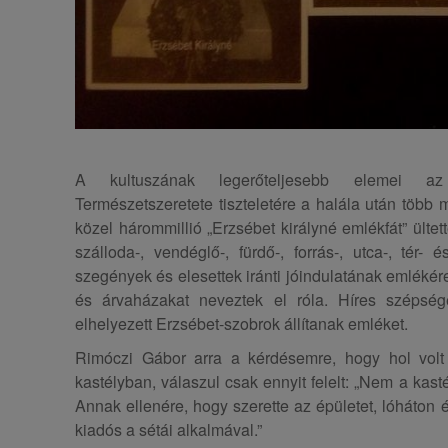
A kultuszának legerőteljesebb elemei az 
Természetszeretete tiszteletére a halála után több mi
közel hárommillió „Erzsébet királyné emlékfát” ültet
szálloda-, vendéglő-, fürdő-, forrás-, utca-, tér- 
szegények és elesettek iránti jóindulatának emlékér
és árvaházakat neveztek el róla. Híres szépsé
elhelyezett Erzsébet-szobrok állítanak emléket.
Rimóczi Gábor arra a kérdésemre, hogy hol volt
kastélyban, válaszul csak ennyit felelt: „Nem a kast
Annak ellenére, hogy szerette az épületet, lóháton 
kiadós a sétái alkalmával.”