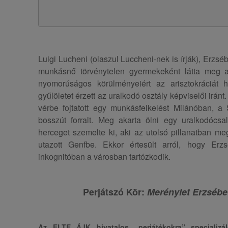
Luigi Lucheni (olaszul Luccheni-nek is írják), Erzsé
munkásnő törvénytelen gyermekeként látta meg a
nyomorúságos körülményeiért az arisztokráciát h
gyűlöletet érzett az uralkodó osztály képviselői iránt
vérbe fojtatott egy munkásfelkelést Milánóban, a
bosszút forralt. Meg akarta ölni egy uralkodócsal
herceget szemelte ki, aki az utolsó pillanatban 
utazott Genfbe. Ekkor értesült arról, hogy Erz
inkognitóban a városban tartózkodik.
Perjátszó Kör:
Merénylet Erzsébet
Az ELTE ÁJK hivatalos „perjátékokra” specializáló