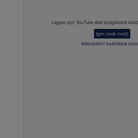
Legyen a(z)
YouTube
által szolgáltatott küls
Igen (csak most)
Adatvédelmi beállítások keze