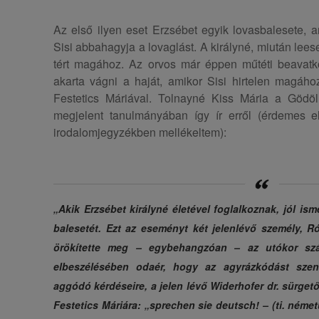
Az első ilyen eset Erzsébet egyik lovasbalesete, 
Sisi abbahagyja a lovaglást. A királyné, miután lees
tért magához. Az orvos már éppen műtéti beavatkoz
akarta vágni a haját, amikor Sisi hirtelen magáho
Festetics Máriával. Tolnayné Kiss Mária a Gödöll
megjelent tanulmányában így ír erről (érdemes el
irodalomjegyzékben mellékeltem):
„Akik Erzsébet királyné életével foglalkoznak, jól ism
balesetét. Ezt az eseményt két jelenlévő személy, R
örökítette meg – egybehangzóan – az utókor sz
elbeszélésében odaér, hogy az agyrázkódást szen
aggódó kérdéseire, a jelen lévő Widerhofer dr. sürgető
Festetics Máriára: „sprechen sie deutsch! – (ti. német