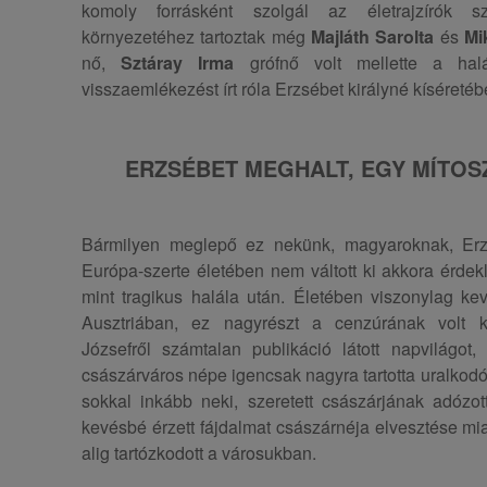
komoly forrásként szolgál az életrajzírók 
környezetéhez tartoztak még
Majláth Sarolta
és
Mi
nő,
Sztáray Irma
grófnő volt mellette a halá
visszaemlékezést írt róla Erzsébet királyné kíséreté
ERZSÉBET
MEGHALT
, EGY MÍTO
Bármilyen meglepő ez nekünk, magyaroknak, Erz
Európa-szerte életében nem váltott ki akkora érdekl
mint tragikus halála után. Életében viszonylag ke
Ausztriában, ez nagyrészt a cenzúrának volt k
Józsefről számtalan publikáció látott napvilágot
császárváros népe igencsak nagyra tartotta uralkodó
sokkal inkább neki, szeretett császárjának adózott 
kevésbé érzett fájdalmat császárnéja elvesztése mia
alig tartózkodott a városukban.