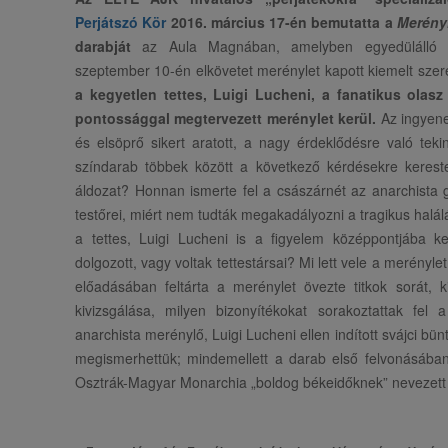
Perjátszó Kör
2016. március 17-én bemutatta a
Merényl
darabját
az Aula Magnában, amelyben egyedülálló 
szeptember 10-én elkövetet merénylet kapott kiemelt szer
a kegyetlen tettes, Luigi Lucheni, a fanatikus olasz
pontossággal megtervezett merénylet kerül.
Az ingyene
és elsöprő sikert aratott, a nagy érdeklődésre való tekinte
színdarab többek között a következő kérdésekre kereste
áldozat? Honnan ismerte fel a császárnét az anarchista
testőrei, miért nem tudták megakadályozni a tragikus halál
a tettes, Luigi Lucheni is a figyelem középpontjába ke
dolgozott, vagy voltak tettestársai? Mi lett vele a merényl
előadásában feltárta a merénylet övezte titkok sorát, k
kivizsgálása, milyen bizonyítékokat sorakoztattak fe
anarchista merénylő, Luigi Lucheni ellen indított svájci bü
megismerhettük; mindemellett a darab első felvonásában
Osztrák-Magyar Monarchia „boldog békeidőknek” nevezett 