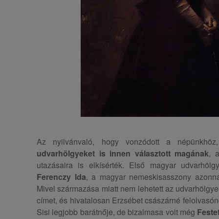
Az nyilvánvaló, hogy vonzódott a népünkhö
udvarhölgyeket is innen választott magának
, 
utazásaira is elkísérték. Első magyar udvarhöl
Ferenczy Ida
, a magyar nemeskisasszony azonnal 
Mivel származása miatt nem lehetett az udvarhölgye,
címet, és hivatalosan Erzsébet császárné felolvasónőj
Sisi legjobb barátnője, de bizalmasa volt még
Feste