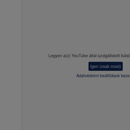
Legyen a(z)
YouTube
által szolgáltatott küls
Igen (csak most)
Adatvédelmi beállítások keze