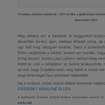
Erzsébet, osztrák császárné - 1921-es film, a gyilkosság rekonstr
Österreich (1921)
Még néhány szó a haláláról. A meggyilkolt királyn
december 24-én). Igen, valóban élhetett volna, de
úgy halt meg, ahogyan kívánta: Távol a szeretteitő
Előre megjósolta a halálát, amikor azt mondta, hogy 
át fog távozni. Amire Luigi Lucheni valószínűleg ne
töltött év után a cellájában az övével felakasztotta
az volt, hogy Erzsébet talán még hálát is érzett voln
hogy kívánságát ilyen pontosan teljesítette.
Ha a királyné utolsó óráiról többet szeretnél megtudn
ERZSÉBET KIRÁLYNÉ ELLEN
A legfrissebb, Erzsébet királyné életével kapcsolatos írásokról itt
KIRÁLYNÉ