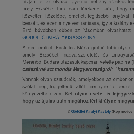
hívjam fel az olvasó figyelmét néhány érdekes tén
hogy Erzsébet tudatosan törekedett arra, hogy 
közvetlen közelébe, emellett legkisebb lányával, 
beszélt, és ezen a nyelven taníttatta, így a kislány 
Erről bővebben ebben az írásomban olvashatsz:
GÖDÖLLŐI KIRÁLYKISASSZONY
A már említett Festetics Mária grófnő több olyan e
amely Erzsébet magyarszeretetét és „magyarság
Meránból Budára utazásuk kapcsán vetette papírra (
császárné azt mondja Magyarországról: " hazam
Vannak olyan szituációk, amelyekben az ember ön
szólal meg, függetlenül attól, mennyire jól beszé
környezetben van.
Két olyan esetet is lejegyezt
hogy az ájulás után magához tért királyné magyar
©
Gödöllői Királyi Kastély
(Kép módosít