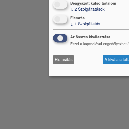
Beágyazott külső tartalom
↓
2
Szolgáltatások
Elemzés
↓
1
Szolgáltatás
Az összes kiválasztása
Ezzel a kapcsolóval engedélyezheti/t
Elutasítás
A kiválasztot