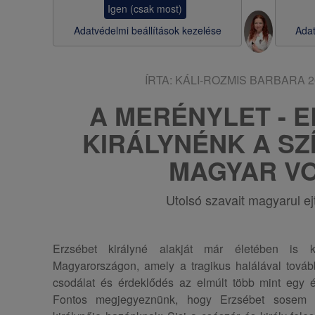
Igen (csak most)
s
Adatvédelmi beállítások kezelése
Adat
a
ÍRTA:
KÁLI-ROZMIS BARBARA
2
A MERÉNYLET - 
KIRÁLYNÉNK A SZ
MAGYAR V
Utolsó szavait magyarul ejt
Erzsébet királyné alakját már életében is k
Magyarországon, amely a tragikus halálával tovább
csodálat és érdeklődés az elmúlt több mint egy 
Fontos megjegyeznünk, hogy Erzsébet sosem 