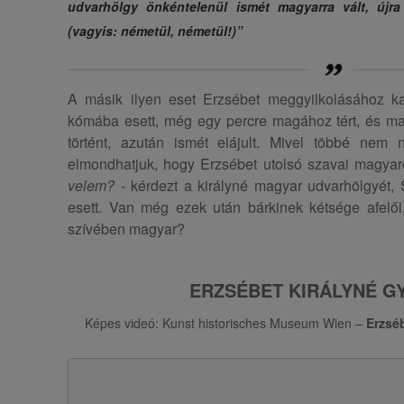
udvarhölgy önkéntelenül ismét magyarra vált, újra
(vagyis: németül, németül!)”
A másik ilyen eset Erzsébet meggyilkolásához kap
kómába esett, még egy percre magához tért, és m
történt, azután ismét elájult. Mivel többé nem 
elmondhatjuk, hogy Erzsébet utolsó szavai magyar
velem?
- kérdezt a királyné magyar udvarhölgyét, 
esett. Van még ezek után bárkinek kétsége afelől
szívében magyar?
ERZSÉBET KIRÁLYNÉ G
Képes videó: Kunst historisches Museum Wien –
Erzsé