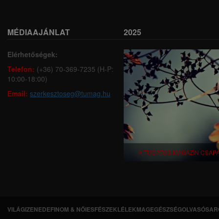
MÉDIAAJÁNLAT
2025
Elérhetőségek:
Telefon:
(+36) 70-369-7235 (H-P:
10:00-18:00)
Email:
szerkesztoseg@tumag.hu
A TUDATOS MAGAZIN CSAP
VILÁGI
ZENEDE
FINOM & NŐIES
FÉSZEK
LÉLEKMAG
EGÉSZSÉG
OLVASÓSAR