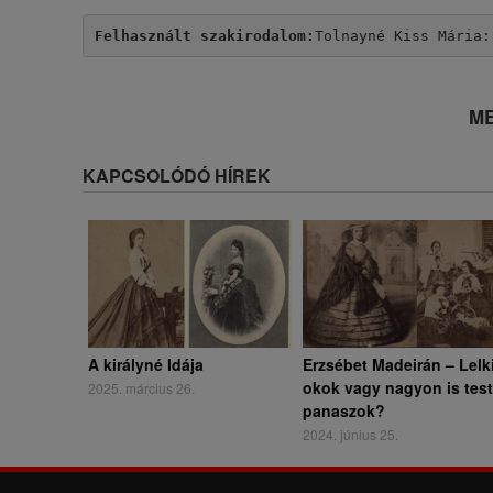
Felhasznált szakirodalom:
Tolnayné Kiss Mária:
ME
KAPCSOLÓDÓ HÍREK
A királyné Idája
Erzsébet Madeirán – Lelk
okok vagy nagyon is test
2025. március 26.
panaszok?
2024. június 25.