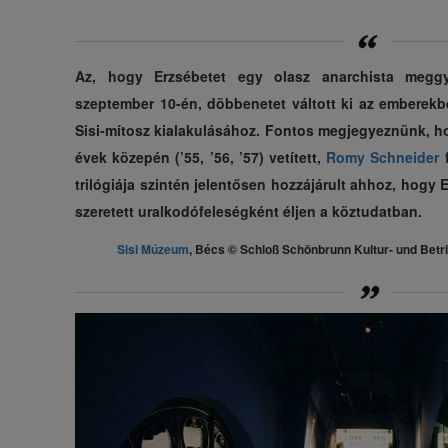
Az, hogy Erzsébetet egy olasz anarchista meggyi
szeptember 10-én, döbbenetet váltott ki az emberekbe
Sisi-mítosz kialakulásához. Fontos megjegyeznünk, h
évek közepén (’55, ’56, ’57) vetített,
Romy Schneider
trilógiája szintén jelentősen hozzájárult ahhoz, hogy 
szeretett uralkodófeleségként éljen a köztudatban.
Sisi Múzeum
, Bécs © Schloß Schönbrunn Kultur- und Betri