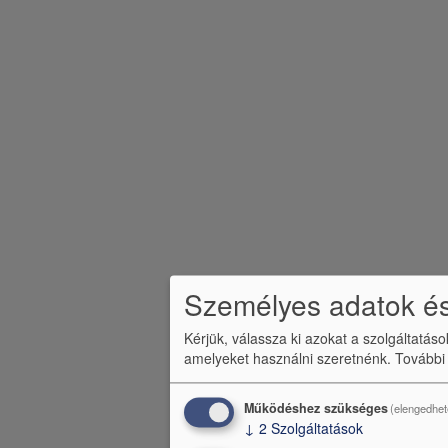
Személyes adatok és
Kérjük, válassza ki azokat a szolgáltatás
amelyeket használni szeretnénk.
További
Működéshez szükséges
(elengedhet
↓
2
Szolgáltatások