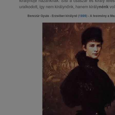
királynője hazánknak: Sisi a császár és király fele
uralkodott, így nem királynőnk, hanem király
nénk
vol
Benczúr Gyula - Erzsébet királyné (
1899
) - A festmény a M