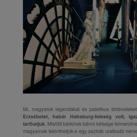
Mi, magyarok legendákat és patetikus történeteket
Erzsébetet, habár Habsburg-feleség volt, ig
tarthatjuk
. Mielőtt bárkinek bármi kétsége felmerüln
magyarnak tekinthetjük-e egy osztrák uralkodó ném