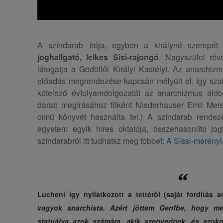
A színdarab írója, egyben a királyné szerepét
joghallgató, lelkes Sisi-rajongó
. Nagyszülei ré
látogatja a Gödöllői Királyi Kastélyt. Az anarch
előadás megrendezése kapcsán mélyült el, így szak
kötelező évfolyamdolgozatát az anarchizmus áldoza
darab megírásához főként Niederhauser Emil Merén
című könyvét használta fel.) A színdarab rendez
egyetem egyik híres oktatója, összehasonlító jogt
színdarabról itt tudhatsz meg többet:
A Sissi-merényl
Lucheni így nyilatkozott a tettéről (saját fordítás 
vagyok anarchista. Azért jöttem Genfbe, hogy me
statuálva azok számára, akik szenvednek, és azok