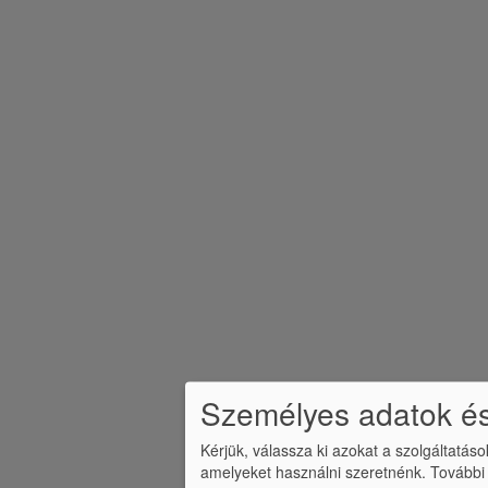
l
é
c
m
e
n
ü
Személyes adatok és
Kérjük, válassza ki azokat a szolgáltatás
amelyeket használni szeretnénk.
További