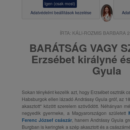
Igen (csak most)
s
Adatvédelmi beállítások kezelése
Adat
a
ÍRTA:
KÁLI-ROZMIS BARBARA
2
BARÁTSÁG VAGY 
Erzsébet királyné 
Gyula
Sokan tényként kezelik azt, hogy Erzsébet osztrák c
Habsburgok ellen lázadó Andrássy Gyula gróf, az 18
akasztott" között szerelem szövődött. Néhányan még 
negyedik gyermeke, a Magyarországon született
Ferenc József császár
, hanem Andrássy Gyula gróf
Burgban is keringtek a szép akasztott és a császárn