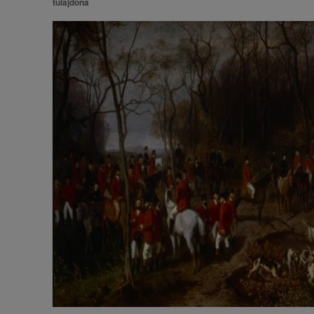
tulajdona