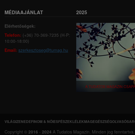
MÉDIAAJÁNLAT
2025
Elérhetőségek:
Telefon:
(+36) 70-369-7235 (H-P:
10:00-18:00)
Email:
szerkesztoseg@tumag.hu
A TUDATOS MAGAZIN CSAP
VILÁGI
ZENEDE
FINOM & NŐIES
FÉSZEK
LÉLEKMAG
EGÉSZSÉG
OLVASÓSAR
L
Copyright ©
2016
-
2024
A Tudatos Magazin. Minden jog fenntartva. A 