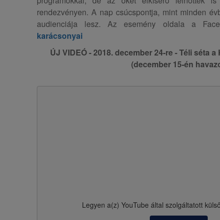
programokkal, de az őket elkísérő felnőttek i
rendezvényen. A nap csúcspontja, mint minden évbe
audienciája lesz. Az esemény oldala a Fac
karácsonyai
ÚJ VIDEÓ - 2018. december 24-re - Téli séta a 
(december 15-én havazo
Legyen a(z)
YouTube
által szolgáltatott küls