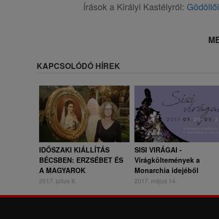
Írások a Királyi Kastélyról:
Gödöllői
ME
KAPCSOLÓDÓ HÍREK
IDŐSZAKI KIÁLLÍTÁS
SISI VIRÁGAI -
BÉCSBEN: ERZSÉBET ÉS
Virágköltemények a
A MAGYAROK
Monarchia idejéből
2017. július 8.
2017. május 14.