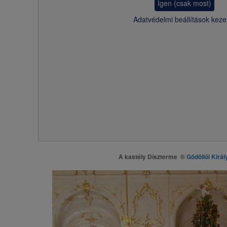
Igen (csak most)
Adatvédelmi beállítások keze
A kastély Díszterme ©
Gödöllői Királ