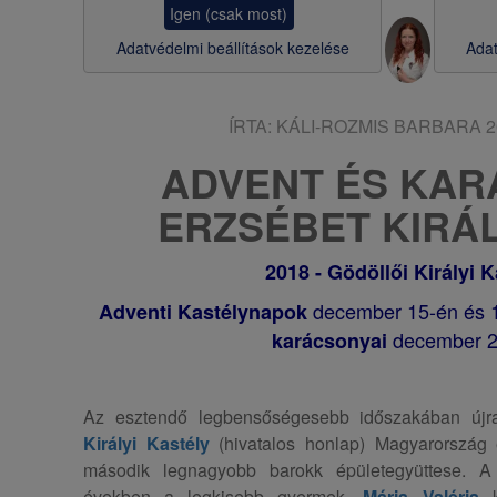
Igen (csak most)
s
Adatvédelmi beállítások kezelése
Adat
a
ÍRTA:
KÁLI-ROZMIS BARBARA
2
ADVENT ÉS KA
ERZSÉBET KIRÁ
2018 - Gödöllői Királyi K
december 15-én és 
Adventi Kastélynapok
december 
karácsonyai
Az esztendő legbensőségesebb időszakában újra
Királyi Kastély
(hivatalos honlap)
Magyarország e
második legnagyobb barokk épületegyüttese. 
években a legkisebb gyermek,
Mária Valéria
ke