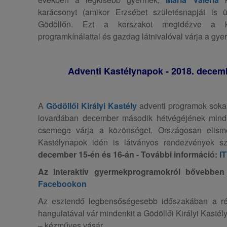
karácsonyt (amikor Erzsébet születésnapját is
Gödöllőn. Ezt a korszakot megidézve a ka
programkínálattal és gazdag látnivalóval várja a gyer
Adventi Kastélynapok - 2018. decem
A
Gödöllői Királyi Kastély
adventi programok sokas
lovardában december második hétvégéjének mindk
csemege várja a közönséget. Országosan elism
Kastélynapok idén is látványos rendezvények szín
december 15-én és 16-án - További információ:
I
Az interaktív gyermekprogramokról bővebben 
Facebookon
Az esztendő legbensőségesebb időszakában a ré
hangulatával vár mindenkit a Gödöllői Királyi Kastély
– kézműves vásár