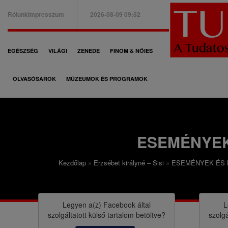
Ugrás
Rólunk
Impresszum
2026-08-09 09:52
a
B
tartalomra
a
F
EGÉSZSÉG
VILÁGI
ZENEDE
FINOM & NŐIES
l
ő
f
OLVASÓSAROK
MÚZEUMOK ÉS PROGRAMOK
n
e
a
l
v
s
i
ESEMÉNYEK
ő
g
m
Kezdőlap
Erzsébet királyné – Sisi
ESEMÉNYEK ÉS 
á
M
e
c
o
n
i
r
Legyen a(z)
Facebook
által
L
ü
szolgáltatott külső tartalom betöltve?
szolgá
ó
z