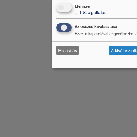
Elemzés
↓
1
Szolgáltatás
Az összes kiválasztása
Ezzel a kapcsolóval engedélyezheti/t
Elutasítás
A kiválasztot