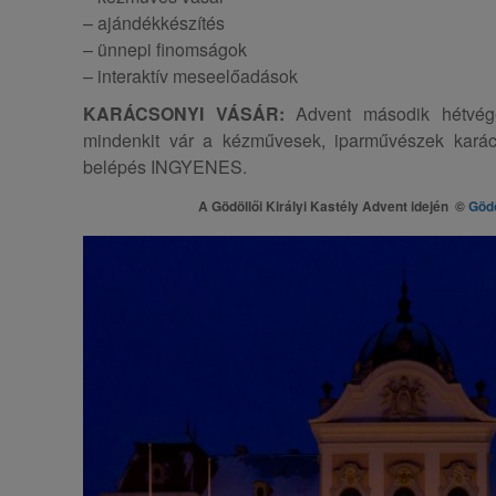
– ajándékkészítés
– ünnepi finomságok
– interaktív meseelőadások
KARÁCSONYI VÁSÁR:
Advent második hétvégé
mindenkit vár a kézművesek, iparművészek karác
belépés INGYENES.
A Gödöllői Királyi Kastély Advent idején ©
Gödö