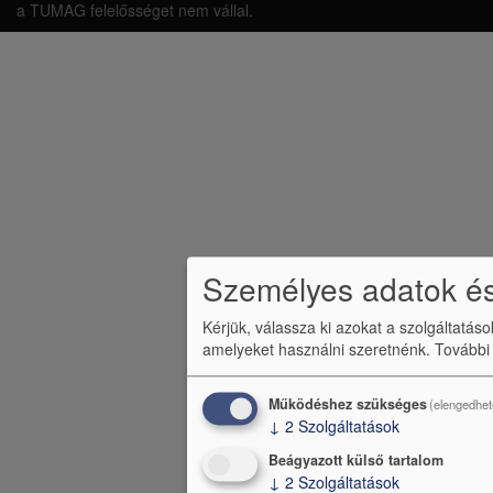
á
a TUMAG felelősséget nem vállal.
b
l
é
c
m
e
n
Személyes adatok és
ü
Kérjük, válassza ki azokat a szolgáltatás
amelyeket használni szeretnénk.
További
Működéshez szükséges
(elengedhet
↓
2
Szolgáltatások
Beágyazott külső tartalom
↓
2
Szolgáltatások