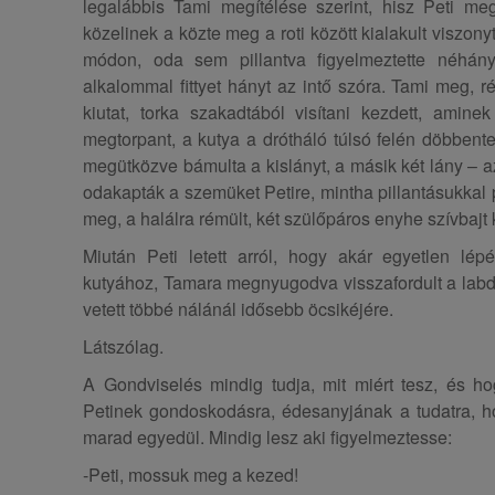
legalábbis Tami megítélése szerint, hisz Peti m
közelinek a közte meg a roti között kialakult viszonyt
módon, oda sem pillantva figyelmeztette néhán
alkalommal fittyet hányt az intő szóra. Tami meg,
kiutat, torka szakadtából visítani kezdett, amine
megtorpant, a kutya a drótháló túlsó felén döbbente
megütközve bámulta a kislányt, a másik két lány – 
odakapták a szemüket Petire, mintha pillantásukkal 
meg, a halálra rémült, két szülőpáros enyhe szívbajt
Miután Peti letett arról, hogy akár egyetlen lép
kutyához, Tamara megnyugodva visszafordult a labda
vetett többé nálánál idősebb öcsikéjére.
Látszólag.
A Gondviselés mindig tudja, mit miért tesz, és h
Petinek gondoskodásra, édesanyjának a tudatra, ho
marad egyedül. Mindig lesz aki figyelmeztesse:
-Peti, mossuk meg a kezed!