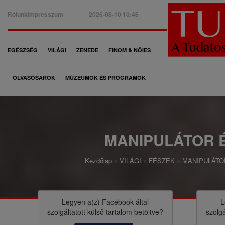
Ugrás
Rólunk
Impresszum
2026-08-10 10:46
a
B
tartalomra
a
F
EGÉSZSÉG
VILÁGI
ZENEDE
FINOM & NŐIES
l
ő
f
OLVASÓSAROK
MÚZEUMOK ÉS PROGRAMOK
n
e
a
l
v
s
i
MANIPULÁTOR 
ő
g
m
Kezdőlap
VILÁGI
FÉSZEK
MANIPULÁTO
á
M
e
c
o
n
i
r
Legyen a(z)
Facebook
által
L
ü
szolgáltatott külső tartalom betöltve?
szolgá
ó
z