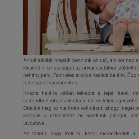
Annál inkább megállt bennünk az ütő, amikor naple
kicsődülni a fiatalságot az udvar csábítóan zöldellő
néhány perc, Tami éles sikolya hasított belénk. Épp 
reménybeli vacsoránkon.
Kriszta halálra váltan felkapta a fejét, futott, 
sorrendben rohantunk utána, bár ez teljes egészében
Odakint meg szinte öröm volt nézni, ahogy megértve
kaptunk a szívünkhöz és kezdtünk pihegni, mi
távoztával.
Az történt, hogy Peti túl közel merészkedett a 