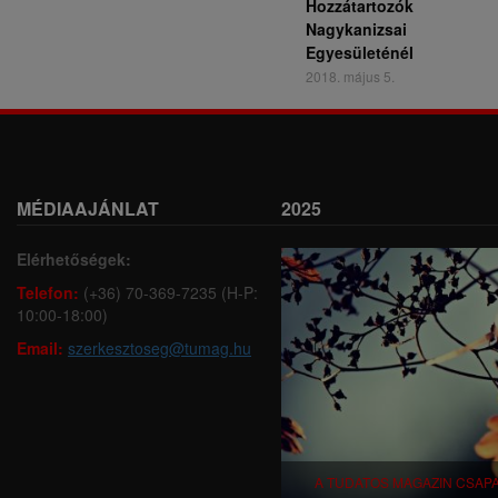
Hozzátartozók
Nagykanizsai
Egyesületénél
2018. május 5.
MÉDIAAJÁNLAT
2025
Elérhetőségek:
Telefon:
(+36) 70-369-7235 (H-P:
10:00-18:00)
Email:
szerkesztoseg@tumag.hu
A TUDATOS MAGAZIN CSAP