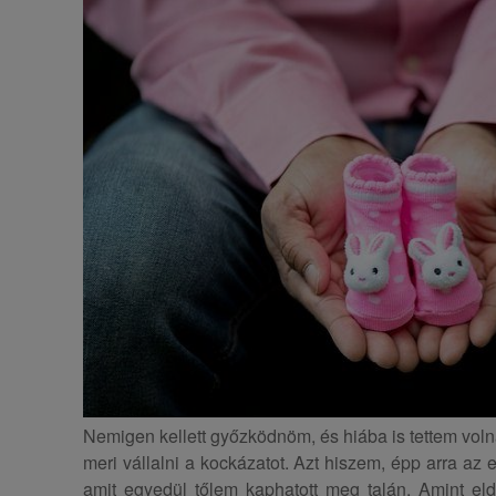
Nemigen kellett győzködnöm, és hiába is tettem voln
meri vállalni a kockázatot. Azt hiszem, épp arra az e
amit egyedül tőlem kaphatott meg talán. Amint eldö