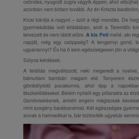
csöndes, nyugodt zugra vágyik éppen, ahol elbújhat 
azonban nem bírtam tovább. Az én Kriszta barátnőm
Kicsi bántja a nagyot – szól a régi mondás. De hog
gyermekáldás volt kilátásban, amit a Teremtőn k
tervezett és nem látott előre.
A kis Peti
mellé, aki regg
napját, még egy csöppség? A tengernyi gond, baj
ugyanannyi? És ha ő sem egészségesen jön a világr
Súlyos kérdések.
A felállás megváltozott, neki megeredt a nyelve
bámultam bambán magam elé. Tenyerem észrev
gömbölyödő pocakomra, ahol épp a napokban
fészkelődéseket. Belém nyilallt egy pillanatra az ér
Gondviselésnek, amiért engem mégiscsak kevesebb
mint szegény barátosnémat. Két egészséges gyermek
annak a harmadikat is, bár biztosíték ugyebár semmi