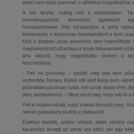
senki nem tartja szemmel, s afféléket is kipróbálhat
A két lányka nyakig volt a várépítésben, Tam
homokkupacokat, elmerülten igyekezett eg
homokszemeket. Peti kihasználva a soha vissza
körbenézett, s kíváncsian beletapicskolt a kerti csa
kiült a tilosban járás semmihez sem hasonlítható 
megbabonázott pillantása a tócsa felkavarodott vizé
arra készült, hogy megpróbálja rávenni a tóc
felszívódásra.
- Peti ne pancsolj! – szólalt meg oda sem pil
esztendős Tamara. Egész idő alatt feléje sem nézett,
pillanatban pontosan tudta, mit csinál éppen Peti. Be
őket, észrevétlenül. – Most nézd meg, hogy néz ki a 
Peti a húgára nézett, majd a kezét bámulta meg. Aztá
némán pakolászta tovább a játékautóit.
Évekkel később, amikor először jöttek néhány na
kavarodás támadt az udvar ura körül, aki egy héte