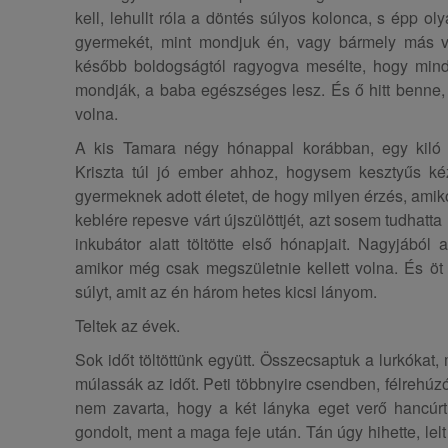
kell, lehullt róla a döntés súlyos kolonca, s épp o
gyermekét, mint mondjuk én, vagy bármely más 
később boldogságtól ragyogva mesélte, hogy minden
mondják, a baba egészséges lesz. És ő hitt benne,
volna.
A kis Tamara négy hónappal korábban, egy kiló h
Kriszta túl jó ember ahhoz, hogysem kesztyűs ké
gyermeknek adott életet, de hogy milyen érzés, amik
keblére repesve várt újszülöttjét, azt sosem tudhatta
inkubátor alatt töltötte első hónapjait. Nagyjából
amikor még csak megszületnie kellett volna. És öt
súlyt, amit az én három hetes kicsi lányom.
Teltek az évek.
Sok időt töltöttünk együtt. Összecsaptuk a lurkókat, 
múlassák az időt. Peti többnyire csendben, félrehúzó
nem zavarta, hogy a két lányka eget verő hancúrt 
gondolt, ment a maga feje után. Tán úgy hihette, lel