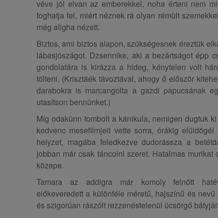
véve jól elvan az emberekkel, noha érteni nem min
foghatja fel, miért néznek rá olyan rémült szemekkel
még aligha nézett.
Biztos, ami biztos alapon, szükségesnek éreztük elk
lábasjószágot. Dzsennike, aki a bezártságot épp cs
gondolatára is kirázza a hideg, kénytelen volt h
tölteni. (Krisztáék távoztával, ahogy ő először kiteh
darabokra is marcangolta a gazdi papucsának egy
utasítson bennünket.)
Míg odakünn tombolt a kánikula, nemigen dugtuk ki a
kedvenc mesefilmjeit vette sorra, órákig elüldögél
helyzet, magába feledkezve dudorássza a betétda
jobban már csak táncolni szeret. Hatalmas murikat
közepe.
Tamara az addigra már komoly felnőtt hatév
előkeveredett a különféle méretű, hajszínű és nevű
és szigorúan rászólt rezzenéstelenül ücsörgő bátyjár