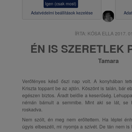
Igen (csak most)
s
Adatvédelmi beállítások kezelése
Adat
a
ÍRTA:
KÓSA ELLA
2017. 01
ÉN IS SZERETLEK PE
Tamara
Verőfényes késő őszi nap volt. A konyhában tett
Kriszta toppant be az ajtón. Köszönt is talán, bár
egészen biztos. Áradt belőle a keserűség. Lehuppa
némán bámult a semmibe. Mint aki se lát, se h
roskadva.
Nem szólt, én meg nem erőltettem. Ha léptei énh
úgyis elbeszéli, mi nyomja a szívét. De tán nem is 