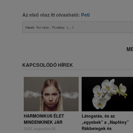
Az első rész itt olvasható:
Peti
Képek forrása: Pixabay 
1
, 
2
ME
KAPCSOLÓDÓ HÍREK
HARMONIKUS ÉLET
Látogatás, és az
MINDENKINEK JÁR
„egyebek” a „Napfény”
Rákbetegek és
2022. augusztus 26.