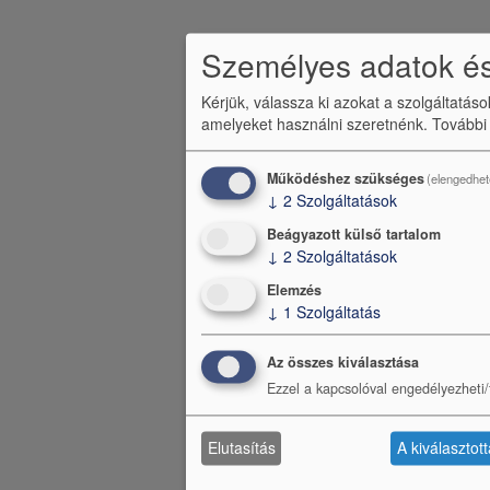
Személyes adatok és
Kérjük, válassza ki azokat a szolgáltatás
amelyeket használni szeretnénk.
További
Működéshez szükséges
(elengedhet
↓
2
Szolgáltatások
Beágyazott külső tartalom
↓
2
Szolgáltatások
Elemzés
↓
1
Szolgáltatás
Az összes kiválasztása
Ezzel a kapcsolóval engedélyezheti/t
Elutasítás
A kiválasztot