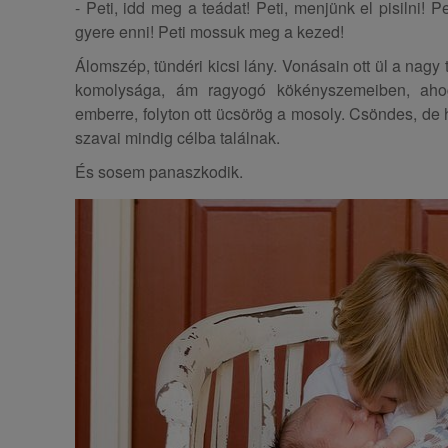
- Peti, idd meg a teádat! Peti, menjünk el pisilni! Pe
gyere enni! Peti mossuk meg a kezed!
Álomszép, tündéri kicsi lány. Vonásain ott ül a nagy 
komolysága, ám ragyogó kökényszemeiben, ahog
emberre, folyton ott ücsörög a mosoly. Csöndes, de h
szavai mindig célba találnak.
És sosem panaszkodik.