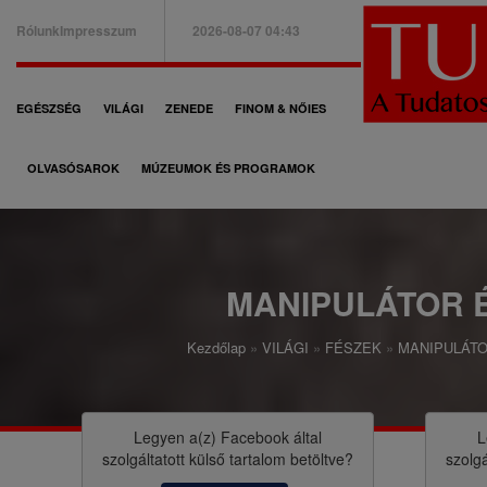
Ugrás
Rólunk
Impresszum
2026-08-07 04:43
a
B
tartalomra
a
F
EGÉSZSÉG
VILÁGI
ZENEDE
FINOM & NŐIES
l
ő
f
OLVASÓSAROK
MÚZEUMOK ÉS PROGRAMOK
n
e
a
l
v
s
i
MANIPULÁTOR 
ő
g
m
Kezdőlap
VILÁGI
FÉSZEK
MANIPULÁT
á
M
e
c
o
n
i
r
Legyen a(z)
Facebook
által
L
ü
szolgáltatott külső tartalom betöltve?
szolgá
ó
z