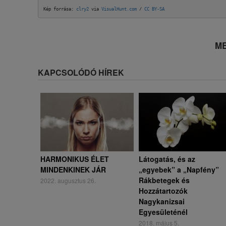
Kép forrása: 
clry2
 via 
VisualHunt.com
 / 
CC BY-SA
ME
KAPCSOLÓDÓ HÍREK
HARMONIKUS ÉLET
Látogatás, és az
MINDENKINEK JÁR
„egyebek” a „Napfény”
Rákbetegek és
2022. augusztus 26.
Hozzátartozók
Nagykanizsai
Egyesületénél
2018. május 5.