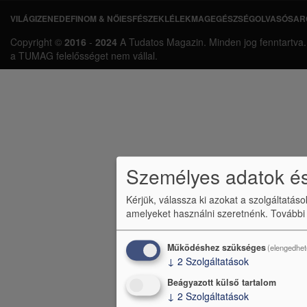
VILÁGI
ZENEDE
FINOM & NŐIES
FÉSZEK
LÉLEKMAG
EGÉSZSÉG
OLVASÓSAR
L
Copyright ©
2016
-
2024
A Tudatos Magazin. Minden jog fenntartva. A 
á
a TUMAG felelősséget nem vállal.
b
l
é
c
m
Személyes adatok és
e
Kérjük, válassza ki azokat a szolgáltatás
n
amelyeket használni szeretnénk.
További
ü
Működéshez szükséges
(elengedhet
↓
2
Szolgáltatások
Beágyazott külső tartalom
↓
2
Szolgáltatások