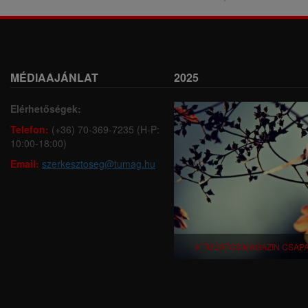
MÉDIAAJÁNLAT
2025
Elérhetőségek:
Telefon:
(+36) 70-369-7235 (H-P:
10:00-18:00)
Email:
szerkesztoseg@tumag.hu
A TUDATOS MAGAZIN CSAP