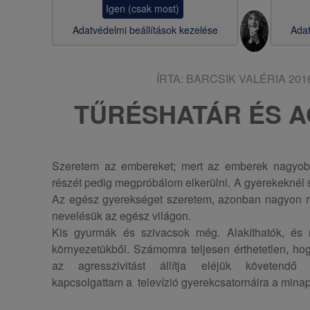
Igen (csak most)
s
Adatvédelmi beállítások kezelése
Adat
a
ÍRTA:
BARCSIK VALÉRIA
2016
TŰRÉSHATÁR ÉS A
Szeretem az embereket; mert az emberek nagyobb
részét pedig megpróbálom elkerülni. A gyerekeknél
Az egész gyerekséget szeretem, azonban nagyon ros
nevelésük az egész világon.
Kis gyurmák és szivacsok még. Alakíthatók, és
környezetükből. Számomra teljesen érthetetlen, hog
az agresszivitást állítja eléjük követendő 
kapcsolgattam a televízió gyerekcsatornáira a minap