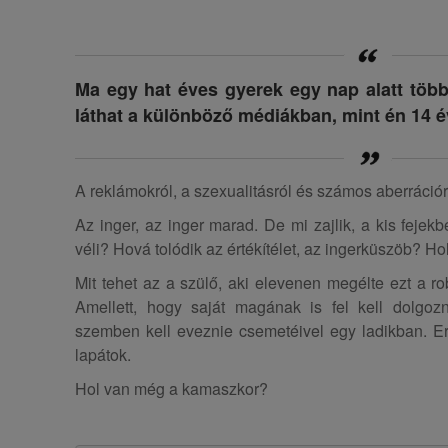
Ma egy hat éves gyerek egy nap alatt töb
láthat a különböző médiákban, mint én 14 é
A reklámokról, a szexualitásról és számos aberrációr
Az inger, az inger marad. De mi zajlik, a kis fej
véli? Hová tolódik az értékítélet, az ingerküszöb? Ho
Mit tehet az a szülő, aki elevenen megélte ezt a ro
Amellett, hogy saját magának is fel kell dolgozn
szemben kell eveznie csemetéivel egy ladikban. Er
lapátok.
Hol van még a kamaszkor?