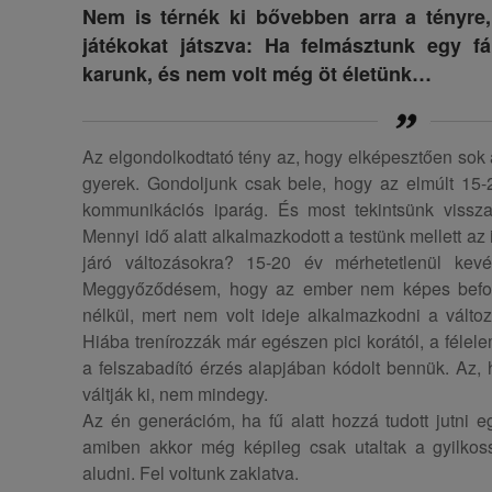
Nem is térnék ki bővebben arra a tényre,
játékokat játszva: Ha felmásztunk egy fá
karunk, és nem volt még öt életünk…
Az elgondolkodtató tény az, hogy elképesztően sok
gyerek. Gondoljunk csak bele, hogy az elmúlt 15
kommunikációs iparág. És most tekintsünk vissza
Mennyi idő alatt alkalmazkodott a testünk mellett az
járó változásokra? 15-20 év mérhetetlenül kev
Meggyőződésem, hogy az ember nem képes befog
nélkül, mert nem volt ideje alkalmazkodni a válto
Hiába trenírozzák már egészen pici korától, a félel
a felszabadító érzés alapjában kódolt bennük. Az,
váltják ki, nem mindegy.
Az én generációm, ha fű alatt hozzá tudott jutni 
amiben akkor még képileg csak utaltak a gyilkos
aludni. Fel voltunk zaklatva.