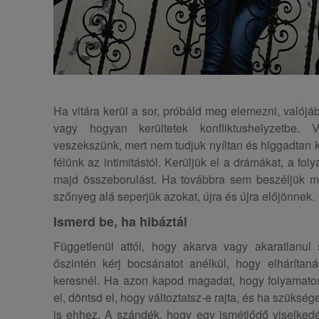
Ha vitára kerül a sor, próbáld meg elemezni, valójáb
vagy hogyan kerültetek konfliktushelyzetbe.
veszekszünk, mert nem tudjuk nyíltan és higgadtan k
félünk az intimitástól. Kerüljük el a drámákat, a fo
majd összeborulást. Ha továbbra sem beszéljük m
szőnyeg alá seperjük azokat, újra és újra előjönnek.
Ismerd be, ha hibáztál
Függetlenül attól, hogy akarva vagy akaratlanul 
őszintén kérj bocsánatot anélkül, hogy elhárítaná
keresnél. Ha azon kapod magadat, hogy folyamato
el, döntsd el, hogy változtatsz-e rajta, és ha szükség
is ehhez. A szándék, hogy egy ismétlődő viselkedés