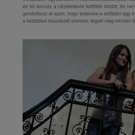
és túl komoly a nézeteltérés kettőtök között, és ne
gondolkozz el azon, hogy érdemes-e erőltetni egy il
a kettőtöket összekötő szeretet, tegyél meg minden tő