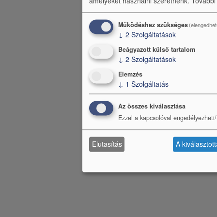
m
amelyeket használni szeretnénk.
További
e
Működéshez szükséges
(elengedhet
n
↓
2
Szolgáltatások
ü
Beágyazott külső tartalom
↓
2
Szolgáltatások
Elemzés
↓
1
Szolgáltatás
Az összes kiválasztása
Ezzel a kapcsolóval engedélyezheti/t
Elutasítás
A kiválasztot