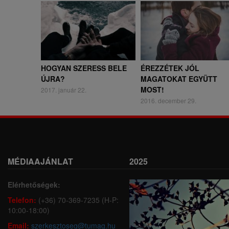
HOGYAN SZERESS BELE
ÉREZZÉTEK JÓL
ÚJRA?
MAGATOKAT EGYÜTT
MOST!
2017. január 22.
2016. december 29.
MÉDIAAJÁNLAT
2025
Elérhetőségek:
Telefon:
(+36) 70-369-7235 (H-P:
10:00-18:00)
Email:
szerkesztoseg@tumag.hu