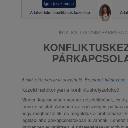
Igen (csak most)
s
Adatvédelmi beállítások kezelése
Adat
a
ÍRTA:
KÁLI-ROZMIS BARBARA
2
KONFLIKTUSKEZ
PÁRKAPCSOL
A cikk előzménye itt olvasható:
Érzelmek kifejezése
Kezeld hatékonyan a konfliktushelyzeteket!
Minden kapcsolatban vannak nézeteltérések, és ol
lenne elsétálni. Azonban az egészséges párkapcso
hogy megbeszéljük, és megoldjuk a problémákat. Fo
legstabilabb párkapcsolatokban is vannak. Lehetet
mindenben egyetértsen. A nézeteltéréseket jobb mie