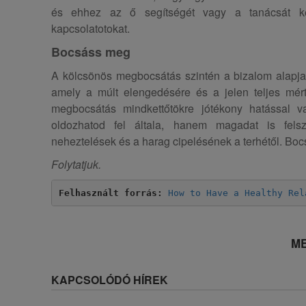
és ehhez az ő segítségét vagy a tanácsát kér
kapcsolatotokat.
Bocsáss meg
A kölcsönös megbocsátás szintén a bizalom alapj
amely a múlt elengedésére és a jelen teljes mér
megbocsátás mindkettőtökre jótékony hatással 
oldozhatod fel általa, hanem magadat is fels
neheztelések és a harag cipelésének a terhétől. Bocs
Folytatjuk.
Felhasznált forrás:
How to Have a Healthy Rel
ME
KAPCSOLÓDÓ HÍREK