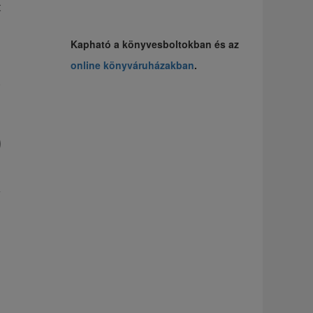
t
i
Kapható a könyvesboltokban és az
n
online könyváruházakban
.
,