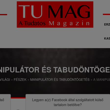
M
ERZ
á
KAS
s
o
d
l
NIPULÁTOR ÉS TABUDÖNTÖGE
a
VILÁGI
FÉSZEK
MANIPULÁTOR ÉS TABUDÖNTÖGETÉS
A MANIPU
g
o
s
lső
Legyen a(z)
Facebook
által szolgáltatott külső
tartalom betöltve?
n