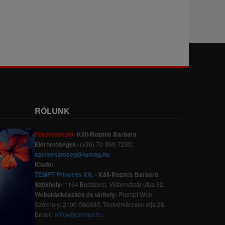
RÓLUNK
Főszerkesztő:
Káli-Rozmis Barbara
Elérhetőségek:
(+36) 70-369-7235;
szerkesztoseg@tumag.hu
Kiadó:
TEMPT Princess Kft.
- Káli-Rozmis Barbara
Székhely:
1164 Budapest, Vidámvásár utca 62.
Weboldalkészítés és tárhely:
Prompt Web
Székhely: 2100 Gödöllő, Testvérvárosok útja 28.
Email:
office@prompt.hu