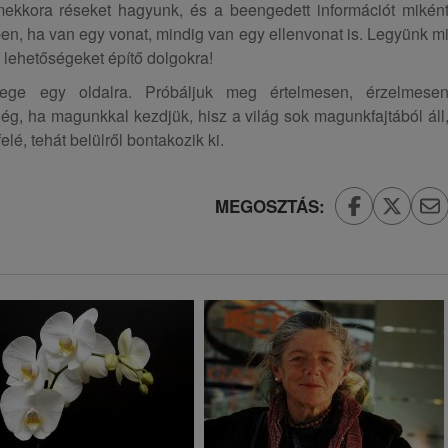
mekkora réseket hagyunk, és a beengedett információt mikén
en, ha van egy vonat, mindig van egy ellenvonat is. Legyünk m
 lehetőségeket építő dolgokra!
lege egy oldalra. Próbáljuk meg értelmesen, érzelmese
lég, ha magunkkal kezdjük, hisz a világ sok magunkfajtából áll
elé, tehát belülről bontakozik ki.
MEGOSZTÁS: