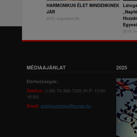
HARMONIKUS ÉLET MINDENKINEK
Látoga
JÁR
„Napfé
Hozzát
2022. augusztus 26.
Egyesü
2018. má
MÉDIAAJÁNLAT
2025
Elérhetőségek:
Telefon:
(+36) 70-369-7235 (H-P: 10:00-
18:00)
Email:
szerkesztoseg@tumag.hu