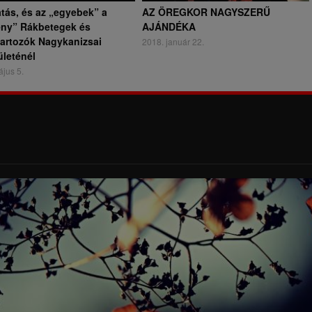
tás, és az „egyebek” a
AZ ÖREGKOR NAGYSZERŰ
ny” Rákbetegek és
AJÁNDÉKA
artozók Nagykanizsai
2018. január 22.
leténél
jus 5.