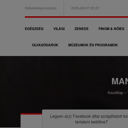
Ugrás
Rólunk
Impresszum
2026-08-07 20:28
a
B
tartalomra
a
F
EGÉSZSÉG
VILÁGI
ZENEDE
FINOM & NŐIES
l
ő
f
OLVASÓSAROK
MÚZEUMOK ÉS PROGRAMOK
n
e
a
l
v
s
i
MA
ő
g
m
Kezdőlap
á
M
e
c
o
n
i
r
Legyen a(z)
Facebook
által szolgáltatott kü
ü
tartalom betöltve?
ó