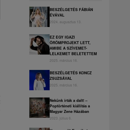
BESZÉLGETÉS FÁBIÁN
ÉVÁVAL
2024. augusztus 13.
EZ EGY IGAZI
ÖRÖMPROJEKT LETT,
AMIBE A SZÍVEMET-
LELKEMET BELETETTEM
2025. március 16.
,
BESZÉLGETÉS KONCZ
ZSUZSÁVAL
2025. március 16.
n
k
Nekünk írták a dalt! –
t
Poptörténeti kiállítás a
a
Magyar Zene Házában
2023. július 6.