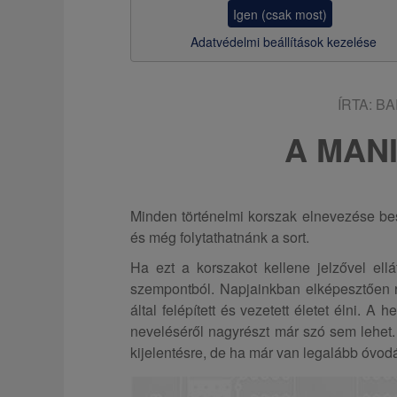
z
Igen (csak most)
s
Adatvédelmi beállítások kezelése
a
ÍRTA:
BA
A MAN
Minden történelmi korszak elnevezése bes
és még folytathatnánk a sort.
Ha ezt a korszakot kellene jelzővel ell
szempontból. Napjainkban elképesztően r
által felépített és vezetett életet élni. A
neveléséről nagyrészt már szó sem lehet. 
kijelentésre, de ha már van legalább óvod