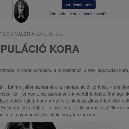
a
Igen (csak most)
v
Adatvédelmi beállítások kezelése
i
g
RCSIK VALÉRIA
2016. 09. 06.
á
IPULÁCIÓ KORA
c
i
ó
zédes. A sötét középkor, a reneszánsz, a felvilágosodás kora
átni, bátran jellemezhetnénk a manipuláció korának - minde
ésen kell lennünk, ha szeretnénk a valódi tudatos, önmagun
 helyzet odáig fajult, hogy a gyerekeink klasszikus értelembe vet
Felkaphatják a fejüket a jóérzésű, lelkiismeretes szülők erre 
ás korú a gyermekük, belátják, hogy igazam van.