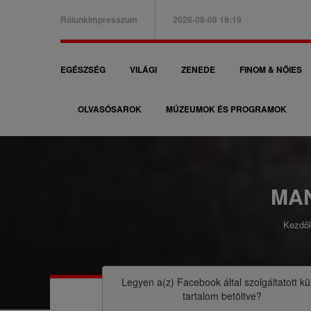
Ugrás
Rólunk
Impresszum
2026-08-08 19:19
a
B
tartalomra
a
F
EGÉSZSÉG
VILÁGI
ZENEDE
FINOM & NŐIES
l
ő
f
OLVASÓSAROK
MÚZEUMOK ÉS PROGRAMOK
n
e
a
l
v
s
i
MA
ő
g
m
Kezdől
á
M
e
c
o
n
i
r
Legyen a(z)
Facebook
által szolgáltatott kü
ü
tartalom betöltve?
ó