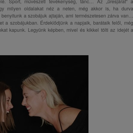
felé. Sport, művészeti tevékenység, tánc… Az „üresjárat” 
ogy milyen oldalakat néz a neten, még akkor is, ha durv
l” benyitunk a szobájuk ajtaján, ami természetesen zárva van
t a szobájukban. Érdeklődjünk a napjaik, barátaik felől, mé
okat kapunk. Legyünk képben, mivel és kikkel tölti az idejét 