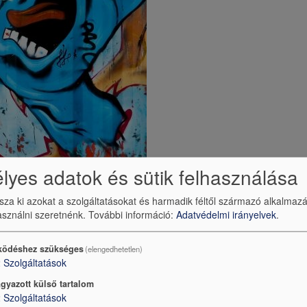
yes adatok és sütik felhasználása
ssza ki azokat a szolgáltatásokat és harmadik féltől származó alkalmaz
ott. Ha túl szűklátóan fogalmaznék, azt mondanám, túl va
sználni szeretnénk.
További információ:
Adatvédelmi irányelvek
.
szélesebb látókörben a környezet az, ami megváltozott. 
os táptalaja lett. Korunk manipulatív elemei a kamaszokba
ödéshez szükséges
(elengedhetetlen)
 kínált deviancia bennük tud kontrollálatlanul megtestesülni.
2
Szolgáltatások
gyazott külső tartalom
2
Szolgáltatások