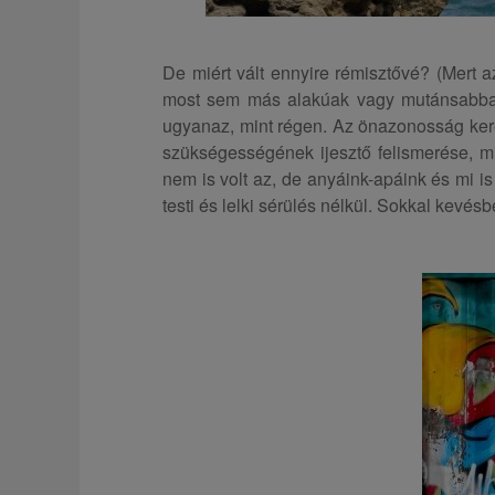
De miért vált ennyire rémisztővé? (Mert a
most sem más alakúak vagy mutánsabbak,
ugyanaz, mint régen. Az önazonosság kere
szükségességének ijesztő felismerése, m
nem is volt az, de anyáink-apáink és mi 
testi és lelki sérülés nélkül. Sokkal kevésb