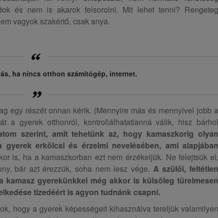
udok és nem is akarok felsorolni. Mit lehet tenni? Rengete
nem vagyok szakértő, csak anya.
s, ha nincs otthon számítógép, internet.
ag egy részét onnan kérik. (Mennyire más és mennyivel jobb 
át a gyerek otthonról, kontrollálhatatlanná válik, hisz bárho
tom szerint, amit tehetünk az, hogy kamaszkorig olya
 gyerek erkölcsi és érzelmi nevelésében, ami alapjába
r is, ha a kamaszkorban ezt nem érzékeljük. Ne felejtsük el
ony, bár azt érezzük, soha nem lesz vége.
A szülői, feltétle
y a kamasz gyerekünkkel még akkor is külsőleg türelmese
elkedése tizedéért is agyon tudnánk csapni.
tok, hogy a gyerek képességeit kihasználva tereljük valamilye