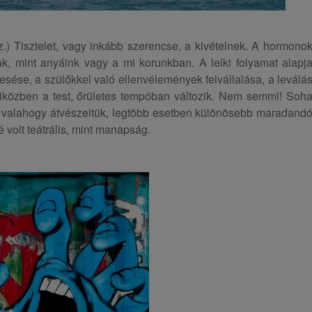
z.) Tisztelet, vagy inkább szerencse, a kivételnek. A hormono
 mint anyáink vagy a mi korunkban. A lelki folyamat alapj
sése, a szülőkkel való ellenvélemények felvállalása, a leválá
iközben a test, őrületes tempóban változik. Nem semmi! Soh
is valahogy átvészeltük, legtöbb esetben különösebb maradand
é volt teátrális, mint manapság.