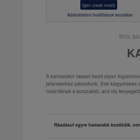
z
Igen (csak most)
s
Adatvédelmi beállítások kezelése
a
ÍRTA:
BA
K
A kamaszkor lassan kezd olyan fogalommá 
jeleneteihez párosítunk. Sok kisgyerekes a
most félnek a korszaktól, ami oly fenyegető
Ráadásul egyre hamarabb kezdődik, nem r