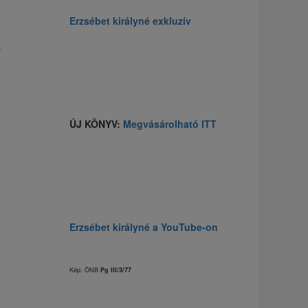
Erzsébet királyné exkluzív
k
a
s
a
ó
ÚJ KÖNYV:
Megvásárolható ITT
Erzsébet királyné a YouTube-on
Kép: ÖNB
Pg III/3/77