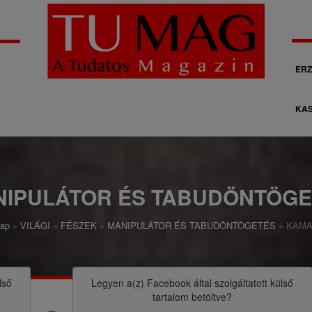
M
ERZ
á
KAS
s
o
d
l
NIPULÁTOR ÉS TABUDÖNTÖGE
a
ap
VILÁGI
FÉSZEK
MANIPULÁTOR ÉS TABUDÖNTÖGETÉS
KAMA
g
o
s
lső
Legyen a(z)
Facebook
által szolgáltatott külső
tartalom betöltve?
n