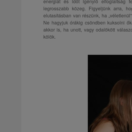
energiát és időt igénylő elfoglaltság 
legrosszabb közeg. Figyeljünk arra, h
elutasításban van részünk, ha „véletlenü
Ne hagyjuk órákig csöndben kuksolni őke
akkor is, ha unott, vagy odalökött válasz
kölök.