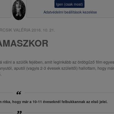
a
Igen (csak most)
v
Adatvédelmi beállítások kezelése
i
g
RCSIK VALÉRIA
2016. 10. 21.
á
AMASZKOR
c
i
ó
válni a szülők fejében, amit leginkább az ördögűző film egye
nyutól, aputól (vagyis 2-3 évesek szüleitől) hallottam, hogy má
.
itka, hogy már a 10-11 éveseknél felbukkannak az első jelei.