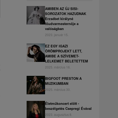
AMIBEN AZ ÚJ SISI-
SOROZATOK HAZUDNAK
Erzsébet királyné
főudvarmesternője a
valóságban
2023. január 15.
EZ EGY IGAZI
ÖRÖMPROJEKT LETT,
AMIBE A SZÍVEMET-
LELKEMET BELETETTEM
s
2025. március 16.
r
BIGFOOT PRESTON A
MUZIKUMBAN
2025. március 30.
Életműkoncert előtt -
beszélgetés Csepregi Évával
2023. augusztus 8.