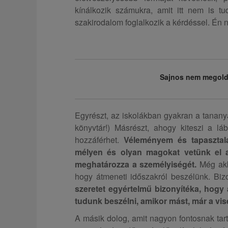
kínálkozik számukra, amit itt nem is t
szakirodalom foglalkozik a kérdéssel. Én 
Sajnos nem megoldá
Egyrészt, az iskolákban gyakran a tanany
könyvtár!) Másrészt, ahogy kiteszi a láb
hozzáférhet.
Véleményem és tapasztala
mélyen és olyan magokat vetünk el a
meghatározza a személyiségét.
Még akko
hogy átmeneti időszakról beszélünk. Biz
szeretet egyértelmű bizonyítéka, hog
tudunk beszélni, amikor mást, már a vis
A másik dolog, amit nagyon fontosnak tar