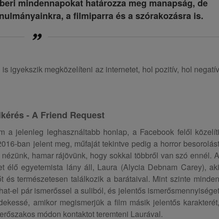
emberi mindennapokat határozza meg manapság, de
nulmányainkra, a filmiparra és a szórakozásra is.
s igyekszik megközelíteni az internetet, hol pozitív, hol negatí
lkérés - A Friend Request
lm a jelenleg leghasználtabb honlap, a Facebook felől közelít
2016-ban jelent meg, műfaját tekintve pedig a horror besorolás
é nézünk, hamar rájövünk, hogy sokkal többről van szó ennél. 
et élő egyetemista lány áll, Laura (Alycia Debnam Carey), ak
őt és természetesen találkozik a barátaival. Mint szinte minde
chat-el pár ismerőssel a suliból, és jelentős ismerősmennyisége
dekessé, amikor megismerjük a film másik jelentős karakterét
sé erőszakos módon kontaktot teremteni Laurával.