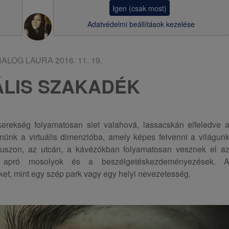
a
Igen (csak most)
v
Adatvédelmi beállítások kezelése
i
g
BALOG LAURA
2016. 11. 19.
á
ÁLIS SZAKADÉK
c
i
ó
erekség folyamatosan siet valahová, lassacskán elfeledve 
nünk a virtuális dimenzióba, amely képes felvenni a világun
buszon, az utcán, a kávézókban folyamatosan vesznek el a
z apró mosolyok és a beszélgetéskezdeményezések. 
ket, mint egy szép park vagy egy helyi nevezetesség.