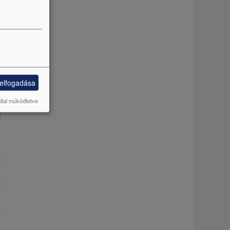
 elfogadása
által működtetve
k
e
b
e
n
y
a