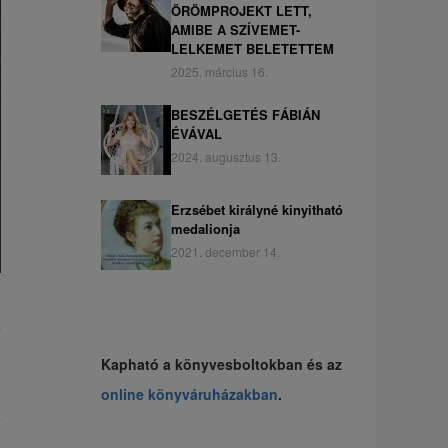
ÖRÖMPROJEKT LETT,
AMIBE A SZÍVEMET-
LELKEMET BELETETTEM
2025. március 16.
BESZÉLGETÉS FÁBIÁN
ÉVÁVAL
2024. augusztus 13.
Erzsébet királyné kinyitható
medalionja
2021. december 14.
z
Kapható a könyvesboltokban és az
online könyváruházakban
.