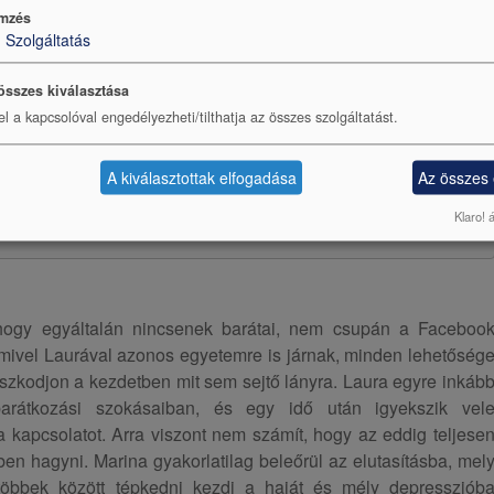
mzés
1
Szolgáltatás
összes kiválasztása
el a kapcsolóval engedélyezheti/tilthatja az összes szolgáltatást.
A kiválasztottak elfogadása
Az összes
Klaro! 
 hogy egyáltalán nincsenek barátai, nem csupán a Faceboo
mivel Laurával azonos egyetemre is járnak, minden lehetőség
szkodjon a kezdetben mit sem sejtő lányra. Laura egyre inkáb
 barátkozási szokásaiban, és egy idő után igyekszik vel
a kapcsolatot. Arra viszont nem számít, hogy az eddig teljese
en hagyni. Marina gyakorlatilag beleőrül az elutasításba, mel
n többek között tépkedni kezdi a haját és mély depressziób