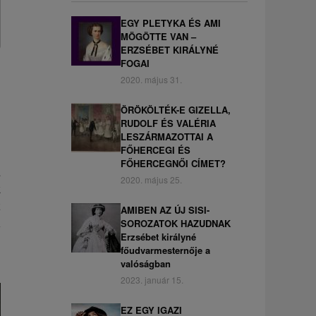
EGY PLETYKA ÉS AMI
MÖGÖTTE VAN –
ERZSÉBET KIRÁLYNÉ
FOGAI
2020. május 31.
ÖRÖKÖLTÉK-E GIZELLA,
RUDOLF ÉS VALÉRIA
LESZÁRMAZOTTAI A
FŐHERCEGI ÉS
FŐHERCEGNŐI CÍMET?
a
2020. május 25.
k
z
AMIBEN AZ ÚJ SISI-
A
SOROZATOK HAZUDNAK
Erzsébet királyné
főudvarmesternője a
valóságban
2023. január 15.
EZ EGY IGAZI