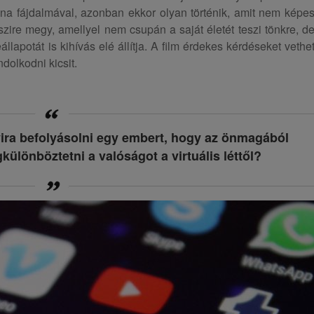
ina fájdalmával, azonban ekkor olyan történik, amit nem képe
zire megy, amellyel nem csupán a saját életét teszi tönkre, d
lapotát is kihívás elé állítja. A film érdekes kérdéseket vethe
dolkodni kicsit.
yira befolyásolni egy embert, hogy az önmagából
ülönböztetni a valóságot a virtuális léttől?