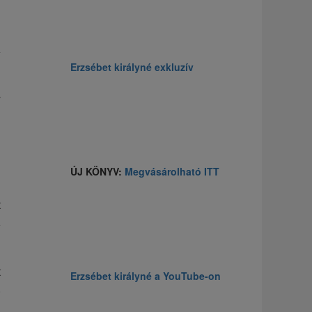
Erzsébet királyné exkluzív
v
ÚJ KÖNYV:
Megvásárolható ITT
i
t
A
i
n
t
Erzsébet királyné a YouTube-on
,