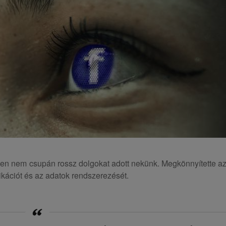
sen nem csupán rossz dolgokat adott nekünk. Megkönnyítette a
kációt és az adatok rendszerezését.