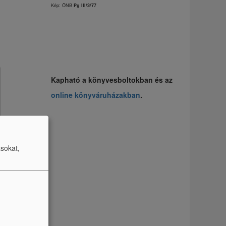
Kép: ÖNB
Pg III/3/77
Kapható a könyvesboltokban és az
online könyváruházakban
.
ásokat,