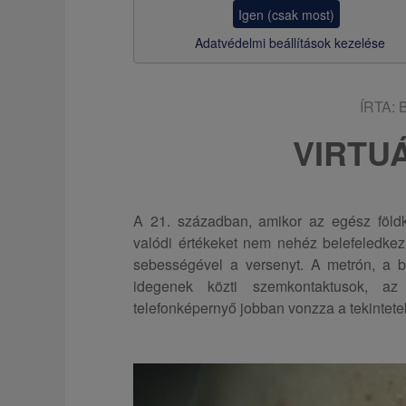
z
Igen (csak most)
s
Adatvédelmi beállítások kezelése
a
ÍRTA:
VIRTU
A 21. században, amikor az egész földk
valódi értékeket nem nehéz belefeledkez
sebességével a versenyt. A metrón, a 
idegenek közti szemkontaktusok, a
telefonképernyő jobban vonzza a tekintete