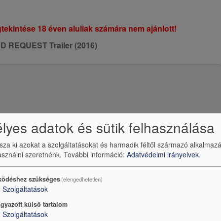
tekintése 18 éven aluliak számára nem ajánlott!
D REQUEST Trailer (2016)
yes adatok és sütik felhasználása
ssza ki azokat a szolgáltatásokat és harmadik féltől származó alkalmaz
sználni szeretnénk.
További információ:
Adatvédelmi irányelvek
.
ödéshez szükséges
(elengedhetetlen)
be
által szolgáltatott külső tartalom betöltve?
2
Szolgáltatások
Igen (csak most)
gyazott külső tartalom
2
Szolgáltatások
védelmi beállítások kezelése