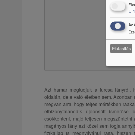
Ele
↓
Az 
Ezz
Elutasítás
Azt hamar megtudjuk a furcsa lányról,
oldalán, de a való életben sem. Azonban 
megvan arra, hogy teljes mértékben ráaka
elbizonytalanodik újdonsült ismerőse
csökkenteni, majd teljesen megszüntetni 
magányos lány ezt közel sem fogja annyib
fizikailag is megnyilvánul rajta, hisze