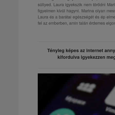
süllyed. Laura igyekszik nem törődni Mar
figyelmen kívül hagyni. Marina olyan mess
Laura és a barátai egészségét és ép elmeál
fel az emberben, amin talán érdemes elgon
Tényleg képes az internet ann
kifordulva igyekezzen megk