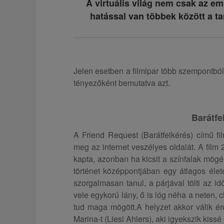
A virtuális világ nem csak az 
hatással van többek között a ta
Jelen esetben a filmipar több szempontból i
tényezőként bemutatva azt.
Barátfe
A Friend Request (Barátfelkérés) című fi
meg az internet veszélyes oldalát. A film 
kapta, azonban ha kicsit a színfalak mög
történet középpontjában egy átlagos élet
szorgalmasan tanul, a párjával tölti az id
vele egykorú lány, ő is lóg néha a neten, 
tud maga mögött.A helyzet akkor válik ér
Marina-t (Liesl Ahlers), aki igyekszik kis