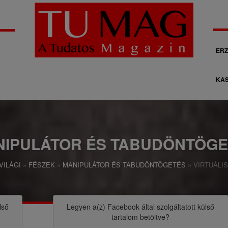
M
ERZ
á
KAS
s
o
d
l
NIPULÁTOR ÉS TABUDÖNTÖGE
a
VILÁGI
FÉSZEK
MANIPULÁTOR ÉS TABUDÖNTÖGETÉS
VIRTUÁLI
g
o
s
lső
Legyen a(z)
Facebook
által szolgáltatott külső
tartalom betöltve?
n