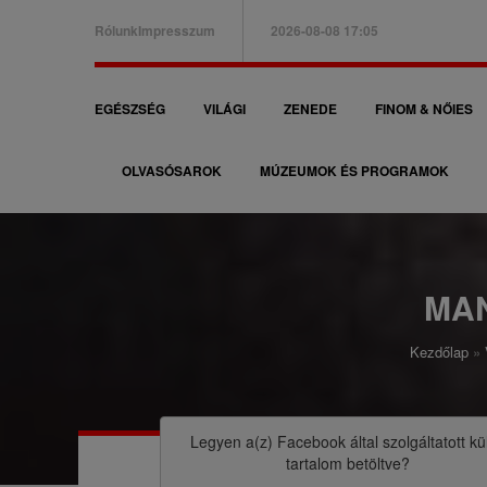
Ugrás
Rólunk
Impresszum
2026-08-08 17:05
a
B
tartalomra
a
F
EGÉSZSÉG
VILÁGI
ZENEDE
FINOM & NŐIES
l
ő
f
OLVASÓSAROK
MÚZEUMOK ÉS PROGRAMOK
n
e
a
l
v
s
i
MA
ő
g
m
Kezdőlap
á
M
e
c
o
n
i
r
Legyen a(z)
Facebook
által szolgáltatott kü
ü
tartalom betöltve?
ó