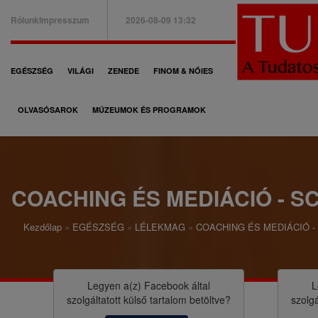
Ugrás
Rólunk
Impresszum
2026-08-09 13:32
a
B
tartalomra
a
F
EGÉSZSÉG
VILÁGI
ZENEDE
FINOM & NŐIES
l
ő
f
OLVASÓSAROK
MÚZEUMOK ÉS PROGRAMOK
n
e
a
l
v
s
i
COACHING ÉS MEDIÁCIÓ - 
ő
g
m
Kezdőlap
EGÉSZSÉG
LÉLEKMAG
COACHING ÉS MEDIÁCIÓ 
á
M
e
c
o
n
i
r
Legyen a(z)
Facebook
által
L
ü
szolgáltatott külső tartalom betöltve?
szolgá
ó
z