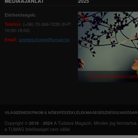
MÉDIAAJÁNLAT
2025
Elérhetőségek:
Telefon:
(+36) 70-369-7235 (H-P:
10:00-18:00)
Email:
szerkesztoseg@tumag.hu
A TUDATOS MAGAZIN CSAP
VILÁGI
ZENEDE
FINOM & NŐIES
FÉSZEK
LÉLEKMAG
EGÉSZSÉG
OLVASÓSAR
L
Copyright ©
2016
-
2024
A Tudatos Magazin. Minden jog fenntartva. A 
á
a TUMAG felelősséget nem vállal.