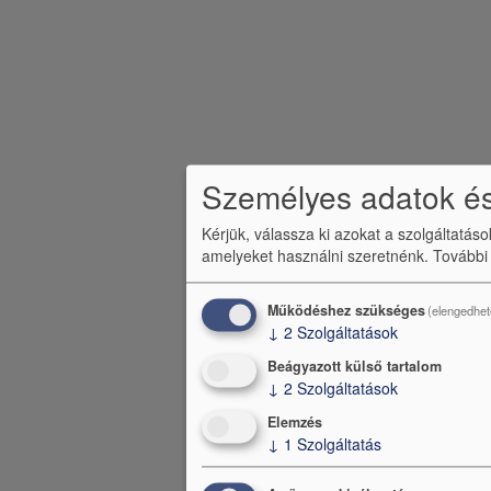
b
l
é
c
m
e
Személyes adatok és
n
Kérjük, válassza ki azokat a szolgáltatás
ü
amelyeket használni szeretnénk.
További
Működéshez szükséges
(elengedhet
↓
2
Szolgáltatások
Beágyazott külső tartalom
↓
2
Szolgáltatások
Elemzés
↓
1
Szolgáltatás