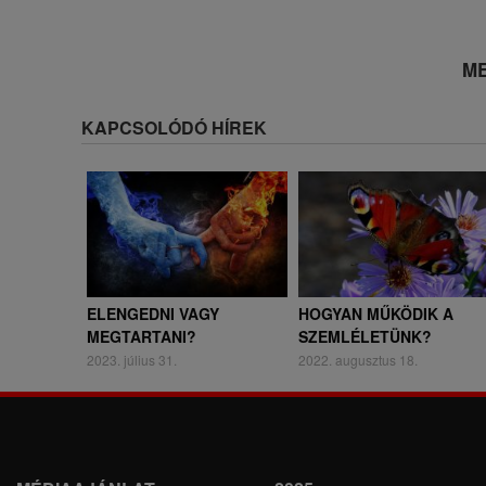
ME
KAPCSOLÓDÓ HÍREK
ELENGEDNI VAGY
HOGYAN MŰKÖDIK A
MEGTARTANI?
SZEMLÉLETÜNK?
2023. július 31.
2022. augusztus 18.