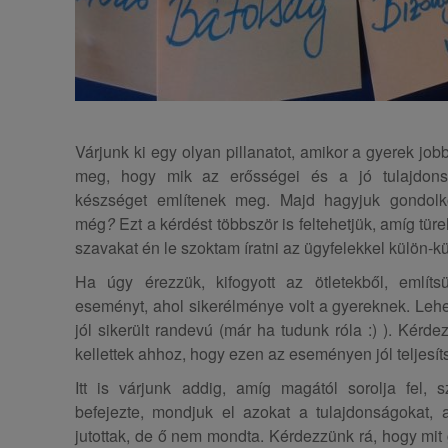
Várjunk ki egy olyan pillanatot, amikor a gyerek jo
meg, hogy mik az erősségei és a jó tulajdonsá
készséget említenek meg. Majd hagyjuk gondolk
még
?
Ezt a kérdést többször is feltehetjük, amíg tür
szavakat én le szoktam íratni az ügyfelekkel külön-kü
Ha úgy érezzük, kifogyott az ötletekből, emlí
eseményt, ahol sikerélménye volt a gyereknek. Lehet
jól sikerült randevú (már ha tudunk róla :) ). Kér
kellettek ahhoz, hogy ezen az eseményen jól teljesít
Itt is várjunk addig, amíg magától sorolja fel,
befejezte, mondjuk el azokat a tulajdonságokat,
jutottak, de ő nem mondta. Kérdezzünk rá, hogy mi