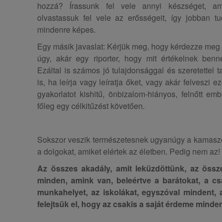
hozzá? Írassunk fel vele annyi készséget, a
olvastassuk fel vele az erősségeit, így jobban 
mindenre képes.
Egy másik javaslat: Kérjük meg, hogy kérdezze meg a 
úgy, akár egy riporter, hogy mit értékelnek benn
Ezáltal is számos jó tulajdonsággal és szeretettel t
is, ha leírja vagy leíratja őket, vagy akár felveszi 
gyakorlatot kishitű, önbizalom-hiányos, felnőtt emb
főleg egy célkitűzést követően.
Sokszor veszik természetesnek ugyanúgy a kamaszok
a dolgokat, amiket elértek az életben. Pedig nem az!
Az összes akadály, amit leküzdöttünk, az össze
minden, amink van, beleértve a barátokat, a csa
munkahelyet, az iskolákat, egyszóval mindent, a
felejtsük el, hogy az csakis a saját érdeme minde