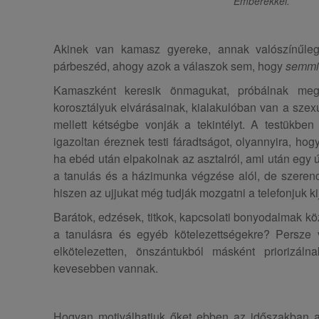
Emberekkel.
Akinek van kamasz gyereke, annak valószínűleg
párbeszéd, ahogy azok a válaszok sem, hogy
semmi
Kamaszként keresik önmagukat, próbálnak megfe
korosztályuk elvárásainak, kialakulóban van a szexu
mellett kétségbe vonják a tekintélyt. A testükbe
igazoltan éreznek testi fáradtságot, olyannyira, hog
ha ebéd után elpakolnak az asztalról, ami után egy 
a tanulás és a házimunka végzése alól, de szerenc
hiszen az ujjukat még tudják mozgatni a telefonjuk ki
Barátok, edzések, titkok, kapcsolati bonyodalmak kö
a tanulásra és egyéb kötelezettségekre? Persze 
elkötelezetten, önszántukból másként priorizál
kevesebben vannak.
Hogyan motiválhatjuk őket ebben az időszakban a 