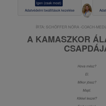
Igen (csak most)
s
Adatvédelmi beállítások kezelése
Adat
a
ÍRTA:
SCHÖFFER NÓRA -COACH-MEDI
A KAMASZKOR Á
CSAPDÁJ
Hova mész?
El.
Mikor jössz?
Majd.
Kikkel leszel?