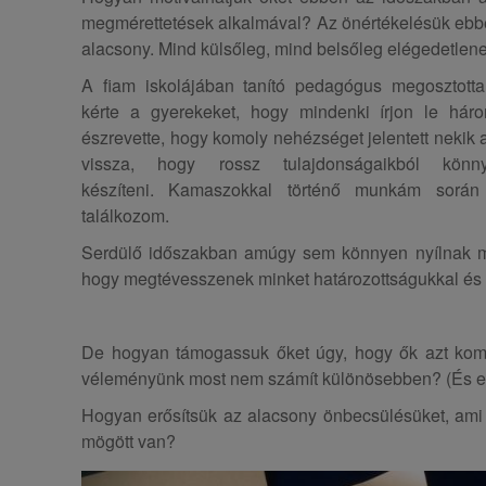
megmérettetések alkalmával? Az önértékelésük ebbe
alacsony. Mind külsőleg, mind belsőleg elégedetlen
A fiam iskolájában tanító pedagógus megosztotta
kérte a gyerekeket, hogy mindenki írjon le háro
észrevette, hogy komoly nehézséget jelentett nekik a
vissza, hogy rossz tulajdonságaikból könny
készíteni. Kamaszokkal történő munkám során
találkozom.
Serdülő időszakban amúgy sem könnyen nyílnak 
hogy megtévesszenek minket határozottságukkal és e
De hogyan támogassuk őket úgy, hogy ők azt komm
véleményünk most nem számít különösebben? (És ez
Hogyan erősítsük az alacsony önbecsülésüket, ami 
mögött van?