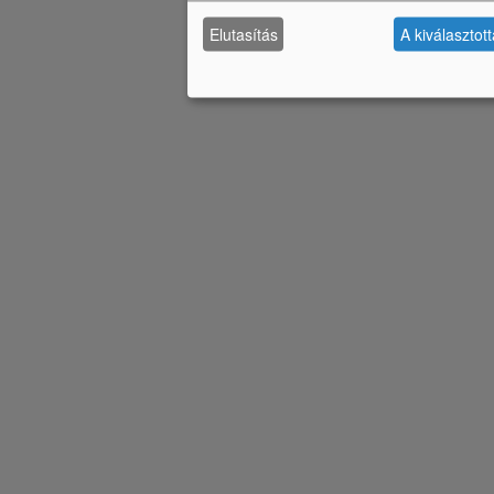
Elutasítás
A kiválasztot