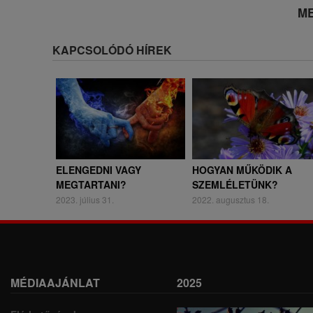
ME
KAPCSOLÓDÓ HÍREK
ELENGEDNI VAGY
HOGYAN MŰKÖDIK A
MEGTARTANI?
SZEMLÉLETÜNK?
2023. július 31.
2022. augusztus 18.
MÉDIAAJÁNLAT
2025