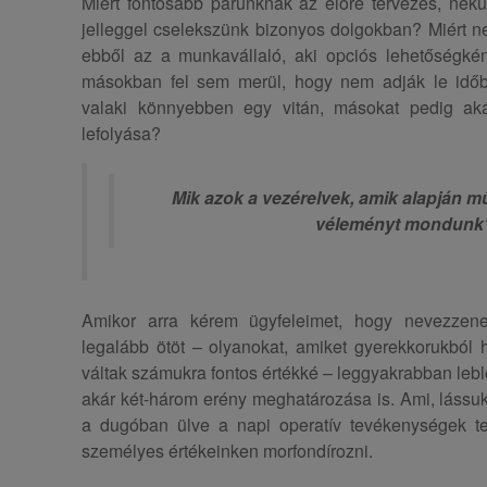
Miért fontosabb párunknak az előre tervezés, nekü
jelleggel cselekszünk bizonyos dolgokban? Miért nem
ebből az a munkavállaló, aki opciós lehetőségkén
másokban fel sem merül, hogy nem adják le időbe
valaki könnyebben egy vitán, másokat pedig ak
lefolyása?
Mik azok a vezérelvek, amik alapján 
véleményt mondunk
Amikor arra kérem ügyfeleimet, hogy nevezzene
legalább ötöt – olyanokat, amiket gyerekkorukból 
váltak számukra fontos értékké – leggyakrabban leb
akár két-három erény meghatározása is. Ami, lássuk 
a dugóban ülve a napi operatív tevékenységek ter
személyes értékeinken morfondírozni.