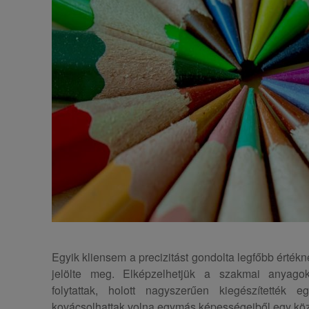
Egyik kliensem a precizitást gondolta legfőbb értékne
jelölte meg. Elképzelhetjük a szakmai anyagok
folytattak, holott nagyszerűen kiegészítették
kovácsolhattak volna egymás képességeiből egy köz