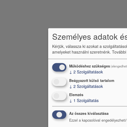
é
c
m
e
Személyes adatok és
n
Kérjük, válassza ki azokat a szolgáltatás
ü
amelyeket használni szeretnénk.
További
Működéshez szükséges
(elengedhet
↓
2
Szolgáltatások
Beágyazott külső tartalom
↓
2
Szolgáltatások
Elemzés
↓
1
Szolgáltatás
Az összes kiválasztása
Ezzel a kapcsolóval engedélyezheti/t