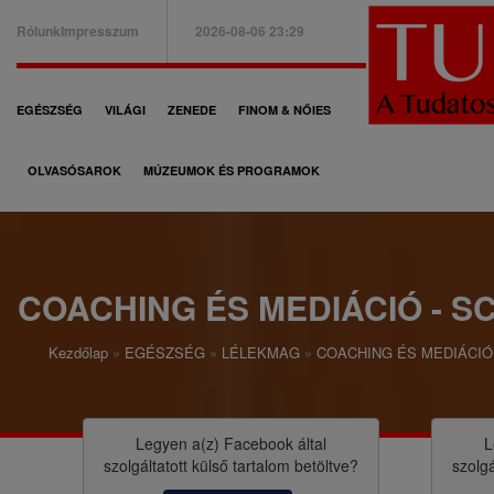
Ugrás
Rólunk
Impresszum
2026-08-06 23:29
a
B
tartalomra
a
F
EGÉSZSÉG
VILÁGI
ZENEDE
FINOM & NŐIES
l
ő
f
OLVASÓSAROK
MÚZEUMOK ÉS PROGRAMOK
n
e
a
l
v
s
i
COACHING ÉS MEDIÁCIÓ - 
ő
g
m
Kezdőlap
EGÉSZSÉG
LÉLEKMAG
COACHING ÉS MEDIÁCIÓ
á
M
e
c
o
n
i
r
Legyen a(z)
Facebook
által
L
ü
szolgáltatott külső tartalom betöltve?
szolgá
ó
z