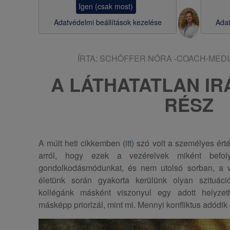
Igen (csak most)
s
Adatvédelmi beállítások kezelése
Adat
a
ÍRTA:
SCHÖFFER NÓRA -COACH-MEDI
A LÁTHATATLAN IRÁ
RÉSZ
A múlt heti cikkemben (
itt
) szó volt a személyes érté
arról, hogy ezek a vezérelvek miként befolyá
gondolkodásmódunkat, és nem utolsó sorban, a 
életünk során gyakorta kerülünk olyan szituáci
kollégánk másként viszonyul egy adott helyze
másképp priorizál, mint mi. Mennyi konfliktus adódik