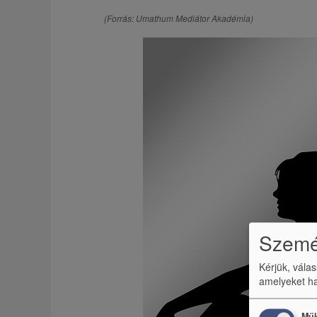
(Forrás: Umathum Mediátor Akadémia)
Személ
Kérjük, vála
amelyeket ha
Műk