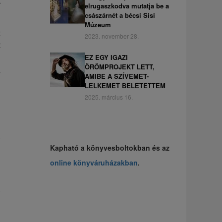
r
elrugaszkodva mutatja be a
császárnét a bécsi Sisi
Múzeum
t
2023. november 28.
t
EZ EGY IGAZI
ÖRÖMPROJEKT LETT,
y
AMIBE A SZÍVEMET-
LELKEMET BELETETTEM
2025. március 16.
z
i
Kapható a könyvesboltokban és az
i
online könyváruházakban
.
,