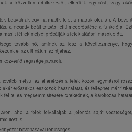
znak a közvetlen érintkezéstől, elkerülik egymást, vagy aká
ettek beavatnak egy harmadik felet a maguk oldalán. A bevon
, a negatív beállítottság lelki megerősítése a funkciója. Ez
a másik fél tekintélyét próbálják a felek aláásni mások előtt.
ültsége tovább nő, aminek az lesz a következménye, hog
kezünk el az ultimátum szintjéhez.
közvetítő segítsége javasolt.
 tovább mélyül az ellenérzés a felek között, egymásról ross
k akár erőszakos eszközök használatát, és felléphet már fizika
sik fél teljes megsemmisítésére törekednek, a károkozás határa
on, ahol a felek felvállalják a jelentős saját veszteséget
isülést is.
 kényszer bevonásával lehetséges