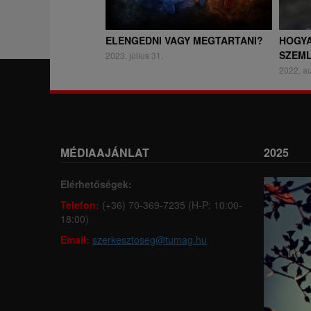
ELENGEDNI VAGY MEGTARTANI?
HOGYA
SZEM
2023. július 31.
2022. a
MÉDIAAJÁNLAT
2025
Elérhetőségek:
Telefon:
(+36) 70-369-7235 (H-P: 10:00-
18:00)
Email:
szerkesztoseg@tumag.hu