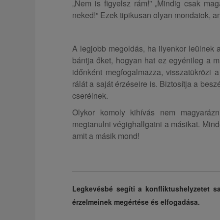
„Nem is figyelsz rám!” „Mindig csak mag
neked!” Ezek tipikusan olyan mondatok, am
A legjobb megoldás, ha ilyenkor leülnek 
bántja őket, hogyan hat ez egyénileg a má
időnként megfogalmazza, visszatükrözi a 
rálát a saját érzéseire is. Biztosítja a bes
cserélnek.
Olykor komoly kihívás nem magyarázni,
megtanulni végighallgatni a másikat. Minde
amit a másik mond!
Legkevésbé segíti a konfliktushelyzetet s
érzelmeinek megértése és elfogadása.