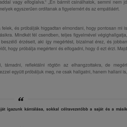
addal vagy elfoglalva.” „Én bármit csinálhatok, semmi nem j
elyek egyszerűen ordítanak a figyelemért és az empátiáért.
a felek, és próbálják higgadtan elmondani, hogy pontosan mi i
sikra. Mindkét fél csendben, teljes figyelmével végighallgatja
beszélő érzéseit, aki így megértést, bizalmat érez, és jobba
zélőt, hogy próbálja megérteni és elfogadni, hogy ő ezt érzi. Maj
 támadni, reflektálni rögtön az elhangzottakra, de megér
zzel együtt próbáljuk meg, ne csak hallgatni, hanem hallani is
aját igazunk kántálása, sokkal célravezetőbb a saját és a mási