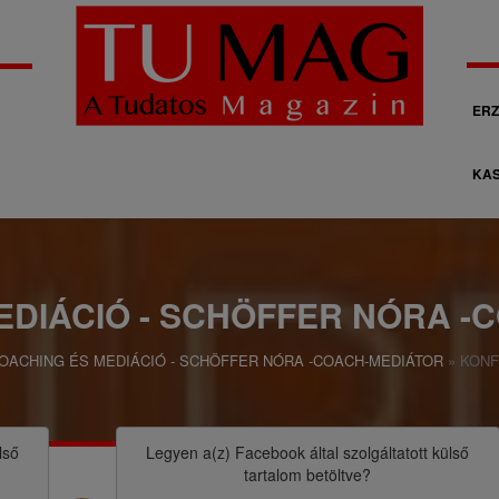
M
ERZ
á
KAS
s
o
d
l
EDIÁCIÓ - SCHÖFFER NÓRA -
a
OACHING ÉS MEDIÁCIÓ - SCHÖFFER NÓRA -COACH-MEDIÁTOR
KONFL
g
o
s
lső
Legyen a(z)
Facebook
által szolgáltatott külső
tartalom betöltve?
n