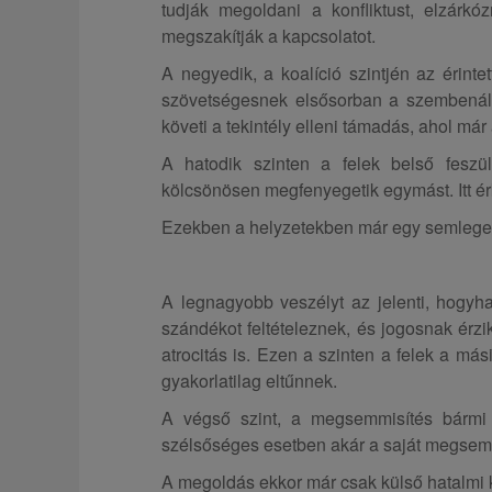
tudják megoldani a konfliktust, elzárkó
megszakítják a kapcsolatot.
A negyedik, a koalíció szintjén az érint
szövetségesnek elsősorban a szembenállás
követi a tekintély elleni támadás, ahol már 
A hatodik szinten a felek belső fesz
kölcsönösen megfenyegetik egymást. Itt ér
Ezekben a helyzetekben már egy semleges 
A legnagyobb veszélyt az jelenti, hogyha
szándékot feltételeznek, és jogosnak érzi
atrocitás is. Ezen a szinten a felek a má
gyakorlatilag eltűnnek.
A végső szint, a megsemmisítés bármi ár
szélsőséges esetben akár a saját megsemm
A megoldás ekkor már csak külső hatalmi