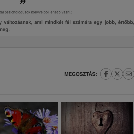
i pszichológusok könyveiből lehet olvasni.)
gy változásnak, ami mindkét fél számára egy jobb, értőbb
 meg.
MEGOSZTÁS: