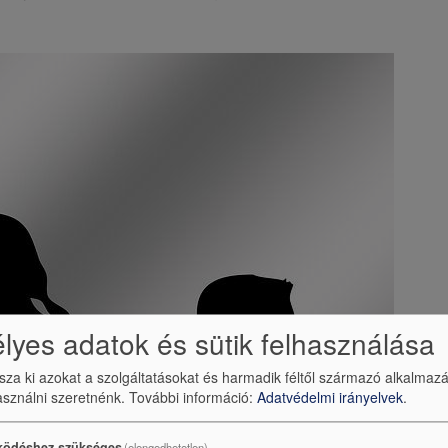
yes adatok és sütik felhasználása
ssza ki azokat a szolgáltatásokat és harmadik féltől származó alkalmaz
sználni szeretnénk.
További információ:
Adatvédelmi irányelvek
.
ödéshez szükséges
(elengedhetetlen)