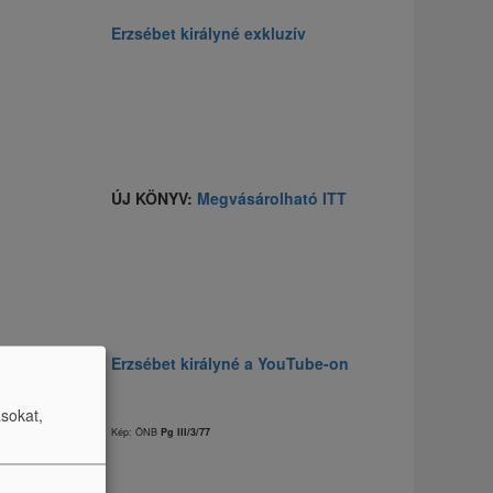
Erzsébet királyné exkluzív
ÚJ KÖNYV:
Megvásárolható ITT
Erzsébet királyné a YouTube-on
ásokat,
Kép: ÖNB
Pg III/3/77