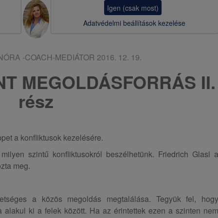
a
Igen (csak most)
v
Adatvédelmi beállítások kezelése
i
g
NÓRA -COACH-MEDIÁTOR
2016. 12. 19.
á
NT MEGOLDÁSFORRÁS II.
c
rész
i
ó
pet a konfliktusok kezelésére.
milyen szintű konfliktusokról beszélhetünk. Friedrich Glasl 
rozta meg.
ehetséges a közös megoldás megtalálása. Tegyük fel, hog
ita alakul ki a felek között. Ha az érintettek ezen a szinten ne