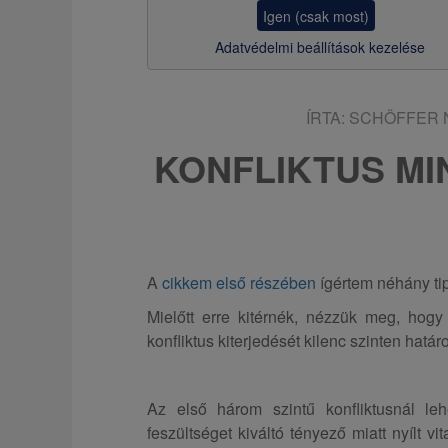
z
Igen (csak most)
s
Adatvédelmi beállítások kezelése
a
ÍRTA:
SCHÖFFER 
KONFLIKTUS MI
A
cikkem első részében
ígértem néhány tip
Mielőtt erre kitérnék, nézzük meg, hogy 
konfliktus kiterjedését kilenc szinten hatá
Az első három szintű konfliktusnál l
feszültséget kiváltó tényező miatt nyílt v