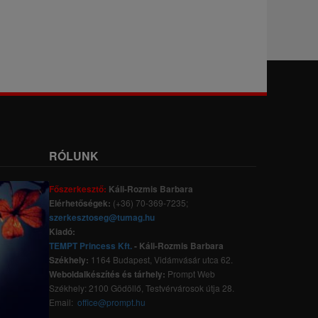
RÓLUNK
Főszerkesztő:
Káli-Rozmis Barbara
Elérhetőségek:
(+36) 70-369-7235;
szerkesztoseg@tumag.hu
Kiadó:
TEMPT Princess Kft.
- Káli-Rozmis Barbara
Székhely:
1164 Budapest, Vidámvásár utca 62.
Weboldalkészítés és tárhely:
Prompt Web
Székhely: 2100 Gödöllő, Testvérvárosok útja 28.
Email:
office@prompt.hu