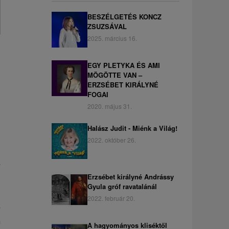
BESZÉLGETÉS KONCZ
ZSUZSÁVAL
2025. március 16.
EGY PLETYKA ÉS AMI
MÖGÖTTE VAN –
ERZSÉBET KIRÁLYNÉ
FOGAI
2020. május 31.
Halász Judit - Miénk a Világ!
2022. október 26.
a
Erzsébet királyné Andrássy
Gyula gróf ravatalánál
2022. február 20.
y
m
A hagyományos kliséktől