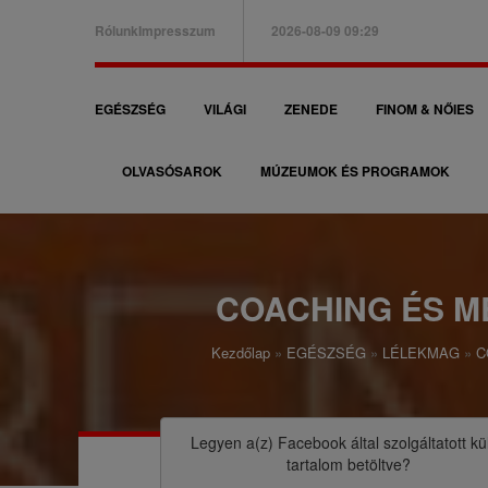
Ugrás
Rólunk
Impresszum
2026-08-09 09:29
a
B
tartalomra
a
F
EGÉSZSÉG
VILÁGI
ZENEDE
FINOM & NŐIES
l
ő
f
OLVASÓSAROK
MÚZEUMOK ÉS PROGRAMOK
n
e
a
l
v
s
i
COACHING ÉS M
ő
g
m
Kezdőlap
EGÉSZSÉG
LÉLEKMAG
C
á
M
e
c
o
n
i
r
Legyen a(z)
Facebook
által szolgáltatott kü
ü
tartalom betöltve?
ó