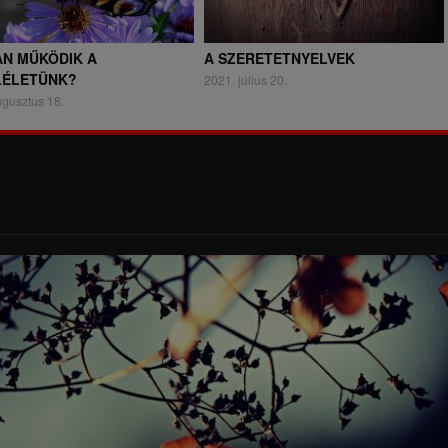
N MŰKÖDIK A
A SZERETETNYELVEK
LÉLETÜNK?
2021. július 20.
ugusztus 18.