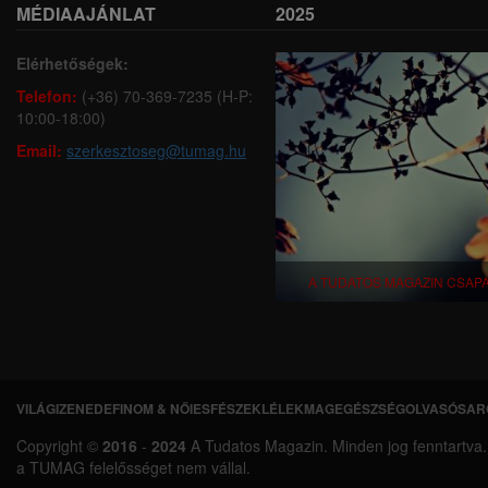
MÉDIAAJÁNLAT
2025
Elérhetőségek:
Telefon:
(+36) 70-369-7235 (H-P:
10:00-18:00)
Email:
szerkesztoseg@tumag.hu
A TUDATOS MAGAZIN CSAP
VILÁGI
ZENEDE
FINOM & NŐIES
FÉSZEK
LÉLEKMAG
EGÉSZSÉG
OLVASÓSAR
L
Copyright ©
2016
-
2024
A Tudatos Magazin. Minden jog fenntartva. A 
á
a TUMAG felelősséget nem vállal.