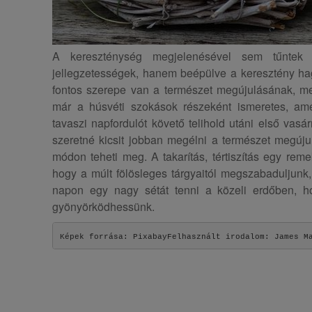
A kereszténység megjelenésével sem tűntek
jellegzetességek, hanem beépülve a keresztény h
fontos szerepe van a természet megújulásának, 
már a húsvéti szokások részeként ismeretes, am
tavaszi napfordulót követő telihold utáni első vasá
szeretné kicsit jobban megélni a természet megúju
módon teheti meg. A takarítás, tértiszítás egy rem
hogy a múlt fölösleges tárgyaitól megszabaduljun
napon egy nagy sétát tenni a közeli erdőben, 
gyönyörködhessünk.
Képek forrása: PixabayFelhasznált irodalom: James M