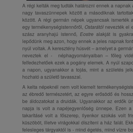
A régi kelták meg tudták határozni ennek a napnak a
nagy tavaszünnepek között a másodiknak tartot
között. A régi germán népek ugyancsak ismerték 
egy termékenységistennőről,
Ostarától
nevezték el 
szász aranyhajú istennő
, Eostre
alakját is gyakra
lepődünk meg azon, hogy ennek a jeles napnak fontos
nyúl voltak. A keresztény húsvét – amelyet a germán
neveztek el - néphagyományaiban – főleg vid
felfedezhetőek ezek a pogány elemek. A nyúl szapo
a napon, ugyanakkor a tojás, mint a születés je
hozható a születő tavasszal.
A kelta népeknél nem volt kiemelt termékenységist
az ébredő természetért, az egyre erősödő és hoss
be áldozatokat a druidák. Ugyanakkor az erdők ün
napja is volt a napéjegyenlőség ünnepe. Ezen a
takarításé volt a főszerep, ilyenkor szokás volt fr
küszöböt, illetve virágokkal díszíteni a ház falát. 
felesleges tárgyaktól is - mind égetés, mind vízre 