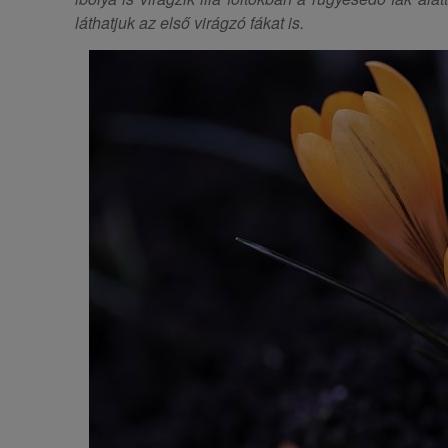
láthatjuk az első virágzó fákat is.