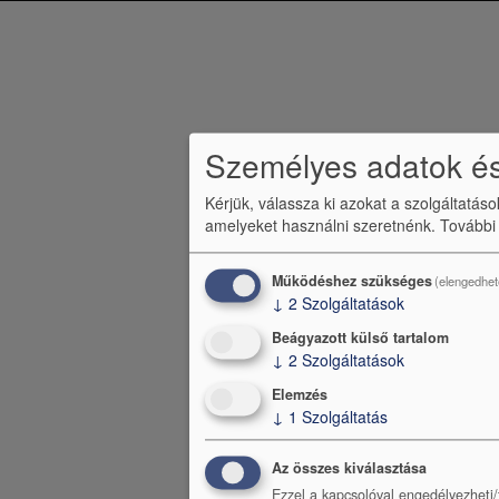
b
l
é
c
Személyes adatok és
m
e
Kérjük, válassza ki azokat a szolgáltatás
amelyeket használni szeretnénk.
További
n
ü
Működéshez szükséges
(elengedhet
↓
2
Szolgáltatások
Beágyazott külső tartalom
↓
2
Szolgáltatások
Elemzés
↓
1
Szolgáltatás
Az összes kiválasztása
Ezzel a kapcsolóval engedélyezheti/t