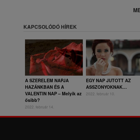
ME
KAPCSOLÓDÓ HÍREK
A SZERELEM NAPJA
EGY NAP JUTOTT AZ
HAZÁNKBAN ÉS A
ASSZONYOKNAK…
VALENTIN NAP – Melyik az
2022. február 10.
ősibb?
2022. február 14.