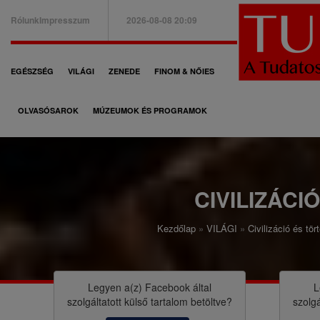
Ugrás
Rólunk
Impresszum
2026-08-08 20:09
a
B
tartalomra
a
F
EGÉSZSÉG
VILÁGI
ZENEDE
FINOM & NŐIES
l
ő
f
OLVASÓSAROK
MÚZEUMOK ÉS PROGRAMOK
n
e
a
l
v
s
i
CIVILIZÁCI
ő
g
m
Kezdőlap
VILÁGI
Civilizáció és tö
á
M
e
c
o
n
i
r
Legyen a(z)
Facebook
által
L
ü
szolgáltatott külső tartalom betöltve?
szolgá
ó
z