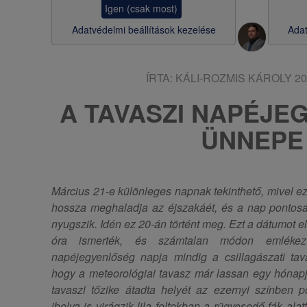
Igen (csak most)
s
Adatvédelmi beállítások kezelése
Adat
a
ÍRTA:
KÁLI-ROZMIS KÁROLY
20
A TAVASZI NAPÉJE
ÜNNEPE
Március 21-e különleges napnak tekinthető, mivel ez
hossza meghaladja az éjszakáét, és a nap pontosan
nyugszik. Idén ez 20-án történt meg. Ezt a dátumot 
óra ismerték, és számtalan módon emlékez
napéjegyenlőség napja mindig a csillagászati tav
hogy a meteorológiai tavasz már lassan egy hónapj
tavaszi tőzike átadta helyét az ezernyi színben
ibolya is virágzik lila foltokban a rügyesedő fák al