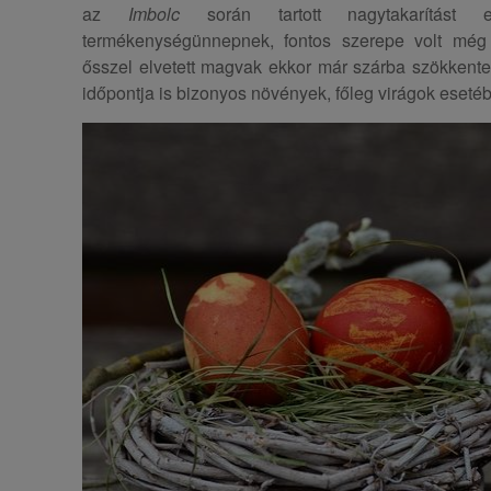
az
Imbolc
során tartott nagytakarítást 
termékenységünnepnek, fontos szerepe volt mé
ősszel elvetett magvak ekkor már szárba szökkente
időpontja is bizonyos növények, főleg virágok eseté