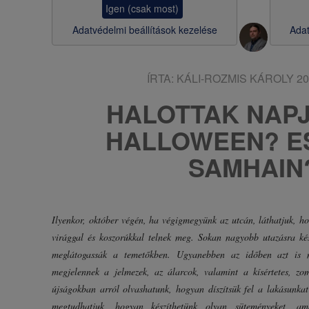
Igen (csak most)
s
Adatvédelmi beállítások kezelése
Adat
a
ÍRTA:
KÁLI-ROZMIS KÁROLY
20
HALOTTAK NAPJ
HALLOWEEN? E
SAMHAIN
Ilyenkor, október végén, ha végigmegyünk az utcán, láthatjuk, ho
virággal és koszorúkkal telnek meg. Sokan nagyobb utazásra kés
meglátogassák a temetőkben. Ugyanebben az időben azt is me
megjelennek a jelmezek, az álarcok, valamint a kísértetes, zo
újságokban arról olvashatunk, hogyan díszítsük fel a lakásunkat p
megtudhatjuk, hogyan készíthetünk olyan süteményeket, amel