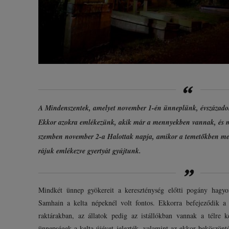
A Mindenszentek, amelyet november 1-én ünneplünk, évszázadok
Ekkor azokra emlékezünk, akik már a mennyekben vannak, és me
szemben november 2-a Halottak napja, amikor a temetőkben megl
rájuk emlékezve gyertyát gyújtunk.
Mindkét ünnep gyökereit a kereszténység előtti pogány hagy
Samhain a kelta népeknél volt fontos. Ekkorra befejeződik a
raktárakban, az állatok pedig az istállókban vannak a télre
ünnepségek a kelta újévet jelezték, valamint az ekkor beköszöntő