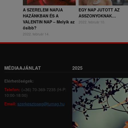
A SZERELEM NAPJA
EGY NAP JUTOTT AZ
HAZÁNKBAN ÉS A
ASSZONYOKNAK…
VALENTIN NAP – Melyik az
2022. február 10.
ősibb?
2022. február 14.
MÉDIAAJÁNLAT
2025
Elérhetőségek:
Telefon:
(+36) 70-369-7235 (H-P:
10:00-18:00)
Email:
szerkesztoseg@tumag.hu