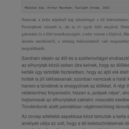
Második kép: Arthur Rackham: Twilight Dream, 1913
Nemcsak a kelta népeknél kap jelentőséget a tél beköszöntés
Perszephoné istennőt is, aki az év egyik felét anyjával, Démé
gabonáért és a föld termékenységért, a telet viszont a férjével, Há
álomba merüléséről, a sötétség beköszöntéről való megemléke
megtalálhatók.
Samhain idején az élő és a szellemvilágot elválaszt
az elhunytak közül sokan útra kelnek, hogy az élőkke
kelták úgy tartották tiszteletben, hogy az ajtó elé ételt
holtak is jól lakhassanak; azonban nemcsak a halál 
hanem a tündérek is elvegyülnek az élőkkel. A régi í
védelemhez folyamodni, hiszen a „szépek népe”, aho
hajlamosak az elhunytakat zaklatni, rosszabb esetbe
Tündérdomb alatti palotákban végkimerülésig táncol
Az ünnep sötétebb aspektusa közé tartoztak a kelta e
amelyek célja az volt, hogy a tél beköszöntésének id