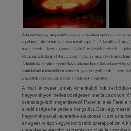
A kereszténység meghonosodásával a Samhain egyre jobban elvesz
aspektusát, de szokásrendszere a mai napig él. A katolikus Írorsz
tiszteletének, illetve a gonosz lelkektől való védekezésnek jut jel
Nemcsak a kelta nyelvterületeken maradtak meg élő elemek, hanem
A halottakról való megemlékezés elemei beépültek a kereszténysé
családoknál a temetőkben nemcsak gyertyát gyújtanak, hanem ételt 
a halottak is részesülhessenek a földi élet örömeiből.
A mai Halloween, amely Amerikából indult el hódító út
hagyományok mellett bőségesen merített az ókori róm
családtagokról megemlékező Parentalia és Feralia mel
a vidámságra helyezte a hangsúlyt. Ezek egymássa
hagyományaival keveredve alakították ki azt a mod
az egész világon egyre fontosabb szereppel bír. A kís
ünneplés egyre több háztartásban tűnik fel; azonba