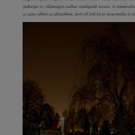
ijedtséget és vidámságot csalhat vendégeink arcára. A rémmesékr
az igény ebben az időszakban, mert jól esik kicsit megrémülni és ij