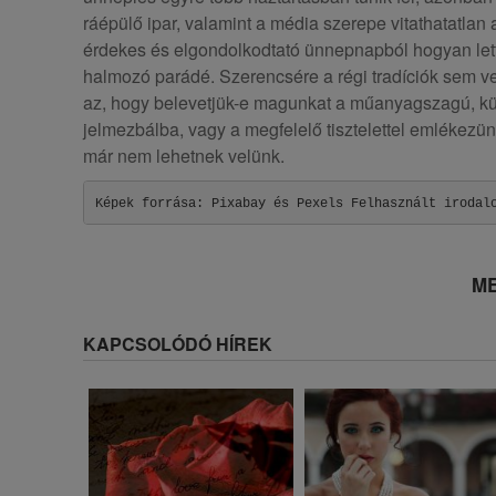
ráépülő ipar, valamint a média szerepe vitathatatlan
érdekes és elgondolkodtató ünnepnapból hogyan lett
halmozó parádé. Szerencsére a régi tradíciók sem ve
az, hogy belevetjük-e magunkat a műanyagszagú, k
jelmezbálba, vagy a megfelelő tisztelettel emlékezün
már nem lehetnek velünk.
Képek forrása: Pixabay és Pexels Felhasznált irodal
ME
KAPCSOLÓDÓ HÍREK