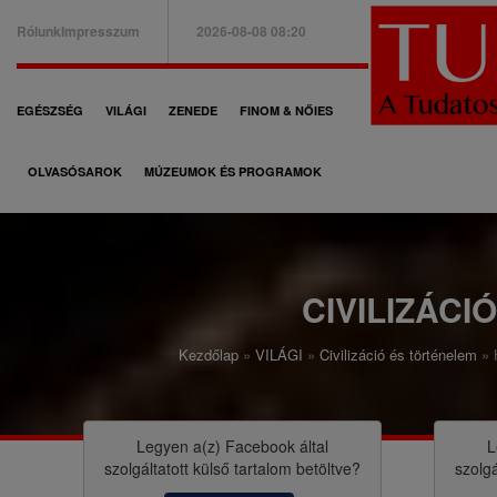
Ugrás
Rólunk
Impresszum
2026-08-08 08:20
a
B
tartalomra
a
F
EGÉSZSÉG
VILÁGI
ZENEDE
FINOM & NŐIES
l
ő
f
OLVASÓSAROK
MÚZEUMOK ÉS PROGRAMOK
n
e
a
l
v
s
i
CIVILIZÁCI
ő
g
m
Kezdőlap
VILÁGI
Civilizáció és történelem
á
M
e
c
o
n
i
r
Legyen a(z)
Facebook
által
L
ü
szolgáltatott külső tartalom betöltve?
szolgá
ó
z