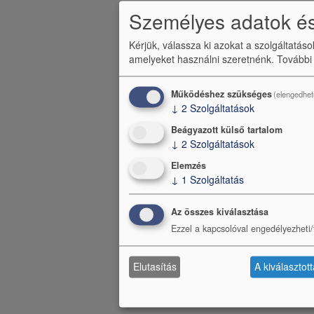
ü
Személyes adatok és
Kérjük, válassza ki azokat a szolgáltatás
amelyeket használni szeretnénk.
További
Működéshez szükséges
(elengedhet
↓
2
Szolgáltatások
Beágyazott külső tartalom
↓
2
Szolgáltatások
Elemzés
↓
1
Szolgáltatás
Az összes kiválasztása
Ezzel a kapcsolóval engedélyezheti/t
Elutasítás
A kiválasztot