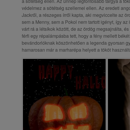
a sötétség ellen. Az ünnep legfontosabb tárgya a tök
védelmez a sötétség szellemei ellen. Az eredeti angol
Jackről, a részeges írről kapta, aki megviccelte az örd
sem a Menny, sem a Pokol nem tartott igényt, így az 
várt rá a létsíkok között, de az ördög megsajnálta, és
férfi egy répalámpásba tett, hogy a fény mellett békét 
bevándorlóknak köszönhetően a legenda gyorsan gyö
hamarosan már a marharépa helyett a tököt használtá