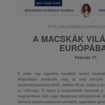
Igen (csak most)
s
Adatvédelmi beállítások kezelése
Adat
a
ÍRTA:
KÁLI-ROZMIS BARBARA
2
A MACSKÁK VIL
EURÓPÁB
Február 17.
E jeles nap egyelőre kevésbé ismert hazánk
Államokban rendezték meg az első nemzeti 
kezdeményezésére 2005. október 29-én, azóta is ez
az USA-ban. E napot a cicaszeretők nemcsak a 
megmentésre váró, vagy ideiglenes befogadóknál, il
bársony tappancsosoknak szentelik, legalábbis gond