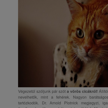
Végezetül szóljunk pár szót
a vörös cicákról!
Állít
nevelhetők, mint a fehérek. Nagyon barátság
tartózkodók. Dr. Arnold Plotnick megjegyzi, i