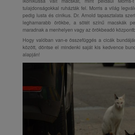
ikonikussá vált macskát, mint például Morris-
tulajdonságokkal ruházták fel. Morris a világ legvá
pedig lusta és cinikus. Dr. Arnold tapasztalata szer
leghamarabb örökbe, a sötét színű macskák pe
maradnak a menhelyen vagy az örökbeadó központ
Hogy valóban van-e összefüggés a cicák bundájá
között, döntse el mindenki saját kis kedvence bun
alapján!