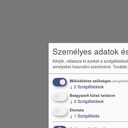
m
e
n
ü
Személyes adatok és
Kérjük, válassza ki azokat a szolgáltatás
amelyeket használni szeretnénk.
További
Működéshez szükséges
(elengedhet
↓
2
Szolgáltatások
Beágyazott külső tartalom
↓
2
Szolgáltatások
Elemzés
↓
1
Szolgáltatás