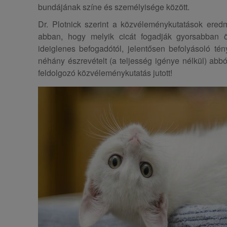
bundájának színe és személyisége között.
Dr. Plotnick szerint a közvéleménykutatások ered
abban, hogy melyik cicát fogadják gyorsabban 
ideiglenes befogadótól, jelentősen befolyásoló té
néhány észrevételt (a teljesség igénye nélkül) abból
feldolgozó közvéleménykutatás jutott!