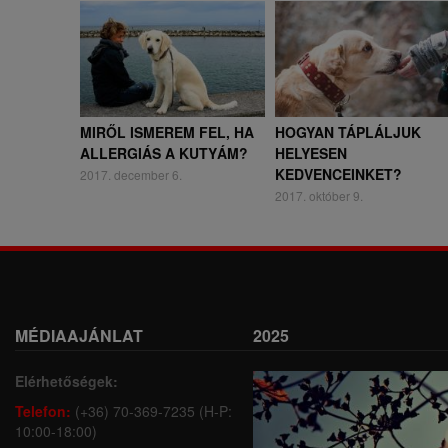
MIRŐL ISMEREM FEL, HA
HOGYAN TÁPLÁLJUK
ALLERGIÁS A KUTYÁM?
HELYESEN
KEDVENCEINKET?
2017. december 6.
2017. október 9.
MÉDIAAJÁNLAT
2025
Elérhetőségek:
Telefon:
(+36) 70-369-7235 (H-P:
10:00-18:00)