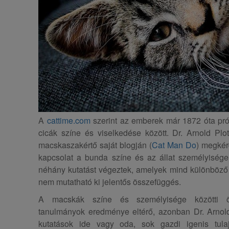
A
cattime.com
szerint az emberek már 1872 óta pró
cicák színe és viselkedése között. Dr. Arnold Plot
macskaszakértő saját blogján (
Cat Man Do
) megkér
kapcsolat a bunda színe és az állat személyisége 
néhány kutatást végeztek, amelyek mind különböző 
nem mutatható ki jelentős összefüggés.
A macskák színe és személyisége közötti ös
tanulmányok eredménye eltérő, azonban Dr. Arnold
kutatások ide vagy oda, sok gazdi igenis tula