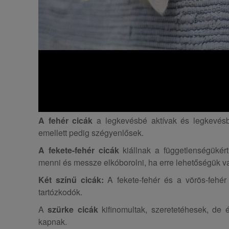
A fehér cicák
a legkevésbé aktívak és legkevés
emellett pedig szégyenlősek.
A fekete-fehér cicák
kiállnak a függetlenségükért
menni és messze elkóborolni, ha erre lehetőségük v
Két színű cicák:
A fekete-fehér és a vörös-fehé
tartózkodók.
A
szürke cicák
kifinomultak, szeretetéhesek, de 
kapnak.