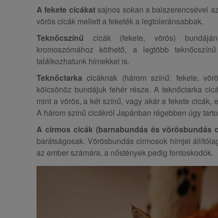
A fekete cicákat
sajnos sokan a balszerencsével azo
vörös cicák mellett a feketék a legtoleránsabbak.
Teknőcszínű
cicák (fekete, vörös) bundá
kromoszómához köthető, a legtöbb teknőcszínű
találkozhatunk hímekkel is.
Teknőctarka
cicáknak (három színű: fekete, vörö
kölcsönöz bundájuk fehér része. A teknőctarka cic
mint a vörös, a két színű, vagy akár a fekete cicák, 
A három színű cicákról Japánban régebben úgy tarto
A cirmos cicák (barnabundás és vörösbundás 
barátságosak. Vörösbundás cirmosok hímjei állítóla
az ember számára, a nőstények pedig fontoskodók.