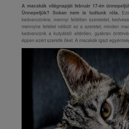
A macskák világnapját február 17-én ünnepelj
Ünnepeljük? Sokan nem is tudtunk róla.
Ezen
kedvencünkre, mennyi feltétlen szeretetet, kedves
mennyire feltétel nélküli ez a szeretet, minden ma
kedvencünk a kutyáktól eltérően, gyakran öntörvé
éppen ezért szeretik őket. A macskák igazi egyénisé