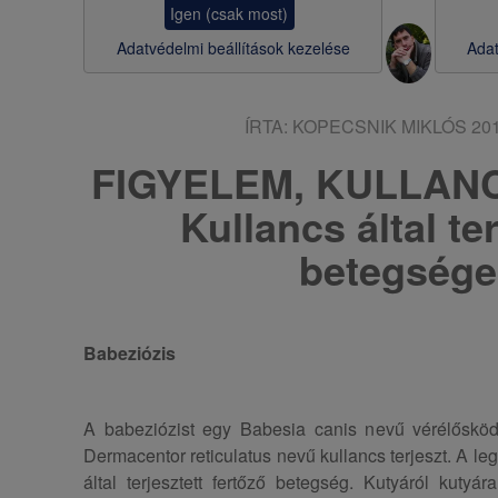
Igen (csak most)
s
Adatvédelmi beállítások kezelése
Adat
a
ÍRTA:
KOPECSNIK MIKLÓS
201
FIGYELEM, KULLAN
Kullancs által ter
betegsége
Babeziózis
A babeziózist egy Babesia canis nevű vérélősköd
Dermacentor reticulatus nevű kullancs terjeszt. A l
által terjesztett fertőző betegség. Kutyáról kuty