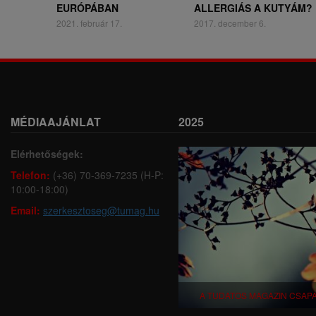
EURÓPÁBAN
ALLERGIÁS A KUTYÁM?
2021. február 17.
2017. december 6.
MÉDIAAJÁNLAT
2025
Elérhetőségek:
Telefon:
(+36) 70-369-7235 (H-P:
10:00-18:00)
Email:
szerkesztoseg@tumag.hu
A TUDATOS MAGAZIN CSAP