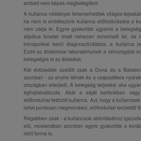
embert nem képes megbetegíteni.
A kullancs nőstényei felismerhetőek világos tejeská
ha nem is emlékszünk kullancs előfordulására a k
nem zárja ki. Egyre gyakoribb ugyanis a betegség 
atipikus tünetei miatt nehezen ismerhető fel, és 
hónapokkal kerül diagnosztizálásra, a kullancs je
Ezért az állatorvosi laboratóriumok a vérvizsgálat s
betegségre is az állatokat.
Két évtizeddel ezelőtt csak a Duna és a Balaton
azonban - az enyhe télnek és a csapadékos nyara
országban elterjedt. A betegség terjedési oka ugyan
éghajlatváltozás. Akár a saját kertünkben vag
előfordulhat fetőzött kullancs. Azt, hogy a kullancso
lehet pontosan megmondani, előfordulási területtől f
Régebben csak - a kullancsok aktivitásához igazodva
elő, mostanában azonban egyre gyakoribb a korábba
idült forma is.