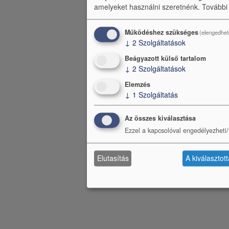
amelyeket használni szeretnénk.
További
Működéshez szükséges
(elengedhet
↓
2
Szolgáltatások
Beágyazott külső tartalom
↓
2
Szolgáltatások
Elemzés
↓
1
Szolgáltatás
Az összes kiválasztása
Ezzel a kapcsolóval engedélyezheti/t
Elutasítás
A kiválasztot