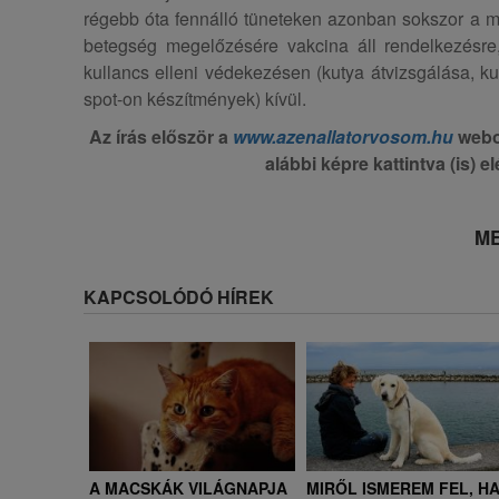
régebb óta fennálló tüneteken azonban sokszor a m
betegség megelőzésére vakcina áll rendelkezésre
kullancs elleni védekezésen (kutya átvizsgálása, kul
spot-on készítmények) kívül.
Az írás először a
www.azenallatorvosom.hu
webol
alábbi képre kattintva (is) e
ME
KAPCSOLÓDÓ HÍREK
A MACSKÁK VILÁGNAPJA
MIRŐL ISMEREM FEL, H