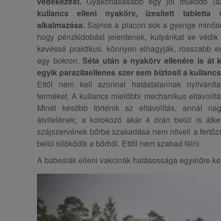
védekezést.
Gyakorlatiasabb egy jól működő (azaz
kullancs elleni nyakörv, ízesített tablett
alkalmazása.
Sajnos a piacon sok a gyenge minősé
hogy pénzkidobást jelentenek, kutyánkat se védi
kevéssé praktikus, könnyen elhagyják, rosszabb 
egy bokron.
Séta után a nyakörv ellenére is át ke
egyik parazitaellenes szer sem biztosít a kullanc
Ettől nem kell azonnal hatástalannak nyilvání
terméket. A kullancs mielőbbi mechanikus eltávolít
Minél később történik az eltávolítás, annál n
átvitelének; a kórokozó akár 4 órán belül is átke
szájszervének bőrbe szakadása nem növeli a fertőző
belül kilökődik a bőrből. Ettől nem szabad félni.
A babesiák elleni vakcinák hatásossága egyelőre ké