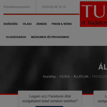
Ugrás
Rólunk
Impresszum
2026-08-08 19:18
a
B
tartalomra
a
F
EGÉSZSÉG
VILÁGI
ZENEDE
FINOM & NŐIES
l
ő
f
OLVASÓSAROK
MÚZEUMOK ÉS PROGRAMOK
n
e
a
l
v
s
i
Á
ő
g
m
Kezdőlap
VILÁGI
ÁLLATLAK
FIGYELEM, 
á
M
e
c
o
n
i
r
Legyen a(z)
Facebook
által
L
ü
szolgáltatott külső tartalom betöltve?
szolgá
ó
z