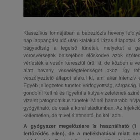
Klasszikus formájában a babeziózis heveny lefoly
nap lappangási idő után kialakuló lázas állapottal. 
bágyadtság a legelső tünetek, melyeket a g
vörösvérsejtek belsejében élősködve azok széte
vérfesték a vesén keresztül ürül ki, de közben a 
alatt heveny veseelégtelenséget okoz. Így teh
veszélyeztető állapot alakul ki, ami akár intenzív 
Egyéb jellegzetes tünetei: vérfogyottság, sárgaság.
gondolni kell rá és figyelni a kutya vizeletének szín
vizelet patognomikus tünetek. Minél hamarabb hívja 
gyógyítható, de csak a korai stádiumban. Az injekci
kellemetlen, de mivel életmentő, be kell adni.
A gyógyszer megelőzésre is használható
(1
fertőződés ellen), de a mellékhatásai miatt n