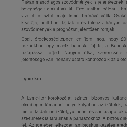
Ritkán másodlagos szövődmények is jelentkeznek, a
betegségek alakulnak ki. Erre utalhat például, h
vizelet feltisztul, majd ismét barnává válik. Gyak
kísérője, amit hasi fájdalom és intenzív hányás e
szövődmények a prognózist jelentősen rontják.
Csak érdekességképpen említem meg, hogy 2011
hazánkban egy másik babesia faj is, a Babesia
harapással terjed. Nagyon ritka, szerencsére 
jelentősége van, néhány esetre korlátozódik az előfo
Lyme-kór
A Lyme-kór kórokozóját szintén bizonyos kullancs
elsődleges támadási helye kutyában az ízületek, e
mellet fájdalmas ízületgyulladást és sántaságot oko
szívtünetek is társulnak a panaszokhoz. A biztos diag
fel. Az idejében elkezdett antibiotikus kezelés ere